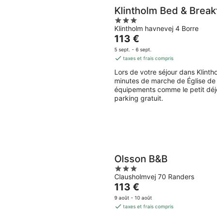
Klintholm Bed & Break
3
Klintholm havnevej 4 Borre
out
Le
113 €
of
prix
5
5 sept. - 6 sept.
est
taxes et frais compris
de
Lors de votre séjour dans Klint
113 €
minutes de marche de Église de 
par
équipements comme le petit déjeu
nuit
parking gratuit.
Olsson B&B
3
Clausholmvej 70 Randers
out
Le
113 €
of
prix
5
9 août - 10 août
est
taxes et frais compris
de