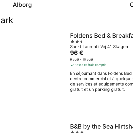
Alborg
ark
Foldens Bed & Breakf
2.5
Sankt Laurentii Vej 41 Skagen
out
Le
96 €
of
prix
5
9 août - 10 août
est
taxes et frais compris
de
En séjournant dans Foldens Bed &
96 €
centre commercial et à quelques
par
de services et équipements comme
nuit
gratuit et un parking gratuit.
B&B by the Sea Hirtsh
3