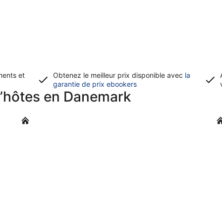
ments et
Obtenez le meilleur prix disponible avec
la
S’ouvre
garantie de prix ebookers
d’hôtes en Danemark
dans
une
nouvelle
Alborg
Od
fenêtre