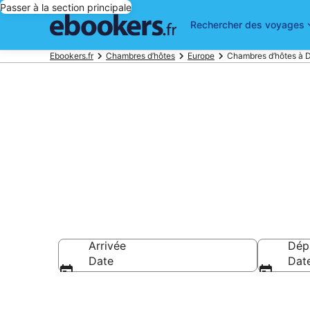
Passer à la section principale
Rechercher des voyages
Ebookers.fr
Chambres d’hôtes
Europe
Chambres d’hôtes à
Danemark : R
Arrivée
Dép
Date
Dat