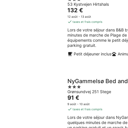
53 Kystvejen Hirtshals
out
Le
132 €
of
prix
5
12 août - 13 août
est
taxes et frais compris
de
Lors de votre séjour dans B&B b
132 €
minutes de marche de Plage de Hi
par
équipements comme le petit déjeu
nuit
parking gratuit.
Petit déjeuner inclus
Anim
NyGammelsø Bed and 
3
Grønsundvej 251 Stege
out
Le
91 €
of
prix
5
9 août - 10 août
est
taxes et frais compris
de
Lors de votre séjour dans NyGa
91 €
quelques minutes de marche de É
par
un parking gratuit et un snack ba