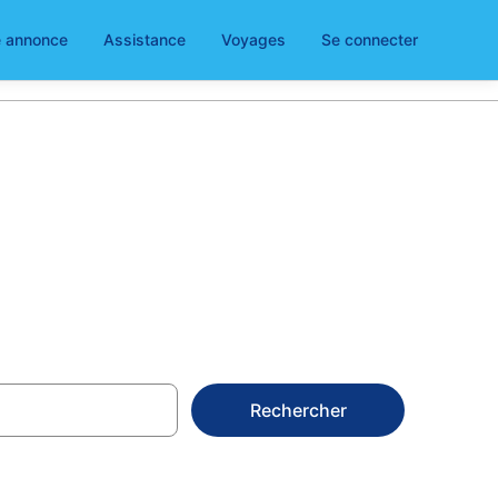
e annonce
Assistance
Voyages
Se connecter
mbre d'hôtes
Rechercher