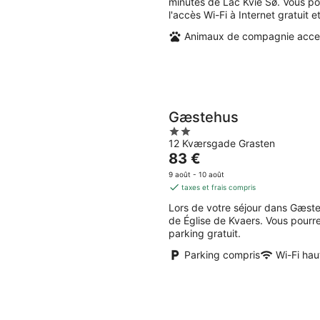
minutes de Lac Kvie Sø. Vous p
par
l'accès Wi-Fi à Internet gratuit e
nuit
Animaux de compagnie acce
Gæstehus
2
12 Kværsgade Grasten
out
Le
83 €
of
prix
5
9 août - 10 août
est
taxes et frais compris
de
Lors de votre séjour dans Gæst
83 €
de Église de Kvaers. Vous pourr
par
parking gratuit.
nuit
Parking compris
Wi-Fi hau