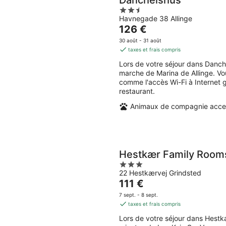
Danchelshus
2.5
Havnegade 38 Allinge
out
Le
126 €
of
prix
5
30 août - 31 août
est
taxes et frais compris
de
Lors de votre séjour dans Danch
126 €
marche de Marina de Allinge. Vo
par
comme l'accès Wi-Fi à Internet gr
nuit
restaurant.
Animaux de compagnie acce
Hestkær Family Room
3
22 Hestkærvej Grindsted
out
Le
111 €
of
prix
5
7 sept. - 8 sept.
est
taxes et frais compris
de
Lors de votre séjour dans Hest
111 €