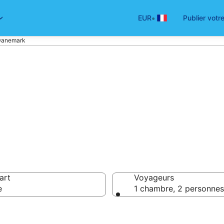
•
EUR
Publier votr
 Danemark
éservez une cha
art
Voyageurs
e
1 chambre, 2 personnes