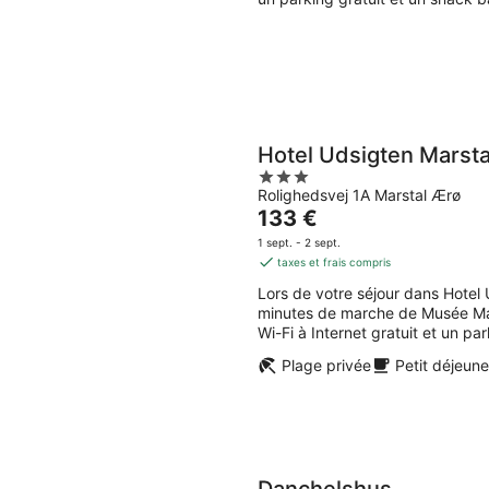
nuit
Hotel Udsigten Marsta
3
Rolighedsvej 1A Marstal Ærø
out
Le
133 €
of
prix
5
1 sept. - 2 sept.
est
taxes et frais compris
de
Lors de votre séjour dans Hotel
133 €
minutes de marche de Musée Mari
par
Wi-Fi à Internet gratuit et un par
nuit
Plage privée
Petit déjeune