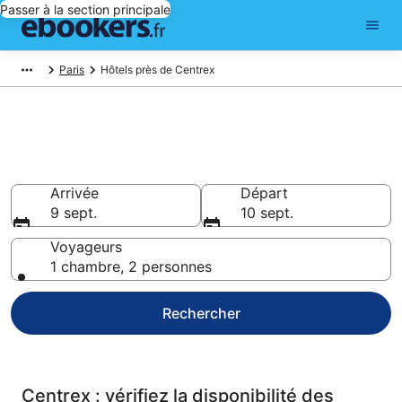
Passer à la section principale
Paris
Hôtels près de Centrex
Réservez des hôtels pas chers
à Centrex
Arrivée
Départ
9 sept.
10 sept.
Voyageurs
1 chambre, 2 personnes
Rechercher
Centrex : vérifiez la disponibilité des