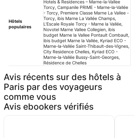
Hotels & Residences – Marne-la-Vallee
Torcy, Campanile PRIME - Marne-la-Vallée
- Torcy, Premiere Classe Marne La Vallee -
Torcy, ibis Marne La Vallée Champs,
Hôtels
L'Escale Royale Torcy - Marne la Vallée,
populaires
Novotel Marne Vallee Collegien, ibis
budget Marne la Vallee Pontault Combault,
ibis budget Marne la Vallée, Kyriad ECO -
Marne-la-Vallée Saint-Thibault-des-Vignes,
City Residence Chelles, Kyriad ECO -
Marne-la-Vallée Bussy-Saint-Georges,
Résidence de Chelles
Avis récents sur des hôtels à
Paris par des voyageurs
comme vous
Avis ebookers vérifiés
Brit Hotel Codalysa Marne la Vallée - Torcy
B&B HOTEL