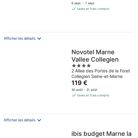
prix
6 sept. - 7 sept.
est
taxes et frais compris
de
130 €
par
nuit
Afficher les détails
Novotel Marne
Vallee Collegien
4
2 Allee des Portes de la Foret
out
Collegien Seine-et-Marne
of
Le
119 €
5
prix
30 août - 31 août
est
taxes et frais compris
de
119 €
par
nuit
Afficher les détails
ibis budget Marne la