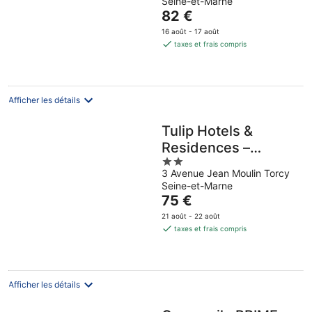
Seine-et-Marne
of
Le
82 €
5
prix
16 août - 17 août
est
taxes et frais compris
de
82 €
par
nuit
Afficher les détails
Tulip Hotels &
Residences –
2
Marne-la-Vallee
3 Avenue Jean Moulin Torcy
out
Torcy
Seine-et-Marne
of
Le
75 €
5
prix
21 août - 22 août
est
taxes et frais compris
de
75 €
par
nuit
Afficher les détails