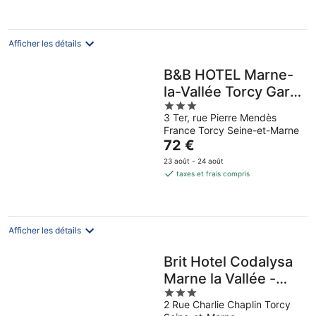
66 €
par
nuit
Afficher les détails
B&B HOTEL Marne-
la-Vallée Torcy Gare
3
3 étoiles
3 Ter, rue Pierre Mendès
out
France Torcy Seine-et-Marne
of
Le
72 €
5
prix
23 août - 24 août
est
taxes et frais compris
de
72 €
par
nuit
Afficher les détails
Brit Hotel Codalysa
Marne la Vallée -
3
Torcy
2 Rue Charlie Chaplin Torcy
out