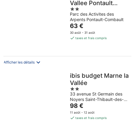
Vallee Pontault
2
Combault
Parc des Activites des
out
Arpents Pontault-Combault
of
Le
63 €
5
prix
30 août - 31 août
est
taxes et frais compris
de
63 €
par
nuit
Afficher les détails
ibis budget Marne la
Vallée
2
33 avenue St Germain des
out
Noyers Saint-Thibault-des-
of
Le
Vignes
98 €
5
prix
11 août - 12 août
est
taxes et frais compris
de
98 €