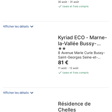
prix
30 août - 31 août
est
taxes et frais compris
de
68 €
par
nuit
Afficher les détails
Kyriad ECO - Marne-
la-Vallée Bussy-
2
Saint-Georges
8 Avenue Marie Curie Bussy-
out
Saint-Georges Seine-et-
of
Le
Marne
81 €
5
prix
11 août - 12 août
est
taxes et frais compris
de
81 €
par
nuit
Afficher les détails
Résidence de
Chelles