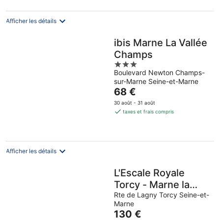
par
nuit
Afficher les détails
ibis Marne La Vallée
Champs
3
Boulevard Newton Champs-
out
sur-Marne Seine-et-Marne
of
Le
68 €
5
prix
30 août - 31 août
est
taxes et frais compris
de
68 €
par
nuit
Afficher les détails
L'Escale Royale
Torcy - Marne la
Vallée
Rte de Lagny Torcy Seine-et-
Marne
Le
130 €