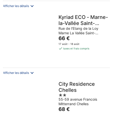
par
nuit
Afficher les détails
Kyriad ECO - Marne-
la-Vallée Saint-
Thibault-des-
Rue de l'Etang de la Loy
Marne La Vallée Saint-
Vignes
Le
Thibault-des-Vignes Seine-
66 €
et-Marne
prix
17 août - 18 août
est
taxes et frais compris
de
66 €
par
nuit
Afficher les détails
City Residence
Chelles
2
55-59 avenue Francois
out
Mitterrand Chelles
of
Le
68 €
5