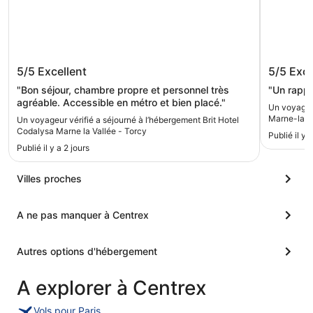
Brit Hotel Codalysa Marne la Vallée -
B&B HOT
5/5
Excellent
5/5
Exce
Torcy
Gare 3 é
"Bon séjour, chambre propre et personnel très
"Un rappor
agréable. Accessible en métro et bien placé."
Un voyageu
Marne-la-Va
Un voyageur vérifié a séjourné à l’hébergement Brit Hotel
Codalysa Marne la Vallée - Torcy
Publié il y 
Publié il y a 2 jours
Villes proches
A ne pas manquer à Centrex
Autres options d'hébergement
A explorer à Centrex
Vols pour Paris