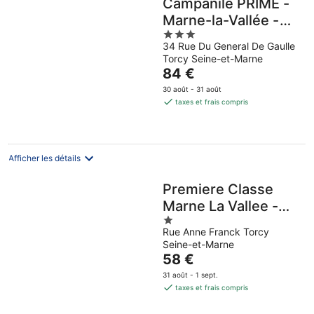
Campanile PRIME -
Marne-la-Vallée -
3
Torcy
34 Rue Du General De Gaulle
out
Torcy Seine-et-Marne
of
Le
84 €
5
prix
30 août - 31 août
est
taxes et frais compris
de
84 €
par
nuit
Afficher les détails
Premiere Classe
Marne La Vallee -
1
Torcy
Rue Anne Franck Torcy
out
Seine-et-Marne
of
Le
58 €
5
prix
31 août - 1 sept.
est
taxes et frais compris
de
58 €