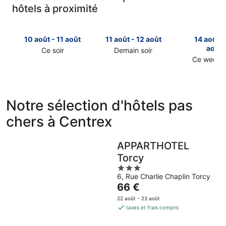
hôtels à proximité
10 août - 11 août
11 août - 12 août
14 août -
août
Ce soir
Demain soir
Consulter
Consulter
Ce week-
Consulter
les
les
les
prix
prix
prix
près
près
près
de
de
Notre sélection d'hôtels pas
de
Centrex
Centrex
chers à Centrex
Centrex
pour
pour
pour
cette
demain
ce
nuit,
soir,
APPARTHOTEL
week-
10
11
Torcy
end,
août
août
3
14
-
-
6, Rue Charlie Chaplin Torcy
out
août
11
12
Le
66 €
of
-
août
août
prix
5
16
22 août - 23 août
est
taxes et frais compris
août
de