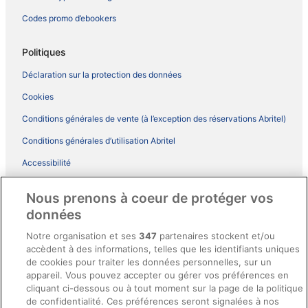
Codes promo d’ebookers
Politiques
Déclaration sur la protection des données
Cookies
Conditions générales de vente (à l’exception des réservations Abritel)
Conditions générales d’utilisation Abritel
Accessibilité
Comment fonctionne notre site
Nous prenons à coeur de protéger vos
Conditions générales du programme BONUS+ d’ebookers
données
Mentions légales / Nous contacter
Notre organisation et ses
347
partenaires stockent et/ou
accèdent à des informations, telles que les identifiants uniques
Directives de contenu et signalement de contenus
de cookies pour traiter les données personnelles, sur un
appareil. Vous pouvez accepter ou gérer vos préférences en
Aide
cliquant ci-dessous ou à tout moment sur la page de la politique
de confidentialité. Ces préférences seront signalées à nos
Soutien