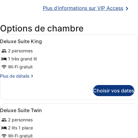
S’ouvr
Plus d’informations sur VIP Access
dans
une
Options de chambre
nouvel
fenêtr
Afficher
Une chambre d’hôtel avec un grand li
11
Deluxe Suite King
toutes
2 personnes
les
photos
1 très grand lit
pour
Wi-Fi gratuit
ce
Plus
Plus de détails
type
de
de
détails
Choisir vos dates
sur
chambre :
le
Deluxe
type
Afficher
Literie de qualité supérieure, mini
Suite
8
de
Deluxe Suite Twin
toutes
chambre
King
2 personnes
Deluxe
les
Suite
photos
2 lits 1 place
King
pour
Wi-Fi gratuit