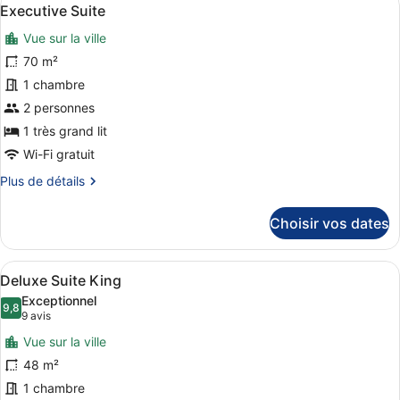
Afficher
6
de
Executive Suite
toutes
chambre
Vue sur la ville
Valia
les
Suite
photos
70 m²
pour
1 chambre
ce
2 personnes
type
1 très grand lit
de
Wi-Fi gratuit
chambre :
Plus
Plus de détails
Executive
de
Suite
détails
Choisir vos dates
sur
le
type
Afficher
Une chambre d’hôtel moderne avec un
11
de
Deluxe Suite King
toutes
chambre
Exceptionnel
Executive
les
9,8
9,8 sur 10
(9 avis)
9 avis
Suite
photos
Vue sur la ville
pour
48 m²
ce
1 chambre
type