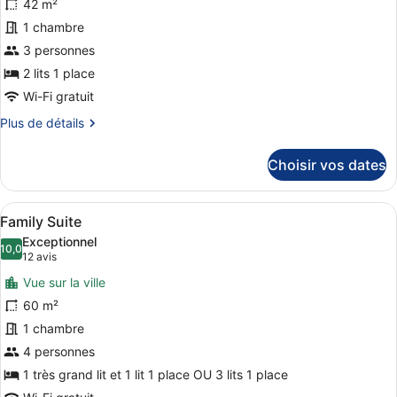
42 m²
ce
1 chambre
type
de
3 personnes
chambre :
2 lits 1 place
Premier
Wi-Fi gratuit
Twin
Plus
Plus de détails
Bed
de
détails
Choisir vos dates
sur
le
type
Afficher
Une chambre d’hôtel avec un grand l
8
de
Family Suite
toutes
chambre
Exceptionnel
Premier
les
10,0
10,0 sur 10
(12 avis)
12 avis
Twin
photos
Bed
Vue sur la ville
pour
60 m²
ce
1 chambre
type
de
4 personnes
chambre :
1 très grand lit et 1 lit 1 place OU 3 lits 1 place
Family