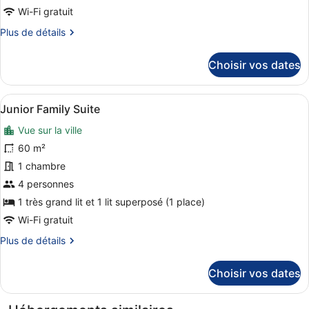
chambre :
Wi-Fi gratuit
Jacuzzi
Plus
Plus de détails
Suite
de
détails
Choisir vos dates
sur
le
type
Afficher
Junior Family Suite | Literie de qua
6
de
Junior Family Suite
toutes
chambre
Vue sur la ville
Jacuzzi
les
Suite
photos
60 m²
pour
1 chambre
ce
4 personnes
type
1 très grand lit et 1 lit superposé (1 place)
de
Wi-Fi gratuit
chambre :
Plus
Plus de détails
Junior
de
Family
détails
Choisir vos dates
Suite
sur
le
type