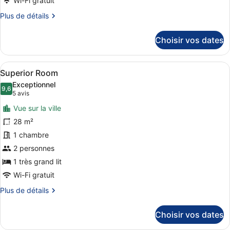
Wi-Fi gratuit
Suite
Plus
Plus de détails
de
détails
Choisir vos dates
sur
le
type
Afficher
Une chambre d’hôtel avec un grand l
6
de
Superior Room
toutes
chambre
Exceptionnel
Family
les
9,6
9,6 sur 10
(5 avis)
5 avis
Suite
photos
Vue sur la ville
pour
28 m²
ce
1 chambre
type
de
2 personnes
chambre :
1 très grand lit
Superior
Wi-Fi gratuit
Room
Plus
Plus de détails
de
détails
Choisir vos dates
sur
le