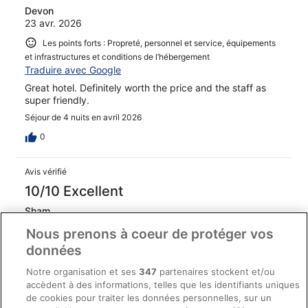
Devon
23 avr. 2026
Les points forts : Propreté, personnel et service, équipements
et infrastructures et conditions de l’hébergement
Traduire avec Google
Great hotel. Definitely worth the price and the staff as
super friendly.
Séjour de 4 nuits en avril 2026
0
Avis vérifié
10/10 Excellent
Sham
25 avr. 2026
Nous prenons à coeur de protéger vos
Les points forts : Propreté, personnel et service, équipements
données
et infrastructures et conditions de l’hébergement
Traduire avec Google
Notre organisation et ses
347
partenaires stockent et/ou
accèdent à des informations, telles que les identifiants uniques
Good room. Great location, nice breakfast
de cookies pour traiter les données personnelles, sur un
Séjour de 4 nuits en avril 2026