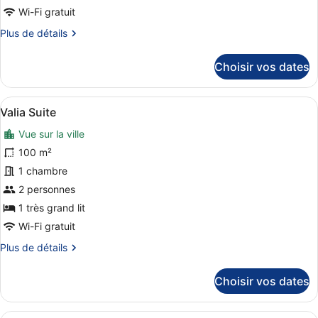
Junior
Wi-Fi gratuit
Suite
Plus
Plus de détails
de
détails
Choisir vos dates
sur
le
type
Afficher
Un espace spa moderne doté d’une gr
10
de
Valia Suite
toutes
chambre
Vue sur la ville
Junior
les
Suite
photos
100 m²
pour
1 chambre
ce
2 personnes
type
1 très grand lit
de
Wi-Fi gratuit
chambre :
Plus
Plus de détails
Valia
de
Suite
détails
Choisir vos dates
sur
le
type
Un hall d’hôtel moderne avec un sol