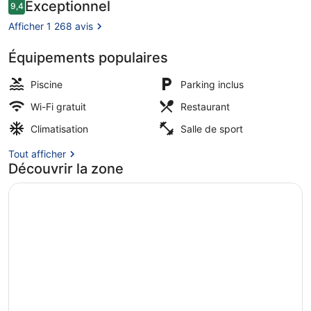
24
Avis
Exceptionnel
9,4
9,4 sur 10
voyageurs
by
Afficher 1 268 avis
Kingston
Équipements populaires
Hotels
Valia Suite | Vue sur la ville
Piscine
Parking inclus
Wi-Fi gratuit
Restaurant
Climatisation
Salle de sport
Tout afficher
Découvrir la zone