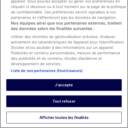
appareil. Vous pouvez accepter ou gérer vos préférences en
cliquant ci-dessous ou à tout moment sur la page de la politique
0
de confidentialité. Ces préférences seront signalées à nos
partenaires et n’affecteront pas les données de navigation.
Avis vérifié
Nos équipes ainsi que nos partenaires externes, traitent
des données selon les finalités suivantes :
10/10 Excellent
Utiliser des données de géolocalisation précises. Analyser
Aswin
activement les caractéristiques de l’appareil pour l’identification.
16 avr. 2026
Stocker et/ou accéder à des informations sur un appareil.
Les points forts : Propreté, personnel et service, équipements
Publicités et contenu personnalisés, mesure de performance
et infrastructures et conditions de l’hébergement
des publicités et du contenu, études d’audience et
Traduire avec Google
développement de services.
Great room and customer service
Liste de nos partenaires (fournisseurs)
Séjour de 1 nuit en avril 2026
J'accepte
0
Avis vérifié
Tout refuser
10/10 Excellent
Lourdeliza
Afficher toutes les finalités
27 mars 2026