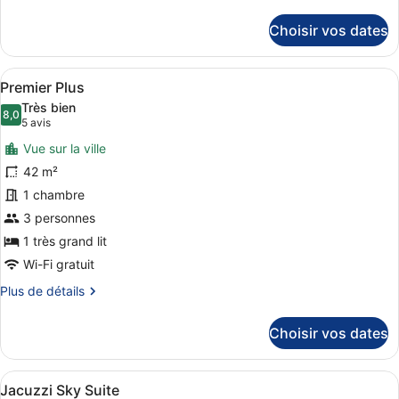
de
détails
Choisir vos dates
sur
le
type
Afficher
Premier Plus | Literie de qualité su
6
de
Premier Plus
toutes
chambre
Très bien
Deluxe
les
8,0
8,0 sur 10
(5 avis)
5 avis
Suite
photos
Twin
Vue sur la ville
pour
42 m²
ce
1 chambre
type
de
3 personnes
chambre :
1 très grand lit
Premier
Wi-Fi gratuit
Plus
Plus
Plus de détails
de
détails
Choisir vos dates
sur
le
type
Afficher
Un immeuble de grande hauteur offr
7
de
Jacuzzi Sky Suite