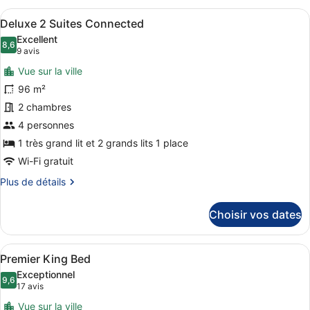
type
Afficher
Une chambre d’hôtel avec un grand li
9
de
Deluxe 2 Suites Connected
toutes
chambre
Excellent
Superior
les
8,6
8,6 sur 10
(9 avis)
9 avis
Room
photos
Vue sur la ville
pour
96 m²
ce
2 chambres
type
de
4 personnes
chambre :
1 très grand lit et 2 grands lits 1 place
Deluxe
Wi-Fi gratuit
2
Plus
Plus de détails
Suites
de
Connected
détails
Choisir vos dates
sur
le
type
Afficher
Une chambre d’hôtel avec un grand l
12
de
Premier King Bed
toutes
chambre
Exceptionnel
Deluxe
les
9,6
9,6 sur 10
(17 avis)
17 avis
2
photos
Suites
Vue sur la ville