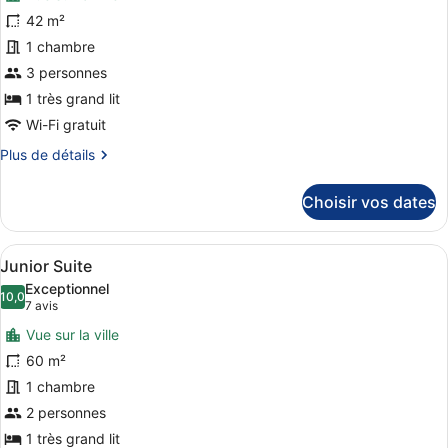
pour
Connected
42 m²
ce
1 chambre
type
de
3 personnes
chambre :
1 très grand lit
Premier
Wi-Fi gratuit
King
Plus
Plus de détails
Bed
de
détails
Choisir vos dates
sur
le
type
Afficher
Une chambre d’hôtel avec un grand l
7
de
Junior Suite
toutes
chambre
Exceptionnel
Premier
les
10,0
10,0 sur 10
(7 avis)
7 avis
King
photos
Bed
Vue sur la ville
pour
60 m²
ce
1 chambre
type
de
2 personnes
chambre :
1 très grand lit