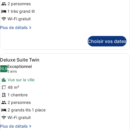
de
2 personnes
chambre :
1 très grand lit
Deluxe
Wi-Fi gratuit
Suite
Plus
Plus de détails
King
de
détails
Choisir vos dates
sur
le
type
Afficher
Literie de qualité supérieure, mini
8
de
Deluxe Suite Twin
toutes
chambre
Exceptionnel
Deluxe
les
10,0
10,0 sur 10
(5 avis)
5 avis
Suite
photos
King
Vue sur la ville
pour
48 m²
ce
1 chambre
type
de
2 personnes
chambre :
2 grands lits 1 place
Deluxe
Wi-Fi gratuit
Suite
Plus
Plus de détails
Twin