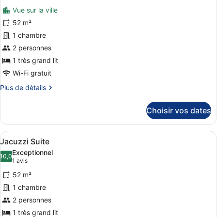
toutes
chambre
Vue sur la ville
Premier
les
Plus
photos
52 m²
pour
1 chambre
ce
2 personnes
type
1 très grand lit
de
Wi-Fi gratuit
chambre :
Plus
Plus de détails
Jacuzzi
de
Sky
détails
Choisir vos dates
Suite
sur
le
type
Afficher
Jacuzzi Suite | Salle de bain | Arti
7
de
Jacuzzi Suite
toutes
chambre
Exceptionnel
Jacuzzi
les
10,0
10,0 sur 10
(1 avis)
1 avis
Sky
photos
Suite
52 m²
pour
1 chambre
ce
2 personnes
type
de
1 très grand lit