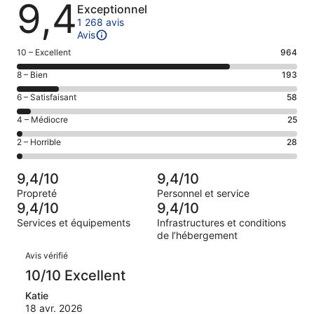
Avis
9,4
Exceptionnel
1 268 avis
Avis
Note
10 – Excellent
964
des
Note
8 – Bien
193
voyageurs
des
de 10
Note
6 – Satisfaisant
58
voyageurs
(Excellent),
des
de 8
Note
4 – Médiocre
25
d’après 964 avis
voyageurs
(Bien),
des
sur 1268.
de 6
Note
2 – Horrible
28
d’après 193 avis
voyageurs
(Satisfaisant),
des
sur 1268.
de 4
d’après 58 avis
voyageurs
(Médiocre),
9,4/10
9,4/10
sur 1268.
de 2
d’après 25 avis
Propreté
Personnel et service
(Horrible),
sur 1268.
9,4/10
9,4/10
d’après 28 avis
Services et équipements
Infrastructures et conditions
sur 1268.
de l’hébergement
Avis
Avis vérifié
10/10 Excellent
Katie
18 avr. 2026