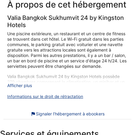
59 €
À propos de cet hébergement
Valia Bangkok Sukhumvit 24 by Kingston
Hotels
Une piscine extérieure, un restaurant et un centre de fitness
se trouvent dans cet hôtel. Le Wi-Fi gratuit dans les parties
communes, le parking gratuit avec voiturier et une navette
gratuite vers les attractions locales sont également à
disposition. Parmi les autres prestations, il y a un bar / salon,
un bar en bord de piscine et un service d'étage 24 h/24. Les
serviettes peuvent être changées sur demande.
Valia Bangkok Sukhumvit 24 by Kingston Hotels possède
279 chambres comprenant la climatisation, un minibar et un
Afficher plus
coffre-fort (suffisamment grand pour accueillir un ordinateur
portable). Les lits sont préparés avec de la literie de qualité
Informations sur le droit de rétractation
supérieure. Une télévision connectée 55 pouces donne
accès aux chaînes par satellite. Un réfrigérateur et une
cafetière ou une bouilloire sont à votre disposition dans les
Signaler l’hébergement à ebookers
chambres. Les salles de bain comprennent des peignoirs,
des chaussons, un bidet et des articles de toilette gratuits.
Les clients peuvent surfer sur le Web grâce à l'accès gratuit
Services et équipements
à Internet sans fil (vitesse : 100 Mbit/s ou plus (pour 1 à 2