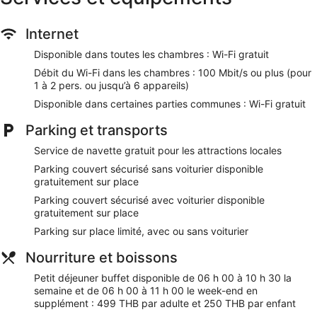
pers. ou jusqu’à 6 appareils)).Des coffres-forts et un
téléphone sont également disponibles. De plus, les chambres
Internet
possèdent de l'eau minérale (offerte) et un sèche-cheveux.
Le remplacement des serviettes et le remplacement des
Disponible dans toutes les chambres : Wi-Fi gratuit
draps sont disponibles sur demande. Un service de
Débit du Wi-Fi dans les chambres : 100 Mbit/s ou plus (pour
préparation de lit en soirée est fourni, et un service de
1 à 2 pers. ou jusqu’à 6 appareils)
ménage est proposé tous les jours.
Disponible dans certaines parties communes : Wi-Fi gratuit
Une piscine extérieure et une piscine pour enfants se
Parking et transports
trouvent sur place. Les infrastructures de loisir incluent
également un centre de fitness.
Service de navette gratuit pour les attractions locales
Nos clients nous ont dit qu'ils avaient été agréablement
Parking couvert sécurisé sans voiturier disponible
surpris par le petit déjeuner de Valia Bangkok Sukhumvit 24
gratuitement sur place
by Kingston Hotels. Lors de votre séjour, vous ne serez qu'à
Parking couvert sécurisé avec voiturier disponible
quelques minutes de marche de Centre commercial
gratuitement sur place
Emporium. L'accès Wi-Fi à Internet gratuit, un parking gratuit
avec voiturier et une navette gratuite vers les attractions
Parking sur place limité, avec ou sans voiturier
locales sont disponibles.
Nourriture et boissons
Wi-Fi gratuit (vitesse : 100 Mbit/s ou plus (pour 1 à 2
Petit déjeuner buffet disponible de 06 h 00 à 10 h 30 la
pers. ou jusqu’à 6 appareils))
semaine et de 06 h 00 à 11 h 00 le week-end en
Parking avec voiturier et parking sans service de
supplément : 499 THB par adulte et 250 THB par enfant
voiturier gratuits