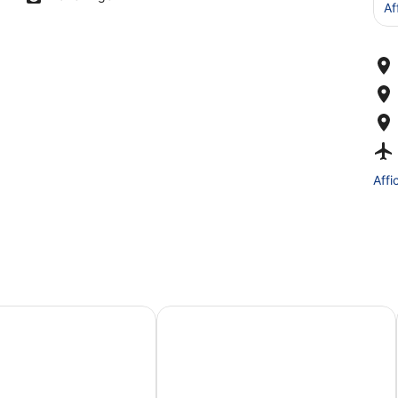
Af
Affi
er Hotel
Eric Vökel Boutique Apartments Am