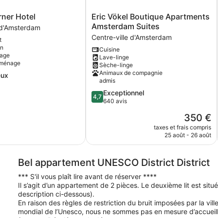
Eric
ner Hotel
Eric Vökel Boutique Apartments
Vökel
Amsterdam Suites
e d'Amsterdam
Boutique
Centre-ville d'Amsterdam
t
Apartments
on
Cuisine
Amsterdam
tage
Lave-linge
m
Suites
 ménage
Sèche-linge
Centre-
Animaux de compagnie
eux
ville
admis
d'Amsterdam
4.7
Exceptionnel
4,7
sur
640 avis
5,
Le
350 €
Exceptionnel,
nouveau
640 avis
taxes et frais compris
prix
25 août - 26 août
est
de
350 €
Bel appartement UNESCO District District
*** S'il vous plaît lire avant de réserver ****
Il s’agit d’un appartement de 2 pièces. Le deuxième lit est situé
description ci-dessous).
En raison des règles de restriction du bruit imposées par la vi
mondial de l’Unesco, nous ne sommes pas en mesure d’accueilli