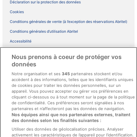
Déclaration sur la protection des données
Cookies
Conditions générales de vente (à l’exception des réservations Abritel)
Conditions générales d’utilisation Abritel
Accessibilité
Comment fonctionne notre site
Nous prenons à coeur de protéger vos
Conditions générales du programme BONUS+ d’ebookers
données
Mentions légales / Nous contacter
Notre organisation et ses
345
partenaires stockent et/ou
accèdent à des informations, telles que les identifiants uniques
Directives de contenu et signalement de contenus
de cookies pour traiter les données personnelles, sur un
appareil. Vous pouvez accepter ou gérer vos préférences en
Aide
cliquant ci-dessous ou à tout moment sur la page de la politique
de confidentialité. Ces préférences seront signalées à nos
Soutien
partenaires et n’affecteront pas les données de navigation.
Nos équipes ainsi que nos partenaires externes, traitent
Annuler votre réservation d’hôtel ou de propriété de vacances
des données selon les finalités suivantes :
Annuler votre vol
Utiliser des données de géolocalisation précises. Analyser
Échéances de remboursement
activement les caractéristiques de l’appareil pour l’identification.