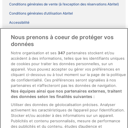
Conditions générales de vente (à l’exception des réservations Abritel)
Conditions générales d’utilisation Abritel
Accessibilité
Comment fonctionne notre site
Nous prenons à coeur de protéger vos
Conditions générales du programme BONUS+ d’ebookers
données
Mentions légales / Nous contacter
Notre organisation et ses
347
partenaires stockent et/ou
accèdent à des informations, telles que les identifiants uniques
Directives de contenu et signalement de contenus
de cookies pour traiter les données personnelles, sur un
appareil. Vous pouvez accepter ou gérer vos préférences en
Aide
cliquant ci-dessous ou à tout moment sur la page de la politique
de confidentialité. Ces préférences seront signalées à nos
Soutien
partenaires et n’affecteront pas les données de navigation.
Nos équipes ainsi que nos partenaires externes, traitent
Annuler votre réservation d’hôtel ou de propriété de vacances
des données selon les finalités suivantes :
Annuler votre vol
Utiliser des données de géolocalisation précises. Analyser
Échéances de remboursement
activement les caractéristiques de l’appareil pour l’identification.
Stocker et/ou accéder à des informations sur un appareil.
Utiliser un coupon ebookers
Publicités et contenu personnalisés, mesure de performance
des publicités et du contenu, études d’audience et