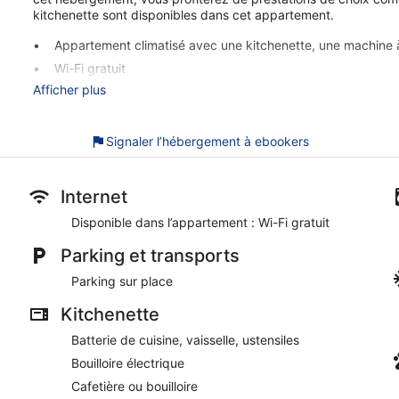
kitchenette sont disponibles dans cet appartement.
Appartement climatisé avec une kitchenette, une machine à
Wi-Fi gratuit
Afficher plus
Parmi les prestations offertes, on trouve notamment une la
À seulement 3 minutes en voiture de Pacific Coliseum et à
Signaler l’hébergement à ebookers
Cet appartement propose de nombreux services de choix comme
Cet appartement de Vancouver est non-fumeurs.
Internet
Disponible dans l’appartement : Wi-Fi gratuit
Parking et transports
Parking sur place
Kitchenette
Batterie de cuisine, vaisselle, ustensiles
Bouilloire électrique
Cafetière ou bouilloire