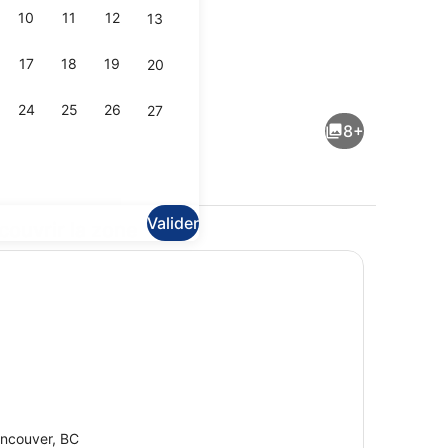
10
11
12
13
17
18
19
20
n
Intérieur
24
25
26
27
8+
Valider
couvrir la zone
er et planche à repasser, Wi-Fi gratuit, draps fournis
Cafetière/bouilloire, réfrigérateur
ncouver, BC