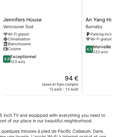
Jennifers
An
Jennifers House
An Yang House
House
Yang
Vancouver Sud
Burnaby
Vancouver
House
Wi-Fi gratuit
Parking inclus
Sud
Burnaby
Climatisation
Wi-Fi gratuit
Blanchisserie
4.5
Merveilleux
Cuisine
4,5
sur
233 avis
4.8
Exceptionnel
5,
4,8
sur
103 avis
Merveilleux,
5,
233 avis
Exceptionnel,
Le
94 €
103 avis
nouveau
taxes et frais compris
prix
12 août - 13 août
est
de
94 €
, 55 inch TV and equipped with everything you need to
ront of our place in our beautiful neighborhood.
à quelques minutes à pied de Pacific Coliseum. Dans
 une laverie. L'accès Wi-Fi à Internet gratuit et une