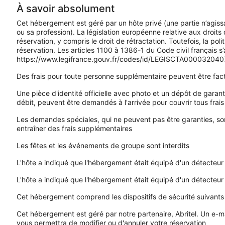
À savoir absolument
Cet hébergement est géré par un hôte privé (une partie n’agis
ou sa profession). La législation européenne relative aux droi
réservation, y compris le droit de rétractation. Toutefois, la poli
réservation. Les articles 1100 à 1386-1 du Code civil français s
https://www.legifrance.gouv.fr/codes/id/LEGISCTA00003204
Des frais pour toute personne supplémentaire peuvent être fac
Une pièce d'identité officielle avec photo et un dépôt de garan
débit, peuvent être demandés à l'arrivée pour couvrir tous frai
Les demandes spéciales, qui ne peuvent pas être garanties, sont
entraîner des frais supplémentaires
Les fêtes et les événements de groupe sont interdits
L'hôte a indiqué que l'hébergement était équipé d'un détecte
L'hôte a indiqué que l'hébergement était équipé d'un détecteu
Cet hébergement comprend les dispositifs de sécurité suivants 
Cet hébergement est géré par notre partenaire, Abritel. Un e-mai
vous permettra de modifier ou d'annuler votre réservation