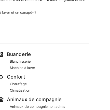
 laver et un canapé-lit
verie
 9 minutes de Rogers Arena
 une laverie. La réception est ouverte 24h/24.
Buanderie
Blanchisserie
Machine à laver
Confort
Chauffage
Climatisation
Animaux de compagnie
Animaux de compagnie non admis