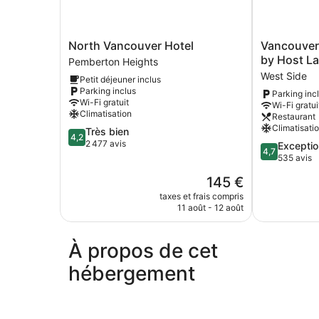
North
Vancouver
North Vancouver Hotel
Vancouver
Vancouver
West
by Host L
Pemberton Heights
Hotel
Cozy
West Side
Petit déjeuner inclus
Pemberton
Retreat
Parking inclus
Parking inc
Heights
by
Wi-Fi gratuit
Wi-Fi gratui
Host
Climatisation
Restaurant
Launch
Climatisati
4.2
Très bien
West
4,2
sur
2 477 avis
4.7
Exceptio
Side
4,7
5,
sur
535 avis
Très
5,
Le
145 €
bien,
Exceptionnel
nouveau
2 477 avis
535 avis
taxes et frais compris
prix
11 août - 12 août
est
de
145 €
À propos de cet
hébergement