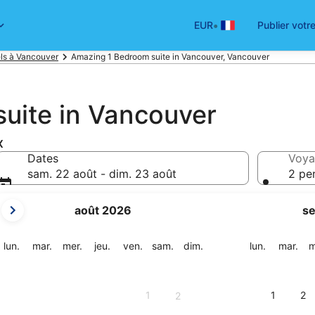
•
EUR
Publier votr
ls à Vancouver
Amazing 1 Bedroom suite in Vancouver, Vancouver
uite in Vancouver
x
Dates
Voya
sam. 22 août - dim. 23 août
2 pe
Les
août 2026
s
mois
affichés
sont
lundi
mardi
mercredi
jeudi
vendredi
samedi
dimanche
lundi
mar
lun.
mar.
mer.
jeu.
ven.
sam.
dim.
lun.
mar.
m
August
2026
et
1
1
2
2
September
2026.