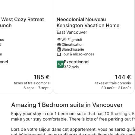
Neocolonial
 West Cozy Retreat
Neocolonial Nouveau
Nouveau
aunch
Kensington Vacation Home
Kensington
East Vancouver
Vacation
lus
Wi-Fi gratuit
Home
t
Climatisation
East
Blanchisserie
Vancouver
on
Four à micro-ondes
4.8
nnel
Exceptionnel
4,8
sur
332 avis
5,
Le
Le
185 €
144 €
,
Exceptionnel,
nouveau
nouveau
332 avis
taxes et frais compris
taxes et frais compris
prix
prix
6 sept. - 7 sept.
30 août - 31 août
est
est
de
de
185 €
144 €
Amazing 1 Bedroom suite in Vancouver
Enjoy your stay in our 1 bedroom suite that has 10 ft ceilings
make your stay comfortable. There is lots of free parking out f
Lors de votre séjour dans cet appartement, vous ne serez qu'
cet hébergement, vous profiterez de prestations de choix comme