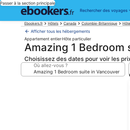
Passer à la section principale
Rechercher des voyages
Ebookers.fr
Hôtels
Canada
Colombie-Britannique
Hôte
Afficher tous les hébergements
Appartement entier
·
Hôte particulier
Amazing 1 Bedroom s
Choisissez des dates pour voir les pri
Où allez-vous ?
Galerie
photos
de
l’hébergement
Amazing
1