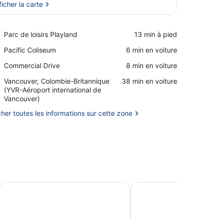
ficher la carte
Afficher la carte
Place,
Parc de loisirs Playland
‪13 min à pied‬
Parc
Place,
Pacific Coliseum
‪6 min en voiture‬
de
Pacific
loisirs
Place,
Commercial Drive
‪8 min en voiture‬
Coliseum
Playland
Commercial
Airport,
Vancouver, Colombie-Britannique
‪38 min en voiture‬
Drive
Vancouver,
(YVR-Aéroport international de
Colombie-
Vancouver)
Britannique
cher toutes les informations sur cette zone
(YVR-
Aéroport
international
de
Vancouver)
acation Home
Jennifers House
An Yang House