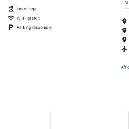
Af
Lave-linge
Wi-Fi gratuit
Parking disponible
Affi
est Cozy Retreat by Host Launch
Neocolonial Nouveau Kensington V