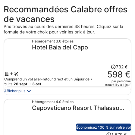
Recommandées Calabre offres
de vacances
Prix trouvés au cours des dernières 48 heures. Cliquez sur la
formule de votre choix pour voir les prix à jour.
Hébergement 3.0 étoiles
Hotel Baia del Capo
Le
732 €
prix
598 €
était
Comprend un vol aller-retour direct et un Séjour de 7
par personne
de
nuits
26 sept. - 3 oct.
trouvé il y a 1 jour
732 €.
Afficher plus
Le
prix
Hébergement 4.0 étoiles
Capovaticano Resort Thalasso
est
maintenant
Spa
de
598 €
Économisez 100 % sur votre vol
par
Le
1 679 €