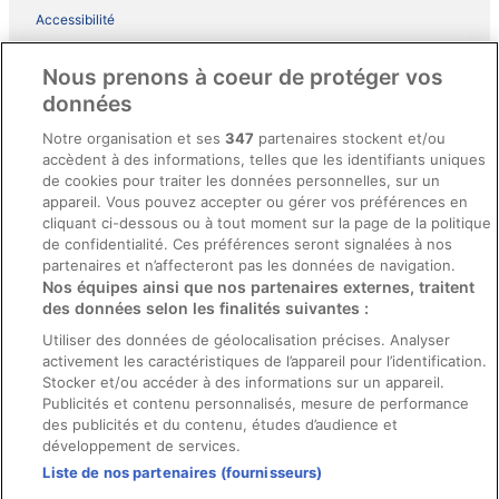
Accessibilité
Comment fonctionne notre site
Nous prenons à coeur de protéger vos
Conditions générales du programme BONUS+ d’ebookers
données
Mentions légales / Nous contacter
Notre organisation et ses
347
partenaires stockent et/ou
accèdent à des informations, telles que les identifiants uniques
Directives de contenu et signalement de contenus
de cookies pour traiter les données personnelles, sur un
appareil. Vous pouvez accepter ou gérer vos préférences en
Aide
cliquant ci-dessous ou à tout moment sur la page de la politique
de confidentialité. Ces préférences seront signalées à nos
Soutien
partenaires et n’affecteront pas les données de navigation.
Nos équipes ainsi que nos partenaires externes, traitent
Annuler votre réservation d’hôtel ou de propriété de vacances
des données selon les finalités suivantes :
Annuler votre vol
Utiliser des données de géolocalisation précises. Analyser
Échéances de remboursement
activement les caractéristiques de l’appareil pour l’identification.
Stocker et/ou accéder à des informations sur un appareil.
Utiliser un coupon ebookers
Publicités et contenu personnalisés, mesure de performance
des publicités et du contenu, études d’audience et
développement de services.
Liste de nos partenaires (fournisseurs)