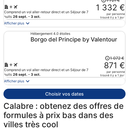
1 721 €
par
prix
1 332 €
personne.
était
Comprend un vol aller-retour direct et un Séjour de 7
par personne
de
nuits
26 sept. - 3 oct.
trouvé il y a 1 jour
1
Afficher plus
721 €.
Le
Hébergement 4.0 étoiles
Borgo del Principe by Valentour
prix
est
maintenant
de
Le
1 072 €
1
prix
871 €
332 €
était
Comprend un vol aller-retour direct et un Séjour de 7
par personne
par
de
nuits
26 sept. - 3 oct.
trouvé il y a 1 jour
personne.
1
Afficher plus
072 €.
Le
Choisir vos dates
prix
est
Calabre : obtenez des offres de
maintenant
formules à prix bas dans des
de
871 €
villes très cool
par