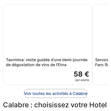
Taormina: visite guidée d'une demi-journée de dégustatio
Service de
Taormina: visite guidée d'une demi-journée
Service 
de dégustation de vins de l'Etna
Faro (Mes
58 €
par adulte
Voir toutes les activités à Calabre
Calabre : choisissez votre Hotel