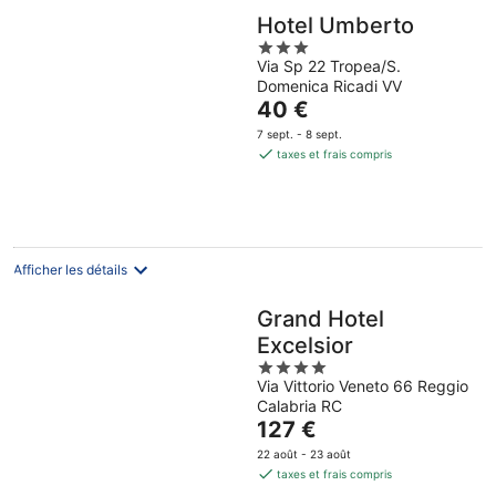
Hotel Umberto
3
Via Sp 22 Tropea/S.
out
Domenica Ricadi VV
of
Le
40 €
5
prix
7 sept. - 8 sept.
est
taxes et frais compris
de
40 €
par
nuit
Afficher les détails
Grand Hotel
Excelsior
4
Via Vittorio Veneto 66 Reggio
out
Calabria RC
of
Le
127 €
5
prix
22 août - 23 août
est
taxes et frais compris
de