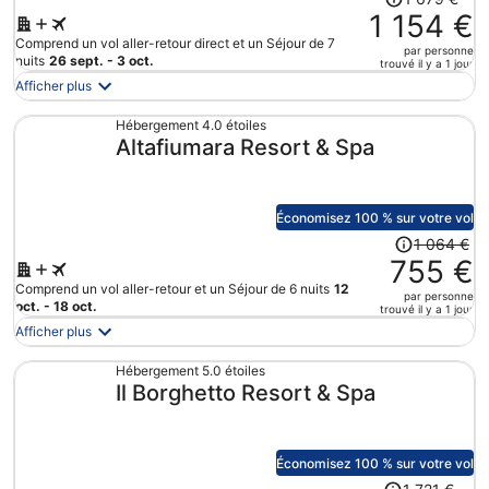
personne.
prix
1 154 €
était
Comprend un vol aller-retour direct et un Séjour de 7
par personne
de
nuits
26 sept. - 3 oct.
trouvé il y a 1 jour
1
Afficher plus
679 €.
Le
Hébergement 4.0 étoiles
Altafiumara Resort & Spa
prix
est
maintenant
de
Économisez 100 % sur votre vol
1
Le
1 064 €
154 €
prix
755 €
par
était
Comprend un vol aller-retour et un Séjour de 6 nuits
12
personne.
par personne
de
oct. - 18 oct.
trouvé il y a 1 jour
1
Afficher plus
064 €.
Le
Hébergement 5.0 étoiles
Il Borghetto Resort & Spa
prix
est
maintenant
de
Économisez 100 % sur votre vol
755 €
Le