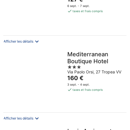
5
prix
6 sept. - 7 sept.
est
taxes et frais compris
de
127 €
par
nuit
Afficher les détails
Mediterranean
Boutique Hotel
3
Via Paolo Orsi, 27 Tropea VV
out
Le
160 €
of
prix
5
3 sept. - 4 sept.
est
taxes et frais compris
de
160 €
par
nuit
Afficher les détails