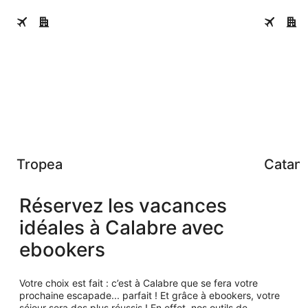
personne.
Tropea
Catanzar
Tropea
Catan
Réservez les vacances
idéales à Calabre avec
ebookers
Votre choix est fait : c’est à Calabre que se fera votre
prochaine escapade... parfait ! Et grâce à ebookers, votre
séjour sera des plus réussis ! En effet, nos outils de