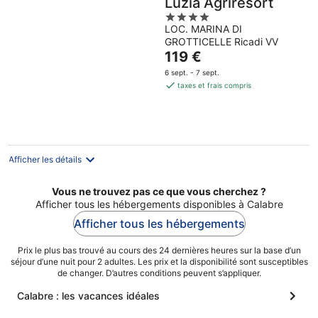
Luzia Agriresort
4
LOC. MARINA DI
out
GROTTICELLE Ricadi VV
of
Le
119 €
5
prix
6 sept. - 7 sept.
est
taxes et frais compris
de
119 €
par
nuit
Afficher les détails
Vous ne trouvez pas ce que vous cherchez ?
Afficher tous les hébergements disponibles à Calabre
Afficher tous les hébergements
Prix le plus bas trouvé au cours des 24 dernières heures sur la base d’un
séjour d’une nuit pour 2 adultes. Les prix et la disponibilité sont susceptibles
de changer. D’autres conditions peuvent s’appliquer.
Calabre : les vacances idéales