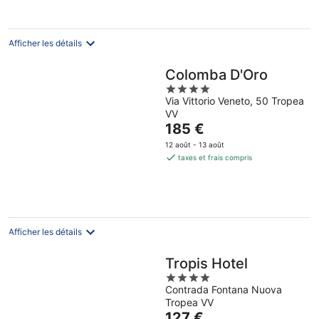
127 €
par
nuit
Afficher les détails
Colomba D'Oro
4
Via Vittorio Veneto, 50 Tropea
out
VV
of
Le
185 €
5
prix
12 août - 13 août
est
taxes et frais compris
de
185 €
par
nuit
Afficher les détails
Tropis Hotel
4
Contrada Fontana Nuova
out
Tropea VV
of
Le
127 €