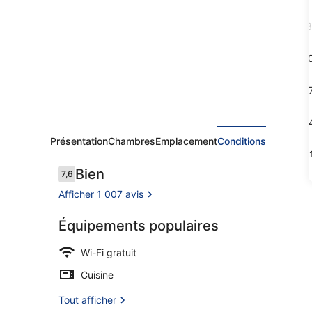
Hotel
Turku
3
Humalistonkatu
1
1
2
Présentation
Chambres
Emplacement
Conditions
3
Avis
Bien
7,6
7,6 sur 10
voyageurs
Afficher 1 007 avis
Équipements populaires
Rideaux occu
Wi-Fi gratuit
Cuisine
Tout afficher