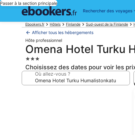
Passer à la section principale
Rechercher des voyages
Ebookers.fr
Hôtels
Finlande
Sud-ouest de la Finlande
Afficher tous les hébergements
Hôte professionnel
Omena Hotel Turku H
Hébergement
3.0 étoiles
Choisissez des dates pour voir les pri
Où allez-vous ?
Galerie
photos
de
l’hébergement
Omena