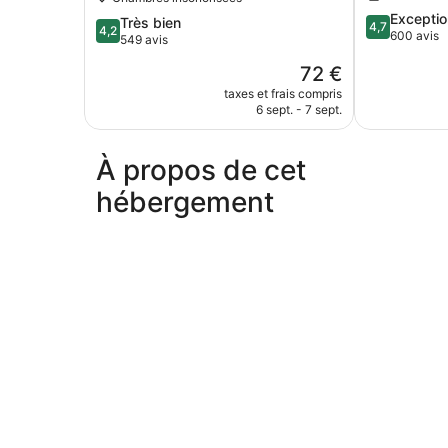
4.7
Exceptio
4.2
Très bien
4,7
4,2
sur
600 avis
sur
549 avis
5,
5,
Le
72 €
Exceptionnel
Très
nouveau
600 avis
bien,
taxes et frais compris
prix
6 sept. - 7 sept.
549 avis
est
de
72 €
À propos de cet
hébergement