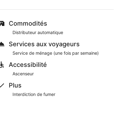
 supplément
n distributeur automatique de boissons et d'en-cas
Commodités
etus et Ars Nova
Distributeur automatique
tions et notamment un distributeur automatique de
e de départ express. Le Wi-Fi est disponible
Services aux voyageurs
Service de ménage (une fois par semaine)
etit déjeuner préparé sur commande en semaine de
Accessibilité
Ascenseur
Plus
Interdiction de fumer