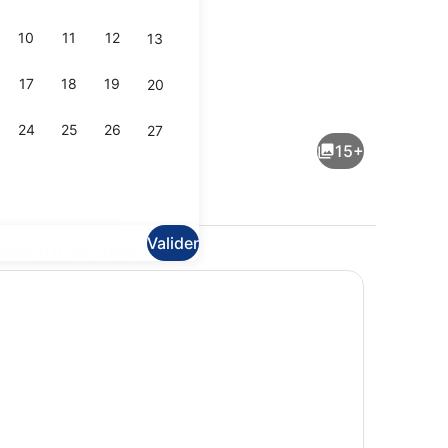
10
11
12
13
17
18
19
20
l’hébergement
Réfrigérateur, micro-ondes, bouillo
24
25
26
27
15+
Valider
couvrir la zone
t
Hall