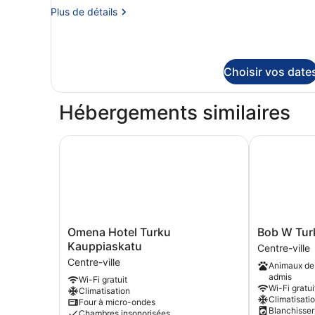
type
Plus
Plus de détails
de
de
chambre :
détails
sur
Chambre
le
Familiale
Choisir vos date
type
de
chambre
Hébergements similaires
Chambre
Familiale
Omena Hotel Turku Kauppiaskatu
Bob W Turku
Omena
Bob
Omena Hotel Turku
Bob W Tur
Hotel
W
Kauppiaskatu
Centre-ville
Turku
Turku
Centre-ville
Animaux de
Kauppiaskatu
City
admis
Wi-Fi gratuit
Centre-
Centre
Wi-Fi gratui
Climatisation
ville
Centre-
Climatisati
Four à micro-ondes
ville
Blanchisser
Chambres insonorisées