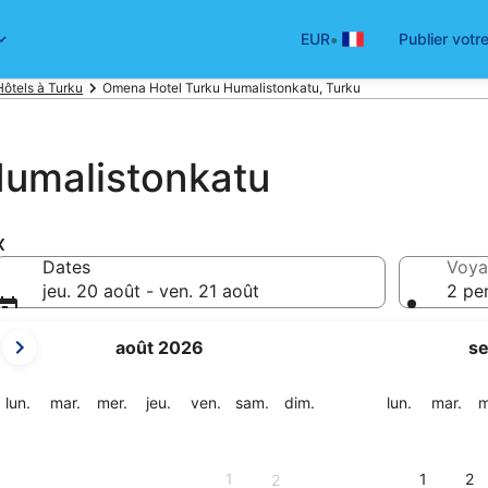
•
EUR
Publier votr
Hôtels à Turku
Omena Hotel Turku Humalistonkatu, Turku
umalistonkatu
x
Dates
Voya
jeu. 20 août - ven. 21 août
2 pe
Les
août 2026
s
mois
affichés
sont
lundi
mardi
mercredi
jeudi
vendredi
samedi
dimanche
lundi
mar
lun.
mar.
mer.
jeu.
ven.
sam.
dim.
lun.
mar.
m
August
2026
et
1
1
2
2
September