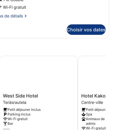
ype
e
Wi-Fi gratuit
hambre :
us
us de détails
hambre
tails
ouble
Choisir vos dates
r
tandard
pe
ambre
hambre
West Side Hotel
Hotel Kakola
uble
andard
West
Hotel
West Side Hotel
Hotel Kakola
Side
Kakola
Teräsrautela
Centre-ville
Hotel
Centre-
Petit déjeuner inclus
Petit déjeuner inclus
Teräsrautela
ville
Parking inclus
Spa
Wi-Fi gratuit
Animaux de compagnie
Bar
admis
Wi-Fi gratuit