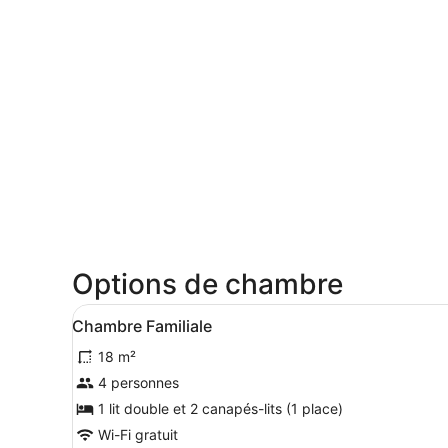
Options de chambre
Afficher
Une chambre d’hôtel compren
9
Chambre Familiale
toutes
18 m²
les
photos
4 personnes
pour
1 lit double et 2 canapés-lits (1 place)
ce
Wi-Fi gratuit