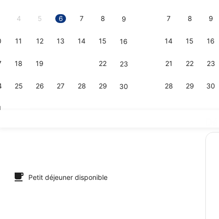
2026.
4
5
6
7
8
7
8
9
9
0
11
12
13
14
15
14
15
16
16
Façade de 
7
18
19
20
21
22
21
22
23
23
4
25
26
27
28
29
28
29
30
30
1
Dé
Site d’intérê
ltants, chambres insonorisées, Wi-Fi gratuit, draps fournis
Petit déjeuner disponible