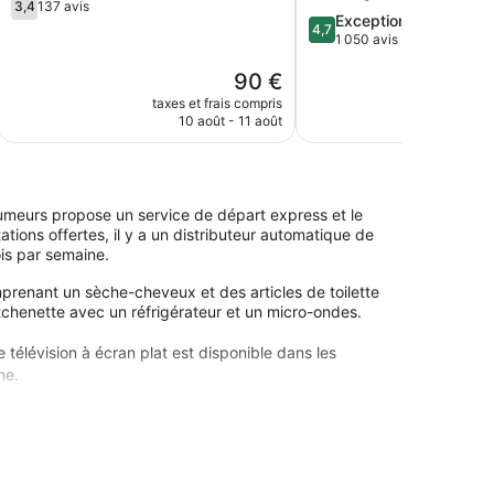
3.4
3,4
137 avis
4.7
Exceptionnel
sur
4,7
sur
1 050 avis
5,
5,
137 avis
Le
90 €
Exceptionnel,
nouveau
1 050 avis
taxes et frais compris
taxes e
prix
10 août - 11 août
17
est
de
90 €
-fumeurs propose un service de départ express et le
tions offertes, il y a un distributeur automatique de
ois par semaine.
enant un sèche-cheveux et des articles de toilette
tchenette avec un réfrigérateur et un micro-ondes.
e télévision à écran plat est disponible dans les
ne.
 vous ne serez qu'à quelques minutes de marche de
rez de prestations de choix comme l'accès Wi-Fi à