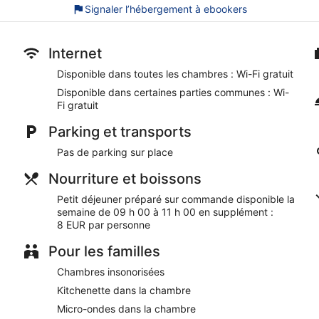
Signaler l’hébergement à ebookers
Petit déjeuner préparé sur commande servi en semaine en
Parmi les prestations offertes, on trouve un ascenseur et u
Internet
À moins de 15 minutes à pied de Halles de Turku et Aboa V
Disponible dans toutes les chambres : Wi-Fi gratuit
Omena Hotel Turku Humalistonkatu offre de nombreuses presta
boissons et d'en-cas, un service d'arrivée express et un servic
Disponible dans certaines parties communes : Wi-
gratuitement dans les espaces communs.
Fi gratuit
Cet hôtel 3 de Turku est non-fumeurs.
Parking et transports
Moyennant un supplément, les clients peuvent profiter d'un p
Pas de parking sur place
09 h 00 à 11 h 00.
Nourriture et boissons
Petit déjeuner préparé sur commande disponible la
semaine de 09 h 00 à 11 h 00 en supplément :
8 EUR par personne
Pour les familles
Chambres insonorisées
Kitchenette dans la chambre
Micro-ondes dans la chambre