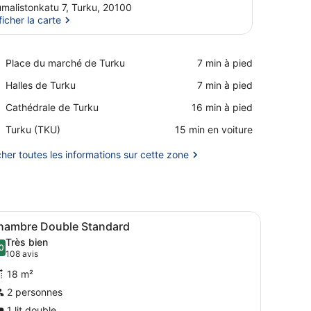
malistonkatu 7, Turku, 20100
ficher la carte
Afficher la carte
Place,
Place du marché de Turku
‪7 min à pied‬
Place
Place,
Halles de Turku
‪7 min à pied‬
du
Halles
marché
Place,
Cathédrale de Turku
‪16 min à pied‬
de
de
Cathédrale
Turku
Turku
Airport,
Turku (TKU)
‪15 min en voiture‬
de
Turku
Turku
(TKU)
cher toutes les informations sur cette zone
ne fenêtre avec des rideaux.
rembourrée de couleur grise, une armoire avec un miroir, un téléviseur f
fficher
Une chambre d’hôtel avec une tête de lit e
9
hambre Double Standard
outes
Très bien
es
0
8,0 sur 10
(108 avis)
108 avis
hotos
18 m²
our
2 personnes
e
1 lit double