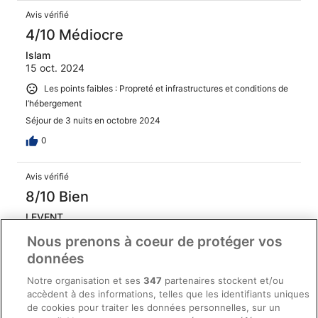
Avis vérifié
4/10 Médiocre
Islam
15 oct. 2024
Les points faibles : Propreté et infrastructures et conditions de
l’hébergement
Séjour de 3 nuits en octobre 2024
0
Avis vérifié
8/10 Bien
LEVENT
28 juil. 2024
Nous prenons à coeur de protéger vos
Séjour de 1 nuit en juillet 2024
données
0
Notre organisation et ses
347
partenaires stockent et/ou
accèdent à des informations, telles que les identifiants uniques
Avis vérifié
de cookies pour traiter les données personnelles, sur un