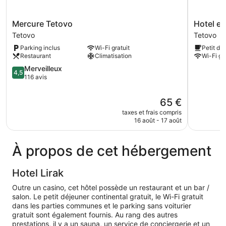
Mercure
Hotel
Mercure Tetovo
Hotel e
Tetovo
ema
Tetovo
Tetovo
Tetovo
Tetovo
Parking inclus
Wi-Fi gratuit
Petit dé
Restaurant
Climatisation
Wi-Fi gra
4.5
Merveilleux
4,5
sur
116 avis
5,
Merveilleux,
Le
65 €
116 avis
nouveau
taxes et frais compris
prix
16 août - 17 août
est
de
65 €
À propos de cet hébergement
Hotel Lirak
Outre un casino, cet hôtel possède un restaurant et un bar /
salon. Le petit déjeuner continental gratuit, le Wi-Fi gratuit
dans les parties communes et le parking sans voiturier
gratuit sont également fournis. Au rang des autres
prestations, il y a un sauna, un service de conciergerie et un