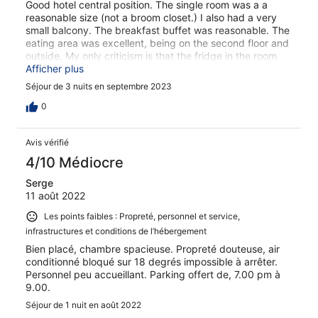
Good hotel central position. The single room was a a
reasonable size (not a broom closet.) I also had a very
small balcony. The breakfast buffet was reasonable. The
eating area was excellent, being on the second floor and
outside. My only criticism is that the fridge in the room
was on the same circuit as the air con etc. Consequently,
Afficher plus
when you left your room and removed your card key, the
Séjour de 3 nuits en septembre 2023
fridge turned off. Crazy!!!! Tip. Ask for two cards, so you
can leave one in the room. Do the "right thing" and turn
0
the air con and lights off manually.
Avis vérifié
4/10 Médiocre
Serge
11 août 2022
Les points faibles : Propreté, personnel et service,
infrastructures et conditions de l’hébergement
Bien placé, chambre spacieuse. Propreté douteuse, air
conditionné bloqué sur 18 degrés impossible à arrêter.
Personnel peu accueillant. Parking offert de, 7.00 pm à
9.00.
Séjour de 1 nuit en août 2022