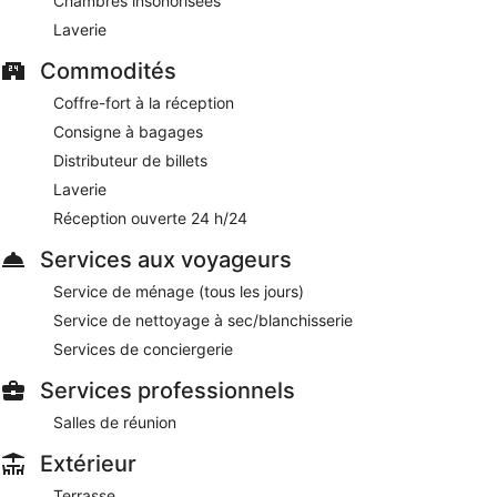
Chambres insonorisées
de places limité est disponible gratuitement.
Laverie
Les clients profiteront d'un petit déjeuner continental gratuit
Commodités
tous les jours de 07 h 30 à 10 h 30.
Coffre-fort à la réception
Hotel Lirak possède un restaurant sur place.
Consigne à bagages
Un service d'étage (horaires limités) est disponible.
Distributeur de billets
Laverie
Réception ouverte 24 h/24
Services aux voyageurs
Service de ménage (tous les jours)
Service de nettoyage à sec/blanchisserie
Services de conciergerie
Services professionnels
Salles de réunion
Extérieur
Terrasse