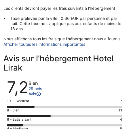
Les clients devront payer les frais suivants à l'hébergement :
Taxe prélevée par la ville : 0.66 EUR par personne et par
nuit. Cette taxe ne s'applique pas aux enfants de moins de
18 ans.
Nous affichons tous les frais que l'hébergement nous a fournis.
Afficher toutes les informations importantes
Avis sur l’hébergement Hotel
Lirak
Avis
7,2
Bien
29 avis
Avis
Note
10 – Excellent
7
des
Note
8 – Bien
11
voyageurs
des
de 10
Note
6 – Satisfaisant
4
voyageurs
(Excellent),
des
de 8
Note
4 – Médiocre
6