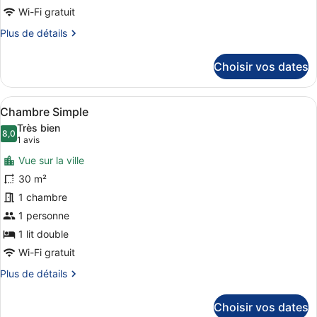
Chambre
Wi-Fi gratuit
Double
Plus
Plus de détails
de
détails
Choisir vos dates
sur
le
type
Afficher
Chambre Simple | Minibar, coffres
5
de
Chambre Simple
toutes
chambre
Très bien
Chambre
les
8,0
8,0 sur 10
(1 avis)
1 avis
Double
photos
Vue sur la ville
pour
30 m²
ce
1 chambre
type
de
1 personne
chambre :
1 lit double
Chambre
Wi-Fi gratuit
Simple
Plus
Plus de détails
de
détails
Choisir vos dates
sur