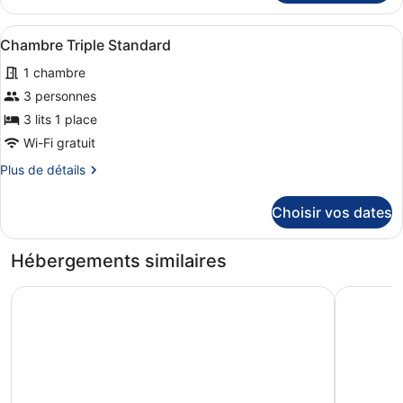
le
type
Afficher
Une pièce comprenant un lit, un ca
1
de
Chambre Triple Standard
toutes
chambre
1 chambre
Chambre
les
Simple
photos
3 personnes
pour
3 lits 1 place
ce
Wi-Fi gratuit
type
Plus
Plus de détails
de
de
chambre :
détails
Choisir vos dates
sur
Chambre
le
Triple
type
Hébergements similaires
Standard
de
chambre
Mercure Tetovo
Hotel em
Chambre
Triple
Standard