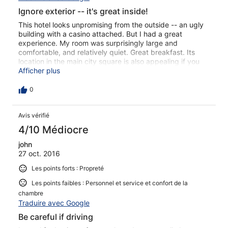
Ignore exterior -- it's great inside!
This hotel looks unpromising from the outside -- an ugly
building with a casino attached. But I had a great
experience. My room was surprisingly large and
comfortable, and relatively quiet. Great breakfast. Its
location in the main city square is also appealing if you
want or need to be in the most populated and busy areas
Afficher plus
of Tetovo. A short walk to the mountains and some nice
views, etc. In general, the Lirak is not only good value
0
but a satisfying one as well.
Avis vérifié
4/10 Médiocre
john
27 oct. 2016
Les points forts : Propreté
Les points faibles : Personnel et service et confort de la
chambre
Traduire avec Google
Be careful if driving