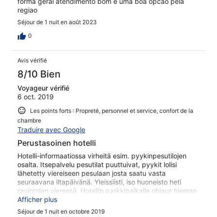
forma geral atendimento bom e uma boa opcao pela
regiao
Séjour de 1 nuit en août 2023
0
Avis vérifié
8/10 Bien
Voyageur vérifié
6 oct. 2019
Les points forts : Propreté, personnel et service, confort de la
chambre
Traduire avec Google
Perustasoinen hotelli
Hotelli-informaatiossa virheitä esim. pyykinpesutilojen
osalta. Itsepalvelu pesutilat puuttuivat, pyykit lolisi
lähetetty viereiseen pesulaan josta saatu vasta
seuraavana iltapäivänä. Yleissiisti, iso huoneisto heti
ravintolan vieressä. Hotellin parkkipaikalle ohjaus hieman
haasteellista. Ystävällinen henkilökunta.
Afficher plus
Séjour de 1 nuit en octobre 2019