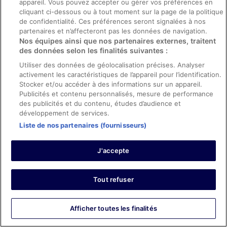
2/10 Horrible
appareil. Vous pouvez accepter ou gérer vos préférences en
cliquant ci-dessous ou à tout moment sur la page de la politique
Fattoum
de confidentialité. Ces préférences seront signalées à nos
15 août 2023
partenaires et n’affecteront pas les données de navigation.
Séjour de 1 nuit en août 2023
Nos équipes ainsi que nos partenaires externes, traitent
des données selon les finalités suivantes :
0
Utiliser des données de géolocalisation précises. Analyser
activement les caractéristiques de l’appareil pour l’identification.
Avis vérifié
Stocker et/ou accéder à des informations sur un appareil.
8/10 Bien
Publicités et contenu personnalisés, mesure de performance
des publicités et du contenu, études d’audience et
Charles
développement de services.
6 août 2022
Liste de nos partenaires (fournisseurs)
Séjour de 4 nuits en juillet 2022
0
J'accepte
Afficher tous les avis
Tout refuser
Afficher toutes les finalités
Société