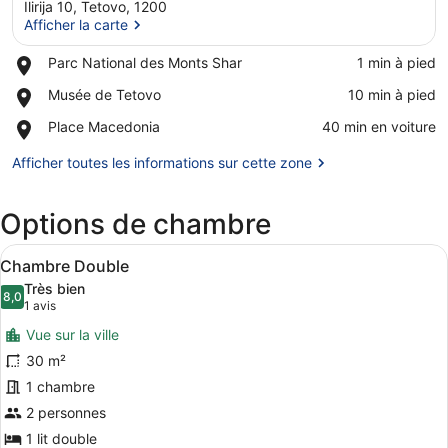
Ilirija 10, Tetovo, 1200
Afficher la carte
Place,
Parc National des Monts Shar
‪1 min à pied‬
Parc
Afficher la carte
Place,
Musée de Tetovo
‪10 min à pied‬
National
Musée
des
Place,
Place Macedonia
‪40 min en voiture‬
de
Monts
Place
Tetovo
Shar
Macedonia
Afficher toutes les informations sur cette zone
Options de chambre
Afficher
Une chambre à coucher avec un lit e
7
Chambre Double
toutes
Très bien
les
8,0
8,0 sur 10
(1 avis)
1 avis
photos
Vue sur la ville
pour
30 m²
ce
1 chambre
type
de
2 personnes
chambre :
1 lit double