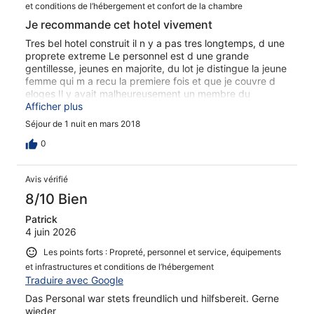
et conditions de l’hébergement et confort de la chambre
Je recommande cet hotel vivement
Tres bel hotel construit il n y a pas tres longtemps, d une
proprete extreme Le personnel est d une grande
gentillesse, jeunes en majorite, du lot je distingue la jeune
femme qui m a recu la premiere fois et que je couvre d
eloges Il y avait malheureusement un membre du
personnel, en voie de devenir gerant, qui a ete tres impoli
Afficher plus
avec moi au petit-dejeuner La chambre etait tres grande
Séjour de 1 nuit en mars 2018
avec un coin salon, et dotee d une tres belle salle de bain
Le petit-dejeuner etait exquis, et l emplacement de l
0
hotel agreable, car on apercoit les montagnes de la
region qui sont d une grande majeste J insiste sur la
Avis vérifié
gentillesse de personnel, avec la seule exception dont j ai
parle plus haut
8/10 Bien
Patrick
4 juin 2026
Les points forts : Propreté, personnel et service, équipements
et infrastructures et conditions de l’hébergement
Traduire avec Google
Das Personal war stets freundlich und hilfsbereit. Gerne
wieder