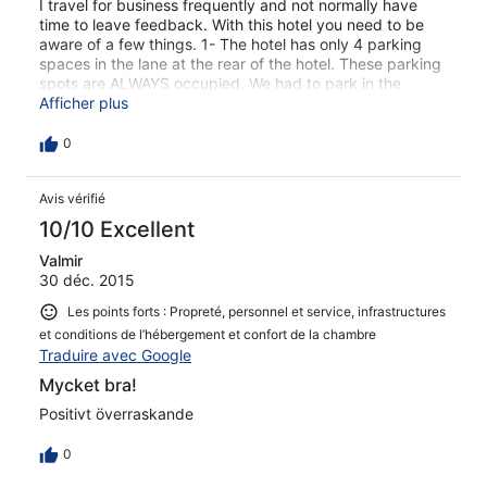
I travel for business frequently and not normally have
time to leave feedback. With this hotel you need to be
aware of a few things. 1- The hotel has only 4 parking
spaces in the lane at the rear of the hotel. These parking
spots are ALWAYS occupied. We had to park in the
public parking area behind the hotel that cost EUR 10.00
Afficher plus
per day. Well that's what we were charged. Hotel
advertised parking available which is not true given that
0
no parking was available in the 3 days I was there. 2-
Noisy at night. There is a casino literally next door with
Avis vérifié
noise that kept me awake till early morning.
10/10 Excellent
Valmir
30 déc. 2015
Les points forts : Propreté, personnel et service, infrastructures
et conditions de l’hébergement et confort de la chambre
Traduire avec Google
Mycket bra!
Positivt överraskande
0