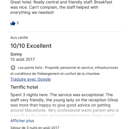
Great hotel. Really central and friendly staff. Breakfast
was nice. Can't complain, the staff helped with
everything we needed!
0
Avis vérifié
10/10 Excellent
Sonny
10 août 2017
Les points forts : Propreté, personnel et service, infrastructures
et conditions de l’hébergement et confort de la chambre
Traduire avec Google
Terrific hotel
Spent 3 nights here. The service was exceptional. The
staff very friendly, the young lady on the reception (Vina)
was more than happy to give good advice on getting
around Macedonia. Very professional warm person who is
a credit to the hotel. As tourists this makes things much
easier. The hotel had live music, the food was excellent
Afficher plus
and really really cheap. Would recommend this place who
Séjour de 3 nuits en août 2017