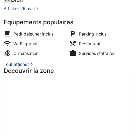
7,2 sur 10
voyageurs
Afficher 29 avis
Équipements populaires
Bar lounge
Petit déjeuner inclus
Parking inclus
Wi-Fi gratuit
Restaurant
Climatisation
Services d’affaires
Tout afficher
Découvrir la zone