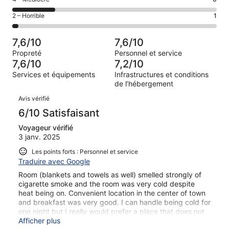
d’après 7 avis
voyageurs
(Bien),
des
sur 29.
de 6
Note
2 – Horrible
1
d’après 11 avis
voyageurs
(Satisfaisant),
des
sur 29.
de 4
d’après 4 avis
voyageurs
(Médiocre),
7,6/10
7,6/10
sur 29.
de 2
d’après 6 avis
Propreté
Personnel et service
(Horrible),
sur 29.
7,6/10
7,2/10
d’après 1 avis
Services et équipements
Infrastructures et conditions
sur 29.
de l’hébergement
Avis
Avis vérifié
6/10 Satisfaisant
Voyageur vérifié
3 janv. 2025
Les points forts : Personnel et service
Traduire avec Google
Room (blankets and towels as well) smelled strongly of
cigarette smoke and the room was very cold despite
heat being on. Convenient location in the center of town
and breakfast was very good. I can handle being cold for
one night but I really would prefer a place that does not
smell like cigarettes.
Afficher plus