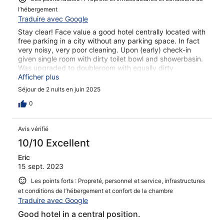
l’hébergement
Traduire avec Google
Stay clear! Face value a good hotel centrally located with
free parking in a city without any parking space. In fact
very noisy, very poor cleaning. Upon (early) check-in
given single room with dirty toilet bowl and showerbasin.
Was upgraded to doubleroom with equally dirty
bathroom and a completely loose faucet and a towel
Afficher plus
shelf that fell down on me.
Séjour de 2 nuits en juin 2025
0
Avis vérifié
10/10 Excellent
Eric
15 sept. 2023
Les points forts : Propreté, personnel et service, infrastructures
et conditions de l’hébergement et confort de la chambre
Traduire avec Google
Good hotel in a central position.