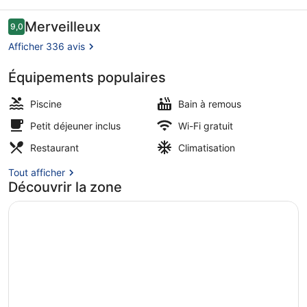
Avis
Merveilleux
9,0
9,0 sur 10
voyageurs
Afficher 336 avis
Équipements populaires
Chambre Classique, balcon | Literie
Piscine
Bain à remous
Petit déjeuner inclus
Wi-Fi gratuit
Restaurant
Climatisation
Tout afficher
Découvrir la zone