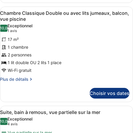
le
(1st
type
Afficher
Literie hypoallergénique, couette e
7
de
floor,
Chambre Classique Double ou avec lits jumeaux, balcon,
toutes
chambre
vue piscine
no
Chambre
les
elevator)
Exceptionnel
Économique,
10,0
photos
10,0 sur 10
(1 avis)
1 avis
dans
pour
les
17 m²
ce
dépendances
1 chambre
(1st
type
floor,
2 personnes
de
no
1 lit double OU 2 lits 1 place
chambre :
elevator)
Chambre
Wi-Fi gratuit
Classique
Plus
Plus de détails
Double
de
détails
ou
Choisir vos dates
sur
avec
le
lits
type
Afficher
Une chambre moderne avec un grand
19
de
jumeaux,
Suite, bain à remous, vue partielle sur la mer
toutes
chambre
balcon,
Exceptionnel
Chambre
les
10,0
10,0 sur 10
(4 avis)
4 avis
vue
Classique
photos
piscine
Double
Vue partielle sur la mer