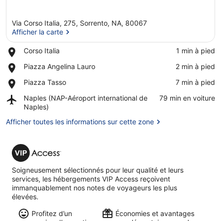
Via Corso Italia, 275, Sorrento, NA, 80067
Afficher la carte
Place,
Corso Italia
‪1 min à pied‬
Corso
Afficher la carte
Place,
Piazza Angelina Lauro
‪2 min à pied‬
Italia
Piazza
Place,
Piazza Tasso
‪7 min à pied‬
Angelina
Piazza
Lauro
Airport,
Naples (NAP-Aéroport international de
‪79 min en voiture‬
Tasso
Naples
Naples)
(NAP-
Afficher toutes les informations sur cette zone
Aéroport
international
de
VIP
Naples)
Access
Soigneusement sélectionnés pour leur qualité et leurs
services, les hébergements VIP Access reçoivent
immanquablement nos notes de voyageurs les plus
élevées.
Profitez d’un
Économies et avantages