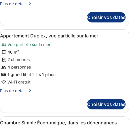
Plus
Plus de détails
chambre :
de
Chambre
détails
Choisir vos dates
Supérieure
sur
le
Double
type
ou
Afficher
Une chambre d’hôtel moderne dotée d
9
de
Appartement Duplex, vue partielle sur la mer
avec
toutes
chambre
Vue partielle sur la mer
lits
Chambre
les
Supérieure
jumeaux
photos
40 m²
Double
pour
2 chambres
ou
ce
avec
4 personnes
lits
type
1 grand lit et 2 lits 1 place
jumeaux
de
Wi-Fi gratuit
chambre :
Plus
Plus de détails
Appartement
de
Duplex,
détails
Choisir vos dates
vue
sur
partielle
le
type
sur
Afficher
Une chambre d’hôtel avec un lit, u
4
de
Chambre Simple Économique, dans les dépendances
la
toutes
chambre