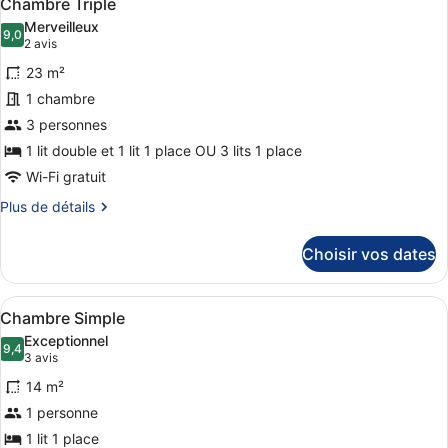
8
Chambre Triple
toutes
chambre
Merveilleux
Chambre
les
9,0
9,0 sur 10
(2 avis)
2 avis
Classique,
photos
balcon
23 m²
pour
1 chambre
ce
3 personnes
type
de
1 lit double et 1 lit 1 place OU 3 lits 1 place
chambre :
Wi-Fi gratuit
Chambre
Plus
Plus de détails
Triple
de
détails
Choisir vos dates
sur
le
type
Afficher
Une chambre d’hôtel avec un lit, d
5
de
Chambre Simple
toutes
chambre
Exceptionnel
Chambre
les
9,4
9,4 sur 10
(3 avis)
3 avis
Triple
photos
14 m²
pour
1 personne
ce
1 lit 1 place
type