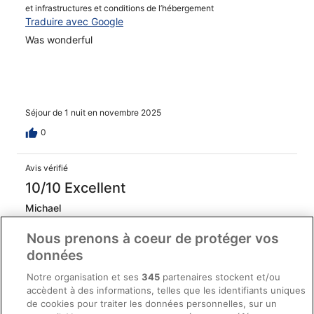
et infrastructures et conditions de l’hébergement
Traduire avec Google
Was wonderful
Séjour de 1 nuit en novembre 2025
0
Avis vérifié
10/10 Excellent
Michael
1 sept. 2025
Nous prenons à coeur de protéger vos
Les points forts : Propreté, personnel et service, équipements
données
et infrastructures et conditions de l’hébergement
Traduire avec Google
Notre organisation et ses
345
partenaires stockent et/ou
Great hotel. Great location. Would consider staying again.
accèdent à des informations, telles que les identifiants uniques
de cookies pour traiter les données personnelles, sur un
Séjour de 1 nuit en août 2025