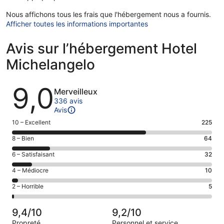
Nous affichons tous les frais que l'hébergement nous a fournis.
Afficher toutes les informations importantes
Avis sur l’hébergement Hotel
Michelangelo
Avis
9,0
Merveilleux
336 avis
Avis
Note
10 – Excellent
225
des
Note
8 – Bien
64
voyageurs
des
de 10
Note
6 – Satisfaisant
32
voyageurs
(Excellent),
des
de 8
Note
4 – Médiocre
10
d’après 225 avis
voyageurs
(Bien),
des
sur 336.
de 6
Note
2 – Horrible
5
d’après 64 avis
voyageurs
(Satisfaisant),
des
sur 336.
de 4
d’après 32 avis
voyageurs
(Médiocre),
9,4/10
9,2/10
sur 336.
de 2
d’après 10 avis
Propreté
Personnel et service