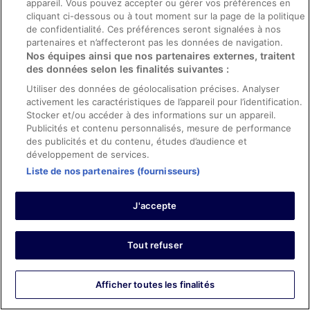
appareil. Vous pouvez accepter ou gérer vos préférences en
0
cliquant ci-dessous ou à tout moment sur la page de la politique
de confidentialité. Ces préférences seront signalées à nos
partenaires et n’affecteront pas les données de navigation.
Avis vérifié
Nos équipes ainsi que nos partenaires externes, traitent
10/10 Excellent
des données selon les finalités suivantes :
Michelle
Utiliser des données de géolocalisation précises. Analyser
9 avr. 2025
activement les caractéristiques de l’appareil pour l’identification.
Stocker et/ou accéder à des informations sur un appareil.
Les points forts : Propreté, personnel et service, équipements
Publicités et contenu personnalisés, mesure de performance
et infrastructures et conditions de l’hébergement
des publicités et du contenu, études d’audience et
Traduire avec Google
développement de services.
Lovely hotel, great location to train station
Liste de nos partenaires (fournisseurs)
Séjour de 2 nuits en avril 2025
0
J'accepte
Avis vérifié
Tout refuser
10/10 Excellent
Sinisa
Afficher toutes les finalités
23 juil. 2025
Les points forts : Propreté, personnel et service, équipements