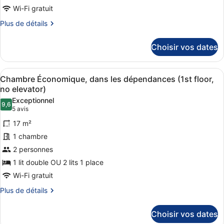
de
Wi-Fi gratuit
chambre :
Plus
Plus de détails
Chambre
de
détails
Simple
Choisir vos dates
sur
le
type
Afficher
Une chambre d’hôtel équipée d’un lit
4
de
Chambre Économique, dans les dépendances (1st floor,
toutes
chambre
no elevator)
Chambre
les
Exceptionnel
Simple
9,6
photos
9,6 sur 10
(5 avis)
5 avis
pour
17 m²
ce
1 chambre
type
2 personnes
de
1 lit double OU 2 lits 1 place
chambre :
Chambre
Wi-Fi gratuit
Économique,
Plus
Plus de détails
dans
de
détails
les
Choisir vos dates
sur
dépendances