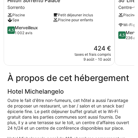
Hilton Sorrento Palace
So' Life
Sorrento
Lifestyle
Sorrento
Centre-vi
Palace
Hotel
Piscine
Petit déjeuner inclus
Piscine
Sorrento
Sorrento
Spa
Piscine pour enfants
Centre-
Wi-Fi gra
4.5
ville
Merveilleux
4,5
4.5
Merve
sur
de
1 002 avis
4,5
sur
236 av
5,
Sorrente
5,
Merveilleux,
Le
424 €
Merveilleu
1 002 avis
nouveau
236 avis
taxes et frais compris
prix
9 août - 10 août
est
de
424 €
À propos de cet hébergement
Hotel Michelangelo
Outre le fait d'être non-fumeurs, cet hôtel a aussi l'avantage
de proposer un restaurant, un bar / salon et un snack bar/
épicerie fine. Le petit déjeuner buffet gratuit et le Wi-Fi
gratuit dans les parties communes sont aussi fournis. De
plus, il y a une terrasse sur le toit, un centre d'affaires ouvert
24 h/24 et un centre de conférence disponibles sur place.