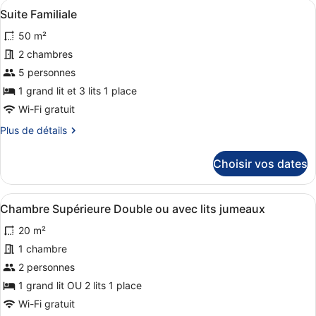
Afficher
Une chambre d’hôtel moderne équipée
9
de
Suite Familiale
toutes
chambre
50 m²
Chambre
les
Deluxe
photos
2 chambres
pour
5 personnes
ce
1 grand lit et 3 lits 1 place
type
Wi-Fi gratuit
de
Plus
Plus de détails
chambre :
de
Suite
détails
Choisir vos dates
Familiale
sur
le
type
Afficher
Une chambre d’hôtel avec un lit, un
11
de
Chambre Supérieure Double ou avec lits jumeaux
toutes
chambre
20 m²
Suite
les
Familiale
photos
1 chambre
pour
2 personnes
ce
1 grand lit OU 2 lits 1 place
type
Wi-Fi gratuit
de