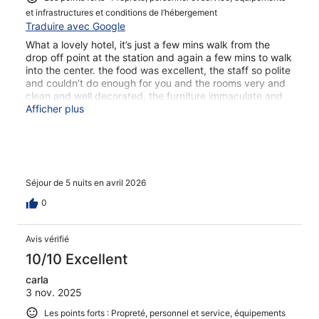
et infrastructures et conditions de l’hébergement
Traduire avec Google
What a lovely hotel, it’s just a few mins walk from the
drop off point at the station and again a few mins to walk
into the center. the food was excellent, the staff so polite
and couldn’t do enough for you and the rooms very and
clean and well decorated, the furniture immaculate and
beds comfortable. We couldn’t have wished for better
Afficher plus
and would definitely come back ⭐️⭐️⭐️⭐️⭐️
Séjour de 5 nuits en avril 2026
0
Avis vérifié
10/10 Excellent
carla
3 nov. 2025
Les points forts : Propreté, personnel et service, équipements