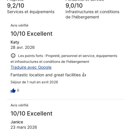
(Horrible),
sur 336.
9,2/10
9,0/10
d’après 5 avis
Services et équipements
Infrastructures et conditions
sur 336.
de l’hébergement
Avis
Avis vérifié
10/10 Excellent
Katy
28 avr. 2026
Les points forts : Propreté, personnel et service, équipements
et infrastructures et conditions de l’hébergement
Traduire avec Google
Fantastic location and great facilities 👍
Séjour de 1 nuit en avril 2026
0
Avis vérifié
10/10 Excellent
Janice
23 mars 2026