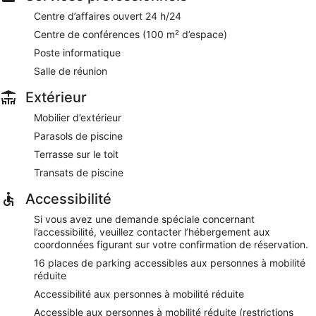
MiHo
- Ce bar à cocktails donne sur l'océan. Possibilité de
prendre vos repas en plein air (si le temps le permet).
Centre d’affaires ouvert 24 h/24
L'hébergement propose une formule happy hour.Ouvert tous
Centre de conférences (100 m² d’espace)
les jours.
Poste informatique
Un service d'étage (horaires limités) est disponible.
Salle de réunion
Extérieur
Mobilier d’extérieur
Parasols de piscine
Terrasse sur le toit
Transats de piscine
Accessibilité
Si vous avez une demande spéciale concernant
l’accessibilité, veuillez contacter l’hébergement aux
coordonnées figurant sur votre confirmation de réservation.
16 places de parking accessibles aux personnes à mobilité
réduite
Accessibilité aux personnes à mobilité réduite
Accessible aux personnes à mobilité réduite (restrictions