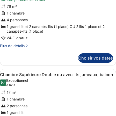
pour
ou
76 m²
ce
avec
1 chambre
lits
type
jumeaux,
de
4 personnes
balcon,
chambre :
1 grand lit et 2 canapés-lits (1 place) OU 2 lits 1 place et 2
vue
canapés-lits (1 place)
Suite,
piscine
bain
Wi-Fi gratuit
à
Plus
Plus de détails
remous,
de
détails
vue
Choisir vos dates
sur
partielle
le
sur
type
Afficher
Une chambre d’hôtel avec un grand l
9
la
de
Chambre Supérieure Double ou avec lits jumeaux, balcon
toutes
chambre
mer
Exceptionnel
Suite,
les
9,4
9,4 sur 10
(3 avis)
3 avis
bain
photos
à
17 m²
pour
remous,
1 chambre
ce
vue
2 personnes
partielle
type
sur
de
1 grand lit
la