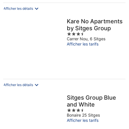
Afficher les détails
Kare No Apartments
by Sitges Group
3.5
Carrer Nou, 6 Sitges
out
Afficher les tarifs
of
5
Afficher les détails
Sitges Group Blue
and White
3.5
Bonaire 25 Sitges
out
Afficher les tarifs
of
5