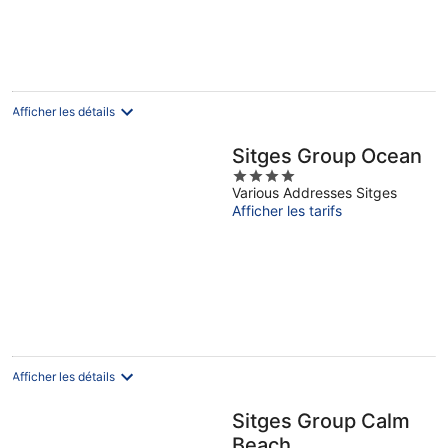
Afficher les détails
Sitges Group Ocean
4
Various Addresses Sitges
out
Afficher les tarifs
of
5
Afficher les détails
Sitges Group Calm
Beach