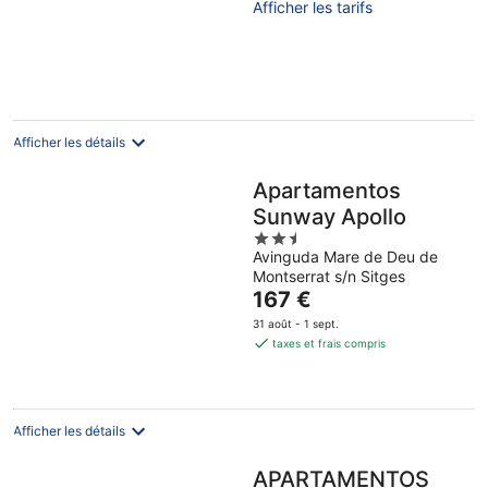
Afficher les tarifs
5
Afficher les détails
Apartamentos
Sunway Apollo
2.5
Avinguda Mare de Deu de
out
Montserrat s/n Sitges
of
Le
167 €
5
prix
31 août - 1 sept.
est
taxes et frais compris
de
167 €
par
nuit
Afficher les détails
APARTAMENTOS