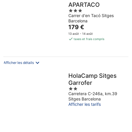
APARTACO
3
Carrer d'en Tacó Sitges
out
Barcelona
of
Le
179 €
5
prix
13 août - 14 août
est
taxes et frais compris
de
179 €
par
nuit
Afficher les détails
HolaCamp Sitges
Garrofer
2
Carretera C-246a, km.39
out
Sitges Barcelona
of
Afficher les tarifs
5