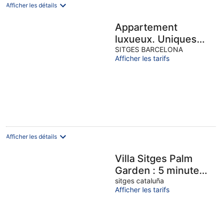
Afficher les détails
Appartement
luxueux. Uniques
vues sur mer,3
SITGES BARCELONA
Afficher les tarifs
terraces. Wifi
Afficher les détails
Villa Sitges Palm
Garden : 5 minutes
à pied de la plage.
sitges cataluña
Afficher les tarifs
Incroyable
jardin/exté.