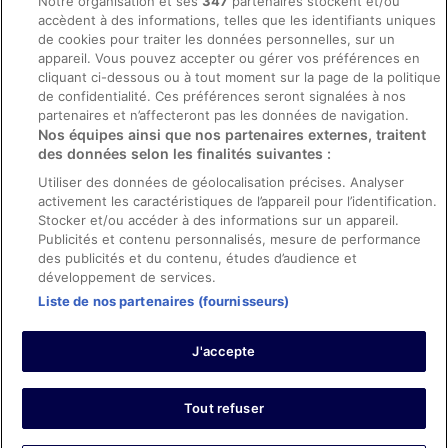
Notre organisation et ses
347
partenaires stockent et/ou
accèdent à des informations, telles que les identifiants uniques
Directives de contenu et signalement de contenus
de cookies pour traiter les données personnelles, sur un
appareil. Vous pouvez accepter ou gérer vos préférences en
Aide
cliquant ci-dessous ou à tout moment sur la page de la politique
de confidentialité. Ces préférences seront signalées à nos
Soutien
partenaires et n’affecteront pas les données de navigation.
Nos équipes ainsi que nos partenaires externes, traitent
Annuler votre réservation d’hôtel ou de propriété de vacances
des données selon les finalités suivantes :
Annuler votre vol
Utiliser des données de géolocalisation précises. Analyser
Échéances de remboursement
activement les caractéristiques de l’appareil pour l’identification.
Stocker et/ou accéder à des informations sur un appareil.
Utiliser un coupon ebookers
Publicités et contenu personnalisés, mesure de performance
des publicités et du contenu, études d’audience et
développement de services.
Liste de nos partenaires (fournisseurs)
Parmi les moyens de paiement acceptés sur ebookers.fr figurent :
American Express, Diner’s Club International, Mastercard, Visa, Visa
J'accepte
Electron, CartaSi, Carte Bleue, PayPal et Eurocard.
© 2026 Expedia, Inc., une entreprise d’Expedia Group. Tous droits
réservés. ebookers et le logo ebookers sont des marques
commerciales ou des marques déposées d’Expedia, Inc.
Tout refuser