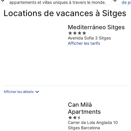
appartements et villas uniques à travers le monde.
de p
Locations de vacances à Sitges
Mediterráneo Sitges
4
Avenida Sofia 3 Sitges
out
Afficher les tarifs
of
5
Afficher les détails
Can Milà
Apartments
2.5
Carrer de Lola Anglada 10
out
Sitges Barcelona
of