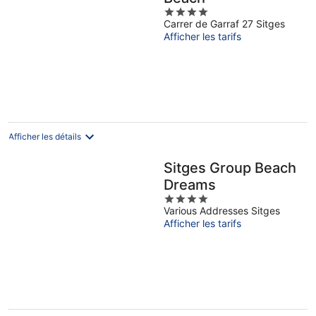
4
Carrer de Garraf 27 Sitges
out
Afficher les tarifs
of
5
Afficher les détails
Sitges Group Beach
Dreams
4
Various Addresses Sitges
out
Afficher les tarifs
of
5