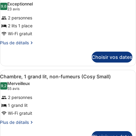
toutes
chambre
Exceptionnel
Suite
les
9,6
9,6 sur 10
(23 avis)
23 avis
Junior
photos
2 personnes
pour
2 lits 1 place
ce
Wi-Fi gratuit
type
de
Plus
Plus de détails
de
chambre :
détails
Chambre
Choisir vos dates
sur
Affaires
le
(Class)
type
Afficher
Une chambre d’hôtel avec un lit, u
5
de
Chambre, 1 grand lit, non-fumeurs (Cosy Small)
toutes
chambre
Merveilleux
Chambre
les
9,2
9,2 sur 10
(55 avis)
55 avis
Affaires
photos
(Class)
2 personnes
pour
1 grand lit
ce
Wi-Fi gratuit
type
de
Plus
Plus de détails
de
chambre :
détails
Chambre,