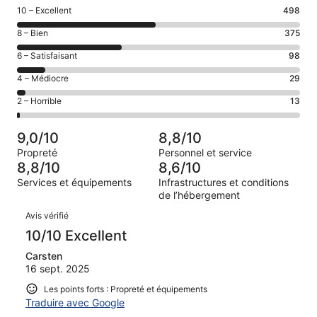
Note
10 – Excellent
498
des
Note
8 – Bien
375
voyageurs
des
de 10
Note
6 – Satisfaisant
98
voyageurs
(Excellent),
des
de 8
Note
4 – Médiocre
29
d’après 498 avis
voyageurs
(Bien),
des
sur 1013.
de 6
Note
2 – Horrible
13
d’après 375 avis
voyageurs
(Satisfaisant),
des
sur 1013.
de 4
d’après 98 avis
voyageurs
(Médiocre),
9,0/10
8,8/10
sur 1013.
de 2
d’après 29 avis
Propreté
Personnel et service
(Horrible),
sur 1013.
8,8/10
8,6/10
d’après 13 avis
Services et équipements
Infrastructures et conditions
sur 1013.
de l’hébergement
Avis
Avis vérifié
10/10 Excellent
Carsten
16 sept. 2025
Les points forts : Propreté et équipements
Traduire avec Google