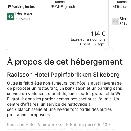
admis
admis
Parking inclus
Wi-Fi gratuit
Restaur
4.2
Très bien
4,2
3.8
Bien
sur
1 016 avis
3,8
sur
821 av
5,
5,
Très
Le
114 €
Bien,
bien,
nouveau
821 avis
taxes et frais compris
1 016 avis
prix
6 sept. - 7 sept.
est
de
114 €
À propos de cet hébergement
Radisson Hotel Papirfabrikken Silkeborg
Outre le fait d'être non-fumeurs, cet hôtel a aussi l'avantage
de proposer un restaurant, un bar / salon et un parking sans
service de voiturier. Le petit déjeuner buffet gratuit et le Wi-
Fi gratuit dans les parties communes sont aussi fournis. Un
centre d'affaires, un service de nettoyage à
sec / blanchisserie et une laverie font partie des autres
prestations proposées.
Radisson Hotel Papirfabrikken Silkeborg possède 100
chambres comprenant un coffre-fort et un sèche-cheveux.