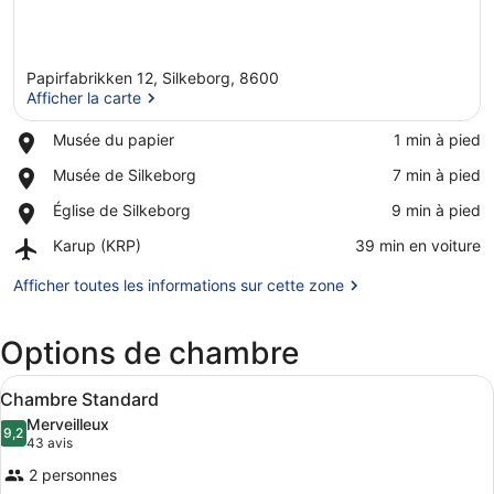
Papirfabrikken 12, Silkeborg, 8600
Afficher la carte
Place,
Musée du papier
‪1 min à pied‬
Musée
Afficher la carte
Place,
Musée de Silkeborg
‪7 min à pied‬
du
Musée
papier
Place,
Église de Silkeborg
‪9 min à pied‬
de
Église
Silkeborg
Airport,
Karup (KRP)
‪39 min en voiture‬
de
Karup
Silkeborg
(KRP)
Afficher toutes les informations sur cette zone
Options de chambre
Afficher
Une chambre d’hôtel avec un lit, d
5
Chambre Standard
toutes
Merveilleux
les
9,2
9,2 sur 10
(43 avis)
43 avis
photos
2 personnes
pour