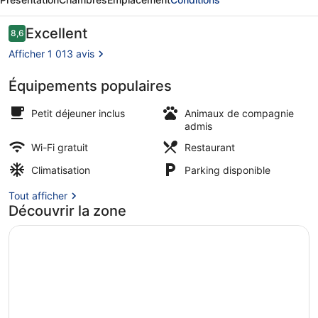
Papirfabrikken
Silkeborg
Avis
Excellent
8,6
8,6 sur 10
voyageurs
Afficher 1 013 avis
Équipements populaires
Lac
Petit déjeuner inclus
Animaux de compagnie
admis
Wi-Fi gratuit
Restaurant
Climatisation
Parking disponible
Tout afficher
Découvrir la zone