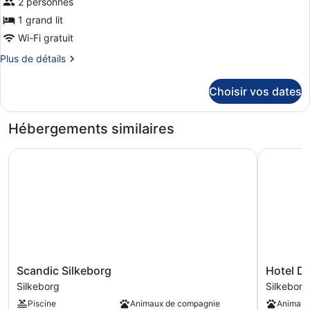
2 personnes
1 grand lit
Wi-Fi gratuit
Plus
Plus de détails
de
détails
Choisir vos dates
sur
le
type
Hébergements similaires
de
chambre
Scandic Silkeborg
Hotel Dan
Room,
1
Queen
Bed,
Non
Smoking
(Cosy
Small)
Scandic
Hotel
Scandic Silkeborg
Hotel D
Silkeborg
Dania
Silkeborg
Silkeborg
Silkeborg
Silkeborg
Piscine
Animaux de compagnie
Animaux