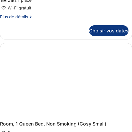
2 lits 1 place
type
de
Wi-Fi gratuit
chambre :
Plus
Plus de détails
Suite,
de
détails
vue
Choisir vos dates
sur
fleuve,
le
dans
type
de
la
chambre
tour
Suite,
(Two
vue
Floors)
fleuve,
dans
la
tour
(Two
Floors)
Room, 1 Queen Bed, Non Smoking (Cosy Small)