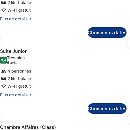
2 lits 1 place
ce
Wi-Fi gratuit
type
de
Plus
Plus de détails
de
chambre :
détails
Chambre
Choisir vos dates
sur
Standard
le
type
Afficher
Une chambre d’hôtel avec un canapé
7
de
Suite Junior
toutes
chambre
Très bien
Chambre
les
8,4
8,4 sur 10
(6 avis)
6 avis
Standard
photos
4 personnes
pour
2 lits 1 place
ce
Wi-Fi gratuit
type
de
Plus
Plus de détails
de
chambre :
détails
Suite
Choisir vos dates
sur
Junior
le
type
Afficher
Une chambre d’hôtel avec un lit do
4
de
Chambre Affaires (Class)