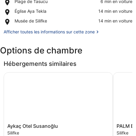
Place,
Plage de Tasucu
‪6 min en voiture‬
Plage
Afficher la carte
Place,
Église Aya Tekla
‪14 min en voiture‬
de
Église
Tasucu
Place,
Musée de Silifke
‪14 min en voiture‬
Aya
Musée
Tekla
de
Afficher toutes les informations sur cette zone
Silifke
Options de chambre
Hébergements similaires
Aykaç Otel Susanoğlu
PALM BE
Aykaç
PALM
Aykaç Otel Susanoğlu
PALM B
Otel
BEACH
Silifke
Silifke