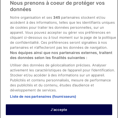
Nous prenons à coeur de protéger vos
Conditions générales du programme BONUS+ d’ebookers
données
Mentions légales / Nous contacter
Notre organisation et ses
345
partenaires stockent et/ou
accèdent à des informations, telles que les identifiants uniques
Directives de contenu et signalement de contenus
de cookies pour traiter les données personnelles, sur un
appareil. Vous pouvez accepter ou gérer vos préférences en
Aide
cliquant ci-dessous ou à tout moment sur la page de la politique
de confidentialité. Ces préférences seront signalées à nos
Soutien
partenaires et n’affecteront pas les données de navigation.
Nos équipes ainsi que nos partenaires externes, traitent
Annuler votre réservation d’hôtel ou de propriété de vacances
des données selon les finalités suivantes :
Annuler votre vol
Utiliser des données de géolocalisation précises. Analyser
activement les caractéristiques de l’appareil pour l’identification.
Échéances de remboursement
Stocker et/ou accéder à des informations sur un appareil.
Utiliser un coupon ebookers
Publicités et contenu personnalisés, mesure de performance
des publicités et du contenu, études d’audience et
développement de services.
Liste de nos partenaires (fournisseurs)
Parmi les moyens de paiement acceptés sur ebookers.fr figurent :
American Express, Diner’s Club International, Mastercard, Visa, Visa
J'accepte
Electron, CartaSi, Carte Bleue, PayPal et Eurocard.
© 2026 Expedia, Inc., une entreprise d’Expedia Group. Tous droits