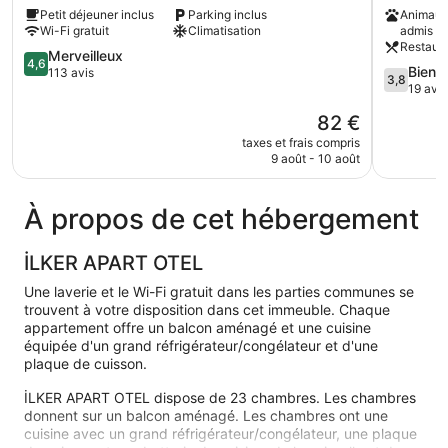
Susanoğlu
HOTEL
Petit déjeuner inclus
Parking inclus
Animaux
Silifke
Silifke
Wi-Fi gratuit
Climatisation
admis
Restaur
4.6
Merveilleux
4,6
3.8
Bien
sur
113 avis
3,8
sur
19 avis
5,
5,
Merveilleux,
Le
82 €
Bien,
113 avis
nouveau
19 avis
taxes et frais compris
prix
9 août - 10 août
est
de
82 €
À propos de cet hébergement
İLKER APART OTEL
Une laverie et le Wi-Fi gratuit dans les parties communes se
trouvent à votre disposition dans cet immeuble. Chaque
appartement offre un balcon aménagé et une cuisine
équipée d'un grand réfrigérateur/congélateur et d'une
plaque de cuisson.
İLKER APART OTEL dispose de 23 chambres. Les chambres
donnent sur un balcon aménagé. Les chambres ont une
cuisine avec un grand réfrigérateur/congélateur, une plaque