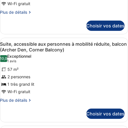
à
de
Wi-Fi gratuit
mobilité
chambre :
réduite
Plus
Plus de détails
Chambre,
de
détails
balcon
Choisir vos dates
sur
(Archer
le
Den)
type
Afficher
Un salon moderne comprenant un ca
11
de
Suite, accessible aux personnes à mobilité réduite, balcon
toutes
chambre
(Archer Den, Corner Balcony)
Chambre,
les
Exceptionnel
balcon
10,0
photos
10,0 sur 10
(1 avis)
1 avis
(Archer
pour
Den)
57 m²
ce
2 personnes
type
1 très grand lit
de
Wi-Fi gratuit
chambre :
Suite,
Plus
Plus de détails
de
accessible
détails
aux
Choisir vos dates
sur
personnes
le
à
type
Une chambre d’hôtel comprenant un 