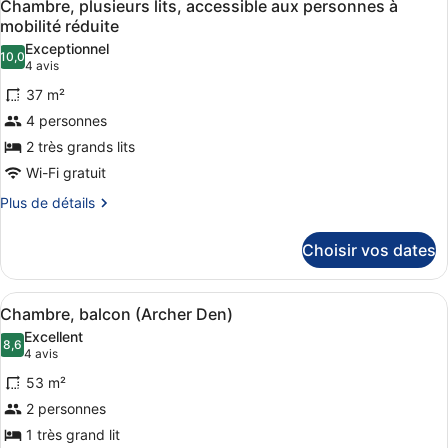
10
de
Chambre, plusieurs lits, accessible aux personnes à
toutes
chambre
mobilité réduite
Chambre,
les
Exceptionnel
plusieurs
10,0
photos
10,0 sur 10
(4 avis)
4 avis
lits
pour
37 m²
ce
4 personnes
type
2 très grands lits
de
Wi-Fi gratuit
chambre :
Chambre,
Plus
Plus de détails
de
plusieurs
détails
lits,
Choisir vos dates
sur
accessible
le
aux
type
Afficher
Un salon moderne comprenant un ca
11
de
Chambre, balcon (Archer Den)
personnes
toutes
chambre
à
Excellent
Chambre,
les
8,6
8,6 sur 10
(4 avis)
4 avis
mobilité
plusieurs
photos
lits,
réduite
53 m²
pour
accessible
2 personnes
ce
aux
1 très grand lit
personnes
type