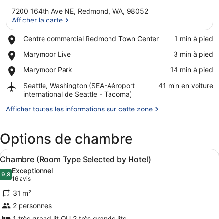
7200 164th Ave NE, Redmond, WA, 98052
Afficher la carte
Place,
Centre commercial Redmond Town Center
‪1 min à pied‬
Centre
Afficher la carte
Place,
Marymoor Live
‪3 min à pied‬
commercial
Marymoor
Redmond
Place,
Marymoor Park
‪14 min à pied‬
Live
Town
Marymoor
Center
Airport,
Seattle, Washington (SEA-Aéroport
‪41 min en voiture‬
Park
Seattle,
international de Seattle - Tacoma)
Washington
Afficher toutes les informations sur cette zone
(SEA-
Aéroport
international
Options de chambre
de
Seattle
Afficher
Un plateau contenant deux bouteille
-
5
Chambre (Room Type Selected by Hotel)
toutes
Tacoma)
Exceptionnel
les
9,8
9,8 sur 10
(16 avis)
16 avis
photos
31 m²
pour
2 personnes
ce
1 très grand lit OU 2 très grands lits