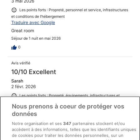
3 mai 2026
Les points forts : Propreté, personnel et service, infrastructures
et conditions de l’hébergement
Traduire avec Google
Great room
Séjour de 1 nuit en mai 2026
0
Avis vérifié
10/10 Excellent
Sarah
2 févr. 2026
Les points forts : Propreté, équipements, infrastructures et
conditions de l’hébergement
Nous prenons à coeur de protéger vos
Traduire avec Google
données
Nice room, comfy bed, great staff
Notre organisation et ses
347
partenaires stockent et/ou
Séjour de 1 nuit en janvier 2026
accèdent à des informations, telles que les identifiants uniques
0
de cookies pour traiter les données personnelles, sur un