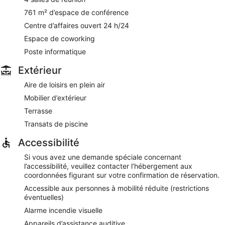
plats légers. Vous pouvez profiter d'un moment de détente
761 m² d’espace de conférence
en prenant un verre au bar. Un menu enfant est proposé.
Ouvert certains jours.
Centre d’affaires ouvert 24 h/24
Espace de coworking
Un service d'étage (horaires limités) est disponible.
Poste informatique
Extérieur
Aire de loisirs en plein air
Mobilier d’extérieur
Terrasse
Transats de piscine
Accessibilité
Si vous avez une demande spéciale concernant
l’accessibilité, veuillez contacter l’hébergement aux
coordonnées figurant sur votre confirmation de réservation.
Accessible aux personnes à mobilité réduite (restrictions
éventuelles)
Alarme incendie visuelle
Appareils d’assistance auditive