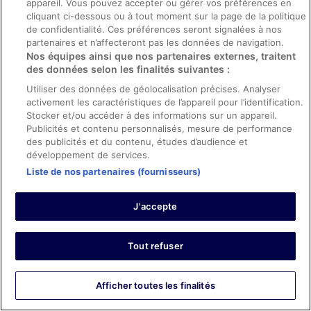
appareil. Vous pouvez accepter ou gérer vos préférences en
cliquant ci-dessous ou à tout moment sur la page de la politique
Avis vérifié
de confidentialité. Ces préférences seront signalées à nos
10/10 Excellent
partenaires et n’affecteront pas les données de navigation.
Nos équipes ainsi que nos partenaires externes, traitent
Chika
des données selon les finalités suivantes :
22 avr. 2026
Utiliser des données de géolocalisation précises. Analyser
Les points forts : Propreté, personnel et service, équipements
activement les caractéristiques de l’appareil pour l’identification.
et infrastructures et conditions de l’hébergement
Stocker et/ou accéder à des informations sur un appareil.
Traduire avec Google
Publicités et contenu personnalisés, mesure de performance
The rooms were very spacious and the furnishing was
des publicités et du contenu, études d’audience et
quite thoughtful
développement de services.
Séjour de 2 nuits en mars 2026
Liste de nos partenaires (fournisseurs)
0
J'accepte
Avis vérifié
10/10 Excellent
Tout refuser
Cynthia
16 févr. 2026
Afficher toutes les finalités
Les points forts : Propreté, équipements, infrastructures et
conditions de l’hébergement