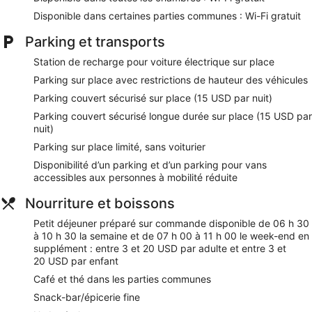
Disponible dans certaines parties communes : Wi-Fi gratuit
Cet hôtel propose une piscine couverte et une salle de
fitness ouverte 24 h/24.
Parking et transports
Les activités de loisir répertoriées ci-dessous sont
accessibles directement sur place ou à proximité. Ces
Station de recharge pour voiture électrique sur place
activités peuvent faire l'objet de frais supplémentaires.
Parking sur place avec restrictions de hauteur des véhicules
Nos clients nous ont dit qu'ils avaient été enchantés par
Parking couvert sécurisé sur place (15 USD par nuit)
Archer Hotel Seattle/Redmond et son emplacement. Lors de
Parking couvert sécurisé longue durée sur place (15 USD par
votre séjour, vous serez en liaison directe avec un centre
nuit)
commercial et à seulement quelques minutes de marche de
Parking sur place limité, sans voiturier
Centre commercial Redmond Town Center. Vous pourrez
profiter de services et équipements comme l'accès Wi-Fi à
Disponibilité d’un parking et d’un parking pour vans
Internet gratuit et une piscine couverte, sans oublier un
accessibles aux personnes à mobilité réduite
restaurant. Cet hébergement propose certains services et
équipements pour chouchouter les boules de tous poils,
Nourriture et boissons
notamment des gamelles pour l'eau et la nourriture et une
zone de promenade sans laisse.
Petit déjeuner préparé sur commande disponible de 06 h 30
à 10 h 30 la semaine et de 07 h 00 à 11 h 00 le week-end en
Wi-Fi gratuit
supplément : entre 3 et 20 USD par adulte et entre 3 et
20 USD par enfant
Vous profiterez de spécialités Cuisine américaine à AKB,
a hotel bar
Café et thé dans les parties communes
Petit déjeuner préparé sur commande servi tous les jours
Snack-bar/épicerie fine
en supplément