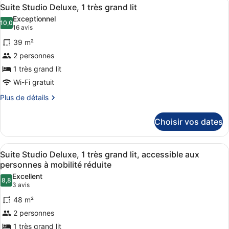
Afficher
10
de
Suite Studio Deluxe, 1 très grand lit
mobilité
toutes
chambre
réduite,
Exceptionnel
Suite,
les
10,0
10,0 sur 10
(16 avis)
16 avis
balcon
accessible
photos
aux
(Archer
39 m²
pour
personnes
Den,
2 personnes
ce
à
Corner
1 très grand lit
mobilité
type
Balcony)
réduite,
de
Wi-Fi gratuit
balcon
chambre :
(Archer
Plus
Plus de détails
Suite
Den,
de
Corner
détails
Studio
Choisir vos dates
Balcony)
sur
Deluxe,
le
1
type
Afficher
Une chambre d’hôtel comprenant un 
10
de
très
Suite Studio Deluxe, 1 très grand lit, accessible aux
toutes
chambre
personnes à mobilité réduite
grand
Suite
les
lit
Excellent
Studio
8,8
photos
8,8 sur 10
(3 avis)
3 avis
Deluxe,
pour
1
48 m²
ce
très
2 personnes
grand
type
lit
1 très grand lit