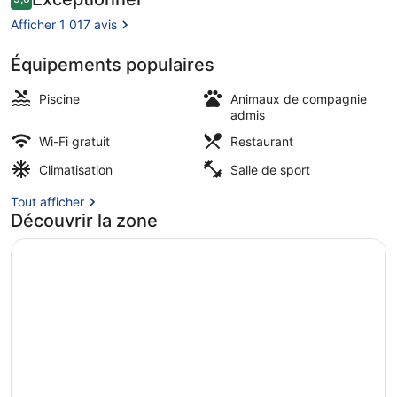
9,6 sur 10
voyageurs
Afficher 1 017 avis
Équipements populaires
Salon du hall
Piscine
Animaux de compagnie
admis
Wi-Fi gratuit
Restaurant
Climatisation
Salle de sport
Tout afficher
Découvrir la zone