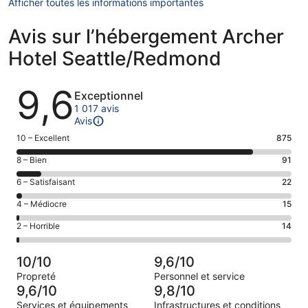
Afficher toutes les informations importantes
Avis sur l’hébergement Archer
Hotel Seattle/Redmond
Avis
9,6
Exceptionnel
1 017 avis
Avis
Note
10 – Excellent
875
des
Note
8 – Bien
91
voyageurs
des
de 10
Note
6 – Satisfaisant
22
voyageurs
(Excellent),
des
de 8
Note
4 – Médiocre
15
d’après 875 avis
voyageurs
(Bien),
des
sur 1017.
de 6
Note
2 – Horrible
14
d’après 91 avis
voyageurs
(Satisfaisant),
des
sur 1017.
de 4
d’après 22 avis
voyageurs
(Médiocre),
10/10
9,6/10
sur 1017.
de 2
d’après 15 avis
Propreté
Personnel et service
(Horrible),
sur 1017.
9,6/10
9,8/10
d’après 14 avis
Services et équipements
Infrastructures et conditions