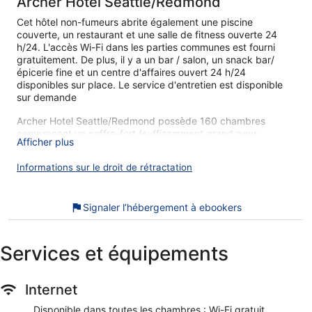
Archer Hotel Seattle/Redmond
Cet hôtel non-fumeurs abrite également une piscine
couverte, un restaurant et une salle de fitness ouverte 24
h/24. L'accès Wi-Fi dans les parties communes est fourni
gratuitement. De plus, il y a un bar / salon, un snack bar/
épicerie fine et un centre d'affaires ouvert 24 h/24
disponibles sur place. Le service d'entretien est disponible
sur demande
Archer Hotel Seattle/Redmond possède 160 chambres
comprenant un coffre-fort (suffisamment grand pour
Afficher plus
accueillir un ordinateur portable) et une machine à espresso.
Les lits sont dotés de matelas avec surmatelas et sont
Informations sur le droit de rétractation
préparés avec une couette en duvet d'oie et de la literie de
qualité supérieure. Vous pourrez accéder à Internet
gratuitement par le biais d'une connexion sans fil.
Signaler l’hébergement à ebookers
Les salles de bain comprennent des peignoirs, des
chaussons, des articles de toilette de luxe et des articles de
toilette gratuits. Des bureaux et un téléphone sont
Services et équipements
également disponibles. De plus, les chambres possèdent de
l'eau minérale (offerte) et un sèche-cheveux. Une literie
hypoallergénique, le remplacement des serviettes et le
Internet
remplacement des draps sont disponibles sur demande. Un
service de ménage est fourni tous les jours.
Disponible dans toutes les chambres : Wi-Fi gratuit