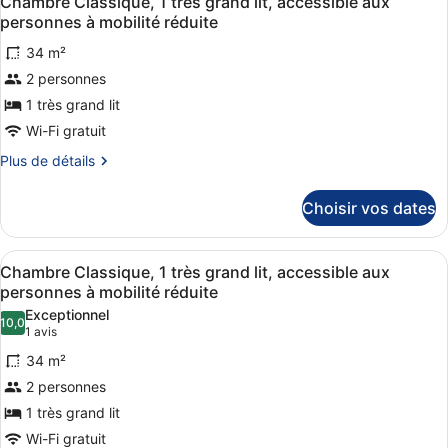
grand
Chambre Classique, 1 très grand lit, accessible aux
toutes
chambre
personnes à mobilité réduite
lit
Chambre
les
Classique,
34 m²
photos
1
2 personnes
pour
très
ce
1 très grand lit
grand
lit
type
Wi-Fi gratuit
de
Plus
Plus de détails
chambre :
de
Chambre
détails
Choisir vos dates
sur
Classique,
le
1
type
Afficher
Une chambre d’hôtel moderne avec u
très
10
de
Chambre Classique, 1 très grand lit, accessible aux
toutes
chambre
grand
personnes à mobilité réduite
Chambre
les
lit,
Exceptionnel
Classique,
10,0
photos
10,0 sur 10
(1 avis)
accessible
1 avis
1
pour
aux
très
34 m²
ce
grand
personnes
2 personnes
lit,
type
à
accessible
1 très grand lit
de
mobilité
aux
Wi-Fi gratuit
chambre :
personnes