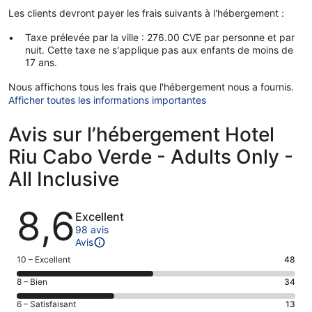
Les clients devront payer les frais suivants à l'hébergement :
Taxe prélevée par la ville : 276.00 CVE par personne et par
nuit. Cette taxe ne s'applique pas aux enfants de moins de
17 ans.
Nous affichons tous les frais que l'hébergement nous a fournis.
Afficher toutes les informations importantes
Avis sur l’hébergement Hotel
Riu Cabo Verde - Adults Only -
All Inclusive
Avis
8,6
Excellent
98 avis
Avis
Note
10 – Excellent
48
des
Note
8 – Bien
34
voyageurs
des
de 10
Note
6 – Satisfaisant
13
voyageurs