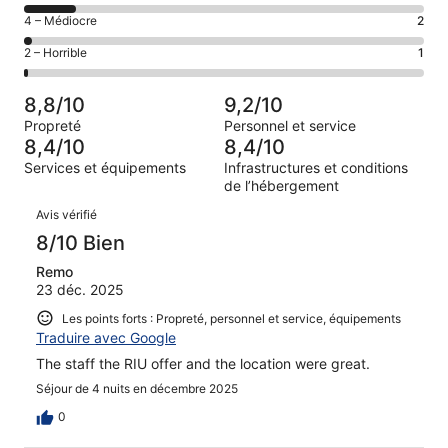
(Excellent),
des
de 8
Note
4 – Médiocre
2
d’après 48 avis
voyageurs
(Bien),
des
sur 98.
de 6
Note
2 – Horrible
1
d’après 34 avis
voyageurs
(Satisfaisant),
des
sur 98.
de 4
d’après 13 avis
voyageurs
(Médiocre),
8,8/10
9,2/10
sur 98.
de 2
d’après 2 avis
Propreté
Personnel et service
(Horrible),
sur 98.
8,4/10
8,4/10
d’après 1 avis
Services et équipements
Infrastructures et conditions
sur 98.
de l’hébergement
Avis
Avis vérifié
8/10 Bien
Remo
23 déc. 2025
Les points forts : Propreté, personnel et service, équipements
Traduire avec Google
The staff the RIU offer and the location were great.
Séjour de 4 nuits en décembre 2025
0