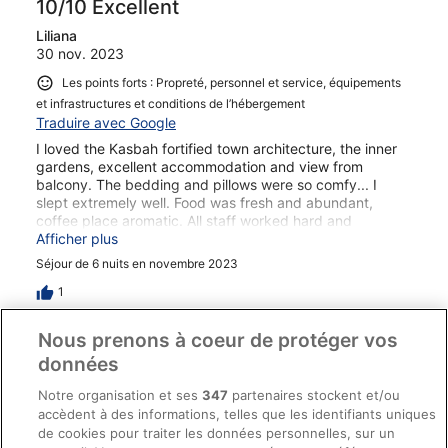
10/10 Excellent
Liliana
30 nov. 2023
Les points forts : Propreté, personnel et service, équipements
et infrastructures et conditions de l’hébergement
Traduire avec Google
I loved the Kasbah fortified town architecture, the inner
gardens, excellent accommodation and view from
balcony. The bedding and pillows were so comfy... I
slept extremely well. Food was fresh and abundant,
coffee place aromatic. All staff worked hard and
efficiently and the local musicians were present every
Afficher plus
night. An amazing stay!
Séjour de 6 nuits en novembre 2023
1
Nous prenons à coeur de protéger vos
Avis vérifié
données
8/10 Bien
Notre organisation et ses
347
partenaires stockent et/ou
Jason
accèdent à des informations, telles que les identifiants uniques
6 mai 2015
de cookies pour traiter les données personnelles, sur un
Les points forts : Propreté et personnel et service