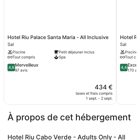
Hotel
Hotel
Hotel Riu Palace Santa Maria - All Inclusive
Hotel Ri
Riu
Riu
Sal
Sal
Palace
Funana
Piscine
Petit déjeuner inclus
Piscine
Santa
-
Tout compris
Spa
Tout com
Maria
All
-
4.6
Inclusive
4.4
Merveilleux
Excell
4,6
4,4
All
sur
Sal
sur
97 avis
170 av
Inclusive
5,
5,
Sal
Merveilleux,
Excellent,
Le
434 €
97 avis
170 avis
nouveau
taxes et frais compris
prix
1 sept. - 2 sept.
est
de
434 €
À propos de cet hébergement
Hotel Riu Cabo Verde - Adults Only - All