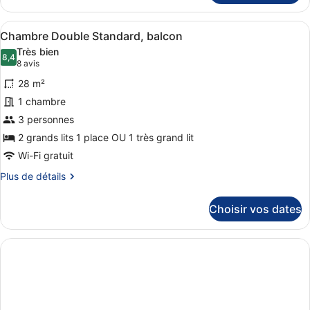
balcon
le
type
Afficher
Une chambre d’hôtel avec un grand l
4
de
Chambre Double Standard, balcon
toutes
chambre
Très bien
Chambre
les
8,4
8,4 sur 10
(8 avis)
8 avis
Double
photos
Majestueuse,
28 m²
pour
balcon
1 chambre
ce
3 personnes
type
de
2 grands lits 1 place OU 1 très grand lit
chambre :
Wi-Fi gratuit
Chambre
Plus
Plus de détails
Double
de
détails
Standard,
Choisir vos dates
sur
balcon
le
type
de
chambre
Chambre
Double
Standard,