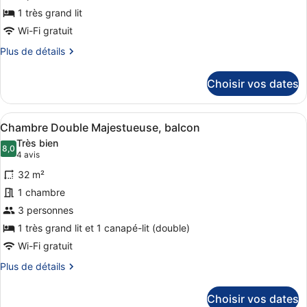
ce
1 très grand lit
type
Wi-Fi gratuit
de
Plus
Plus de détails
chambre :
de
Suite,
détails
Choisir vos dates
balcon
sur
le
type
Afficher
Une chambre d’hôtel avec un lit, u
4
de
Chambre Double Majestueuse, balcon
toutes
chambre
Très bien
Suite,
les
8,0
8,0 sur 10
(4 avis)
4 avis
balcon
photos
32 m²
pour
1 chambre
ce
3 personnes
type
de
1 très grand lit et 1 canapé-lit (double)
chambre :
Wi-Fi gratuit
Chambre
Plus
Plus de détails
Double
de
détails
Majestueuse,
Choisir vos dates
sur