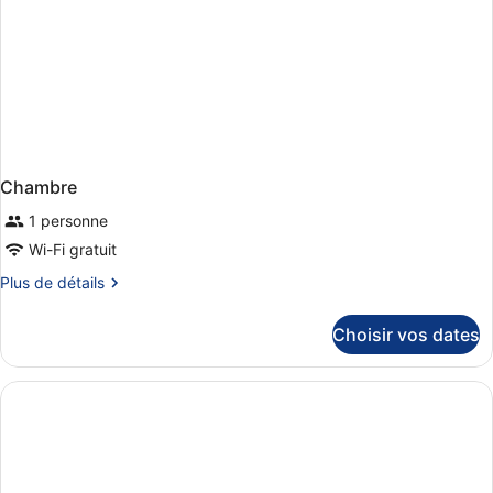
balcon
Chambre
1 personne
Wi-Fi gratuit
Plus
Plus de détails
de
détails
Choisir vos dates
sur
le
type
de
chambre
Chambre