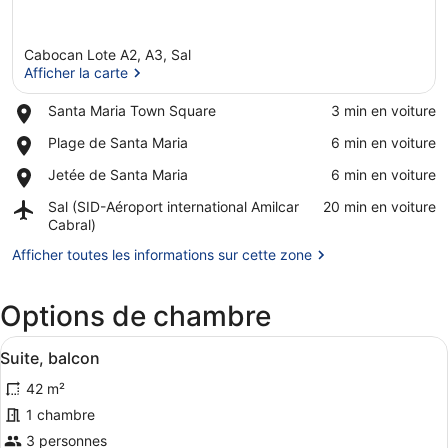
Cabocan Lote A2, A3, Sal
Afficher la carte
Place,
Santa Maria Town Square
‪3 min en voiture‬
Santa
Afficher la carte
Place,
Plage de Santa Maria
‪6 min en voiture‬
Maria
Plage
Town
Place,
Jetée de Santa Maria
‪6 min en voiture‬
de
Square
Jetée
Santa
Airport,
Sal (SID-Aéroport international Amilcar
‪20 min en voiture‬
de
Maria
Sal
Cabral)
Santa
(SID-
Maria
Afficher toutes les informations sur cette zone
Aéroport
international
Amilcar
Options de chambre
Cabral)
Afficher
Une chambre d’hôtel comprenant un 
4
Suite, balcon
toutes
42 m²
les
photos
1 chambre
pour
3 personnes