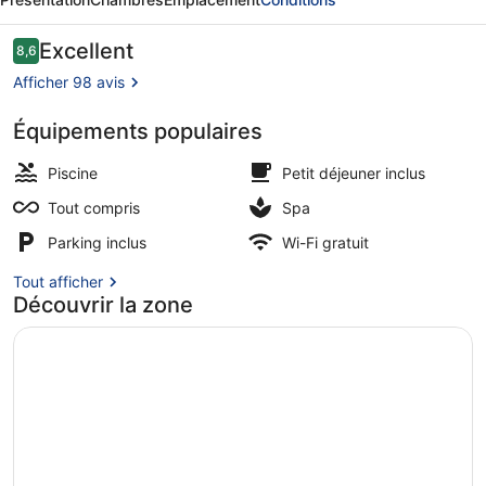
Cabo
Verde
Avis
Excellent
8,6
8,6 sur 10
voyageurs
-
Afficher 98 avis
Adults
Équipements populaires
Only
2 piscines extérieures, parasols de
-
Piscine
Petit déjeuner inclus
All
Tout compris
Spa
Inclusive
Parking inclus
Wi-Fi gratuit
Tout afficher
Découvrir la zone