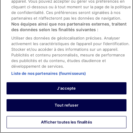
appareil. Vous pouvez accepter ou gérer vos préférences en
Traduire avec Google
cliquant ci-dessous ou à tout moment sur la page de la politique
de confidentialité. Ces préférences seront signalées à nos
Fine for a night's rest for a Sal stopover
partenaires et n’affecteront pas les données de navigation.
Excellent value for money, a great place to stay if you
Nos équipes ainsi que nos partenaires externes, traitent
just want to disengage your brain for a night. Food is
des données selon les finalités suivantes :
excellent, and there's lots going on... but remember it's
an institutionalised environment with everyone behind a
Utiliser des données de géolocalisation précises. Analyser
fence (it's hard to even glimpse the beach), so can feel a
activement les caractéristiques de l’appareil pour l’identification.
bit like boarding school rather than a hotel at times. Very
Afficher plus
Stocker et/ou accéder à des informations sur un appareil.
friendly staff, lovely entrance area and nice pool (even if
Publicités et contenu personnalisés, mesure de performance
a little crowded).
1
des publicités et du contenu, études d’audience et
développement de services.
Liste de nos partenaires (fournisseurs)
Avis vérifié
4/10 Médiocre
J'accepte
Ivette
3 juil. 2024
Tout refuser
Les points faibles : Propreté, personnel et service,
équipements et infrastructures et conditions de l’hébergement
Traduire avec Google
Afficher toutes les finalités
If you’re looking for a place to lay your head then sure.
But I would say customer service at the resort is sub par.