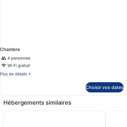
Chambre
4 personnes
Wi-Fi gratuit
Plus
Plus de détails
de
détails
Choisir vos dates
sur
le
type
Hébergements similaires
de
chambre
Hotel Riu Palace Santa Maria - All Inclusive
Hotel Riu 
Chambre