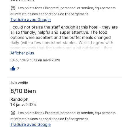
Les points forts : Propreté, personnel et service, équipements
et infrastructures et conditions de l’hébergement
Traduire avec Google
I could not praise the staff enough at this hotel - they are
all so friendly, helpful and super attentive. The food
options were excellent and the buffet meals changed
daily (with a few consistent staples. Whilst I agree with
some reviews that the rooms are a bit outdated - they
were always cleaned properly. The rest of the hotel was
Afficher plus
not outdated (and who spends enough time in the hotel
Séjour de 9 nuits en mars 2026
room to care about it being outdated) and had a good
blend of natural elements to make every part of the hotel
0
enjoyable. Would definitely recommend this hotel.
Avis vérifié
8/10 Bien
Randolph
18 janv. 2025
Les points forts : Propreté, personnel et service, équipements
et infrastructures et conditions de l’hébergement
Traduire avec Google