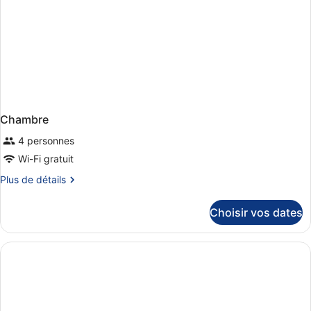
Chambre
4 personnes
Wi-Fi gratuit
Plus
Plus de détails
de
détails
Choisir vos dates
sur
le
type
de
chambre
Chambre