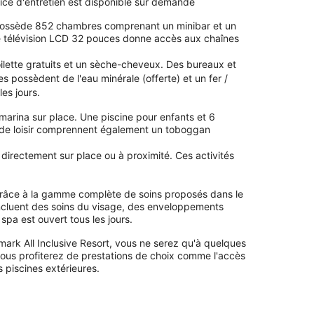
ce d'entretien est disponible sur demande
possède 852 chambres comprenant un minibar et un
ne télévision LCD 32 pouces donne accès aux chaînes
ilette gratuits et un sèche-cheveux. Des bureaux et
 possèdent de l'eau minérale (offerte) et un fer /
es jours.
arina sur place. Une piscine pour enfants et 6
es de loisir comprennent également un toboggan
s directement sur place ou à proximité. Ces activités
râce à la gamme complète de soins proposés dans le
ncluent des soins du visage, des enveloppements
pa est ouvert tous les jours.
rk All Inclusive Resort, vous ne serez qu'à quelques
ous profiterez de prestations de choix comme l'accès
s piscines extérieures.