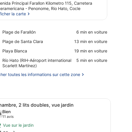
enida Principal Farallon Kilometro 115, Carretera
teramericana - Penonome, Rio Hato, Cocle
ficher la carte
Afficher la carte
Place,
Plage de Farallón
‪6 min en voiture‬
Plage
Place,
Plage de Santa Clara
‪13 min en voiture‬
de
Plage
Farallón
Place,
Playa Blanca
‪19 min en voiture‬
de
Playa
Santa
Airport,
Río Hato (RIH-Aéroport international
‪5 min en voiture‬
Blanca
Clara
Río
Scarlett Martínez)
Hato
cher toutes les informations sur cette zone
(RIH-
Aéroport
international
Scarlett
Martínez)
xtérieur.
lit, un bureau et un balcon avec vue.
fficher
Une chambre d’hôtel avec deux lits, un bu
6
ambre, 2 lits doubles, vue jardin
outes
Bien
es
4
,4 sur 10
(11 avis)
11 avis
hotos
Vue sur le jardin
our