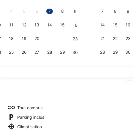
2026.
4
5
6
7
8
7
8
9
9
0
11
12
13
14
15
14
15
16
16
9 restaurant
7
18
19
20
21
22
21
22
23
23
4
25
26
27
28
29
28
29
30
30
1
Dé
9 restaurant
 blanc, cabines gratuites, chaises longues
Tout compris
Parking inclus
Climatisation