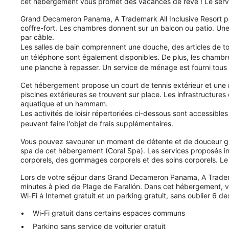
cet hébergement vous promet des vacances de rêve ! Le servi
Grand Decameron Panama, A Trademark All Inclusive Resort 
coffre-fort. Les chambres donnent sur un balcon ou patio. U
par câble.
Les salles de bain comprennent une douche, des articles de to
un téléphone sont également disponibles. De plus, les chambres
une planche à repasser. Un service de ménage est fourni tous l
Cet hébergement propose un court de tennis extérieur et une m
piscines extérieures se trouvent sur place. Les infrastructur
aquatique et un hammam.
Les activités de loisir répertoriées ci-dessous sont accessible
peuvent faire l'objet de frais supplémentaires.
Vous pouvez savourer un moment de détente et de douceur g
spa de cet hébergement (Coral Spa). Les services proposés i
corporels, des gommages corporels et des soins corporels. Le s
Lors de votre séjour dans Grand Decameron Panama, A Tradema
minutes à pied de Plage de Farallón. Dans cet hébergement, v
Wi-Fi à Internet gratuit et un parking gratuit, sans oublier 6 de
Wi-Fi gratuit dans certains espaces communs
Parking sans service de voiturier gratuit