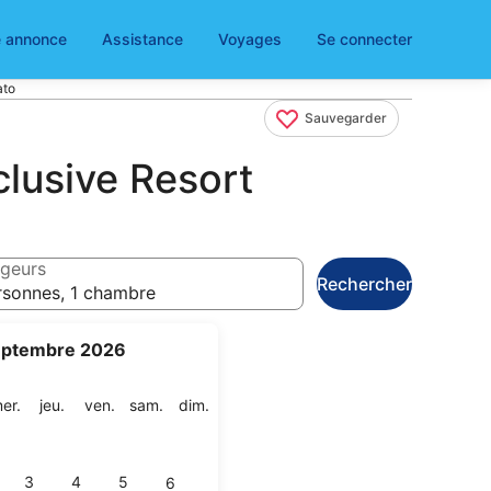
e annonce
Assistance
Voyages
Se connecter
ato
Sauvegarder
lusive Resort
geurs
Rechercher
rsonnes, 1 chambre
eptembre 2026
di
mercredi
jeudi
vendredi
samedi
dimanche
er.
jeu.
ven.
sam.
dim.
3
4
5
6