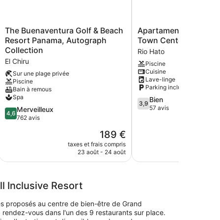
The
Apartamento
The Buenaventura Golf & Beach
Apartamento en Playa
Buenaventura
en
Resort Panama, Autograph
Town Center
Golf
Playa
Collection
Rio Hato
&
Blanca
El Chiru
Piscine
Beach
Town
Cuisine
Resort
Center
Sur une plage privée
Lave-linge
Piscine
Panama,
Rio
Parking inclus
Bain à remous
Autograph
Hato
Spa
3.9
Bien
Collection
3,9
sur
57 avis
El
4.6
Merveilleux
4,6
5,
Chiru
sur
762 avis
Bien,
5,
Le
189 €
57 avis
Merveilleux,
nouveau
762 avis
taxes et frais compris
taxes e
prix
23 août - 24 août
16
est
de
189 €
 Inclusive Resort
ces proposés au centre de bien-être de Grand
 rendez-vous dans l'un des 9 restaurants sur place.