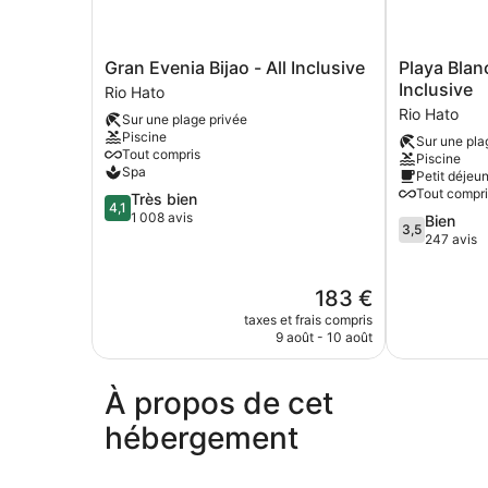
Gran
Playa
Gran Evenia Bijao - All Inclusive
Playa Blan
Evenia
Blanca
Inclusive
Rio Hato
Bijao
Beach
Rio Hato
Sur une plage privée
-
Resort
Piscine
Sur une pla
All
-
Tout compris
Piscine
Inclusive
All
Spa
Petit déjeun
Rio
Inclusive
Tout compri
4.1
Très bien
Hato
Rio
4,1
sur
1 008 avis
3.5
Bien
Hato
3,5
5,
sur
247 avis
Très
5,
bien,
Bien,
Le
183 €
1 008 avis
247 avis
nouveau
taxes et frais compris
prix
9 août - 10 août
est
de
183 €
À propos de cet
hébergement