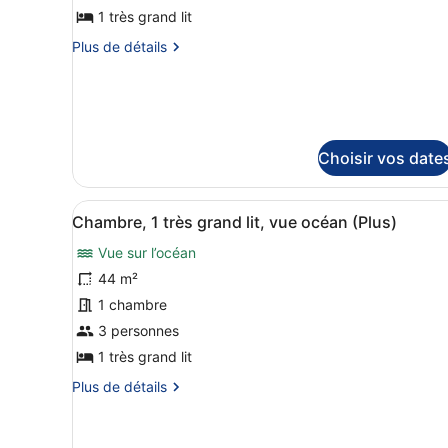
ce
1 très grand lit
type
Plus
Plus de détails
de
de
chambre :
détails
sur
Chambre,
le
1
type
très
de
Choisir vos date
grand
chambre
Chambre,
lit,
1
Afficher
Une chambre d’hôtel avec un 
vue
6
Chambre, 1 très grand lit, vue océan (Plus)
très
toutes
jardin
grand
Vue sur l’océan
les
lit,
photos
44 m²
vue
jardin
pour
1 chambre
ce
3 personnes
type
1 très grand lit
de
Plus
Plus de détails
chambre :
de
Chambre,
détails
1
sur