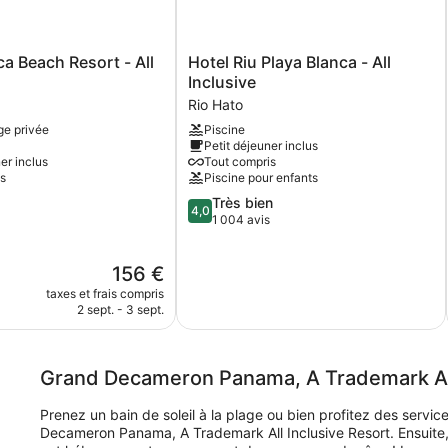
Hotel
ca Beach Resort - All
Hotel Riu Playa Blanca - All
Riu
Inclusive
Playa
Rio Hato
Blanca
ge privée
Piscine
-
Petit déjeuner inclus
All
er inclus
Tout compris
Inclusive
s
Piscine pour enfants
Rio
4.0
Très bien
Hato
4,0
sur
1 004 avis
5,
Très
Le
156 €
bien,
nouveau
1 004 avis
taxes et frais compris
prix
2 sept. - 3 sept.
est
de
156 €
Grand Decameron Panama, A Trademark All
Prenez un bain de soleil à la plage ou bien profitez des servi
Decameron Panama, A Trademark All Inclusive Resort. Ensuite,