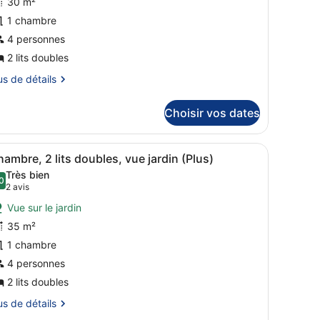
30 m²
e
1 chambre
ype
e
4 personnes
hambre :
2 lits doubles
hambre,
us
us de détails
tails
ts
Choisir vos dates
r
oubles,
ue
pe
se trouve une assiette de nourriture.
lit, un bureau, une chaise et un balcon offrant une vue sur des palmie
fficher
Une chambre d’hôtel avec un bureau en boi
ardin
7
ambre, 2 lits doubles, vue jardin (Plus)
outes
ambre
Très bien
ambre,
es
0
8,0 sur 10
(2 avis)
2 avis
hotos
s
Vue sur le jardin
our
ubles,
35 m²
e
e
1 chambre
rdin
ype
e
4 personnes
hambre :
2 lits doubles
hambre,
us
us de détails