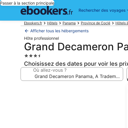
Passer à la section principale
Rechercher des voyages
Ebookers.fr
Hôtels
Panama
Province de Coclé
Hôtels 
Afficher tous les hébergements
Hôte professionnel
Grand Decameron Pan
Hébergement
3.5 étoiles
Choisissez des dates pour voir les pri
Où allez-vous ?
Galerie
photos
de
l’hébergement
Grand