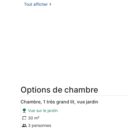
Tout afficher
Options de chambre
Afficher
Une chambre d’hôtel avec un 
5
Chambre, 1 très grand lit, vue jardin
toutes
Vue sur le jardin
les
photos
30 m²
pour
3 personnes