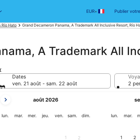
•
EUR
Publier votr
à Río Hato
Grand Decameron Panama, A Trademark All Inclusive Resort, Río H
ama, A Trademark All Inc
x
Dates
Voya
ven. 21 août - sam. 22 août
2 pe
Les
août 2026
s
mois
affichés
sont
lundi
mardi
mercredi
jeudi
vendredi
samedi
dimanche
lundi
mar
lun.
mar.
mer.
jeu.
ven.
sam.
dim.
lun.
mar.
m
August
2026
et
1
1
2
2
September