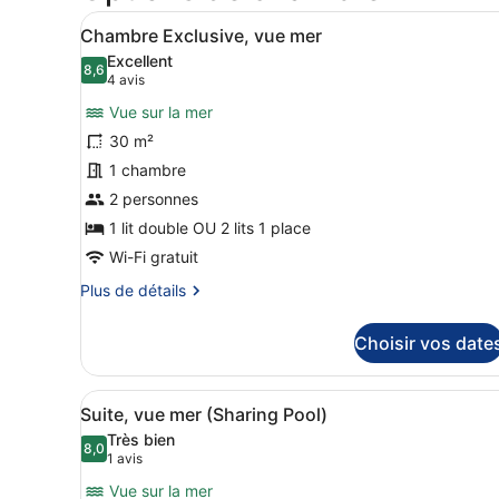
Afficher
Une chambre à coucher moder
11
Chambre Exclusive, vue mer
toutes
Excellent
les
8,6
8,6 sur 10
(4 avis)
4 avis
photos
Vue sur la mer
pour
30 m²
ce
1 chambre
type
de
2 personnes
chambre :
1 lit double OU 2 lits 1 place
Chambre
Wi-Fi gratuit
Exclusive,
Plus
Plus de détails
vue
de
mer
détails
Choisir vos date
sur
le
type
Afficher
Suite, vue mer (Sharing Pool
10
de
Suite, vue mer (Sharing Pool)
toutes
chambre
Très bien
Chambre
les
8,0
8,0 sur 10
(1 avis)
1 avis
Exclusive,
photos
vue
Vue sur la mer