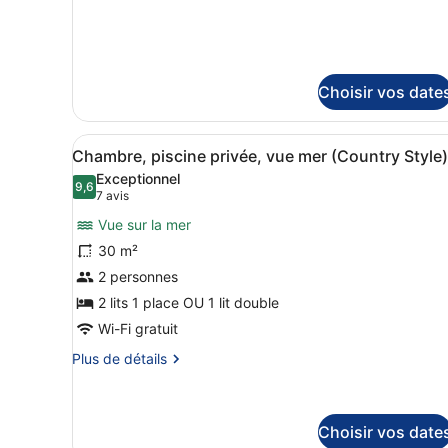
Summer
détails
Inland
sur
le
View
type
Room
de
Choisir vos date
with
chambre
Sharing
Summer
Inland
Afficher
Une chambre d’hôtel équipée d
Pool
10
Chambre, piscine privée, vue mer (Country Style)
View
toutes
Room
Exceptionnel
les
9,6
9,6 sur 10
with
(7 avis)
7 avis
photos
Sharing
Vue sur la mer
Pool
pour
30 m²
ce
2 personnes
type
de
2 lits 1 place OU 1 lit double
chambre :
Wi-Fi gratuit
Chambre,
Plus
Plus de détails
piscine
de
détails
privée,
sur
vue
le
Choisir vos date
mer
type