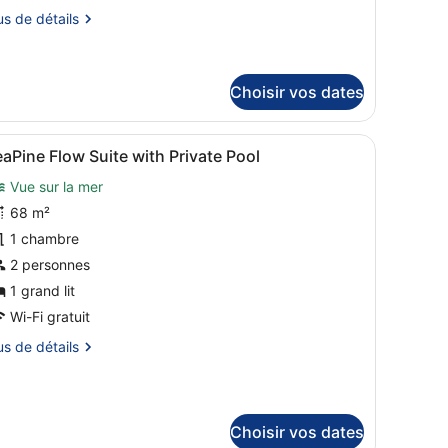
hambre,
us
us de détails
ue
tails
er
r
Country
Choisir vos dates
tyle)
pe
’un grand lit, d’un coin salon avec un fauteuil et une petite table, d’u
fficher
Un espace extérieur moderne, aménagé ave
ambre
19
aPine Flow Suite with Private Pool
ambre,
outes
e
Vue sur la mer
es
r
hotos
68 m²
ountry
yle)
our
1 chambre
e
2 personnes
ype
1 grand lit
e
Wi-Fi gratuit
hambre :
us
us de détails
eaPine
low
tails
uite
r
ith
Choisir vos dates
pe
rivate