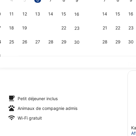
9
0
11
12
13
14
15
14
15
16
16
Chambre, vu
7
18
19
20
21
22
21
22
23
23
4
25
26
27
28
29
28
29
30
30
1
Dé
4 restaurant
oins pour les couples, sauna, bain à remous, hammam
Petit déjeuner inclus
Animaux de compagnie admis
Wi-Fi gratuit
Ka
Af