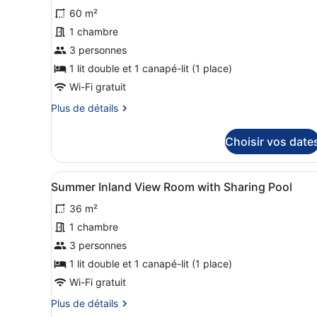
pour
mer
60 m²
ce
1 chambre
type
de
3 personnes
chambre :
1 lit double et 1 canapé-lit (1 place)
Suite,
Wi-Fi gratuit
vue
Plus
Plus de détails
mer
de
(Sharing
détails
Choisir vos date
sur
Pool)
le
type
Afficher
Summer Inland View Room wi
5
de
Summer Inland View Room with Sharing Pool
toutes
chambre
36 m²
Suite,
les
vue
photos
1 chambre
mer
pour
3 personnes
(Sharing
ce
Pool)
1 lit double et 1 canapé-lit (1 place)
type
Wi-Fi gratuit
de
Plus
Plus de détails
chambre :
de