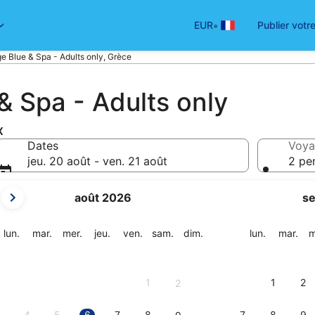
•
EUR
Publier votr
ge Blue & Spa - Adults only, Grèce
& Spa - Adults only
x
Dates
Voya
jeu. 20 août - ven. 21 août
2 pe
Les
août 2026
s
mois
affichés
sont
lundi
mardi
mercredi
jeudi
vendredi
samedi
dimanche
lundi
mar
lun.
mar.
mer.
jeu.
ven.
sam.
dim.
lun.
mar.
m
August
2026
et
1
1
2
2
September
2026.
4
5
6
7
8
7
8
9