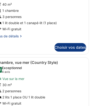
e
our
40 m²
r
e
1 chambre
ype
e
3 personnes
hambre :
1 lit double et 1 canapé-lit (1 place)
hambre
Wi-Fi gratuit
upérieure,
us
us de détails
hambre,
tails
Choisir vos dates
r
ue
er
pe
vue dégagée sur l’océan et les bâtiments situés au loin.
fficher
Une chambre à coucher moderne avec un li
9
hambre, vue mer (Country Style)
outes
ambre
Exceptionnel
hambre
es
6
9,6 sur 10
(4 avis)
4 avis
périeure,
hotos
Vue sur la mer
our
ambre,
30 m²
e
e
2 personnes
r
ype
e
2 lits 1 place OU 1 lit double
hambre :
Wi-Fi gratuit