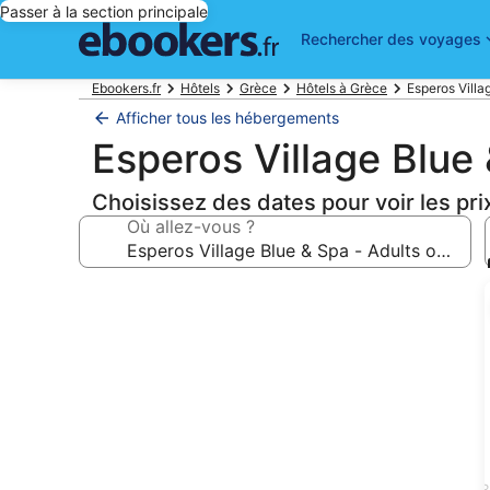
Passer à la section principale
Rechercher des voyages
Ebookers.fr
Hôtels
Grèce
Hôtels à Grèce
Esperos Villa
Afficher tous les hébergements
Esperos Village Blue 
Choisissez des dates pour voir les pri
Où allez-vous ?
Galerie
photos
de
l’hébergement
Esperos
Village
Blue
3