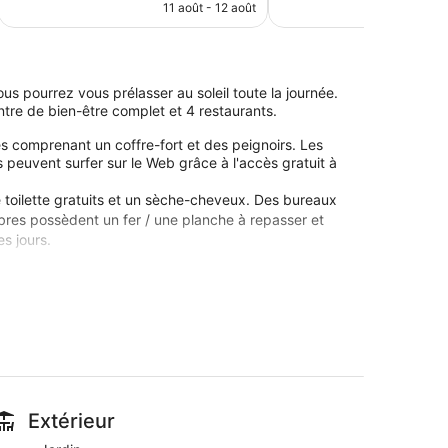
prix
11 août - 12 août
22 
est
de
291 €
us pourrez vous prélasser au soleil toute la journée.
ntre de bien-être complet et 4 restaurants.
s comprenant un coffre-fort et des peignoirs. Les
peuvent surfer sur le Web grâce à l'accès gratuit à
 toilette gratuits et un sèche-cheveux. Des bureaux
bres possèdent un fer / une planche à repasser et
s jours.
ue payant et un sauna se trouvent sur place. Les
.
 directement sur place ou à proximité. Ces activités
ux couples, ainsi que d'espaces de soins en plein air.
vice de manucure et pédicure. Le spa comprend un
les jours.
Extérieur
rsonnel attentionné de Esperos Village Blue & Spa -