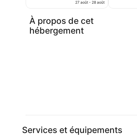
prix
27 août - 28 août
est
de
397 €
À propos de cet
hébergement
Services et équipements