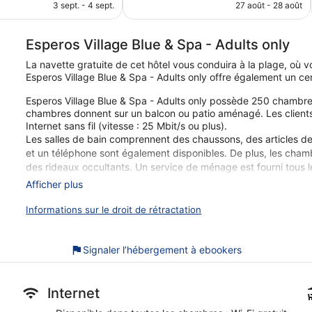
prix
prix
3 sept. - 4 sept.
27 août - 28 août
est
est
de
de
272 €
288 €
Esperos Village Blue & Spa - Adults only
La navette gratuite de cet hôtel vous conduira à la plage, où vo
Esperos Village Blue & Spa - Adults only offre également un ce
Esperos Village Blue & Spa - Adults only possède 250 chambre
chambres donnent sur un balcon ou patio aménagé. Les clients 
Internet sans fil (vitesse : 25 Mbit/s ou plus).
Les salles de bain comprennent des chaussons, des articles de
et un téléphone sont également disponibles. De plus, les cham
des rideaux occultants. Un service de ménage est fourni tous le
Afficher plus
Pour votre commodité, 2 piscines extérieures, un parc aquatiq
infrastructures de loisir incluent également un centre de fitness
Informations sur le droit de rétractation
Les activités de loisir répertoriées ci-dessous sont accessibles
peuvent faire l'objet de frais supplémentaires.
Signaler l’hébergement à ebookers
Le spa dispose de 3 salles de soins, dont certaines réservées a
Les services proposés incluent des soins corporels et un ser
sauna, un bain à remous et un hammam. Le spa est ouvert tous 
Internet
Nos clients nous ont dit qu'ils avaient été enchantés par le pe