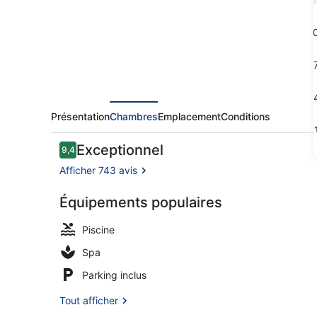
&
Spa
1
-
1
Adults
only
2
Présentation
Chambres
Emplacement
Conditions
3
Avis
Exceptionnel
9,4
9,4 sur 10
voyageurs
Afficher 743 avis
Équipements populaires
Espace de s
Piscine
Spa
Parking inclus
Tout afficher