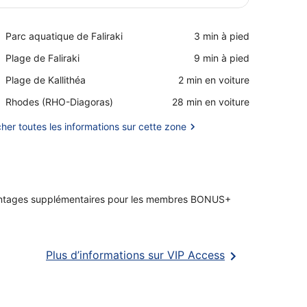
Afficher la carte
Place,
Parc aquatique de Faliraki
‪3 min à pied‬
Parc
Place,
Plage de Faliraki
‪9 min à pied‬
aquatique
Plage
de
Place,
Plage de Kallithéa
‪2 min en voiture‬
de
Faliraki
Plage
Faliraki
Airport,
Rhodes (RHO-Diagoras)
‪28 min en voiture‬
de
Rhodes
Kallithéa
(RHO-
cher toutes les informations sur cette zone
Diagoras)
ntages supplémentaires pour les membres BONUS+
S’ouvre
Plus d’informations sur VIP Access
dans
une
nouvelle