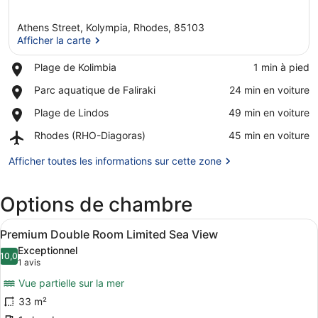
Athens Street, Kolympia, Rhodes, 85103
Afficher la carte
Place,
Plage de Kolimbia
‪1 min à pied‬
Plage
Afficher la carte
Place,
Parc aquatique de Faliraki
‪24 min en voiture‬
de
Parc
Kolimbia
Place,
Plage de Lindos
‪49 min en voiture‬
aquatique
Plage
de
Airport,
Rhodes (RHO-Diagoras)
‪45 min en voiture‬
de
Faliraki
Rhodes
Lindos
(RHO-
Afficher toutes les informations sur cette zone
Diagoras)
Options de chambre
Afficher
Une chambre d’hôtel avec un lit, u
6
Premium Double Room Limited Sea View
toutes
Exceptionnel
les
10,0
10,0 sur 10
(1 avis)
1 avis
photos
Vue partielle sur la mer
pour
33 m²
ce