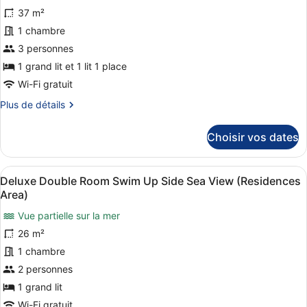
Suite
photos
37 m²
Swim
pour
1 chambre
up
ce
Inland
3 personnes
View
type
1 grand lit et 1 lit 1 place
de
Wi-Fi gratuit
chambre :
Plus
Plus de détails
Junior
de
Suite
détails
Choisir vos dates
Beach
sur
Front
le
type
Swim
Afficher
Une chambre d’hôtel avec un lit, un
5
de
Deluxe Double Room Swim Up Side Sea View (Residences
up
toutes
chambre
Area)
Sea
Junior
les
Suite
Vue partielle sur la mer
View
photos
Beach
26 m²
pour
Front
ce
1 chambre
Swim
up
type
2 personnes
Sea
de
1 grand lit
View
chambre :
Wi-Fi gratuit