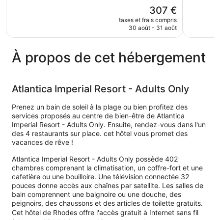
5,
Exception
Le
307 €
Exceptionnel,
350 avis
nouveau
293 avis
taxes et frais compris
prix
30 août - 31 août
est
de
307 €
À propos de cet hébergement
Atlantica Imperial Resort - Adults Only
Prenez un bain de soleil à la plage ou bien profitez des
services proposés au centre de bien-être de Atlantica
Imperial Resort - Adults Only. Ensuite, rendez-vous dans l'un
des 4 restaurants sur place. cet hôtel vous promet des
vacances de rêve !
Atlantica Imperial Resort - Adults Only possède 402
chambres comprenant la climatisation, un coffre-fort et une
cafetière ou une bouilloire. Une télévision connectée 32
pouces donne accès aux chaînes par satellite. Les salles de
bain comprennent une baignoire ou une douche, des
peignoirs, des chaussons et des articles de toilette gratuits.
Cet hôtel de Rhodes offre l'accès gratuit à Internet sans fil