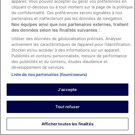
Séjour de 7 nuits en octobre 2025
appareil. Vous pouvez accepter ou gérer vos préférences en
cliquant ci-dessous ou à tout moment sur la page de la politique
0
de confidentialité. Ces préférences seront signalées à nos
partenaires et n’affecteront pas les données de navigation.
Avis vérifié
Nos équipes ainsi que nos partenaires externes, traitent
des données selon les finalités suivantes :
10/10 Excellent
Utiliser des données de géolocalisation précises. Analyser
Mythra
activement les caractéristiques de l’appareil pour l’identification.
26 juil. 2025
Stocker et/ou accéder à des informations sur un appareil.
Les points forts : Propreté, personnel et service, équipements
Publicités et contenu personnalisés, mesure de performance
des publicités et du contenu, études d’audience et
et infrastructures et conditions de l’hébergement
Traduire avec Google
développement de services.
Liste de nos partenaires (fournisseurs)
beautiful hotel and very friendly staff!
Séjour de 5 nuits en juillet 2025
J'accepte
0
Avis vérifié
Tout refuser
10/10 Excellent
Peter
Afficher toutes les finalités
11 oct. 2025