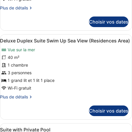
Deluxe
Plus
Plus de détails
Double
de
Room
détails
Choisir vos dates
Swim
sur
le
Up
type
Side
Afficher
Deluxe Duplex Suite Swim Up Sea V
5
de
Deluxe Duplex Suite Swim Up Sea View (Residences Area)
Sea
toutes
chambre
Vue sur la mer
View
Deluxe
les
Double
(Residences
photos
40 m²
Room
Area)
pour
1 chambre
Swim
ce
Up
3 personnes
Side
type
1 grand lit et 1 lit 1 place
Sea
de
View
Wi-Fi gratuit
chambre :
(Residences
Plus
Plus de détails
Deluxe
Area)
de
Duplex
détails
Choisir vos dates
Suite
sur
Swim
le
type
Up
Afficher
Un salon moderne comprenant un can
8
de
Suite with Private Pool