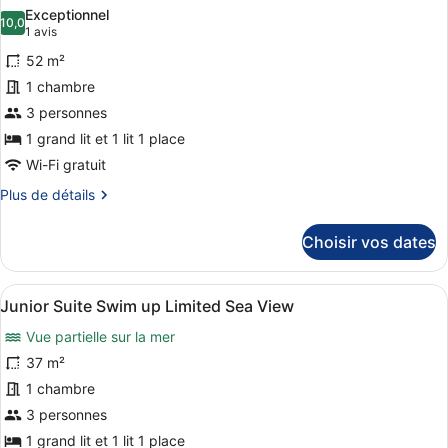
Sea
toutes
chambre
Exceptionnel
View
Deluxe
les
10,0
10,0 sur 10
(1 avis)
1 avis
Duplex
(Residences
photos
Suite
52 m²
Area)
pour
Swim
1 chambre
ce
Up
3 personnes
Sea
type
View
de
1 grand lit et 1 lit 1 place
(Residences
chambre :
Wi-Fi gratuit
Area)
Suite
Plus
Plus de détails
with
de
détails
Private
Choisir vos dates
sur
Pool
le
type
Afficher
Un salon moderne avec un canapé, 
6
de
Junior Suite Swim up Limited Sea View
toutes
chambre
Vue partielle sur la mer
Suite
les
with
photos
37 m²
Private
pour
1 chambre
Pool
ce
3 personnes
type
1 grand lit et 1 lit 1 place