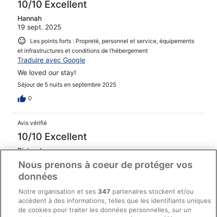
10/10 Excellent
Hannah
19 sept. 2025
Les points forts : Propreté, personnel et service, équipements
et infrastructures et conditions de l’hébergement
Traduire avec Google
We loved our stay!
Séjour de 5 nuits en septembre 2025
0
Avis vérifié
10/10 Excellent
Richard
31 oct. 2025
Nous prenons à coeur de protéger vos
Les points forts : Propreté, équipements, infrastructures et
données
conditions de l’hébergement
Notre organisation et ses
347
partenaires stockent et/ou
Traduire avec Google
accèdent à des informations, telles que les identifiants uniques
Great food selection and peaceful.
de cookies pour traiter les données personnelles, sur un