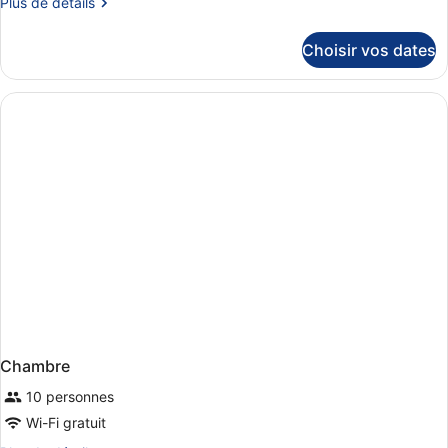
Plus
Plus de détails
de
détails
Choisir vos dates
sur
le
type
de
chambre
Chambre
Chambre
10 personnes
Wi-Fi gratuit