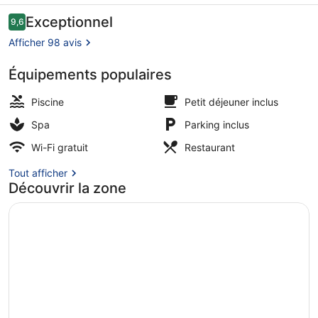
-
Avis
Exceptionnel
9,6
9,6 sur 10
voyageurs
Adults
Afficher 98 avis
Only
Équipements populaires
Piscine couverte, piscine extérieur
Piscine
Petit déjeuner inclus
Spa
Parking inclus
Wi-Fi gratuit
Restaurant
Tout afficher
Découvrir la zone