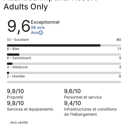
Adults Only
Avis
9,6
Exceptionnel
98 avis
Avis
Note
10 – Excellent
80
des
Note
8 – Bien
11
voyageurs
des
de 10
Note
6 – Satisfaisant
5
voyageurs
(Excellent),
des
de 8
Note
4 – Médiocre
2
d’après 80 avis
voyageurs
(Bien),
des
sur 98.
de 6
Note
2 – Horrible
0
d’après 11 avis
voyageurs
(Satisfaisant),
des
sur 98.
de 4
d’après 5 avis
voyageurs
(Médiocre),
9,8/10
9,6/10
sur 98.
de 2
d’après 2 avis
Propreté
Personnel et service
(Horrible),
sur 98.
9,8/10
9,4/10
d’après 0 avis
Services et équipements
Infrastructures et conditions
sur 98.
de l’hébergement
Avis
Avis vérifié