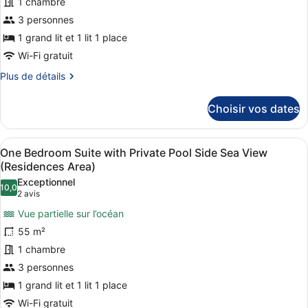
1 chambre
type
de
3 personnes
chambre :
1 grand lit et 1 lit 1 place
Premium
Wi-Fi gratuit
Double
Plus
Plus de détails
Room
de
Limited
détails
Choisir vos dates
sur
Sea
le
View
type
Afficher
Une chambre avec un lit, une table 
8
de
One Bedroom Suite with Private Pool Side Sea View
toutes
chambre
(Residences Area)
Premium
les
Exceptionnel
Double
10,0
photos
10,0 sur 10
(2 avis)
2 avis
Room
pour
Limited
Vue partielle sur l’océan
ce
Sea
55 m²
View
type
1 chambre
de
3 personnes
chambre :
One
1 grand lit et 1 lit 1 place
Bedroom
Wi-Fi gratuit