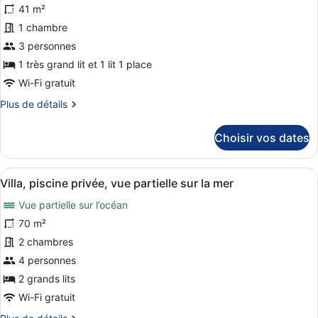
Inland
41 m²
ce
View
1 chambre
type
de
3 personnes
chambre :
1 très grand lit et 1 lit 1 place
Imperial
Wi-Fi gratuit
Duplex
Plus
Plus de détails
Suite
de
Limited
détails
Choisir vos dates
sur
Sea
le
View
type
Afficher
Une chambre d’hôtel avec un grand l
11
de
Villa, piscine privée, vue partielle sur la mer
toutes
chambre
Vue partielle sur l’océan
Imperial
les
Duplex
photos
70 m²
Suite
pour
2 chambres
Limited
ce
Sea
4 personnes
View
type
2 grands lits
de
Wi-Fi gratuit
chambre :
Plus