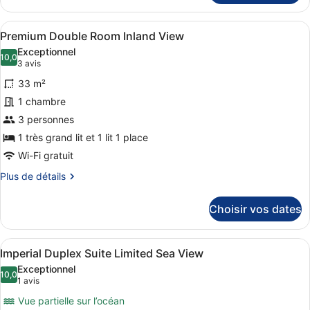
le
type
Afficher
Une chambre d’hôtel moderne dotée d
6
de
Premium Double Room Inland View
toutes
chambre
Exceptionnel
Premium
les
10,0
10,0 sur 10
(3 avis)
3 avis
Double
photos
Room
33 m²
pour
Sea
1 chambre
ce
View
3 personnes
type
de
1 très grand lit et 1 lit 1 place
chambre :
Wi-Fi gratuit
Premium
Plus
Plus de détails
Double
de
détails
Room
Choisir vos dates
sur
Inland
le
View
type
Afficher
Une chambre moderne avec un grand l
7
de
Imperial Duplex Suite Limited Sea View
toutes
chambre
Exceptionnel
Premium
les
10,0
10,0 sur 10
(1 avis)
1 avis
Double
photos
Room
Vue partielle sur l’océan
pour