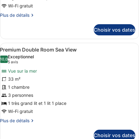
de
Wi-Fi gratuit
chambre :
Plus
Plus de détails
Junior
de
Suite
détails
Choisir vos dates
Swim
sur
up
le
type
Limited
Afficher
Une chambre d’hôtel moderne dotée 
8
de
Premium Double Room Sea View
Sea
toutes
chambre
Exceptionnel
View
Junior
les
10,0
10,0 sur 10
(5 avis)
5 avis
Suite
photos
Swim
Vue sur la mer
pour
up
33 m²
ce
Limited
1 chambre
Sea
type
View
de
3 personnes
chambre :
1 très grand lit et 1 lit 1 place
Premium
Wi-Fi gratuit
Double
Plus
Plus de détails
Room
de
Sea
détails
Choisir vos dates
sur
View