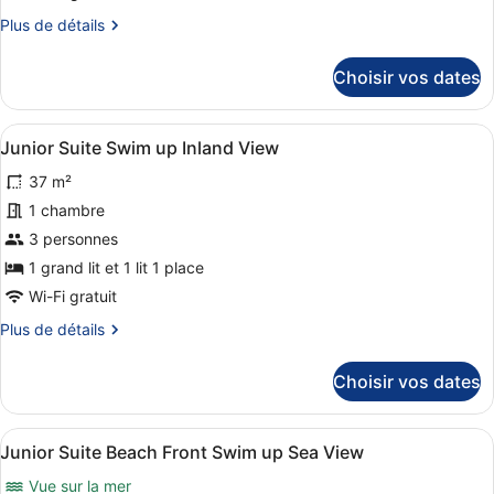
Suite
Plus
Plus de détails
with
de
détails
Private
Choisir vos dates
sur
Pool
le
Side
type
Afficher
Une chambre d’hôtel moderne, dotée d
Sea
5
de
Junior Suite Swim up Inland View
toutes
chambre
View
37 m²
One
les
(Residences
Bedroom
photos
1 chambre
Area)
Suite
pour
3 personnes
with
ce
Private
1 grand lit et 1 lit 1 place
Pool
type
Wi-Fi gratuit
Side
de
Sea
Plus
Plus de détails
chambre :
View
de
Junior
(Residences
détails
Choisir vos dates
Area)
Suite
sur
le
Swim
type
up
Afficher
Une chambre d’hôtel moderne avec u
7
de
Junior Suite Beach Front Swim up Sea View
Inland
toutes
chambre
Vue sur la mer
View
Junior
les