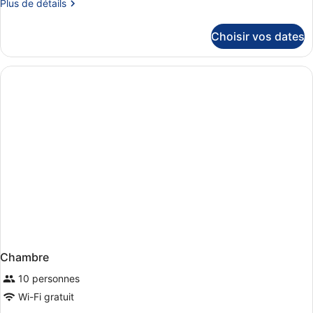
Plus
Plus de détails
de
détails
Choisir vos dates
sur
le
type
de
chambre
Chambre
Chambre
10 personnes
Wi-Fi gratuit