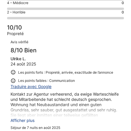
de 8
Note
4 – Médiocre
0
d’après 20 avis
voyageurs
(Bien),
des
sur 22.
de 6
Note
2 – Horrible
0
d’après 2 avis
voyageurs
(Satisfaisant),
des
sur 22.
de 4
d’après 0 avis
voyageurs
(Médiocre),
10/10
sur 22.
de 2
d’après 0 avis
Propreté
(Horrible),
sur 22.
Avis
d’après 0 avis
Avis vérifié
sur 22.
8/10 Bien
Ulrike L.
24 août 2025
Les points forts : Propreté, arrivée, exactitude de l’annonce
Les points faibles : Communication
Traduire avec Google
Kontakt zur Agentur verheerend, da ewige Warteschleife
und Mitarbeitende hat schlecht deutsch gesprochen.
Wohnung hat Neubaustandard und einen guten
Grundriss, sehr sauber, gut ausgestattet und sehr ruhig.
Sie liegt aber inmitten einer teilweise gefällten
Christbaumplantage mit sehr vielen Stechmücken. Nur
Afficher plus
mit Mückenschutzgittern an allen öffenbaren Fenstern
Séjour de 7 nuits en août 2025
bliebe man vor ihnen verschont!