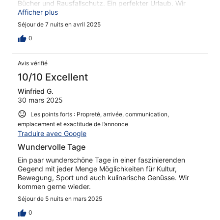
Bücher und Rausfallschutz. Ein perfekter Urlaub. Wir
kommen wieder!
Afficher plus
Séjour de 7 nuits en avril 2025
0
Avis vérifié
10/10 Excellent
Winfried G.
30 mars 2025
Les points forts : Propreté, arrivée, communication,
emplacement et exactitude de l’annonce
Traduire avec Google
Wundervolle Tage
Ein paar wunderschöne Tage in einer faszinierenden
Gegend mit jeder Menge Möglichkeiten für Kultur,
Bewegung, Sport und auch kulinarische Genüsse. Wir
kommen gerne wieder.
Séjour de 5 nuits en mars 2025
0