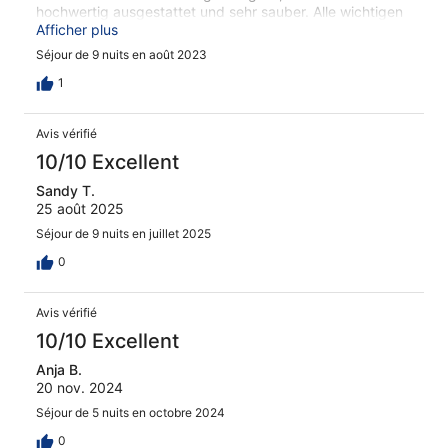
hochwertig ausgestattet und sehr sauber. Alle wichtigen
Utensilien sind vorhanden. Das Haus liegt ruhig, ein
Afficher plus
kleiner Edeka mit anliegendem Metzger ist zu Fuß in drei
Séjour de 9 nuits en août 2023
Minuten erreicht. Ravensburg erreicht man mit dem Auto
in fünf Minuten. Bei den Lorinsers kann man auch Obst
1
kaufen. Wir sind mit unser Wahl der Ferienwohnung sehr
zufrieden und können diese guten Gewissens
Avis vérifié
weiterempfehlen.
10/10 Excellent
Sandy T.
25 août 2025
Séjour de 9 nuits en juillet 2025
0
Avis vérifié
10/10 Excellent
Anja B.
20 nov. 2024
Séjour de 5 nuits en octobre 2024
0