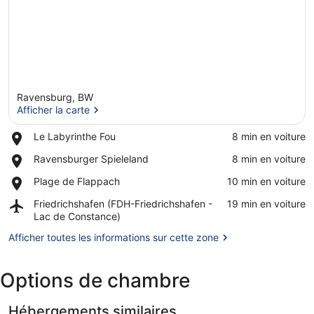
Ravensburg, BW
Afficher la carte
Place,
Le Labyrinthe Fou
‪8 min en voiture‬
Le
Afficher la carte
Place,
Ravensburger Spieleland
‪8 min en voiture‬
Labyrinthe
Ravensburger
Fou
Place,
Plage de Flappach
‪10 min en voiture‬
Spieleland
Plage
Airport,
Friedrichshafen (FDH-Friedrichshafen -
‪19 min en voiture‬
de
Friedrichshafen
Lac de Constance)
Flappach
(FDH-
Afficher toutes les informations sur cette zone
Friedrichshafen
-
Lac
Options de chambre
de
Constance)
Hébergements similaires