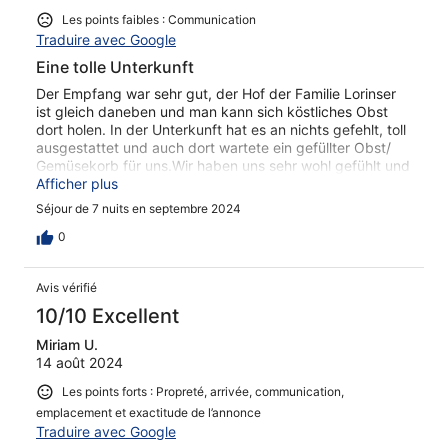
Les points faibles : Communication
Traduire avec Google
Eine tolle Unterkunft
Der Empfang war sehr gut, der Hof der Familie Lorinser
ist gleich daneben und man kann sich köstliches Obst
dort holen. In der Unterkunft hat es an nichts gefehlt, toll
ausgestattet und auch dort wartete ein gefüllter Obst/
Gemüsekorb für uns.Wir haben uns sehr wohl gefühlt und
kommen gerne wieder
Afficher plus
Séjour de 7 nuits en septembre 2024
0
Avis vérifié
10/10 Excellent
Miriam U.
14 août 2024
Les points forts : Propreté, arrivée, communication,
emplacement et exactitude de l’annonce
Traduire avec Google