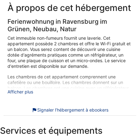
223 €
À propos de cet hébergement
Ferienwohnung in Ravensburg im
Grünen, Neubau, Natur
Cet immeuble non-fumeurs fournit une laverie. Cet
appartement possède 2 chambres et offre le Wi-Fi gratuit et
un balcon. Vous serez content de découvrir une cuisine
dotée d'agréments pratiques comme un réfrigérateur, un
four, une plaque de cuisson et un micro-ondes. Le service
d'entretien est disponible sur demande.
Les chambres de cet appartement comprennent une
cafetière ou une bouilloire. Les chambres donnent sur un
balcon. Les chambres ont une cuisine avec un réfrigérateur,
Afficher plus
une plaque de cuisson, un micro-ondes et un coin salle à
manger séparé. Les salles de bain possèdent une baignoire
ou une douche.
Signaler l’hébergement à ebookers
Cet appartement de Ravensburg offre l'accès gratuit à
Internet par Wi-Fi. Une télévision connectée est disponible
dans les chambres. Un service de ménage est proposé sur
Services et équipements
demande et le remplacement des draps est disponible sur
demande.