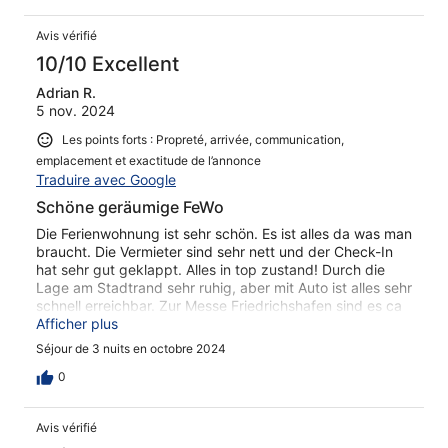
Avis vérifié
10/10 Excellent
Adrian R.
5 nov. 2024
Les points forts : Propreté, arrivée, communication,
emplacement et exactitude de l’annonce
Traduire avec Google
Schöne geräumige FeWo
Die Ferienwohnung ist sehr schön. Es ist alles da was man
braucht. Die Vermieter sind sehr nett und der Check-In
hat sehr gut geklappt. Alles in top zustand! Durch die
Lage am Stadtrand sehr ruhig, aber mit Auto ist alles sehr
schnell erreichbar. Zur Messe Friedrichshafen sind es ca
20 min.
Afficher plus
Séjour de 3 nuits en octobre 2024
0
Avis vérifié