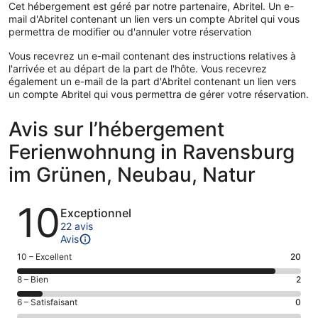
Cet hébergement est géré par notre partenaire, Abritel. Un e-
mail d'Abritel contenant un lien vers un compte Abritel qui vous
permettra de modifier ou d'annuler votre réservation
Vous recevrez un e-mail contenant des instructions relatives à
l'arrivée et au départ de la part de l'hôte. Vous recevrez
également un e-mail de la part d'Abritel contenant un lien vers
un compte Abritel qui vous permettra de gérer votre réservation.
Avis sur l’hébergement
Ferienwohnung in Ravensburg
im Grünen, Neubau, Natur
Avis
10
Exceptionnel
22 avis
Avis
Note
10 – Excellent
20
des
Note
8 – Bien
2
voyageurs
des
de 10
Note
6 – Satisfaisant
0
voyageurs
(Excellent),
des