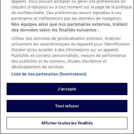
appareil. Vous pouvez accepter ou gérer vos préférences en
cliquant ci-dessous ou à tout moment sur la page de la politique
Publier votre annonce
de confidentialité. Ces préférences seront signalées à nos
Devenir membre affilié
partenaires et n’affecteront pas les données de navigation.
Nos équipes ainsi que nos partenaires externes, traitent
Partenariats
des données selon les finalités suivantes :
Salle de presse
Utiliser des données de géolocalisation précises. Analyser
activement les caractéristiques de l’appareil pour l’identification.
Rapports avec les investisseurs
Stocker et/ou accéder à des informations sur un appareil.
ebookers BONUS+
Publicités et contenu personnalisés, mesure de performance
des publicités et du contenu, études d’audience et
App
développement de services.
Liste de nos partenaires (fournisseurs)
Espace publicitaire
Explorer
J'accepte
Hôtels en France
Tout refuser
Locations de vacances en France
Locations de voiture en France
Afficher toutes les finalités
Vols en France