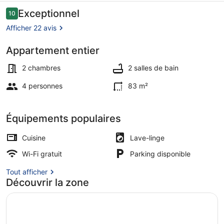
im
Avis
Exceptionnel
10
10 sur 10
voyageurs
Grünen,
Afficher 22 avis
Neubau,
Appartement entier
Natur
Extérieur
2 chambres
2 salles de bain
4 personnes
83 m²
Équipements populaires
Cuisine
Lave-linge
Wi-Fi gratuit
Parking disponible
Tout afficher
Découvrir la zone