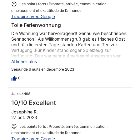
Les points forts : Propreté, arrivée, communication,
emplacement et exactitude de l’annonce
Traduire avec Google
Tolle Ferienwohnung
Die Wohnung war hervorragend! Genau wie beschrieben.
Sehr schön ! Als Willkommensgruß gab es frisches Obst
und für die ersten Tage standen Kaffee und Tee zur
Verfügung .Für Kinder stand sogar Spielzeug zur
Verfügung. Das war sehr aufmerksam! Ansonsten war
auch alles andere reichlich vorhanden. Die Lage war für
Afficher plus
uns super! In Ravensburg war man auch sehr schnell! Die
Séjour de 6 nuits en décembre 2023
Eigentümer sind sehr nett und hilfsbereit. Wir freuen uns
schon auf den nächsten Aufenthalt!
0
Avis vérifié
10/10 Excellent
Josephine R.
27 oct. 2023
Les points forts : Propreté, arrivée, communication,
emplacement et exactitude de l’annonce
Traduire avec Google