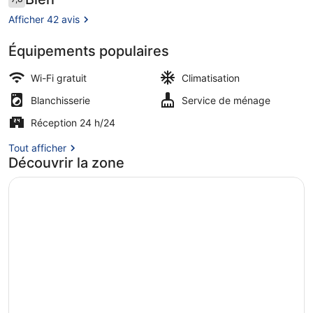
7,8 sur 10
voyageurs
Afficher 42 avis
Équipements populaires
Extérieur
Wi-Fi gratuit
Climatisation
Blanchisserie
Service de ménage
Réception 24 h/24
Tout afficher
Découvrir la zone