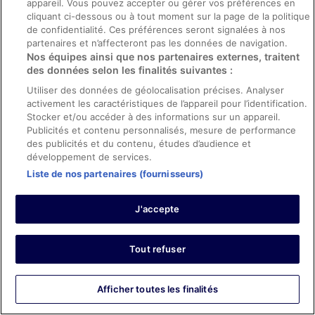
appareil. Vous pouvez accepter ou gérer vos préférences en
Les points forts : Propreté
cliquant ci-dessous ou à tout moment sur la page de la politique
Traduire avec Google
de confidentialité. Ces préférences seront signalées à nos
partenaires et n’affecteront pas les données de navigation.
The room was very clean but came with no blankets only
Nos équipes ainsi que nos partenaires externes, traitent
one sheet on bed and the tv doesn’t work. When we
asked about it he said no they don’t work even though
des données selon les finalités suivantes :
they advertise TVs. The price of the room went up during
Utiliser des données de géolocalisation précises. Analyser
the process of booking it!!!
activement les caractéristiques de l’appareil pour l’identification.
Séjour de 2 nuits en janvier 2019
Stocker et/ou accéder à des informations sur un appareil.
Publicités et contenu personnalisés, mesure de performance
1
des publicités et du contenu, études d’audience et
développement de services.
Avis vérifié
Liste de nos partenaires (fournisseurs)
8/10 Bien
Voyageur vérifié
J'accepte
10 janv. 2019
Les points forts : Propreté, personnel et service, confort de la
Tout refuser
chambre
Traduire avec Google
Tv do not work. Very good breakfast. Near to a shop
Afficher toutes les finalités
where we rented bikes. Good restaurants around. Some
noise in the morning due to some restauration work. For