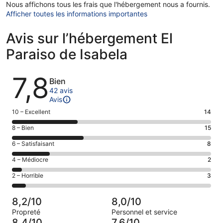
Nous affichons tous les frais que l'hébergement nous a fournis.
Afficher toutes les informations importantes
Avis sur l’hébergement El
Paraiso de Isabela
Avis
7,8
Bien
42 avis
Avis
Note
10 – Excellent
14
des
Note
8 – Bien
15
voyageurs
des
de 10
Note
6 – Satisfaisant
8
voyageurs
(Excellent),
des
de 8
Note
4 – Médiocre
2
d’après 14 avis
voyageurs
(Bien),
des
sur 42.
de 6
Note
2 – Horrible
3
d’après 15 avis
voyageurs
(Satisfaisant),
des
sur 42.
de 4
d’après 8 avis
voyageurs
(Médiocre),
8,2/10
8,0/10
sur 42.
de 2
d’après 2 avis
Propreté
Personnel et service
(Horrible),
sur 42.
8,4/10
7,6/10