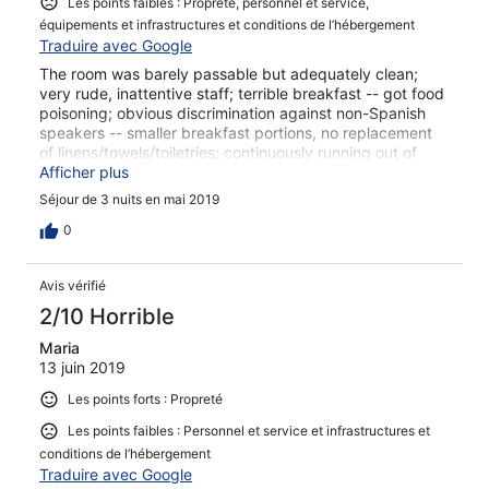
Les points faibles : Propreté, personnel et service,
équipements et infrastructures et conditions de l’hébergement
Traduire avec Google
The room was barely passable but adequately clean;
very rude, inattentive staff; terrible breakfast -- got food
poisoning; obvious discrimination against non-Spanish
speakers -- smaller breakfast portions, no replacement
of linens/towels/toiletries; continuously running out of
drinking water; would never stay there again. Actually,
Afficher plus
Isabella island is not really worth the money/effort/trouble
Séjour de 3 nuits en mai 2019
to visit in the first place -- officials demand USD20 from
each pax upon disembarking from cramped, dangerous
0
boats; most of the Galapagos is now geared toward the
1% super-rich -- if you are not one of them and don't
Avis vérifié
want to be abused at every turn, you better stay away
and, instead, visit places that still respect budget
2/10 Horrible
travelers and backpackers!!
Maria
13 juin 2019
Les points forts : Propreté
Les points faibles : Personnel et service et infrastructures et
conditions de l’hébergement
Traduire avec Google