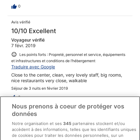
0
Avis vérifié
10/10 Excellent
Voyageur vérifié
7 févr. 2019
Les points forts : Propreté, personnel et service, équipements
et infrastructures et conditions de l’hébergement
Traduire avec Google
Close to the center, clean, very lovely staff, big rooms,
nice restaurants very close, walkable
Séjour de 3 nuits en février 2019
0
Nous prenons à coeur de protéger vos
données
Avis vérifié
6/10 Satisfaisant
Notre organisation et ses
345
partenaires stockent et/ou
accèdent à des informations, telles que les identifiants uniques
Voyageur vérifié
de cookies pour traiter les données personnelles, sur un
17 janv. 2019