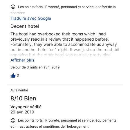
Les points forts : Propreté, personnel et service, confort de la
chambre
Traduire avec Google
Decent hotel
The hotel had overbooked their rooms which I had
previously read in a review that it happened before.
Fortunately, they were able to accommodate us anyway
but in another hotel for 1 night. It was just up the road, bit
annoying but the other hotel was actually pretty nice.
Other than that, it was a pleasant stay for the price.
Afficher plus
Breakfast was actually pretty good. Juice, bread and
Séjour de 3 nuits en avril 2019
eggs. The room we were eventually given was spacious
but the Aircon didn't really work and it was hot, it was
0
also in a stupid place in the room. Free water though on
each floor. WiFi sucked.
Avis vérifié
8/10 Bien
Voyageur vérifié
29 avr. 2019
Les points forts : Propreté, personnel et service, équipements
et infrastructures et conditions de l’hébergement