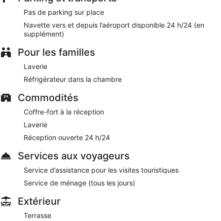
À deux pas de Parc national des Galápagos et à 5
Pas de parking sur place
minutes à pied de Plage de Puerto Villamil
Navette vers et depuis l’aéroport disponible 24 h/24 (en
Service de navette vers et depuis l'aéroport disponible
supplément)
en supplément
Pour les familles
El Paraiso de Isabela offre de nombreuses prestations
comme une terrasse, un service d'assistance pour les visites
Laverie
touristiques ou l'achat de billets et une laverie. Vous
Réfrigérateur dans la chambre
profiterez de l'accès gratuit au Wi-Fi dans les espaces
communs. Vous pourrez profiter en supplément d'une
Commodités
navette vers et depuis l'aéroport (24 h/24).
Coffre-fort à la réception
Laverie
Réception ouverte 24 h/24
Services aux voyageurs
Service d’assistance pour les visites touristiques
Service de ménage (tous les jours)
Extérieur
Terrasse