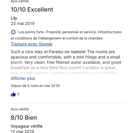
Avis vérifié
10/10 Excellent
Lily
23 mai 2019
Les points forts : Propreté, personnel et service, infrastructures
et conditions de l’hébergement et confort de la chambre
Traduire avec Google
Such a nice stay at Paraiso de Isabela! The rooms are
spacious and comfortable, with a mini fridge and a small
porch. Very clean, free filtered water available, and good
breakfast on a nice third floor porch! Location is great,
lots of stuff walking distance and there’s a mini market
attached to the hotel which is super convenient. The
Afficher plus
owners are so kind, they even drove us to the port for a
Séjour de 5 nuits en mai 2019
5:30 AM ferry. My only complaint is it can be a little
noisy. Still definitely recommend!
0
Avis vérifié
8/10 Bien
Voyageur vérifié
12 mai 2019