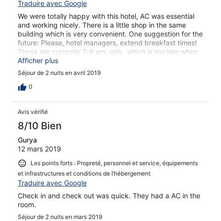
Traduire avec Google
We were totally happy with this hotel, AC was essential
and working nicely. There is a little shop in the same
building which is very convenient. One suggestion for the
future: Please, hotel managers, extend breakfast times!
These are currently 7-8 am, only, which is too late when
going on a tour, which usually start around 6 am, and too
Afficher plus
early on holiday mornings without a tour ;-)
Séjour de 2 nuits en avril 2019
0
Avis vérifié
8/10 Bien
Gurya
12 mars 2019
Les points forts : Propreté, personnel et service, équipements
et infrastructures et conditions de l’hébergement
Traduire avec Google
Check in and check out was quick. They had a AC in the
room.
Séjour de 2 nuits en mars 2019