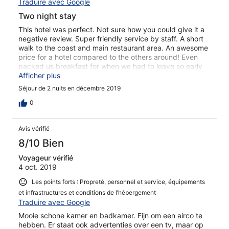
Traduire avec Google
Two night stay
This hotel was perfect. Not sure how you could give it a
negative review. Super friendly service by staff. A short
walk to the coast and main restaurant area. An awesome
price for a hotel compared to the others around! Even
packed us breakfast for when we had to leave so early
for our ferry out. Thanks for an awesome stay!
Afficher plus
Séjour de 2 nuits en décembre 2019
0
Avis vérifié
8/10 Bien
Voyageur vérifié
4 oct. 2019
Les points forts : Propreté, personnel et service, équipements
et infrastructures et conditions de l’hébergement
Traduire avec Google
Mooie schone kamer en badkamer. Fijn om een airco te
hebben. Er staat ook advertenties over een tv, maar op