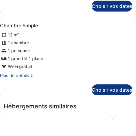
Chambre
détails
Choisir vos dates
avec
sur
le
lits
type
jumeaux
Afficher
Un lit simple avec une couvre-lit b
1
de
Chambre Simple
toutes
chambre
12 m²
Chambre
les
avec
photos
1 chambre
lits
pour
1 personne
jumeaux
ce
1 grand lit 1 place
type
Wi-Fi gratuit
de
Plus
Plus de détails
chambre :
de
Chambre
détails
Choisir vos dates
Simple
sur
le
type
Hébergements similaires
de
chambre
Gran Hostal Tintorera
Hotel La 
Chambre
Simple