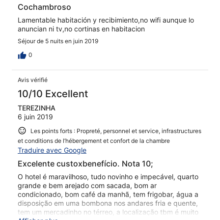
Cochambroso
Lamentable habitación y recibimiento,no wifi aunque lo
anuncian ni tv,no cortinas en habitacion
Séjour de 5 nuits en juin 2019
0
Avis vérifié
10/10 Excellent
TEREZINHA
6 juin 2019
Les points forts : Propreté, personnel et service, infrastructures
et conditions de l’hébergement et confort de la chambre
Traduire avec Google
Excelente custoxbenefício. Nota 10;
O hotel é maravilhoso, tudo novinho e impecável, quarto
grande e bem arejado com sacada, bom ar
condicionado, bom café da manhã, tem frigobar, água a
disposição em uma bombona nos andares fria e quente,
tem um mercadinho no térreo, a localização tbm é muito