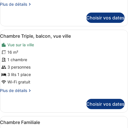
Plus
Plus de détails
chambre :
de
Chambre
détails
Choisir vos dates
Double
sur
le
type
Afficher
Une chambre d’hôtel avec trois lit
8
de
Chambre Triple, balcon, vue ville
toutes
chambre
Vue sur la ville
Chambre
les
Double
photos
16 m²
pour
1 chambre
ce
3 personnes
type
3 lits 1 place
de
Wi-Fi gratuit
chambre :
Plus
Plus de détails
Chambre
de
Triple,
détails
Choisir vos dates
balcon,
sur
vue
le
type
ville
Afficher
Une chambre d’hôtel avec quatre lit
7
de
Chambre Familiale
toutes
chambre