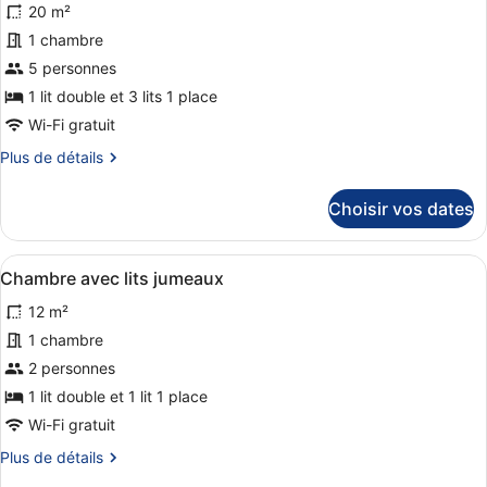
20 m²
Chambre
les
Triple,
photos
1 chambre
balcon,
pour
5 personnes
vue
ce
ville
1 lit double et 3 lits 1 place
type
Wi-Fi gratuit
de
Plus
Plus de détails
chambre :
de
Chambre
détails
Choisir vos dates
Familiale
sur
le
type
Afficher
Une chambre d’hôtel avec deux lits,
1
de
Chambre avec lits jumeaux
toutes
chambre
12 m²
Chambre
les
Familiale
photos
1 chambre
pour
2 personnes
ce
1 lit double et 1 lit 1 place
type
Wi-Fi gratuit
de
Plus
Plus de détails
chambre :
de