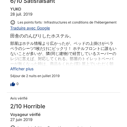
6/10 Satisfaisant
YUKO
28 juil. 2019
Les points forts : Infrastructures et conditions de l’hébergement
Traduire avec Google
田舎ののんびりしたホステル。
部屋はホテル情報より広かったが、ベッドの上掛けがペラ
ペラのシーツ1枚だけにビックリ！ ホテルフロントに誰もい
ないことが多いが、隣(同じ建物)で経営しているスーパーの
レジに言えば、対応してくれる。部屋のトイレットペーパ
ーが無くなった時は、商品をくれた(笑) 屋上でいただく朝
食は、気持ち良かった。コーヒーにミルクをお願いする
Afficher plus
と、ホットミルクとインスタントコーヒーの瓶が来たのに
Séjour de 2 nuits en juillet 2019
は驚いた。 近くにレンタサイクルの店があるので利用し
た。 英語はあまり通用しない。 wifはフロント近くでない
0
と繋がらない。
Avis vérifié
2/10 Horrible
Voyageur vérifié
27 juin 2019