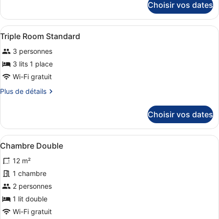
Choisir vos dates
sur
chambre :
le
Double
type
Afficher
Wi-Fi gratuit, draps fournis
Room
8
de
Triple Room Standard
toutes
chambre
Standard
3 personnes
Double
les
Room
photos
3 lits 1 place
Standard
pour
Wi-Fi gratuit
ce
Plus
Plus de détails
type
de
de
détails
Choisir vos dates
sur
chambre :
le
Triple
type
Afficher
Une chambre d’hôtel avec un lit, un
Room
16
de
Chambre Double
toutes
chambre
Standard
12 m²
Triple
les
Room
photos
1 chambre
Standard
pour
2 personnes
ce
1 lit double
type
Wi-Fi gratuit
de