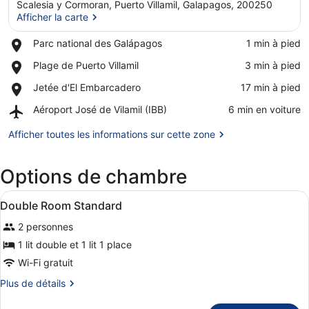
Scalesia y Cormoran, Puerto Villamil, Galapagos, 200250
Afficher la carte
Place,
Parc national des Galápagos
‪1 min à pied‬
Parc
Afficher la carte
Place,
Plage de Puerto Villamil
‪3 min à pied‬
national
Plage
des
Place,
Jetée d'El Embarcadero
‪17 min à pied‬
de
Galápagos
Jetée
Puerto
Airport,
Aéroport José de Vilamil (IBB)
‪6 min en voiture‬
d'El
Villamil
Aéroport
Embarcadero
José
Afficher toutes les informations sur cette zone
de
Vilamil
Options de chambre
(IBB)
Afficher
Wi-Fi gratuit, draps fournis
10
Double Room Standard
toutes
2 personnes
les
photos
1 lit double et 1 lit 1 place
pour
Wi-Fi gratuit
ce
Plus
Plus de détails
type
de
de
détails