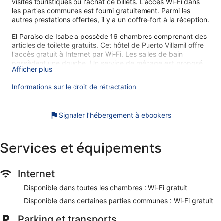
visites touristiques ou l'achat de billets. L'accès Wi-Fi dans
les parties communes est fourni gratuitement. Parmi les
autres prestations offertes, il y a un coffre-fort à la réception.
El Paraiso de Isabela possède 16 chambres comprenant des
articles de toilette gratuits. Cet hôtel de Puerto Villamil offre
l'accès gratuit à Internet par Wi-Fi. Les salles de bain
possèdent une douche. Un service de ménage est proposé
Afficher plus
tous les jours et des sèche-cheveux est disponible sur
demande.
Informations sur le droit de rétractation
Les activités de loisir répertoriées ci-dessous sont
accessibles directement sur place ou à proximité. Ces
activités peuvent faire l'objet de frais supplémentaires.
Signaler l’hébergement à ebookers
Lors de votre séjour dans El Paraiso de Isabela, vous ne
serez qu'à quelques minutes de marche de Parc national des
Services et équipements
Galápagos. Vous pourrez profiter de services et
équipements comme l'accès Wi-Fi à Internet gratuit et une
navette vers et depuis l'aéroport (en supplément), sans
Internet
oublier une laverie.
Disponible dans toutes les chambres : Wi-Fi gratuit
Wi-Fi gratuit
Disponible dans certaines parties communes : Wi-Fi gratuit
Parmi les prestations offertes, on trouve un coffre-fort à
la réception, une laverie et une terrasse
Parking et transports