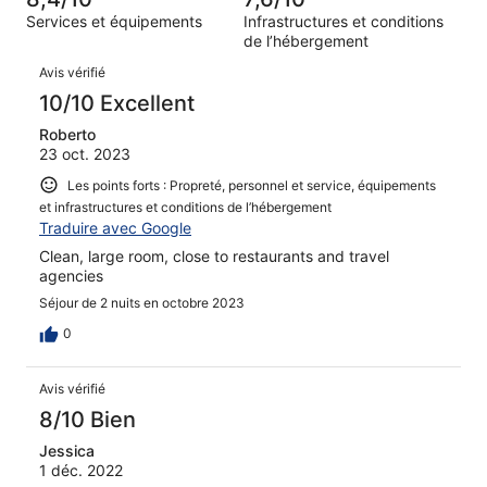
d’après 3 avis
Services et équipements
Infrastructures et conditions
sur 42.
de l’hébergement
Avis
Avis vérifié
10/10 Excellent
Roberto
23 oct. 2023
Les points forts : Propreté, personnel et service, équipements
et infrastructures et conditions de l’hébergement
Traduire avec Google
Clean, large room, close to restaurants and travel
agencies
Séjour de 2 nuits en octobre 2023
0
Avis vérifié
8/10 Bien
Jessica
1 déc. 2022