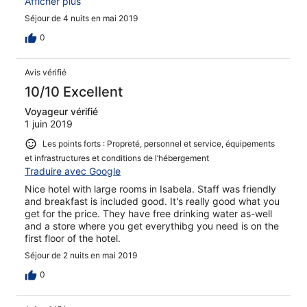
boa, muito atenciosos. O dono do hotel nos levou de
Afficher plus
madrugada para o porto, muito amável e gentil.
Séjour de 4 nuits en mai 2019
0
Avis vérifié
10/10 Excellent
Voyageur vérifié
1 juin 2019
Les points forts : Propreté, personnel et service, équipements
et infrastructures et conditions de l’hébergement
Traduire avec Google
Nice hotel with large rooms in Isabela. Staff was friendly
and breakfast is included good. It's really good what you
get for the price. They have free drinking water as-well
and a store where you get everythibg you need is on the
first floor of the hotel.
Séjour de 2 nuits en mai 2019
0