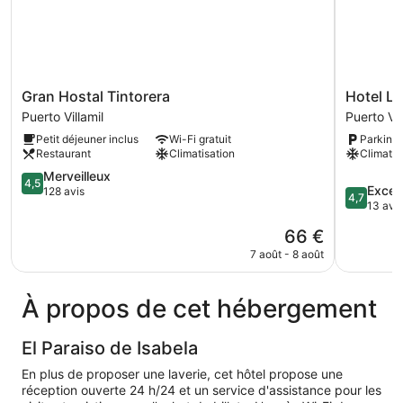
Gran
Hotel
Gran Hostal Tintorera
Hotel L
Hostal
La
Puerto Villamil
Puerto Vil
Tintorera
Gran
Petit déjeuner inclus
Wi-Fi gratuit
Parking 
Puerto
Tortuga
Restaurant
Climatisation
Climatis
Villamil
Puerto
4.5
Villamil
Merveilleux
4,5
4.7
Excep
sur
128 avis
4,7
sur
13 avis
5,
5,
Merveilleux,
Le
66 €
Exception
128 avis
nouveau
13 avis
7 août - 8 août
prix
est
de
À propos de cet hébergement
66 €
El Paraiso de Isabela
En plus de proposer une laverie, cet hôtel propose une
réception ouverte 24 h/24 et un service d'assistance pour les