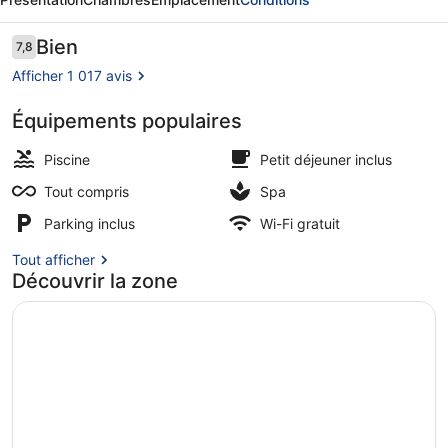
Hodelpa
Puerto
Avis
Bien
7,8
7,8 sur 10
voyageurs
Plata
Afficher 1 017 avis
-
Équipements populaires
All
4 piscines extérieures, parasols de
Inclusive
Piscine
Petit déjeuner inclus
Tout compris
Spa
Parking inclus
Wi-Fi gratuit
Tout afficher
Découvrir la zone