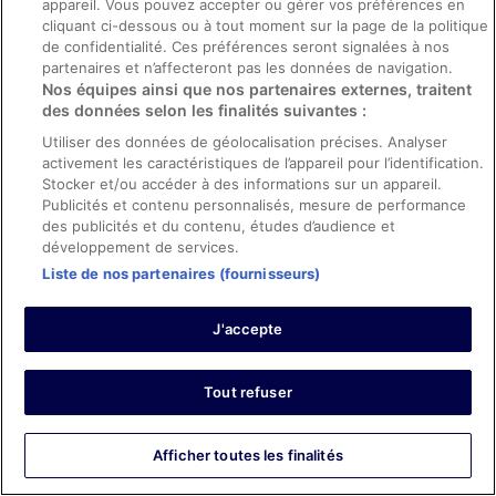
appareil. Vous pouvez accepter ou gérer vos préférences en
restaurant's were nice and had lots of options
cliquant ci-dessous ou à tout moment sur la page de la politique
Séjour de 2 nuits en avril 2026
de confidentialité. Ces préférences seront signalées à nos
partenaires et n’affecteront pas les données de navigation.
0
Nos équipes ainsi que nos partenaires externes, traitent
des données selon les finalités suivantes :
Avis vérifié
Utiliser des données de géolocalisation précises. Analyser
8/10 Bien
activement les caractéristiques de l’appareil pour l’identification.
Stocker et/ou accéder à des informations sur un appareil.
Miguel
Publicités et contenu personnalisés, mesure de performance
13 févr. 2026
des publicités et du contenu, études d’audience et
Les points forts : Propreté, équipements, infrastructures et
développement de services.
conditions de l’hébergement
Liste de nos partenaires (fournisseurs)
Traduire avec Google
Room cleanses very good, as well as staff outstanding.
J'accepte
Séjour de 4 nuits en février 2026
0
Tout refuser
Avis vérifié
Afficher toutes les finalités
6/10 Satisfaisant