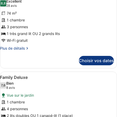
Pax
Excellent
Adults
les
8,8
8,8 sur 10
(28 avis)
28 avis
Only
photos
Jr.
74 m²
pour
Suite
1 chambre
ce
2
3 personnes
Pax
type
de
1 très grand lit OU 2 grands lits
chambre :
Wi-Fi gratuit
Swim
Plus
Plus de détails
out
de
détails
Room
Choisir vos dates
sur
18+
le
type
Afficher
Family Deluxe | Salle de bain | Dou
9
de
Family Deluxe
toutes
chambre
Bien
Swim
les
7,6
7,6 sur 10
(8 avis)
8 avis
out
photos
Room
Vue sur le jardin
pour
18+
1 chambre
ce
4 personnes
type
de
2 lits doubles OU 1 canapé-lit (1 place)