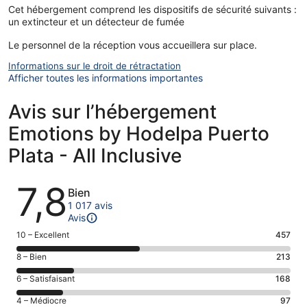
Cet hébergement comprend les dispositifs de sécurité suivants :
un extincteur et un détecteur de fumée
Le personnel de la réception vous accueillera sur place.
Informations sur le droit de rétractation
Afficher toutes les informations importantes
Avis sur l’hébergement
Emotions by Hodelpa Puerto
Plata - All Inclusive
Avis
7,8
Bien
1 017 avis
Avis
Note
10 – Excellent
457
des
Note
8 – Bien
213
voyageurs
des
de 10
Note
6 – Satisfaisant
168
voyageurs
(Excellent),
des
de 8
Note
4 – Médiocre
97
d’après 457 avis
voyageurs