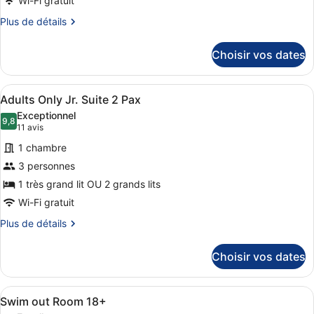
Wi-Fi gratuit
Adults
Plus
Plus de détails
Only
de
Room
détails
Choisir vos dates
sur
le
type
Afficher
Une chambre d’hôtel avec un grand 
5
de
Adults Only Jr. Suite 2 Pax
toutes
chambre
Exceptionnel
Superior
les
9,8
9,8 sur 10
(11 avis)
11 avis
Adults
photos
Only
1 chambre
pour
Room
3 personnes
ce
1 très grand lit OU 2 grands lits
type
de
Wi-Fi gratuit
chambre :
Plus
Plus de détails
Adults
de
détails
Only
Choisir vos dates
sur
Jr.
le
Suite
type
Afficher
Une piscine avec des chaises longu
5
de
2
Swim out Room 18+
toutes
chambre