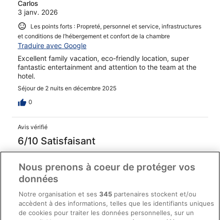
Carlos
3 janv. 2026
Les points forts : Propreté, personnel et service, infrastructures
et conditions de l’hébergement et confort de la chambre
Traduire avec Google
Excellent family vacation, eco-friendly location, super
fantastic entertainment and attention to the team at the
hotel.
Séjour de 2 nuits en décembre 2025
0
Avis vérifié
6/10 Satisfaisant
Juan
10 avr. 2026
Nous prenons à coeur de protéger vos
données
Les points forts : Propreté, personnel et service, équipements
Traduire avec Google
Notre organisation et ses
345
partenaires stockent et/ou
Everything was good but the food varieties and it was
accèdent à des informations, telles que les identifiants uniques
the same time every day,so it got plain at some point
de cookies pour traiter les données personnelles, sur un
,don't expect to much from the buffet's but the