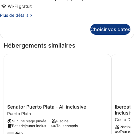
chambre :
Wi-Fi gratuit
Family
Plus
Plus de détails
Deluxe
de
détails
Choisir vos dates
sur
le
type
Hébergements similaires
de
chambre
Senator Puerto Plata - All inclusive
Iberostar
Family
Deluxe
Senator
Iberostar
Senator Puerto Plata - All inclusive
Iberosta
Puerto
Waves
Inclusiv
Puerto Plata
Plata
Costa
Costa Do
Sur une plage privée
Piscine
-
Dorada
Petit déjeuner inclus
Tout compris
Piscine
All
-
Tout com
inclusive
3.9
All
Bien