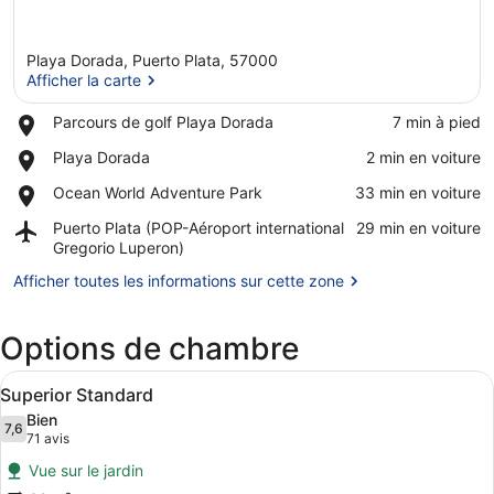
Playa Dorada, Puerto Plata, 57000
Afficher la carte
Place,
Parcours de golf Playa Dorada
‪7 min à pied‬
Parcours
Afficher la carte
Place,
Playa Dorada
‪2 min en voiture‬
de
Playa
golf
Place,
Ocean World Adventure Park
‪33 min en voiture‬
Dorada
Playa
Ocean
Dorada
Airport,
Puerto Plata (POP-Aéroport international
‪29 min en voiture‬
World
Puerto
Gregorio Luperon)
Adventure
Plata
Park
Afficher toutes les informations sur cette zone
(POP-
Aéroport
international
Options de chambre
Gregorio
Luperon)
Afficher
Une chambre d’hôtel avec un grand l
5
Superior Standard
toutes
Bien
les
7,6
7,6 sur 10
(71 avis)
71 avis
photos
Vue sur le jardin
pour