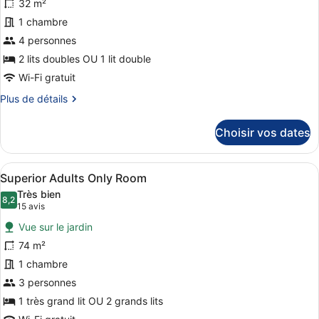
32 m²
ce
1 chambre
type
de
4 personnes
chambre :
2 lits doubles OU 1 lit double
Superior
Wi-Fi gratuit
Standard
Plus
Plus de détails
de
détails
Choisir vos dates
sur
le
type
Afficher
Une chambre d’hôtel moderne, dotée d
6
de
Superior Adults Only Room
toutes
chambre
Très bien
Superior
les
8,2
8,2 sur 10
(15 avis)
15 avis
Standard
photos
Vue sur le jardin
pour
74 m²
ce
1 chambre
type
de
3 personnes
chambre :
1 très grand lit OU 2 grands lits
Superior