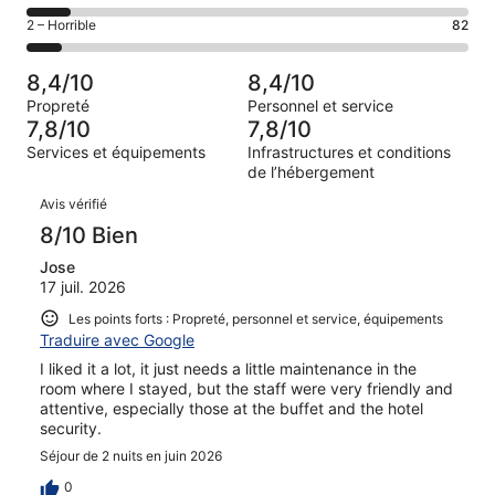
(Bien),
des
sur 1017.
de 6
Note
2 – Horrible
82
d’après 213 avis
voyageurs
(Satisfaisant),
des
sur 1017.
de 4
d’après 168 avis
voyageurs
(Médiocre),
8,4/10
8,4/10
sur 1017.
de 2
d’après 97 avis
Propreté
Personnel et service
(Horrible),
sur 1017.
7,8/10
7,8/10
d’après 82 avis
Services et équipements
Infrastructures et conditions
sur 1017.
de l’hébergement
Avis
Avis vérifié
8/10 Bien
Jose
17 juil. 2026
Les points forts : Propreté, personnel et service, équipements
Traduire avec Google
I liked it a lot, it just needs a little maintenance in the
room where I stayed, but the staff were very friendly and
attentive, especially those at the buffet and the hotel
security.
Séjour de 2 nuits en juin 2026
0