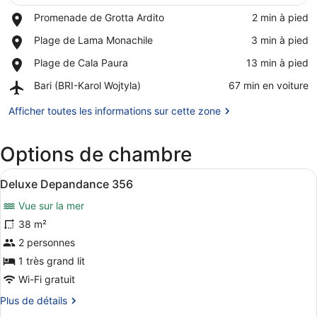
Place,
Promenade de Grotta Ardito
‪2 min à pied‬
Promenade
Afficher la carte
Place,
Plage de Lama Monachile
‪3 min à pied‬
de
Plage
Grotta
Place,
Plage de Cala Paura
‪13 min à pied‬
de
Ardito
Plage
Lama
Airport,
Bari (BRI-Karol Wojtyla)
‪67 min en voiture‬
de
Monachile
Bari
Cala
(BRI-
Afficher toutes les informations sur cette zone
Paura
Karol
Wojtyla)
Options de chambre
Afficher
Une chambre à coucher moderne avec
6
Deluxe Depandance 356
toutes
Vue sur la mer
les
photos
38 m²
pour
2 personnes
ce
1 très grand lit
type
Wi-Fi gratuit
de
Plus
Plus de détails
chambre :
de