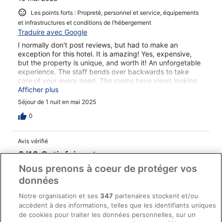
Les points forts : Propreté, personnel et service, équipements
et infrastructures et conditions de l’hébergement
Traduire avec Google
I normally don't post reviews, but had to make an
exception for this hotel. It is amazing! Yes, expensive,
but the property is unique, and worth it! An unforgetable
experience. The staff bends over backwards to take
care of your every need. The rooms have views looking
right down to the grotto and out to the Adriatic Sea. Like
Afficher plus
being on a cruise ship. Our room was one of the most
Séjour de 1 nuit en mai 2025
modern I've ever stayed in with remote controlled
lighting, curtains, music and climate control. The
0
amenities are all top-notch. The town of Polignano a
Mare is beautiful. About 35 minutes south of Bari. The
Avis vérifié
people are so friendly. We ate at the restaurant in the
cave below the hotel and had a once-in-a-lifetime dining
6/10 Satisfaisant
experience. I was a little concerned based on some
Nous prenons à coeur de protéger vos
Marjan
online reviews about the restaurant, but don't let those
18 août 2022
données
scare you away, definitely check it out. The restaurant
staff was 10/10, with multiple people tending to us
Les points forts : Propreté, infrastructures et conditions de
Notre organisation et ses
347
partenaires stockent et/ou
through the amazing meal. If you are coming to Italy this
l’hébergement, confort de la chambre
accèdent à des informations, telles que les identifiants uniques
place should be on your list of stops.
de cookies pour traiter les données personnelles, sur un
Les points faibles : Personnel et service