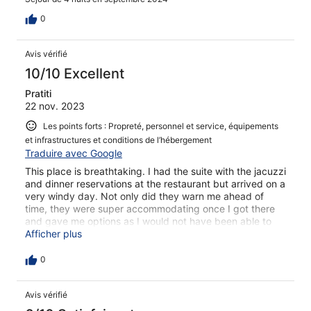
0
Avis vérifié
10/10 Excellent
Pratiti
22 nov. 2023
Les points forts : Propreté, personnel et service, équipements
et infrastructures et conditions de l’hébergement
Traduire avec Google
This place is breathtaking. I had the suite with the jacuzzi
and dinner reservations at the restaurant but arrived on a
very windy day. Not only did they warn me ahead of
time, they were super accommodating once I got there
and gave me options as I would not have been able to
use the jacuzzi that day. The restaurant was closed but
Afficher plus
they went out of their way to give me a private tour so I
could take photos and videos. Everyone was super
0
sweet, and I will definitely come back! Do yourself a
favor and stay here; you will NOT regret it one bit. One of
Avis vérifié
the best experiences of my life to date, even with the
wind.