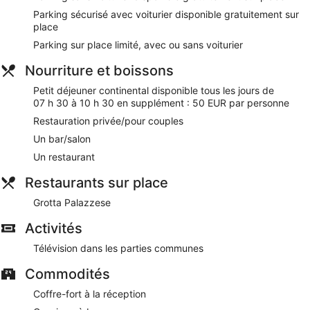
qu'à quelques minutes de marche de Plage de Lama
Parking sécurisé avec voiturier disponible gratuitement sur
Monachile. Dans cet hébergement, vous profiterez de
place
prestations de choix comme l'accès Wi-Fi à Internet gratuit
et un parking gratuit avec voiturier, sans oublier un
Parking sur place limité, avec ou sans voiturier
restaurant.
Nourriture et boissons
Wi-Fi gratuit
Petit déjeuner continental disponible tous les jours de
Parking avec voiturier et parking sans service de
07 h 30 à 10 h 30 en supplément : 50 EUR par personne
voiturier gratuits
Restauration privée/pour couples
Vous vous délecterez de spécialités Cuisine locale à
Grotta Palazzese, un restaurant gastronomique qui
Un bar/salon
bénéficie d'un panorama sur l'océan
Un restaurant
Petit déjeuner continental servi tous les jours en
supplément
Restaurants sur place
Parmi les services offerts, vous trouverez un service de
Grotta Palazzese
nettoyage à sec / blanchisserie, un service de
conciergerie et un service d'assistance pour les visites
Activités
touristiques ou l'achat de billets
Télévision dans les parties communes
À deux pas de Promenade de Grotta Ardito et à 6
minutes à pied de Plage de Lama Monachile
Commodités
L'hébergement abrite un restaurant. L'hébergement abrite un
Coffre-fort à la réception
bar / salon, l'idéal pour siroter un cocktail après une journée