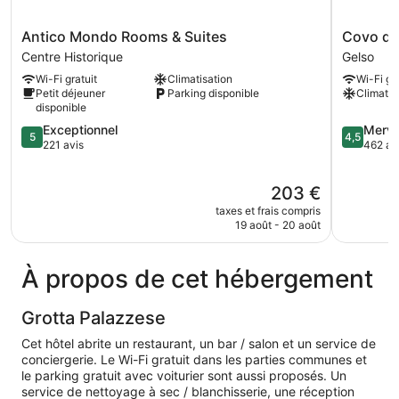
Antico
Covo
Antico Mondo Rooms & Suites
Covo de
Mondo
dei
Centre Historique
Gelso
Rooms
Saraceni
Wi-Fi gratuit
Climatisation
Wi-Fi gra
&
Gelso
Petit déjeuner
Parking disponible
Climatis
Suites
disponible
Centre
5.0
4.5
Exceptionnel
Merve
Historique
5
4,5
sur
sur
221 avis
462 av
5,
5,
Exceptionnel,
Merveilleu
Le
203 €
221 avis
462 avis
nouveau
taxes et frais compris
prix
19 août - 20 août
est
de
203 €
À propos de cet hébergement
Grotta Palazzese
Cet hôtel abrite un restaurant, un bar / salon et un service de
conciergerie. Le Wi-Fi gratuit dans les parties communes et
le parking gratuit avec voiturier sont aussi proposés. Un
service de nettoyage à sec / blanchisserie, une réception