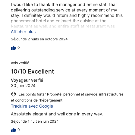
I would like to thank the manager and entire staff that
delivering outstanding service at every moment of my
stay. I definitely would return and highly recommend this
phenomenal hotel and enjoyed the cuisine at the
Restaurant as well, and entire staff at restaurant was
exquisite. Thank you Grotta Palezesse and shall
Afficher plus
definitely visit again Miss Joycie
Séjour de 2 nuits en octobre 2024
0
Avis vérifié
10/10 Excellent
Voyageur vérifié
30 juin 2024
Les points forts : Propreté, personnel et service, infrastructures
et conditions de l’hébergement
Traduire avec Google
Absolutely elegant and well done in every way.
Séjour de 1 nuit en juin 2024
0