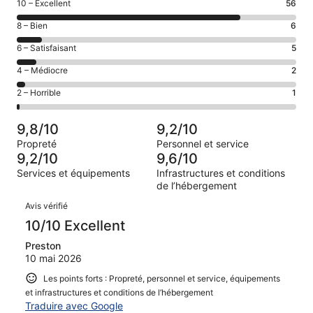
Note
10 – Excellent
56
des
Note
8 – Bien
6
voyageurs
des
de 10
Note
6 – Satisfaisant
5
voyageurs
(Excellent),
des
de 8
Note
4 – Médiocre
2
d’après 56 avis
voyageurs
(Bien),
des
sur 70.
de 6
Note
2 – Horrible
1
d’après 6 avis
voyageurs
(Satisfaisant),
des
sur 70.
de 4
d’après 5 avis
voyageurs
(Médiocre),
9,8/10
9,2/10
sur 70.
de 2
d’après 2 avis
Propreté
Personnel et service
(Horrible),
sur 70.
9,2/10
9,6/10
d’après 1 avis
Services et équipements
Infrastructures et conditions
sur 70.
de l’hébergement
Avis
Avis vérifié
10/10 Excellent
Preston
10 mai 2026
Les points forts : Propreté, personnel et service, équipements
et infrastructures et conditions de l’hébergement
Traduire avec Google