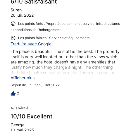
6/10 Satisfaisant
Suren
26 juil. 2022
Les points forts : Propreté, personnel et service, infrastructures
et conditions de l’hébergement
Les points faibles : Services et équipements
Traduire avec Google
The place is beautiful. The staff is the best. The property
itself is very well located but other than the views which
are amazing, the hotel doesn't have any amenities that
justify how much they charge a night. The other thing
that didn't make sense to me is that there is no pool or
beach access. If you want, you can pay $50 per person
Afficher plus
and they will take you to their other hotel 3km away. Do
Séjour de 1 nuit en juillet 2022
they really need to charge for that, just included in the
price per night, that would have made more sense to me.
2
Lastly eating in the restaurant, which is expensive as
well, it was a magical experience. In summary, I will go
Avis vérifié
back to the restaurant but not the hotel
10/10 Excellent
George
10 mai 2025