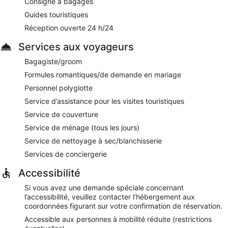
Consigne à bagages
de visites. Le Wi-Fi est disponible gratuitement dans les
espaces communs. Dans une atmosphère luxueuse très
Guides touristiques
agréable, Grotta Palazzese offre également un personnel
Réception ouverte 24 h/24
polyglotte, un service d'assistance pour les visites
touristiques ou l'achat de billets et un service de
Services aux voyageurs
conciergerie. Un parking en libre-service et avec service de
voiturier est disponible gratuitement.
Bagagiste/groom
Cet hôtel 5 étoiles de Polignano a Mare met à la disposition
Formules romantiques/de demande en mariage
des clients des zones fumeurs.
Personnel polyglotte
Moyennant un supplément, les clients peuvent bénéficier
Service d’assistance pour les visites touristiques
d'un petit déjeuner continental tous les jours de 07 h 30 à
10 h 30.
Service de couverture
Service de ménage (tous les jours)
Grotta Palazzese
- Offrant une vue sur l'océan, ce
restaurant gastronomique propose des spécialités Cuisine
Service de nettoyage à sec/blanchisserie
locale et sert le déjeuner et le dîner. Réservation obligatoire.
Services de conciergerie
Ouvert tous les jours.
Accessibilité
Un service d'étage (horaires limités) est disponible.
Si vous avez une demande spéciale concernant
l’accessibilité, veuillez contacter l’hébergement aux
coordonnées figurant sur votre confirmation de réservation.
Accessible aux personnes à mobilité réduite (restrictions