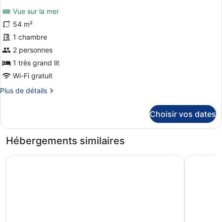
(151)
photos
Vue sur la mer
pour
54 m²
ce
1 chambre
type
de
2 personnes
chambre :
1 très grand lit
Suite
Wi-Fi gratuit
(252)
Plus
Plus de détails
de
détails
Choisir vos dates
sur
le
type
Hébergements similaires
de
chambre
Antico Mondo Rooms & Suites
Covo dei 
Suite
(252)