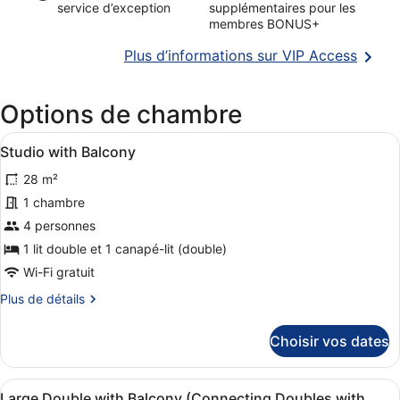
service d’exception
supplémentaires pour les
membres BONUS+
S’ouvr
Plus d’informations sur VIP Access
dans
une
Options de chambre
nouvel
fenêtr
Afficher
Une chambre d’hôtel avec un grand 
5
Studio with Balcony
toutes
28 m²
les
photos
1 chambre
pour
4 personnes
ce
1 lit double et 1 canapé-lit (double)
type
Wi-Fi gratuit
de
Plus
Plus de détails
chambre :
de
Studio
détails
Choisir vos dates
with
sur
le
Balcony
type
Afficher
Une chambre d’hôtel avec un grand 
6
de
Large Double with Balcony (Connecting Doubles with