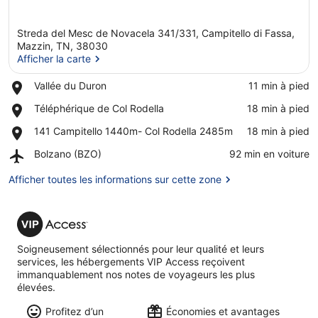
Streda del Mesc de Novacela 341/331, Campitello di Fassa,
Mazzin, TN, 38030
Afficher la carte
Place,
Vallée du Duron
‪11 min à pied‬
Afficher la carte
Vallée
Place,
Téléphérique de Col Rodella
‪18 min à pied‬
du
Téléphérique
Duron
Place,
141 Campitello 1440m- Col Rodella 2485m
‪18 min à pied‬
de
141
Col
Airport,
Bolzano (BZO)
‪92 min en voiture‬
Campitello
Rodella
Bolzano
1440m-
(BZO)
Afficher toutes les informations sur cette zone
Col
Rodella
2485m
VIP
Access
Soigneusement sélectionnés pour leur qualité et leurs
services, les hébergements VIP Access reçoivent
immanquablement nos notes de voyageurs les plus
élevées.
Profitez d’un
Économies et avantages