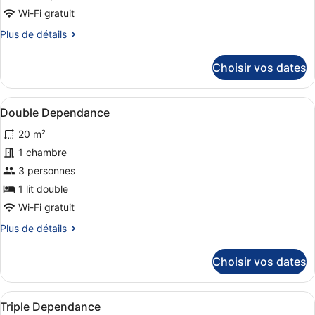
Balcony)
chambre :
Wi-Fi gratuit
Large
Plus
Plus de détails
Double
de
détails
with
Choisir vos dates
sur
Balcony
le
type
Afficher
Une chambre avec un plafond en boi
7
de
Double Dependance
toutes
chambre
20 m²
Large
les
Double
photos
1 chambre
with
pour
3 personnes
Balcony
ce
1 lit double
type
Wi-Fi gratuit
de
Plus
Plus de détails
chambre :
de
Double
détails
Choisir vos dates
Dependance
sur
le
type
Afficher
Triple Dependance | Literie de qual
5
de
Triple Dependance
toutes