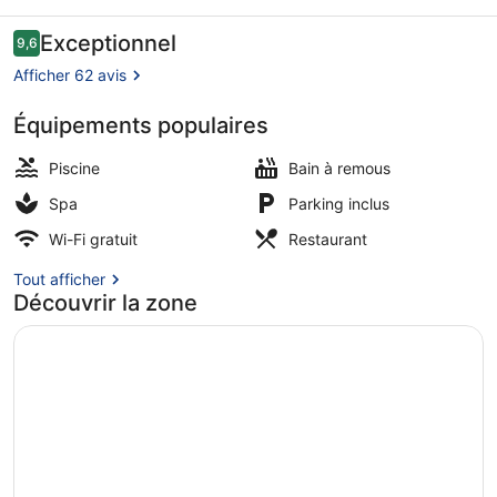
Resort
Avis
Exceptionnel
9,6
9,6 sur 10
voyageurs
Afficher 62 avis
Équipements populaires
Façade de l’hébergement
Piscine
Bain à remous
Spa
Parking inclus
Wi-Fi gratuit
Restaurant
Tout afficher
Découvrir la zone