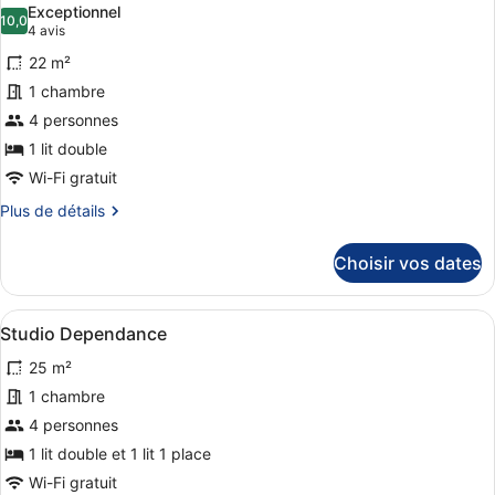
chambre
Exceptionnel
Double
les
10,0
10,0 sur 10
(4 avis)
4 avis
Dependance
photos
22 m²
pour
1 chambre
ce
4 personnes
type
de
1 lit double
chambre :
Wi-Fi gratuit
Triple
Plus
Plus de détails
Dependance
de
détails
Choisir vos dates
sur
le
type
Afficher
Une chambre d’hôtel avec un lit, un
5
de
Studio Dependance
toutes
chambre
25 m²
Triple
les
Dependance
photos
1 chambre
pour
4 personnes
ce
1 lit double et 1 lit 1 place
type
Wi-Fi gratuit