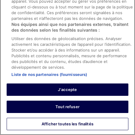
appareil. Vous pouvez accepter ou gérer vos préférences en
10/10 Excellent
cliquant ci-dessous ou à tout moment sur la page de la politique
de confidentialité. Ces préférences seront signalées à nos
Giulio Maria
partenaires et n’affecteront pas les données de navigation.
29 janv. 2026
Nos équipes ainsi que nos partenaires externes, traitent
Séjour de 5 nuits en janvier 2026
des données selon les finalités suivantes :
0
Utiliser des données de géolocalisation précises. Analyser
activement les caractéristiques de l’appareil pour l’identification.
Stocker et/ou accéder à des informations sur un appareil.
Avis vérifié
Publicités et contenu personnalisés, mesure de performance
10/10 Excellent
des publicités et du contenu, études d’audience et
développement de services.
Claudio
Liste de nos partenaires (fournisseurs)
31 déc. 2025
Séjour de 3 nuits en décembre 2025
J'accepte
0
Avis vérifié
Tout refuser
10/10 Excellent
michael
Afficher toutes les finalités
27 janv. 2017