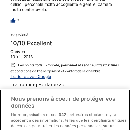
celiaci, personale molto accogliente e gentile, camera
molto confortevole.
0
Avis vérifié
10/10 Excellent
Christer
19 juil. 2016
Les points forts : Propreté, personnel et service, infrastructures
et conditions de l’hébergement et confort de la chambre
Traduire avec Google
Trailrunning Fontanezzo
Mycket trevligt hotell där man verkligen kände sig
välkommen. Familjär stämning bidrog till en trygg och
Nous prenons à coeur de protéger vos
skön vistelse.
données
0
Notre organisation et ses
347
partenaires stockent et/ou
accèdent à des informations, telles que les identifiants uniques
de cookies pour traiter les données personnelles, sur un
Avis vérifié