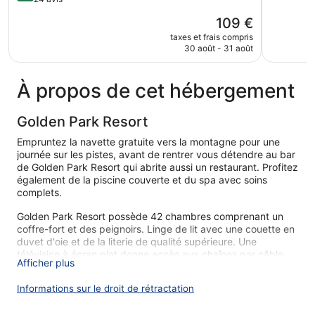
5,
5,
Merveilleu
Le
109 €
Très
218 avis
nouveau
bien,
taxes et frais compris
prix
30 août - 31 août
24 avis
est
de
109 €
À propos de cet hébergement
Golden Park Resort
Empruntez la navette gratuite vers la montagne pour une
journée sur les pistes, avant de rentrer vous détendre au bar
de Golden Park Resort qui abrite aussi un restaurant. Profitez
également de la piscine couverte et du spa avec soins
complets.
Golden Park Resort possède 42 chambres comprenant un
coffre-fort et des peignoirs. Linge de lit avec une couette en
duvet d'oie et de la literie de qualité supérieure. Une
télévision à écran plat donne accès aux chaînes par câble.
Afficher plus
Les salles de bain comprennent une douche, des chaussons,
un bidet et des articles de toilette gratuits.
Informations sur le droit de rétractation
Vous pourrez accéder à Internet gratuitement par le biais
d'une connexion sans fil. Des bureaux et un téléphone sont