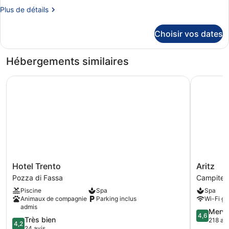
de
Plus
Plus de détails
chambre :
de
Studio
détails
Choisir vos dates
Dependance
sur
le
type
Hébergements similaires
de
chambre
Hotel Trento
Aritz
Studio
Dependance
Hotel
Aritz
Hotel Trento
Aritz
Trento
Campitell
Pozza di Fassa
Campitell
Pozza
di
Piscine
Spa
Spa
di
Fassa
Animaux de compagnie
Parking inclus
Wi-Fi gra
Fassa
admis
4.6
Merve
4,6
4.2
Très bien
sur
218 av
4,2
sur
24 avis