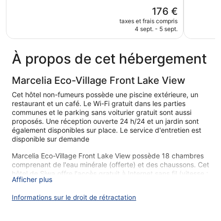
Merveilleu
Le
176 €
6 avis
nouveau
taxes et frais compris
prix
4 sept. - 5 sept.
est
de
176 €
À propos de cet hébergement
Marcelia Eco-Village Front Lake View
Cet hôtel non-fumeurs possède une piscine extérieure, un
restaurant et un café. Le Wi-Fi gratuit dans les parties
communes et le parking sans voiturier gratuit sont aussi
proposés. Une réception ouverte 24 h/24 et un jardin sont
également disponibles sur place. Le service d'entretien est
disponible sur demande
Marcelia Eco-Village Front Lake View possède 18 chambres
comprenant de l'eau minérale (offerte) et des chaussons. Cet
hôtel de Siwa offre l'accès gratuit à Internet sans fil (vitesse :
Afficher plus
250 Mbit/s ou plus (pour 3 à 5 pers. ou jusqu’à 10
appareils))Le remplacement des serviettes et le
Informations sur le droit de rétractation
remplacement des draps sont disponibles sur demande. Un
service de préparation de lit en soirée est fourni, et un
service de ménage est proposé sur demande.