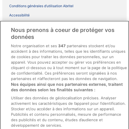
Conditions générales d’utilisation Abritel
Accessibilité
Comment fonctionne notre site
Nous prenons à coeur de protéger vos
Conditions générales du programme BONUS+ d’ebookers
données
Mentions légales / Nous contacter
Notre organisation et ses
347
partenaires stockent et/ou
accèdent à des informations, telles que les identifiants uniques
Directives de contenu et signalement de contenus
de cookies pour traiter les données personnelles, sur un
appareil. Vous pouvez accepter ou gérer vos préférences en
Aide
cliquant ci-dessous ou à tout moment sur la page de la politique
de confidentialité. Ces préférences seront signalées à nos
Soutien
partenaires et n’affecteront pas les données de navigation.
Nos équipes ainsi que nos partenaires externes, traitent
Annuler votre réservation d’hôtel ou de propriété de vacances
des données selon les finalités suivantes :
Annuler votre vol
Utiliser des données de géolocalisation précises. Analyser
activement les caractéristiques de l’appareil pour l’identification.
Échéances de remboursement
Stocker et/ou accéder à des informations sur un appareil.
Utiliser un coupon ebookers
Publicités et contenu personnalisés, mesure de performance
des publicités et du contenu, études d’audience et
développement de services.