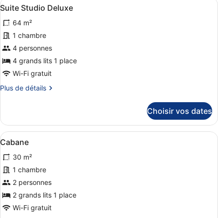
Afficher
Une chambre avec deux lits, l’un pl
7
de
Suite Studio Deluxe
toutes
chambre
64 m²
Suite
les
Studio
photos
1 chambre
Standard
pour
4 personnes
ce
4 grands lits 1 place
type
Wi-Fi gratuit
de
Plus
Plus de détails
chambre :
de
Suite
détails
Choisir vos dates
Studio
sur
le
Deluxe
type
Afficher
Une chambre à coucher avec un lit,
27
de
Cabane
toutes
chambre
30 m²
Suite
les
Studio
photos
1 chambre
Deluxe
pour
2 personnes
ce
2 grands lits 1 place
type
Wi-Fi gratuit
de