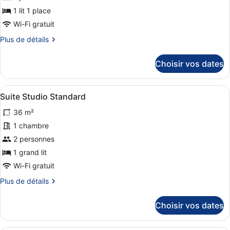
type
1 lit 1 place
de
Wi-Fi gratuit
chambre :
Plus
Plus de détails
Tente
de
Panoramique,
détails
Choisir vos dates
vue
sur
lac
le
type
Afficher
Une pièce comprenant un lit, une p
17
de
Suite Studio Standard
toutes
chambre
36 m²
Tente
les
Panoramique,
photos
1 chambre
vue
pour
2 personnes
lac
ce
1 grand lit
type
Wi-Fi gratuit
de
Plus
Plus de détails
chambre :
de
Suite
détails
Choisir vos dates
Studio
sur
le
Standard
type