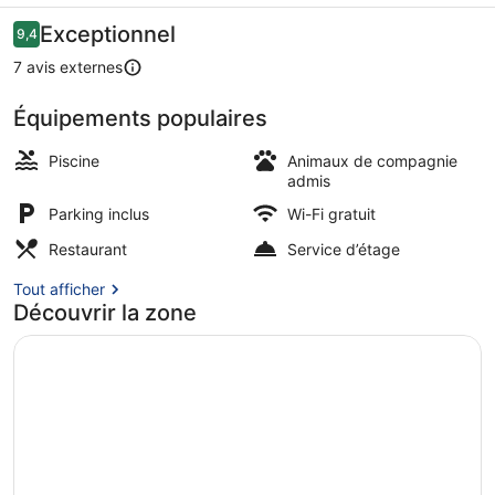
Front
Avis
Exceptionnel
9,4
9,4 sur 10
voyageurs
Lake
7 avis externes
View
Équipements populaires
Piscine extérieure
Piscine
Animaux de compagnie
admis
Parking inclus
Wi-Fi gratuit
Restaurant
Service d’étage
Tout afficher
Découvrir la zone