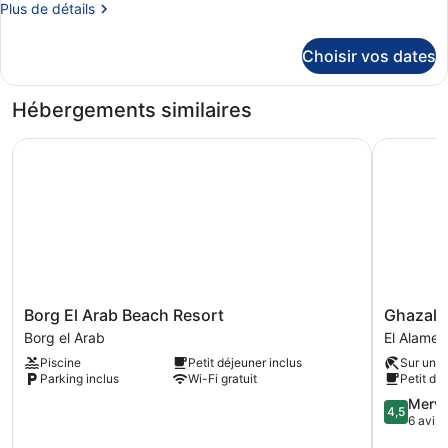
Plus
Plus de détails
chambre :
de
Cabane
détails
Choisir vos dates
sur
le
type
Hébergements similaires
de
chambre
Borg El Arab Beach Resort
Ghazala L
Cabane
Borg
Ghazala
Borg El Arab Beach Resort
Ghazala
El
Luxury
Borg el Arab
El Alamei
Arab
Collection
Piscine
Petit déjeuner inclus
Sur une 
Beach
Alamein
Parking inclus
Wi-Fi gratuit
Petit dé
Resort
El
Borg
Alamein
4.5
Merve
4,5
el
sur
6 avis
Arab
5,