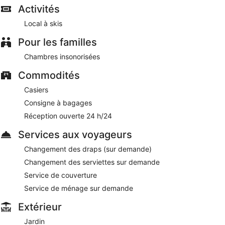
Activités
également une piscine extérieure, un local à skis et un jardin.
Un parking en libre-service est disponible.
Local à skis
Cet hôtel 3 de Siwa est non-fumeurs.
Pour les familles
Marcelia Eco-Village Front Lake View possède un restaurant
sur place.
Chambres insonorisées
Un service d'étage (horaires limités) est disponible.
Commodités
Casiers
Consigne à bagages
Réception ouverte 24 h/24
Services aux voyageurs
Changement des draps (sur demande)
Changement des serviettes sur demande
Service de couverture
Service de ménage sur demande
Extérieur
Jardin