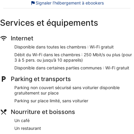
Signaler l’hébergement à ebookers
Cet hôtel propose une piscine extérieure.
Les prestations proposées par Marcelia Eco-Village Front
Services et équipements
Lake View comprennent l'accès Wi-Fi à Internet gratuit, un
parking gratuit, sans oublier une piscine extérieure.
Internet
Wi-Fi gratuit (vitesse : 250 Mbit/s ou plus (pour 3 à 5
pers. ou jusqu’à 10 appareils))
Disponible dans toutes les chambres : Wi-Fi gratuit
Parking sans service de voiturier gratuit
Débit du Wi-Fi dans les chambres : 250 Mbit/s ou plus (pour
3 à 5 pers. ou jusqu’à 10 appareils)
Pour vous restaurer, vous trouverez sur place un café et
un restaurant
Disponible dans certaines parties communes : Wi-Fi gratuit
Pour vous délasser après une journée de visites, vous
Parking et transports
trouverez sur place une piscine extérieure
Parmi les services offerts, vous trouverez notamment une
Parking non couvert sécurisé sans voiturier disponible
consigne à bagages
gratuitement sur place
À 12 km de Oasis de Siwa et à 25 km de Colline des
Parking sur place limité, sans voiturier
morts
Nourriture et boissons
Les chiens et les chats sont admis gratuitement
Un café
Outre un restaurant, vous profiterez sur place d'un café.
Un restaurant
Vous profiterez de l'accès gratuit au Wi-Fi dans les espaces
communs. Marcelia Eco-Village Front Lake View offre