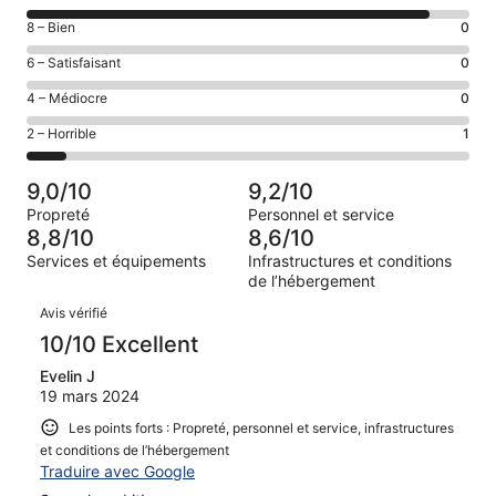
des
Note
8 – Bien
0
voyageurs
des
de 10
Note
6 – Satisfaisant
0
voyageurs
(Excellent),
des
de 8
Note
4 – Médiocre
0
d’après 10 avis
voyageurs
(Bien),
des
sur 11.
de 6
Note
2 – Horrible
1
d’après 0 avis
voyageurs
(Satisfaisant),
des
sur 11.
de 4
d’après 0 avis
voyageurs
(Médiocre),
9,0/10
9,2/10
sur 11.
de 2
d’après 0 avis
Propreté
Personnel et service
(Horrible),
sur 11.
8,8/10
8,6/10
d’après 1 avis
Services et équipements
Infrastructures et conditions
sur 11.
de l’hébergement
Avis
Avis vérifié
10/10 Excellent
Evelin J
19 mars 2024
Les points forts : Propreté, personnel et service, infrastructures
et conditions de l’hébergement
Traduire avec Google