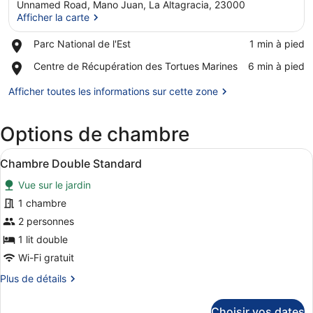
Unnamed Road, Mano Juan, La Altagracia, 23000
Afficher la carte
Place,
Parc National de l'Est
‪1 min à pied‬
Parc
Afficher la carte
Place,
Centre de Récupération des Tortues Marines
‪6 min à pied‬
National
Centre
de
de
Afficher toutes les informations sur cette zone
l'Est
Récupération
des
Options de chambre
Tortues
Marines
Afficher
Literie de qualité supérieure, bure
8
Chambre Double Standard
toutes
Vue sur le jardin
les
photos
1 chambre
pour
2 personnes
ce
1 lit double
type
Wi-Fi gratuit
de
Plus
Plus de détails
chambre :
de
Chambre
détails
Choisir vos dates