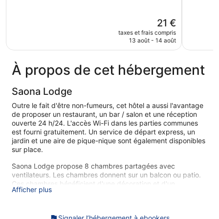
5,
5,
189 avis
Très
Le
21 €
bien,
nouveau
193 avis
taxes et frais compris
prix
13 août - 14 août
est
de
21 €
À propos de cet hébergement
Saona Lodge
Outre le fait d'être non-fumeurs, cet hôtel a aussi l'avantage
de proposer un restaurant, un bar / salon et une réception
ouverte 24 h/24. L'accès Wi-Fi dans les parties communes
est fourni gratuitement. Un service de départ express, un
jardin et une aire de pique-nique sont également disponibles
sur place.
Saona Lodge propose 8 chambres partagées avec
ventilateurs. Les chambres donnent sur un balcon ou patio.
Ces chambres bénéficient d'une décoration et d'un
Afficher plus
ameublement personnalisés et comprennent des bureaux.
Les lits sont préparés avec de la literie de qualité supérieure.
Les clients peuvent surfer sur le Web grâce à l'accès gratuit
Signaler l’hébergement à ebookers
à Internet sans fil (vitesse : 25 Mbit/s ou plus).Les salles de