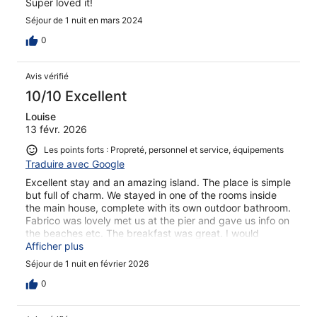
Super loved it!
Séjour de 1 nuit en mars 2024
0
Avis vérifié
10/10 Excellent
Louise
13 févr. 2026
Les points forts : Propreté, personnel et service, équipements
Traduire avec Google
Excellent stay and an amazing island. The place is simple
but full of charm. We stayed in one of the rooms inside
the main house, complete with its own outdoor bathroom.
Fabrico was lovely met us at the pier and gave us info on
the beaches etc. The breakfast was great. I would
definitely recommend spending a night on the island,
Afficher plus
once all the day tours leave, it becomes wonderfully calm
Séjour de 1 nuit en février 2026
and relaxing, with stunning sunsets. This was my favorite
of the two lodges I tried on the island, and I will definitely
0
be back.