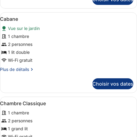
Double
sur
le
Standard
type
Afficher
Cabane | Literie de qualité supérie
7
de
Cabane
toutes
chambre
Vue sur le jardin
Chambre
les
Double
photos
1 chambre
Standard
pour
2 personnes
ce
1 lit double
type
Wi-Fi gratuit
de
Plus
Plus de détails
chambre :
de
Cabane
détails
Choisir vos dates
sur
le
type
Afficher
Chambre Classique | Literie de qua
4
de
Chambre Classique
toutes
chambre
1 chambre
Cabane
les
photos
2 personnes
pour
1 grand lit
ce
Wi-Fi gratuit