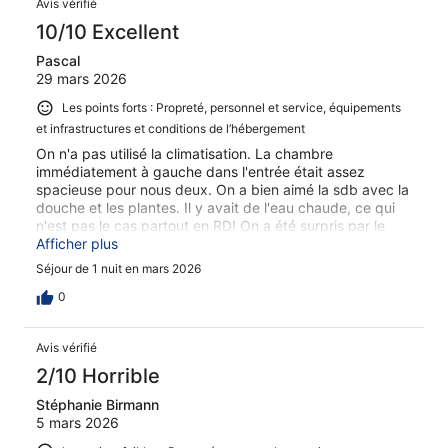
Avis vérifié
10/10 Excellent
Pascal
29 mars 2026
Les points forts : Propreté, personnel et service, équipements
et infrastructures et conditions de l’hébergement
On n'a pas utilisé la climatisation. La chambre
immédiatement à gauche dans l'entrée était assez
spacieuse pour nous deux. On a bien aimé la sdb avec la
douche et les plantes. Il y avait de l'eau chaude, ce qui
n'est pas le cas partout en RD! On a été surpris par le
prédicateur qui nous a TOUS béni le lendemain matin via
Afficher plus
le voisinage avec force et conviction en espagnol bien
Séjour de 1 nuit en mars 2026
sûr!
0
Avis vérifié
2/10 Horrible
Stéphanie Birmann
5 mars 2026