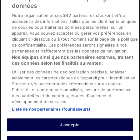
Conditions générales du programme BONUS+ d’ebookers
données
Mentions légales / Nous contacter
Notre organisation et ses
347
partenaires stockent et/ou
accèdent à des informations, telles que les identifiants uniques
Directives de contenu et signalement de contenus
de cookies pour traiter les données personnelles, sur un
appareil. Vous pouvez accepter ou gérer vos préférences en
Aide
cliquant ci-dessous ou à tout moment sur la page de la politique
de confidentialité. Ces préférences seront signalées à nos
Soutien
partenaires et n’affecteront pas les données de navigation.
Nos équipes ainsi que nos partenaires externes, traitent
Annuler votre réservation d’hôtel ou de propriété de vacances
des données selon les finalités suivantes :
Annuler votre vol
Utiliser des données de géolocalisation précises. Analyser
activement les caractéristiques de l’appareil pour l’identification.
Échéances de remboursement
Stocker et/ou accéder à des informations sur un appareil.
Utiliser un coupon ebookers
Publicités et contenu personnalisés, mesure de performance
des publicités et du contenu, études d’audience et
développement de services.
Liste de nos partenaires (fournisseurs)
Parmi les moyens de paiement acceptés sur ebookers.fr figurent :
American Express, Diner’s Club International, Mastercard, Visa, Visa
J'accepte
Electron, CartaSi, Carte Bleue, PayPal et Eurocard.
© 2026 Expedia, Inc., une entreprise d’Expedia Group. Tous droits
réservés. ebookers et le logo ebookers sont des marques