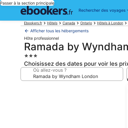
Passer à la section principale
Rechercher des voyages
Ebookers.fr
Hôtels
Canada
Ontario
Hôtels à London
Afficher tous les hébergements
Hôte professionnel
Ramada by Wyndha
Hébergement
3.0 étoiles
Choisissez des dates pour voir les pri
Où allez-vous ?
Galerie
photos
de
l’hébergement
Ramada