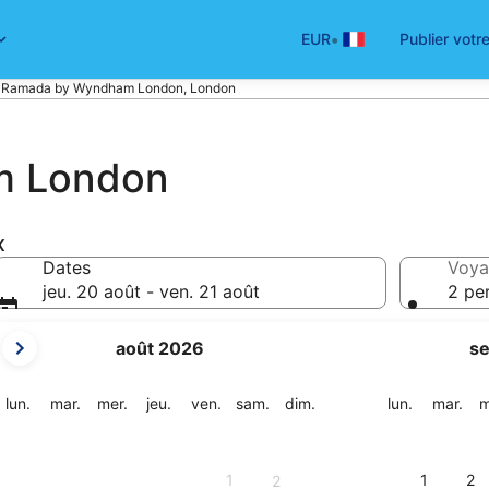
•
EUR
Publier votr
Ramada by Wyndham London, London
m London
x
Dates
Voya
jeu. 20 août - ven. 21 août
2 pe
Les
août 2026
s
mois
affichés
sont
lundi
mardi
mercredi
jeudi
vendredi
samedi
dimanche
lundi
mar
lun.
mar.
mer.
jeu.
ven.
sam.
dim.
lun.
mar.
m
August
2026
et
1
1
2
2
September