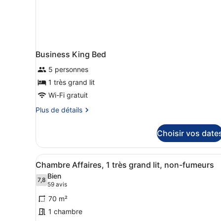
Business King Bed
5 personnes
1 très grand lit
Wi-Fi gratuit
Plus
Plus de détails
de
détails
Choisir vos date
sur
le
type
Afficher
Une chambre d’hôtel compren
6
de
Chambre Affaires, 1 très grand lit, non-fumeurs
toutes
chambre
Bien
Business
les
7,8
7,8 sur 10
(59 avis)
59 avis
King
photos
Bed
70 m²
pour
1 chambre
ce