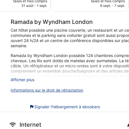
1 007 avis
taxes et frais compris
taxes et frais compris
prix
prix
31 août - 1 sept.
6 sept. - 7 sept.
est
est
de
de
58 €
74 €
Ramada by Wyndham London
Cet hôtel possède une piscine couverte, un restaurant et un cen
communes et le parking sans voiturier gratuit sont aussi proposé
ouvert 24 h/24 et un centre de conférence disponibles sur place
semaine.
Ramada by Wyndham London possède 124 chambres comprenant 
cheveux. Les lits sont dotés de matelas avec surmatelas. La t
câble. Un réfrigérateur et un micro-ondes sont à votre disposi
comprennent un ensemble douche/baignoire et des articles de t
Vous pourrez accéder à Internet gratuitement par le biais d'une 
Afficher plus
chambres comprennent des bureaux et un téléphone ; vous pou
de certaines restrictions). De plus, les chambres possèdent un
Informations sur le droit de rétractation
occultants. Le remplacement des serviettes et le remplaceme
service de ménage est fourni une fois par semaine.
Signaler l’hébergement à ebookers
Cet hôtel propose une piscine couverte et un centre de fitness
Les activités de loisir répertoriées ci-dessous sont accessibles
peuvent faire l'objet de frais supplémentaires.
Internet