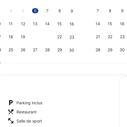
2026.
4
5
6
7
8
7
8
9
9
0
11
12
13
14
15
14
15
16
16
Petit déjeun
7
18
19
20
21
22
21
22
23
23
4
25
26
27
28
29
28
29
30
30
1
Dé
Hall
erte, accès possible de 09 h 00 à 22 h 00, chaises longues
Parking inclus
Restaurant
Salle de sport