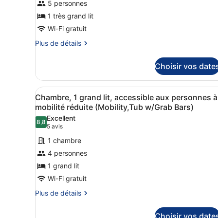
5 personnes
type
de
1 très grand lit
chambre :
Wi-Fi gratuit
Chambre
Plus
Plus de détails
Affaires,
de
détails
1
Choisir vos date
sur
très
le
grand
type
Afficher
Une chambre d’hôtel avec un 
lit,
5
de
Chambre, 1 grand lit, accessible aux personnes à
toutes
chambre
non-
mobilité réduite (Mobility,Tub w/Grab Bars)
Chambre
les
fumeurs
Excellent
Affaires,
8,8
photos
8,8 sur 10
(5 avis)
5 avis
1
pour
très
1 chambre
ce
grand
4 personnes
lit,
type
non-
1 grand lit
de
fumeurs
Wi-Fi gratuit
chambre :
Chambre,
Plus
Plus de détails
de
1
détails
grand
Choisir vos date