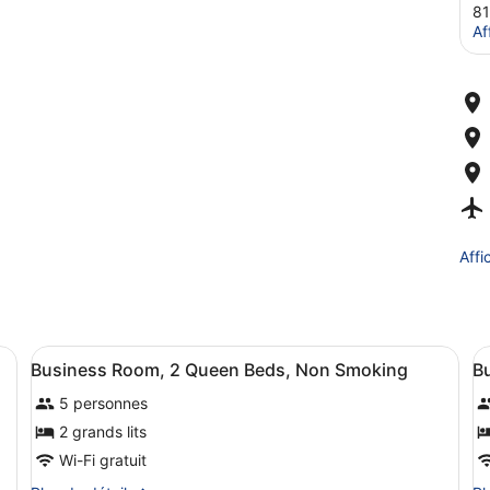
81
Af
Affi
Afficher
Une chambre d’hôtel avec deux lits,
A
13
Business Room, 2 Queen Beds, Non Smoking
B
toutes
t
5 personnes
les
l
photos
p
2 grands lits
pour
p
Wi-Fi gratuit
ce
c