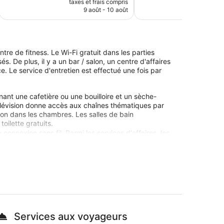
bien,
taxes et frais compris
taxes e
prix
9 août - 10 août
12 
1 028 avis
est
de
76 €
tre de fitness. Le Wi-Fi gratuit dans les parties
s. De plus, il y a un bar / salon, un centre d'affaires
. Le service d'entretien est effectué une fois par
une cafetière ou une bouilloire et un sèche-
élévision donne accès aux chaînes thématiques par
tion dans les chambres. Les salles de bain
oilette gratuits.
connexion sans fil. Parmi les services d'affaires, les
vez passer des appels locaux gratuits (sous réserve
 fer / une planche à repasser et des rideaux
nt des draps sont disponibles sur demande. Un
.
 directement sur place ou à proximité. Ces activités
Services aux voyageurs