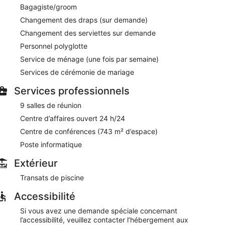
piscine rafraîchissante de Ramada by Wyndham London.
Bagagiste/groom
 marche de Centre commercial White Oaks Mall.
Changement des draps (sur demande)
ine couverte sont disponibles.
Changement des serviettes sur demande
Personnel polyglotte
cars, bus et camions gratuits
Service de ménage (une fois par semaine)
ment vous détendre autour d'un verre au bar/salon
Services de cérémonie de mariage
Services professionnels
verez sur place une piscine couverte
 réception, un centre d'affaires ouvert 24 h/24 et 9
9 salles de réunion
Centre d’affaires ouvert 24 h/24
z un séjour divertissant grâce au nombreux loisirs
Centre de conférences (743 m² d’espace)
Poste informatique
s lits confortables
et à 2 minutes en voiture de Vélodrome de Forest
Extérieur
Transats de piscine
r place, vous trouverez notamment une piscine
Accessibilité
urant. L'hébergement abrite un bar / salon, l'idéal
informatique se trouve sur place et le Wi-Fi est
Si vous avez une demande spéciale concernant
l’accessibilité, veuillez contacter l’hébergement aux
ont mis à la disposition des voyageurs d'affaires.