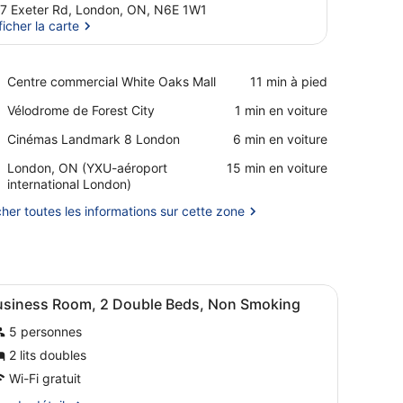
7 Exeter Rd, London, ON, N6E 1W1
ficher la carte
Afficher la carte
Place,
Centre commercial White Oaks Mall
‪11 min à pied‬
Centre
Place,
Vélodrome de Forest City
‪1 min en voiture‬
commercial
Vélodrome
White
Place,
Cinémas Landmark 8 London
‪6 min en voiture‬
de
Oaks
Cinémas
Forest
Mall
Airport,
London, ON (YXU-aéroport
‪15 min en voiture‬
Landmark
City
London,
international London)
8
ON
London
cher toutes les informations sur cette zone
(YXU-
aéroport
international
London)
 une télévision, un four à micro-ondes et un bureau.
fficher
Une chambre d’hôtel avec deux lits, une t
8
usiness Room, 2 Double Beds, Non Smoking
outes
5 personnes
es
hotos
2 lits doubles
our
Wi-Fi gratuit
e