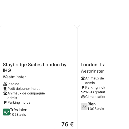
oad
Staybridge Suites London by IHG
London Travel Inn
Staybridge
London
Staybridge Suites London by
London Travel Inn
Suites
Travel
IHG
Westminster
London
Inn
Westminster
Animaux de compagnie
by
Westminster
admis
Piscine
IHG
Parking inclus
Petit déjeuner inclus
Westminster
Wi-Fi gratuit
Animaux de compagnie
Climatisation
admis
Parking inclus
3.7
Bien
3,7
sur
1 006 avis
4.2
Très bien
4,2
5,
sur
1 028 avis
Bien,
5,
Le
76 €
1 006 avis
Très
nouveau