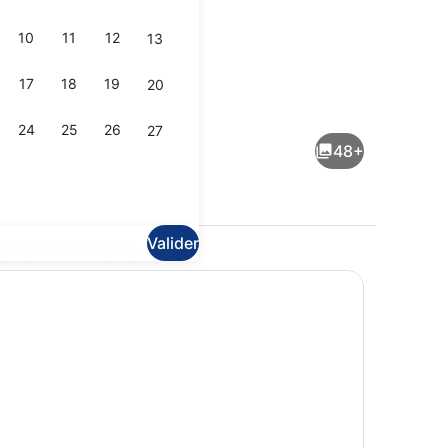
10
11
12
13
17
18
19
20
er, dîner et brunch servis sur place
Salle de réunion
24
25
26
27
48+
Valider
couvrir la zone
Surmatelas, bureau, rideaux occult