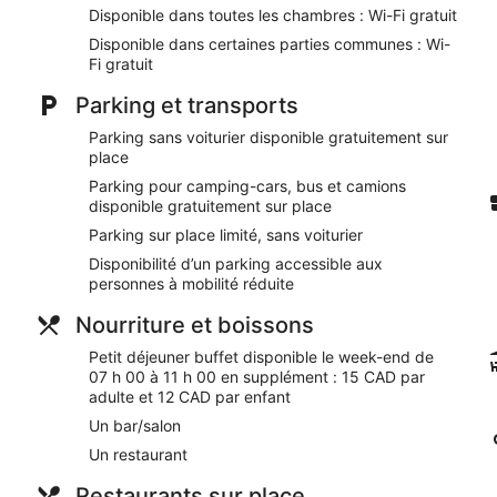
Nos clients nous ont dit qu'ils avaient été enchantés par la 
Disponible dans toutes les chambres : Wi-Fi gratuit
Lors de votre séjour, vous ne serez qu'à quelques minutes de
Disponible dans certaines parties communes : Wi-
L'accès Wi-Fi à Internet gratuit, un parking gratuit et une pisc
Fi gratuit
Wi-Fi gratuit
Parking et transports
Parking sans service de voiturier et parking pour camping-
Parking sans voiturier disponible gratuitement sur
Vous pourrez reprendre des forces au restaurant ou simple
place
Petit déjeuner buffet servi les week-ends en supplément
Parking pour camping-cars, bus et camions
Pour vous délasser après une journée de visites, vous trou
disponible gratuitement sur place
Parmi les prestations offertes, on trouve un coffre-fort à la
Parking sur place limité, sans voiturier
salles de réunion
Disponibilité d’un parking accessible aux
Salle de fitness et activités fun pour tous les âges : passe
personnes à mobilité réduite
proposés sur place
Nourriture et boissons
Les logements plaisent aux clients pour leur propreté et leur
À 13 minutes à pied de Centre commercial White Oaks Mall 
Petit déjeuner buffet disponible le week-end de
City
07 h 00 à 11 h 00 en supplément : 15 CAD par
adulte et 12 CAD par enfant
Ramada by Wyndham London ne manque pas de petits plus. Su
Un bar/salon
couverte et un centre de fitness. L'hébergement abrite un resta
pour siroter un cocktail après une journée de visites. Un poste 
Un restaurant
disponible gratuitement dans les espaces communs.
Restaurants sur place
Un centre d'affaires ouvert 24 h/24 et 9 des salles de réunion s