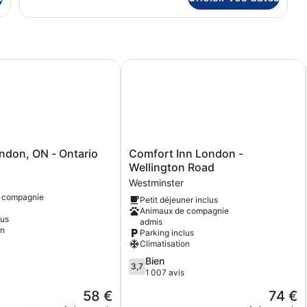
de
grands
chambre
lits,
Suite
non-
Familiale,
2
fumeurs
don, ON - Ontario
Comfort Inn London - Wellington R
grands
lits,
non-
fumeurs
Comfort
ndon, ON - Ontario
Comfort Inn London -
Inn
Wellington Road
London
Westminster
-
 compagnie
Petit déjeuner inclus
Wellington
Animaux de compagnie
Road
lus
admis
Westminster
on
Parking inclus
Climatisation
3.7
Bien
3,7
sur
1 007 avis
5,
Le
Le
58 €
74 €
Bien,
nouveau
nouveau