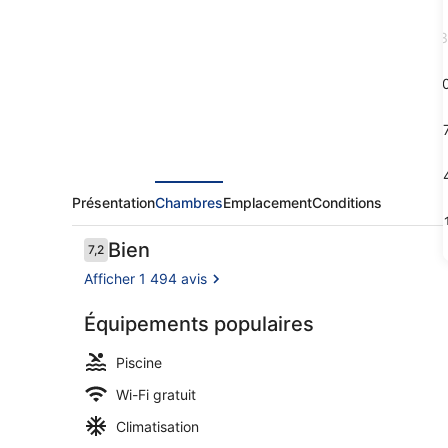
by
Wyndham
3
London
1
1
2
Présentation
Chambres
Emplacement
Conditions
3
Avis
Bien
7,2
7,2 sur 10
voyageurs
Afficher 1 494 avis
Équipements populaires
Piscine couv
Piscine
Wi-Fi gratuit
Climatisation