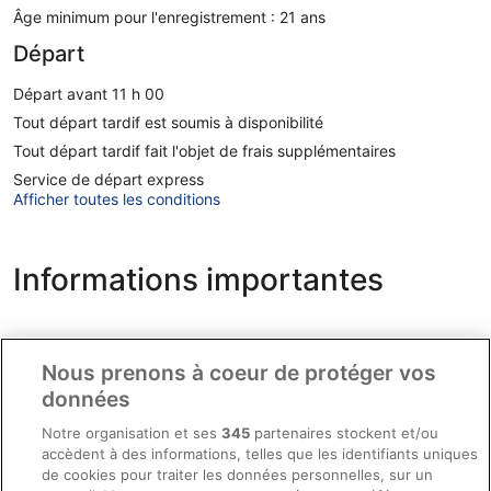
Âge minimum pour l'enregistrement : 21 ans
Départ
Départ avant 11 h 00
Tout départ tardif est soumis à disponibilité
Tout départ tardif fait l'objet de frais supplémentaires
Service de départ express
Afficher toutes les conditions
Informations importantes
Frais
Nous prenons à coeur de protéger vos
Les clients devront payer les frais suivants à l'hébergement :
données
Dépôt de garantie : 50 USD par hébergement, par nuit
Notre organisation et ses
345
partenaires stockent et/ou
accèdent à des informations, telles que les identifiants uniques
Frais d'établissement : 62.30 USD par hébergement et par
de cookies pour traiter les données personnelles, sur un
nuit