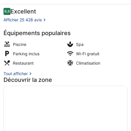
Vegas
Avis
Excellent
8,6
8,6 sur 10
voyageurs
Afficher 25 428 avis
Équipements populaires
Piscine extérieure (ouverte en sais
Piscine
Spa
Parking inclus
Wi-Fi gratuit
Restaurant
Climatisation
Tout afficher
Découvrir la zone