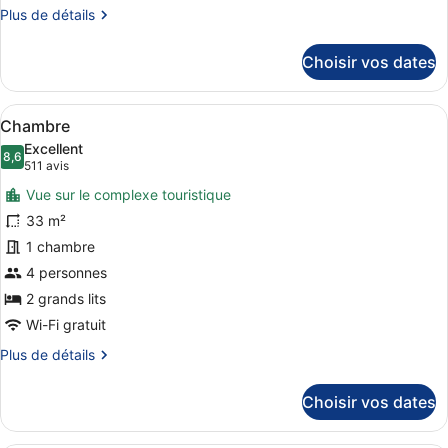
Plus
Plus de détails
de
détails
Choisir vos dates
sur
le
type
Afficher
Une chambre d’hôtel avec deux lits,
5
de
Chambre
toutes
chambre
Excellent
Chambre
les
8,6
8,6 sur 10
(511 avis)
511 avis
photos
Vue sur le complexe touristique
pour
33 m²
ce
1 chambre
type
de
4 personnes
chambre :
2 grands lits
Chambre
Wi-Fi gratuit
Plus
Plus de détails
de
détails
Choisir vos dates
sur
le
type