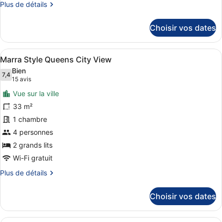
Plus
Plus de détails
King
de
City
détails
Choisir vos dates
sur
View
le
type
Afficher
Une vue nocturne d’une ville, avec
4
de
Marra Style Queens City View
toutes
chambre
Bien
Marra
les
7,4
7,4 sur 10
(15 avis)
15 avis
Style
photos
King
Vue sur la ville
pour
City
33 m²
ce
View
1 chambre
type
de
4 personnes
chambre :
2 grands lits
Marra
Wi-Fi gratuit
Style
Plus
Plus de détails
Queens
de
City
détails
Choisir vos dates
sur
View
le
type
Une chambre d’hôtel moderne dotée d