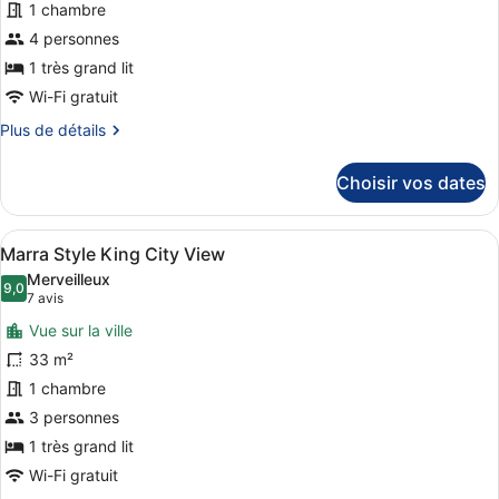
pour
1 chambre
One
ce
Bedroom
4 personnes
Suite
type
1 très grand lit
de
Wi-Fi gratuit
chambre :
Plus
Plus de détails
Marra
de
Style
détails
Choisir vos dates
Signature
sur
Junior
le
type
Suite
Afficher
Une vue nocturne d’une ville, avec
5
de
Marra Style King City View
toutes
chambre
Merveilleux
Marra
les
9,0
9,0 sur 10
(7 avis)
7 avis
Style
photos
Signature
Vue sur la ville
pour
Junior
33 m²
ce
Suite
1 chambre
type
de
3 personnes
chambre :
1 très grand lit
Marra
Wi-Fi gratuit
Style