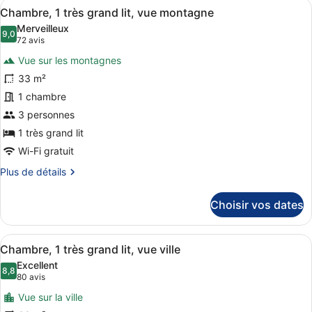
Afficher
Une chambre d’hôtel moderne dotée d
7
de
Chambre, 1 très grand lit, vue montagne
toutes
chambre
Merveilleux
Chambre
les
9,0
9,0 sur 10
(72 avis)
72 avis
photos
Vue sur les montagnes
pour
33 m²
ce
1 chambre
type
de
3 personnes
chambre :
1 très grand lit
Chambre,
Wi-Fi gratuit
1
Plus
Plus de détails
très
de
grand
détails
Choisir vos dates
sur
lit,
le
vue
type
Afficher
Une vue nocturne d’une ville, avec
montagne
6
de
Chambre, 1 très grand lit, vue ville
toutes
chambre
Excellent
Chambre,
les
8,8
8,8 sur 10
(80 avis)
80 avis
1
photos
très
Vue sur la ville
pour
grand