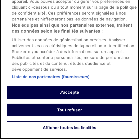
appareil. Vous pouvez accepter ou gérer vos préférences en
Les frais d'établissement couvrent les prestations suivantes :
cliquant ci-dessous ou à tout moment sur la page de la politique
de confidentialité. Ces préférences seront signalées à nos
Accès au centre de fitness
partenaires et n’affecteront pas les données de navigation.
Accès à la piscine
Nos équipes ainsi que nos partenaires externes, traitent
des données selon les finalités suivantes :
Nous affichons tous les frais que l'hébergement nous a fournis.
Afficher toutes les informations importantes
Utiliser des données de géolocalisation précises. Analyser
activement les caractéristiques de l’appareil pour l’identification.
Stocker et/ou accéder à des informations sur un appareil.
Avis sur l’hébergement
Publicités et contenu personnalisés, mesure de performance
SAHARA Las Vegas
des publicités et du contenu, études d’audience et
développement de services.
Avis
Liste de nos partenaires (fournisseurs)
8,6
Excellent
25 428 avis
J'accepte
Avis
Note
10 – Excellent
15 463
des
Tout refuser
Note
8 – Bien
5 190
voyageurs
des
de 10
Note
6 – Satisfaisant
2 424
voyageurs
(Excellent),
des
Afficher toutes les finalités
de 8
Note
4 – Médiocre
1 164
d’après 15463 avis
voyageurs
(Bien),
des
sur 25428.