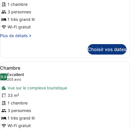
pour
1 chambre
ce
3 personnes
type
de
1 très grand lit
chambre :
Wi-Fi gratuit
Chambre
Plus
Plus de détails
de
détails
Choisir vos dates
sur
le
type
Afficher
Une chambre d’hôtel moderne dotée d
6
de
Chambre
toutes
chambre
Excellent
Chambre
les
8,8
8,8 sur 10
(205 avis)
205 avis
photos
Vue sur le complexe touristique
pour
33 m²
ce
1 chambre
type
de
3 personnes
chambre :
1 très grand lit
Chambre
Wi-Fi gratuit