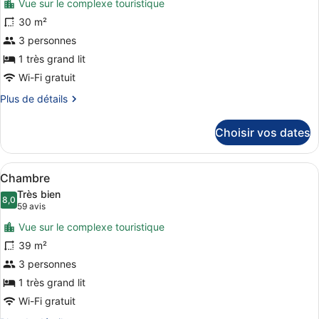
Vue sur le complexe touristique
pour
30 m²
ce
3 personnes
type
de
1 très grand lit
chambre :
Wi-Fi gratuit
Chambre
Plus
Plus de détails
de
détails
Choisir vos dates
sur
le
type
Afficher
Une chambre d’hôtel moderne avec u
6
de
Chambre
toutes
chambre
Très bien
Chambre
les
8,0
8,0 sur 10
(59 avis)
59 avis
photos
Vue sur le complexe touristique
pour
39 m²
ce
3 personnes
type
de
1 très grand lit
chambre :
Wi-Fi gratuit
Chambre