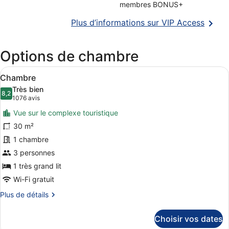
membres BONUS+
S’ouvr
Plus d’informations sur VIP Access
dans
une
Options de chambre
nouvel
fenêtr
Afficher
Une chambre d’hôtel avec un grand 
5
Chambre
toutes
Très bien
les
8,2
8,2 sur 10
(1076 avis)
1076 avis
photos
Vue sur le complexe touristique
pour
30 m²
ce
1 chambre
type
de
3 personnes
chambre :
1 très grand lit
Chambre
Wi-Fi gratuit
Plus
Plus de détails
de
détails
Choisir vos dates
sur