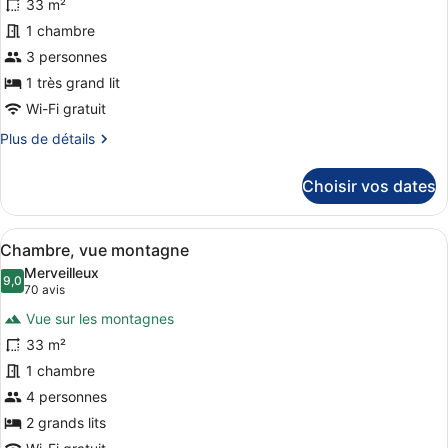
33 m²
ce
lit,
1 chambre
vue
type
montagne
de
3 personnes
chambre :
1 très grand lit
Chambre,
Wi-Fi gratuit
1
Plus
Plus de détails
très
de
grand
détails
Choisir vos dates
sur
lit,
le
vue
type
Afficher
Une chambre d’hôtel avec deux lits,
ville
6
de
Chambre, vue montagne
toutes
chambre
Merveilleux
Chambre,
les
9,0
9,0 sur 10
(70 avis)
70 avis
1
photos
très
Vue sur les montagnes
pour
grand
33 m²
ce
lit,
1 chambre
vue
type
ville
de
4 personnes
chambre :
2 grands lits
Chambre,