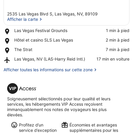
2535 Las Vegas Blvd S, Las Vegas, NV, 89109
Afficher la carte
Place,
Las Vegas Festival Grounds
‪1 min à pied‬
Las
Afficher la carte
Place,
Hôtel et casino SLS Las Vegas
‪2 min à pied‬
Vegas
Hôtel
Festival
Place,
The Strat
‪7 min à pied‬
et
Grounds
The
casino
Airport,
Las Vegas, NV (LAS-Harry Reid Intl.)
‪17 min en voiture‬
Strat
SLS
Las
Las
Vegas,
Afficher toutes les informations sur cette zone
Vegas
NV
(LAS-
VIP
Harry
Access
Reid
Intl.)
Soigneusement sélectionnés pour leur qualité et leurs
services, les hébergements VIP Access reçoivent
immanquablement nos notes de voyageurs les plus
élevées.
Profitez d’un
Économies et avantages
service d’exception
supplémentaires pour les