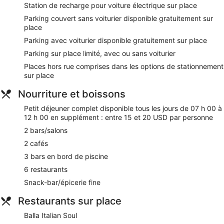
Station de recharge pour voiture électrique sur place
dans le spa de l'hébergement qui dispose d'1 salle de soins.
Les services proposés incluent des massages aux pierres
Parking couvert sans voiturier disponible gratuitement sur
chaudes, des soins du visage, des enveloppements
place
corporels et des gommages corporels. Le spa propose
Parking avec voiturier disponible gratuitement sur place
divers soins thérapeutiques, dont l'aromathérapie. Le spa
Parking sur place limité, avec ou sans voiturier
comprend un hammam.
Le spa est ouvert certains jours. Les clients de moins de 18
Places hors rue comprises dans les options de stationnement
ans ne sont pas admis dans l'enceinte du spa.
sur place
Nos clients nous ont dit qu'ils avaient été agréablement
Nourriture et boissons
surpris par SAHARA Las Vegas et son emplacement. Lors de
Petit déjeuner complet disponible tous les jours de 07 h 00 à
votre séjour, vous ne serez qu'à quelques minutes de marche
12 h 00 en supplément : entre 15 et 20 USD par personne
de Las Vegas Festival Grounds. L'accès Wi-Fi à Internet
gratuit, un parking gratuit avec voiturier et 6 des restaurants
2 bars/salons
sont disponibles.
2 cafés
Wi-Fi gratuit (vitesse : 25 Mbit/s ou plus)
3 bars en bord de piscine
Parking avec voiturier et parking sans service de
6 restaurants
voiturier gratuits
Snack-bar/épicerie fine
Vous pourrez reprendre des forces à l'un des 6
restaurants ou des 2 cafés, ou simplement prendre un
Restaurants sur place
verre dans l'un des 3 bars en bord de piscine ou des 2
bars/lounges
Balla Italian Soul