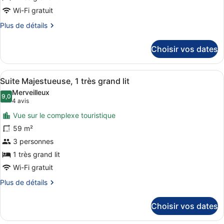
chambre :
Wi-Fi gratuit
Chambre
Plus
Plus de détails
Double
de
détails
pour
Choisir vos dates
sur
1
le
personne
type
Afficher
Suite Majestueuse, 1 très grand lit
6
de
Suite Majestueuse, 1 très grand lit
toutes
chambre
Merveilleux
Chambre
les
9,0
9,0 sur 10
(4 avis)
4 avis
Double
photos
pour
Vue sur le complexe touristique
pour
1
59 m²
ce
personne
3 personnes
type
de
1 très grand lit
chambre :
Wi-Fi gratuit
Suite
Plus
Plus de détails
Majestueuse,
de
détails
1
Choisir vos dates
sur
très
le