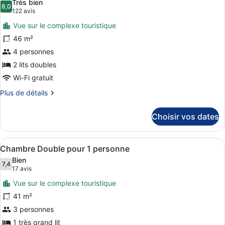
Très bien
Chambre
les
8,0
8,0 sur 10
(122 avis)
122 avis
photos
Vue sur le complexe touristique
pour
46 m²
ce
4 personnes
type
de
2 lits doubles
chambre :
Wi-Fi gratuit
Chambre
Plus
Plus de détails
de
détails
Choisir vos dates
sur
le
type
Afficher
Une chambre d’hôtel moderne avec u
6
de
Chambre Double pour 1 personne
toutes
chambre
Bien
Chambre
les
7,4
7,4 sur 10
(17 avis)
17 avis
photos
Vue sur le complexe touristique
pour
41 m²
ce
3 personnes
type
de
1 très grand lit