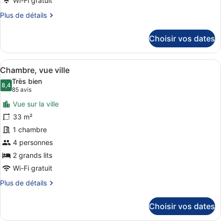
Wi-Fi gratuit
vue
Plus
Plus de détails
montagne
de
détails
Choisir vos dates
sur
le
type
Afficher
Une vue nocturne d’une ville, avec
5
de
Chambre, vue ville
toutes
chambre
Très bien
Chambre,
les
8,4
8,4 sur 10
(85 avis)
85 avis
vue
photos
montagne
Vue sur la ville
pour
33 m²
ce
1 chambre
type
de
4 personnes
chambre :
2 grands lits
Chambre,
Wi-Fi gratuit
vue
Plus
Plus de détails
ville
de
détails
Choisir vos dates
sur
le