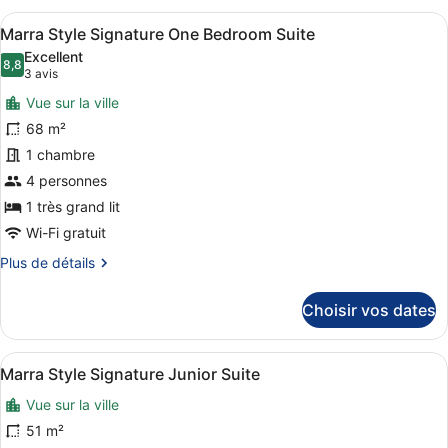
type
Afficher
Une chambre d’hôtel moderne dotée d’
5
de
Marra Style Signature One Bedroom Suite
toutes
chambre
Excellent
Chambre,
les
8,8
8,8 sur 10
(3 avis)
3 avis
vue
photos
ville
Vue sur la ville
pour
68 m²
ce
1 chambre
type
de
4 personnes
chambre :
1 très grand lit
Marra
Wi-Fi gratuit
Style
Plus
Plus de détails
Signature
de
One
détails
Choisir vos dates
sur
Bedroom
le
Suite
type
Afficher
Une chambre d’hôtel avec un grand l
5
de
Marra Style Signature Junior Suite
toutes
chambre
Vue sur la ville
Marra
les
Style
photos
51 m²
Signature