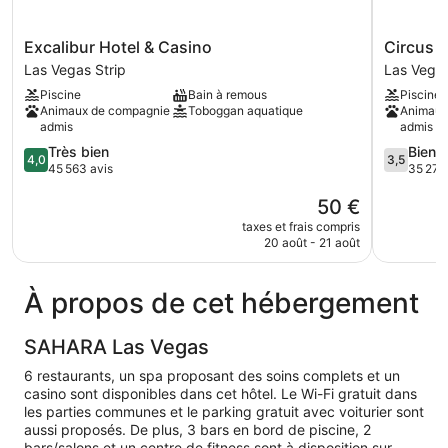
Excalibur
Circus
Excalibur Hotel & Casino
Circus C
Hotel
Circus
Las Vegas Strip
Las Vegas
&
Hotel,
Piscine
Bain à remous
Piscine
Casino
Casino
Animaux de compagnie
Toboggan aquatique
Animaux
Las
&
admis
admis
Vegas
Theme
4.0
3.5
Très bien
Bien
Strip
Park
4,0
3,5
sur
sur
45 563 avis
35 274
Las
5,
5,
Vegas
Le
50 €
Très
Bien,
Strip
nouveau
bien,
35 274 av
taxes et frais compris
prix
45 563 avis
20 août - 21 août
est
de
50 €
À propos de cet hébergement
SAHARA Las Vegas
6 restaurants, un spa proposant des soins complets et un
casino sont disponibles dans cet hôtel. Le Wi-Fi gratuit dans
les parties communes et le parking gratuit avec voiturier sont
aussi proposés. De plus, 3 bars en bord de piscine, 2
bars/salons et un centre de fitness sont à disposition sur