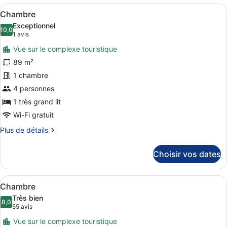
grand
type
Afficher
Une chambre moderne avec un grand
lit
5
de
Chambre
toutes
chambre
Exceptionnel
Suite
les
10,0
10,0 sur 10
(1 avis)
1 avis
Majestueuse,
photos
1
Vue sur le complexe touristique
pour
très
89 m²
ce
grand
1 chambre
lit
type
de
4 personnes
chambre :
1 très grand lit
Chambre
Wi-Fi gratuit
Plus
Plus de détails
de
détails
Choisir vos dates
sur
le
type
Afficher
Une chambre d’hôtel moderne avec u
6
de
Chambre
toutes
chambre
Très bien
Chambre
les
8,0
8,0 sur 10
(55 avis)
55 avis
photos
Vue sur le complexe touristique