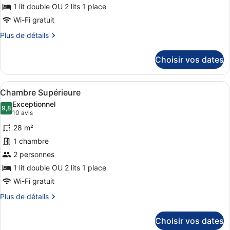
de
1 lit double OU 2 lits 1 place
chambre :
Wi-Fi gratuit
Chambre
Plus
Plus de détails
Standard
de
détails
Choisir vos dates
sur
le
type
Afficher
Une chambre d’hôtel moderne avec u
8
de
Chambre Supérieure
toutes
chambre
Exceptionnel
Chambre
les
9,8
9,8 sur 10
(10 avis)
10 avis
Standard
photos
28 m²
pour
1 chambre
ce
2 personnes
type
de
1 lit double OU 2 lits 1 place
chambre :
Wi-Fi gratuit
Chambre
Plus
Plus de détails
Supérieure
de
détails
Choisir vos dates
sur