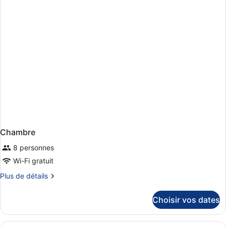
de
chambre
Chambre
Standard,
terrasse
Chambre
8 personnes
Wi-Fi gratuit
Plus
Plus de détails
de
détails
Choisir vos dates
sur
le
type