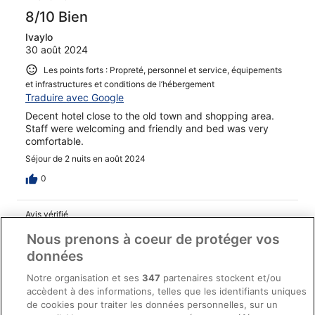
8/10 Bien
Ivaylo
30 août 2024
Les points forts : Propreté, personnel et service, équipements
et infrastructures et conditions de l’hébergement
Traduire avec Google
Decent hotel close to the old town and shopping area.
Staff were welcoming and friendly and bed was very
comfortable.
Séjour de 2 nuits en août 2024
0
Avis vérifié
10/10 Excellent
Nous prenons à coeur de protéger vos
données
Silvia
16 oct. 2024
Notre organisation et ses
347
partenaires stockent et/ou
Les points forts : Propreté, personnel et service, infrastructures
accèdent à des informations, telles que les identifiants uniques
et conditions de l’hébergement
de cookies pour traiter les données personnelles, sur un