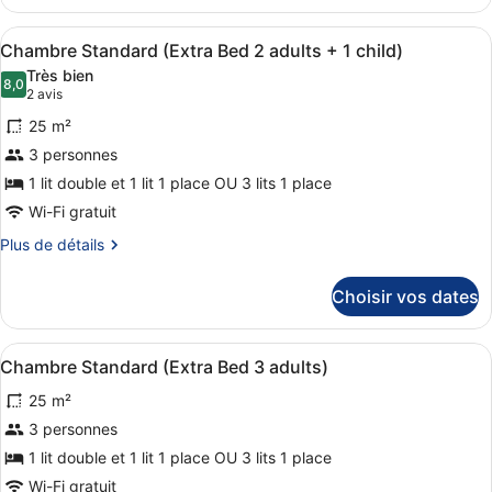
le
type
Afficher
Une chambre d’hôtel moderne avec u
5
de
Chambre Standard (Extra Bed 2 adults + 1 child)
toutes
chambre
Très bien
Chambre
les
8,0
8,0 sur 10
(2 avis)
2 avis
Supérieure
photos
25 m²
pour
3 personnes
ce
1 lit double et 1 lit 1 place OU 3 lits 1 place
type
de
Wi-Fi gratuit
chambre :
Plus
Plus de détails
Chambre
de
détails
Standard
Choisir vos dates
sur
(Extra
le
Bed
type
Afficher
Une chambre d’hôtel moderne avec u
5
de
2
Chambre Standard (Extra Bed 3 adults)
toutes
chambre
adults
25 m²
Chambre
les
+
Standard
photos
3 personnes
1
(Extra
pour
1 lit double et 1 lit 1 place OU 3 lits 1 place
Bed
child)
ce
2
Wi-Fi gratuit