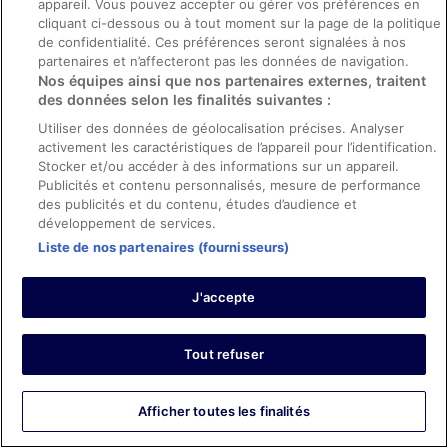
Traduire avec Google
appareil. Vous pouvez accepter ou gérer vos préférences en
cliquant ci-dessous ou à tout moment sur la page de la politique
The hotel is located in downtown, clean and very friendly
de confidentialité. Ces préférences seront signalées à nos
staff. It is a good option to stay if you visit A Coruña.
partenaires et n’affecteront pas les données de navigation.
Séjour de 4 nuits en octobre 2024
Nos équipes ainsi que nos partenaires externes, traitent
0
des données selon les finalités suivantes :
Utiliser des données de géolocalisation précises. Analyser
activement les caractéristiques de l’appareil pour l’identification.
Avis vérifié
Stocker et/ou accéder à des informations sur un appareil.
10/10 Excellent
Publicités et contenu personnalisés, mesure de performance
des publicités et du contenu, études d’audience et
Theresa
22 mars 2026
développement de services.
Liste de nos partenaires (fournisseurs)
Les points forts : Propreté, personnel et service, équipements
et infrastructures et conditions de l’hébergement
Traduire avec Google
J'accepte
Staff was extremely helpful and had patience with our
limited knowledge of Spanish. Most spoke English very
well. Room was clean and comfortable. Breakfast was
Tout refuser
great - fresh fruit, yogurt, pastries and more. Only
complaint was there was a lot of street noise filtering into
our room, but it was a busy night in La Coruna due to a
Afficher plus
Afficher toutes les finalités
home soccer game , so there wouldn’t have been much
Séjour de 1 nuit en mars 2026
the hotel staff could have done about the noise. Overall,