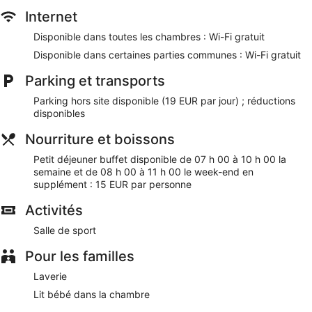
Nos clients nous ont dit qu'ils avaient été enchantés par le
Internet
personnel attentionné de Hesperia A Coruña Centro. Lors de
Disponible dans toutes les chambres : Wi-Fi gratuit
votre séjour, vous serez en liaison directe avec le centre des
congrès et à seulement quelques minutes de marche de
Disponible dans certaines parties communes : Wi-Fi gratuit
Plaza de Lugo. Vous pourrez profiter de services et
équipements comme l'accès Wi-Fi à Internet gratuit et un
Parking et transports
centre de fitness, sans oublier un centre d'affaires. Cet
Parking hors site disponible (19 EUR par jour) ; réductions
hébergement propose certains services et équipements pour
disponibles
chouchouter les boules de tous poils, notamment des
gamelles pour l'eau et la nourriture et des bacs à litière.
Nourriture et boissons
Wi-Fi gratuit
Petit déjeuner buffet disponible de 07 h 00 à 10 h 00 la
Petit déjeuner buffet servi tous les jours en supplément
semaine et de 08 h 00 à 11 h 00 le week-end en
supplément : 15 EUR par personne
Parmi les services offerts, vous trouverez un service de
nettoyage à sec / blanchisserie, un service d'assistance
Activités
pour les visites touristiques ou l'achat de billets et une
consigne à bagages
Salle de sport
Salle de fitness et activités fun pour tous les âges :
Pour les familles
passez un séjour divertissant grâce au nombreux loisirs
proposés sur place
Laverie
À deux pas de Plaza de Lugo et à 3 minutes à pied de
Lit bébé dans la chambre
Maison-musée Picasso