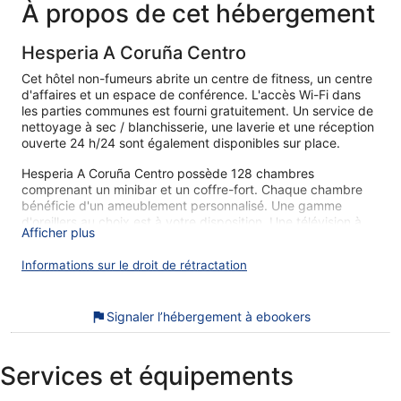
84 €
À propos de cet hébergement
Hesperia A Coruña Centro
Cet hôtel non-fumeurs abrite un centre de fitness, un centre
d'affaires et un espace de conférence. L'accès Wi-Fi dans
les parties communes est fourni gratuitement. Un service de
nettoyage à sec / blanchisserie, une laverie et une réception
ouverte 24 h/24 sont également disponibles sur place.
Hesperia A Coruña Centro possède 128 chambres
comprenant un minibar et un coffre-fort. Chaque chambre
bénéficie d'un ameublement personnalisé. Une gamme
d'oreillers au choix est à votre disposition. Une télévision à
Afficher plus
écran plat 26 pouces donne accès aux chaînes par satellite.
Les salles de bain comprennent un ensemble
Informations sur le droit de rétractation
douche/baignoire, des articles de toilette gratuits et un
sèche-cheveux.
Cet hôtel de La Corogne offre l'accès gratuit à Internet par
Signaler l’hébergement à ebookers
Wi-Fi. Des bureaux et un téléphone sont également
disponibles. Un service de ménage est proposé tous les jours
et des fers/planches à repasser est disponible sur demande.
Services et équipements
Cet hôtel propose un centre de fitness.