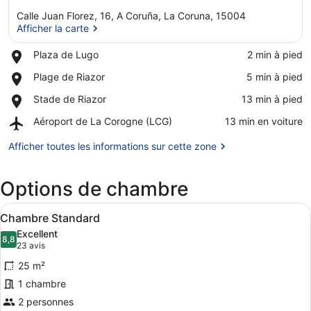
Calle Juan Florez, 16, A Coruña, La Coruna, 15004
Afficher la carte
Place,
Plaza de Lugo
‪2 min à pied‬
Plaza
Afficher la carte
Place,
Plage de Riazor
‪5 min à pied‬
de
Plage
Lugo
Place,
Stade de Riazor
‪13 min à pied‬
de
Stade
Riazor
Airport,
Aéroport de La Corogne (LCG)
‪13 min en voiture‬
de
Aéroport
Riazor
de
Afficher toutes les informations sur cette zone
La
Corogne
Options de chambre
(LCG)
Afficher
Une chambre d’hôtel équipée d’un lit
6
Chambre Standard
toutes
Excellent
les
8,8
8,8 sur 10
(23 avis)
23 avis
photos
25 m²
pour
1 chambre
ce
2 personnes
type