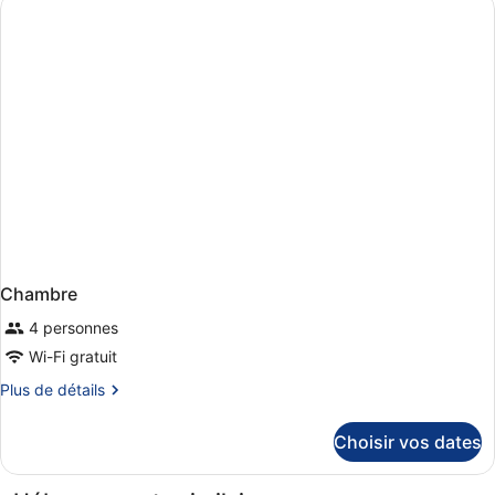
de
chambre
Chambre
Chambre
4 personnes
Wi-Fi gratuit
Plus
Plus de détails
de
détails
Choisir vos dates
sur
le
type