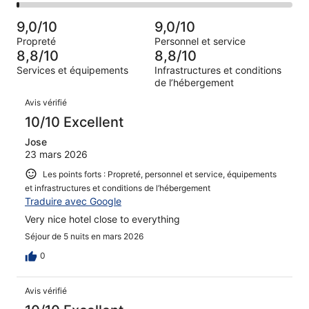
(Satisfaisant),
des
sur 543.
de 4
d’après 45 avis
voyageurs
(Médiocre),
9,0/10
9,0/10
sur 543.
de 2
d’après 11 avis
Propreté
Personnel et service
(Horrible),
sur 543.
8,8/10
8,8/10
d’après 4 avis
Services et équipements
Infrastructures et conditions
sur 543.
de l’hébergement
Avis
Avis vérifié
10/10 Excellent
Jose
23 mars 2026
Les points forts : Propreté, personnel et service, équipements
et infrastructures et conditions de l’hébergement
Traduire avec Google
Very nice hotel close to everything
Séjour de 5 nuits en mars 2026
0
Avis vérifié