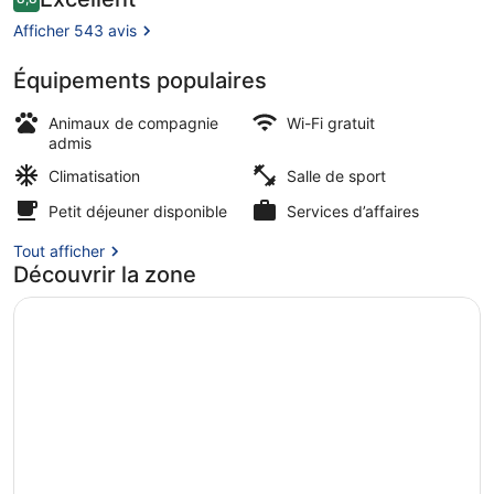
8,8 sur 10
voyageurs
Afficher 543 avis
Équipements populaires
Chambre Deluxe | Vue sur la ville
Animaux de compagnie
Wi-Fi gratuit
admis
Climatisation
Salle de sport
Petit déjeuner disponible
Services d’affaires
Tout afficher
Découvrir la zone