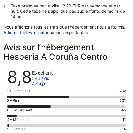
Taxe prélevée par la ville : 2.20 EUR par personne et par
nuit. Cette taxe ne s'applique pas aux enfants de moins de
14 ans.
Nous affichons tous les frais que l'hébergement nous a fournis.
Afficher toutes les informations importantes
Avis sur l’hébergement
Hesperia A Coruña Centro
Avis
8,8
Excellent
543 avis
Avis
Note
10 – Excellent
282
des
Note
8 – Bien
201
voyageurs
des
de 10
Note
6 – Satisfaisant
45
voyageurs
(Excellent),
des
de 8
Note
4 – Médiocre
11
d’après 282 avis
voyageurs
(Bien),
des
sur 543.
de 6
Note
2 – Horrible
4
d’après 201 avis
voyageurs