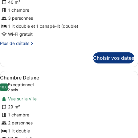
40 m²
Suite
les
Junior
photos
1 chambre
pour
3 personnes
ce
1 lit double et 1 canapé-lit (double)
type
Wi-Fi gratuit
de
Plus
Plus de détails
chambre :
de
Suite
détails
Choisir vos dates
Junior,
sur
le
terrasse
type
Afficher
Une chambre d’hôtel moderne dotée d’
8
de
Chambre Deluxe
toutes
chambre
Exceptionnel
Suite
les
10,0
10,0 sur 10
(2 avis)
2 avis
Junior,
photos
terrasse
Vue sur la ville
pour
29 m²
ce
1 chambre
type
de
2 personnes
chambre :
1 lit double
Chambre