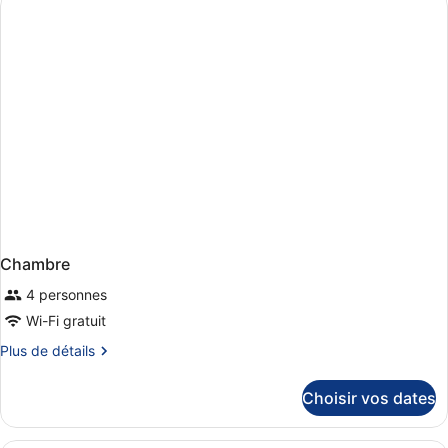
de
chambre
Chambre
Chambre
4 personnes
Wi-Fi gratuit
Plus
Plus de détails
de
détails
Choisir vos dates
sur
le
type