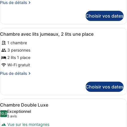
Chambre
Plus
Plus de détails
Double
de
détails
Choisir vos dates
sur
le
type
Afficher
Une chambre d’hôtel avec deux lits,
9
de
Chambre avec lits jumeaux, 2 lits une place
toutes
chambre
1 chambre
Chambre
les
Double
photos
3 personnes
pour
2 lits 1 place
ce
Wi-Fi gratuit
type
Plus
Plus de détails
de
de
chambre :
détails
Choisir vos dates
sur
Chambre
le
avec
type
Afficher
Un lit avec une tête de lit capiton
lits
4
de
Chambre Double Luxe
toutes
jumeaux,
chambre
Exceptionnel
Chambre
les
10,0
2
10,0 sur 10
(3 avis)
3 avis
avec
photos
lits
lits
Vue sur les montagnes