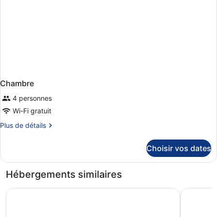
Chambre
4 personnes
Wi-Fi gratuit
Plus
Plus de détails
de
détails
Choisir vos dates
sur
le
type
Hébergements similaires
de
chambre
The International Hotel Killarney
Killarney 
Chambre