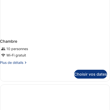
Chambre
10 personnes
Wi-Fi gratuit
Plus
Plus de détails
de
détails
Choisir vos dates
sur
le
type
de
chambre
Chambre