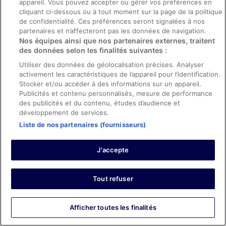
appareil. Vous pouvez accepter ou gérer vos préférences en
2 mars 2026
cliquant ci-dessous ou à tout moment sur la page de la politique
de confidentialité. Ces préférences seront signalées à nos
Les points forts : Propreté, personnel et service, équipements
partenaires et n’affecteront pas les données de navigation.
et infrastructures et conditions de l’hébergement
Nos équipes ainsi que nos partenaires externes, traitent
Traduire avec Google
des données selon les finalités suivantes :
Really nice quiet hotel walking distance to main
thoroughfare- Best Breakfast I have had in a hotel with
Utiliser des données de géolocalisation précises. Analyser
plenty of choices but most especially very healthy
activement les caractéristiques de l’appareil pour l’identification.
choices which is rare
Stocker et/ou accéder à des informations sur un appareil.
Publicités et contenu personnalisés, mesure de performance
Séjour de 1 nuit en février 2026
des publicités et du contenu, études d’audience et
0
développement de services.
Liste de nos partenaires (fournisseurs)
Avis vérifié
10/10 Excellent
J'accepte
Tina
26 mars 2026
Tout refuser
Les points forts : Propreté, personnel et service, équipements
et infrastructures et conditions de l’hébergement
Traduire avec Google
Afficher toutes les finalités
A beautiful hotel, a short walk into downtown but we