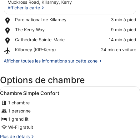
Muckross Road, Killarney, Kerry
Afficher la carte
Place,
Parc national de Killarney
‪3 min à pied‬
Parc
Afficher la carte
Place,
The Kerry Way
‪9 min à pied‬
national
The
de
Place,
Cathédrale Sainte-Marie
‪14 min à pied‬
Kerry
Killarney
Cathédrale
Way
Airport,
Killarney (KIR-Kerry)
‪24 min en voiture‬
Sainte-
Killarney
Marie
(KIR-
Afficher toutes les informations sur cette zone
Kerry)
Options de chambre
Afficher
Une chambre avec un grand lit, une
8
Chambre Simple Confort
toutes
1 chambre
les
photos
1 personne
pour
1 grand lit
ce
Wi-Fi gratuit
type
Plus
Plus de détails
de