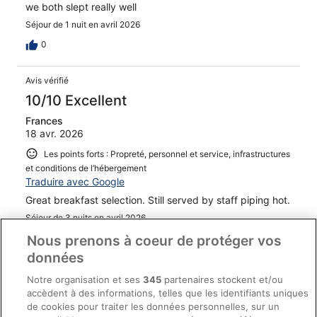
we both slept really well
Séjour de 1 nuit en avril 2026
0
Avis vérifié
10/10 Excellent
Frances
18 avr. 2026
Les points forts : Propreté, personnel et service, infrastructures
et conditions de l’hébergement
Traduire avec Google
Great breakfast selection. Still served by staff piping hot.
Séjour de 3 nuits en avril 2026
Nous prenons à coeur de protéger vos
0
données
Avis vérifié
Notre organisation et ses
345
partenaires stockent et/ou
10/10 Excellent
accèdent à des informations, telles que les identifiants uniques
de cookies pour traiter les données personnelles, sur un
Carmel