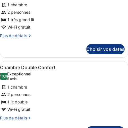
pour
une
jumeaux,
1 chambre
ce
place
2
2 personnes
lits
type
une
de
1 très grand lit
place
chambre :
Wi-Fi gratuit
Chambre
Plus
Plus de détails
Double
de
détails
Luxe
Choisir vos dates
sur
le
type
Afficher
Une chambre avec un grand lit, une
5
de
Chambre Double Confort
toutes
chambre
Exceptionnel
Chambre
les
10,0
10,0 sur 10
(5 avis)
5 avis
Double
photos
Luxe
1 chambre
pour
2 personnes
ce
1 lit double
type
de
Wi-Fi gratuit
chambre :
Plus
Plus de détails
Chambre
de
détails