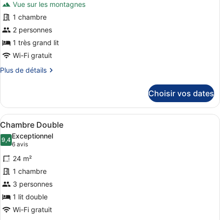
Vue sur les montagnes
pour
1 chambre
ce
2 personnes
type
de
1 très grand lit
chambre :
Wi-Fi gratuit
Chambre
Plus
Plus de détails
Deluxe,
de
détails
1
Choisir vos dates
sur
très
le
grand
type
Afficher
Literie de qualité supérieure, coff
lit
9
de
Chambre Double
toutes
chambre
Exceptionnel
Chambre
les
9,4
9,4 sur 10
(6 avis)
6 avis
Deluxe,
photos
1
24 m²
pour
très
1 chambre
ce
grand
3 personnes
lit
type
de
1 lit double
chambre :
Wi-Fi gratuit