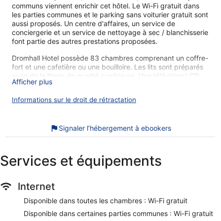
communs viennent enrichir cet hôtel. Le Wi-Fi gratuit dans
les parties communes et le parking sans voiturier gratuit sont
aussi proposés. Un centre d'affaires, un service de
conciergerie et un service de nettoyage à sec / blanchisserie
font partie des autres prestations proposées.
Dromhall Hotel possède 83 chambres comprenant un coffre-
fort et une cafetière ou une bouilloire. Les lits sont préparés
avec de la literie de qualité supérieure. Une télévision LCD
Afficher plus
donne accès aux chaînes par satellite. Les salles de bain
comprennent un ensemble douche/baignoire, des articles de
Informations sur le droit de rétractation
toilette gratuits et un sèche-cheveux.
Vous pourrez accéder à Internet gratuitement par le biais
d'une connexion sans fil. Des bureaux et un téléphone sont
Signaler l’hébergement à ebookers
également disponibles. Un service de préparation de lit en
soirée est fourni, ainsi qu'un service de ménage tous les
jours. D'autres prestations sont disponibles sur demande,
Services et équipements
notamment des fers/planches à repasser.
Les activités de loisir répertoriées ci-dessous sont
Internet
accessibles directement sur place ou à proximité. Ces
activités peuvent faire l'objet de frais supplémentaires.
Disponible dans toutes les chambres : Wi-Fi gratuit
Nos clients nous ont dit qu'ils avaient été enchantés par le
Disponible dans certaines parties communes : Wi-Fi gratuit