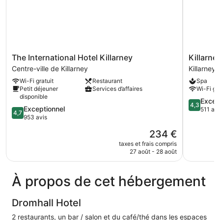
The
Killarney
The International Hotel Killarney
Killarne
International
Court
Centre-ville de Killarney
Killarney
Hotel
Hotel
Wi-Fi gratuit
Restaurant
Spa
Killarney
Killarney
Petit déjeuner
Services d’affaires
Wi-Fi gra
Centre-
disponible
ville
4.3
Excell
4,3
4.7
Exceptionnel
de
sur
511 avi
4,7
sur
953 avis
Killarney
5,
5,
Excellent,
Le
234 €
Exceptionnel,
511 avis
nouveau
953 avis
taxes et frais compris
prix
27 août - 28 août
est
de
234 €
À propos de cet hébergement
Dromhall Hotel
2 restaurants, un bar / salon et du café/thé dans les espaces