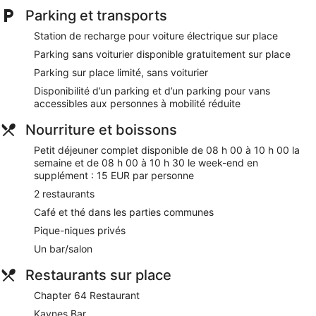
personnel attentionné de Dromhall Hotel. Lors de votre
Parking et transports
séjour, vous serez en liaison directe avec le centre des
congrès et à seulement quelques minutes de marche de
Station de recharge pour voiture électrique sur place
Parc national de Killarney. Parmi les prestations de cet
hébergement, on compte l'accès Wi-Fi à Internet gratuit, un
Parking sans voiturier disponible gratuitement sur place
parking gratuit, sans oublier 2 des restaurants.
Parking sur place limité, sans voiturier
Wi-Fi gratuit
Disponibilité d’un parking et d’un parking pour vans
accessibles aux personnes à mobilité réduite
Parking sans service de voiturier gratuit
Pour un moment détente, vous profiterez d'un agréable
Nourriture et boissons
repas au restaurant-brasserie et de délicieuses boissons
Petit déjeuner complet disponible de 08 h 00 à 10 h 00 la
au gastro-pub
semaine et de 08 h 00 à 10 h 30 le week-end en
Petit déjeuner complet servi tous les jours en supplément
supplément : 15 EUR par personne
Parmi les services offerts, vous trouverez un service de
2 restaurants
garde d'enfants, un service de nettoyage à
Café et thé dans les parties communes
sec / blanchisserie et un service de conciergerie
Pique-niques privés
Location de vélos et activités fun pour tous les âges :
passez un séjour divertissant grâce au nombreux loisirs
Un bar/salon
proposés sur place
Restaurants sur place
À seulement 4 minutes à pied de Parc national de
Killarney et à 6 minutes de marche de Église méthodiste
Chapter 64 Restaurant
de Killarney
Kaynes Bar