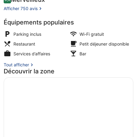
9,0 sur 10
voyageurs
Afficher 750 avis
Équipements populaires
Réception
Parking inclus
Wi-Fi gratuit
Restaurant
Petit déjeuner disponible
Services d’affaires
Bar
Tout afficher
Découvrir la zone