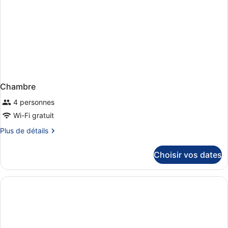
Chambre
4 personnes
Wi-Fi gratuit
Plus
Plus de détails
de
détails
Choisir vos dates
sur
le
type
de
chambre
Chambre