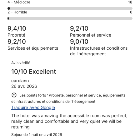
de 8
Note
4 – Médiocre
18
d’après 469 avis
voyageurs
(Bien),
des
sur 750.
de 6
Note
2 – Horrible
6
d’après 202 avis
voyageurs
(Satisfaisant),
des
sur 750.
de 4
d’après 55 avis
voyageurs
(Médiocre),
9,4/10
9,2/10
sur 750.
de 2
d’après 18 avis
Propreté
Personnel et service
(Horrible),
sur 750.
9,2/10
9,0/10
d’après 6 avis
Services et équipements
Infrastructures et conditions
sur 750.
de l’hébergement
Avis
Avis vérifié
10/10 Excellent
carolann
26 avr. 2026
Les points forts : Propreté, personnel et service, équipements
et infrastructures et conditions de l’hébergement
Traduire avec Google
The hotel was amazing the accessible room was perfect,
really clean and comfortable and very quiet we will be
returning
Séjour de 1 nuit en avril 2026