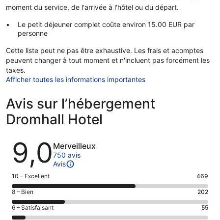
moment du service, de l'arrivée à l'hôtel ou du départ.
Le petit déjeuner complet coûte environ 15.00 EUR par
personne
Cette liste peut ne pas être exhaustive. Les frais et acomptes
peuvent changer à tout moment et n'incluent pas forcément les
taxes.
Afficher toutes les informations importantes
Avis sur l’hébergement
Dromhall Hotel
Avis
9,0
Merveilleux
750 avis
Avis
Note
10 – Excellent
469
des
Note
8 – Bien
202
voyageurs
des
de 10
Note
6 – Satisfaisant
55
voyageurs
(Excellent),
des