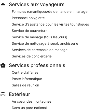
Services aux voyageurs
menu enfant est proposé. Ouvert tous les jours.
Formules romantiques/de demande en mariage
Kaynes Bar
- Ce gastro-pub sert le brunch, le déjeuner, le
dîner et des plats légers. Possibilité de prendre vos repas en
Personnel polyglotte
plein air (si le temps le permet). Un menu enfant est proposé.
Service d’assistance pour les visites touristiques
Ouvert tous les jours.
Service de couverture
Un service d'étage (horaires limités) est disponible.
Service de ménage (tous les jours)
Service de nettoyage à sec/blanchisserie
Services de cérémonie de mariage
Services de conciergerie
Services professionnels
Centre d’affaires
Poste informatique
Salles de réunion
Extérieur
Au cœur des montagnes
Dans un parc national