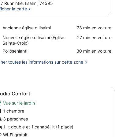
7 Runnintie, Iisalmi, 74595
ficher la carte
Afficher la carte
Place,
Ancienne église d'Iisalmi
‪23 min en voiture‬
Ancienne
Place,
Nouvelle église d'Iisalmi (Église
‪27 min en voiture‬
église
Nouvelle
Sainte-Croix)
d'Iisalmi
église
Place,
Pöllösenlahti
‪30 min en voiture‬
d'Iisalmi
Pöllösenlahti
(Église
cher toutes les informations sur cette zone
Sainte-
Croix)
 un lit, un bureau et une chaise.
fficher
Une pièce confortable avec un canapé, une
3
tudio Confort
outes
Vue sur le jardin
es
hotos
1 chambre
our
3 personnes
e
1 lit double et 1 canapé-lit (1 place)
ype
Wi-Fi gratuit