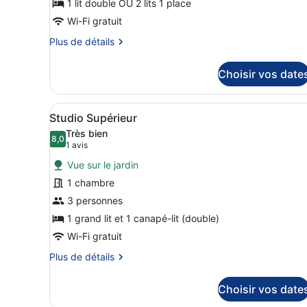
de
1 lit double OU 2 lits 1 place
chambre :
Wi-Fi gratuit
Chambre
Plus
Plus de détails
Confort
de
détails
Double
Choisir vos date
sur
ou
le
avec
type
Afficher
Une pièce de taille modeste
lits
2
de
Studio Supérieur
toutes
chambre
jumeaux
Très bien
Chambre
les
8,0
8,0 sur 10
(1 avis)
1 avis
Confort
photos
Double
Vue sur le jardin
pour
ou
1 chambre
ce
avec
3 personnes
lits
type
jumeaux
de
1 grand lit et 1 canapé-lit (double)
chambre :
Wi-Fi gratuit
Studio
Plus
Plus de détails
Supérieur
de
détails
Choisir vos date
sur
le