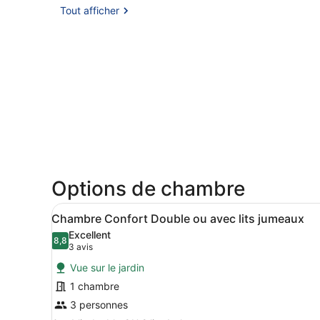
Tout afficher
Options de chambre
Afficher
Un lit bien fait, avec des or
7
Chambre Confort Double ou avec lits jumeaux
toutes
Excellent
les
8,8
8,8 sur 10
(3 avis)
3 avis
photos
Vue sur le jardin
pour
1 chambre
ce
3 personnes
type