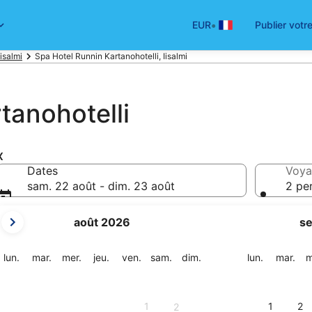
•
EUR
Publier votr
Iisalmi
Spa Hotel Runnin Kartanohotelli, Iisalmi
tanohotelli
x
Dates
Voya
sam. 22 août - dim. 23 août
2 pe
Les
août 2026
s
mois
affichés
sont
lundi
mardi
mercredi
jeudi
vendredi
samedi
dimanche
lundi
mar
lun.
mar.
mer.
jeu.
ven.
sam.
dim.
lun.
mar.
m
August
2026
et
1
1
2
2
September