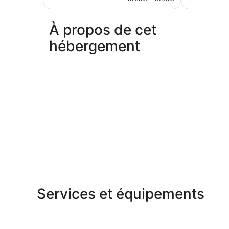
est
de
148 €
À propos de cet
hébergement
Services et équipements