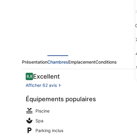
Hotel
Runnin
3
Kartanohotelli
1
1
2
Présentation
Chambres
Emplacement
Conditions
3
Avis
Excellent
8,8
8,8 sur 10
voyageurs
Afficher 62 avis
Équipements populaires
Terrasse/Pa
Piscine
Spa
Parking inclus