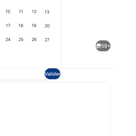
10
11
12
13
17
18
19
20
sages aux pierres chaudes, massages suédois, soins du visage
Bibliothèque
24
25
26
27
59+
Valider
couvrir la zone
Réception