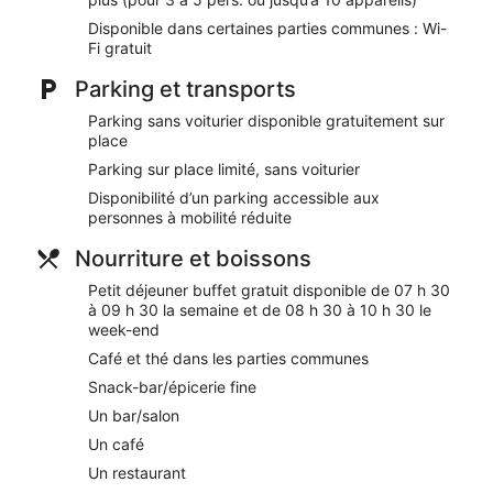
Internet gratuit et un parking gratuit. Cet hébergement propo
Disponible dans certaines parties communes : Wi-
boules de tous poils, notamment des gamelles pour l'eau et la n
Fi gratuit
Petit déjeuner buffet gratuit servi tous les jours
Parking et transports
Wi-Fi gratuit (vitesse : 250 Mbit/s ou plus (pour 3 à 5 pers.
Parking sans voiturier disponible gratuitement sur
Parking sans service de voiturier gratuit
place
Pour vous détendre autour d'un verre ou manger un petit 
Parking sur place limité, sans voiturier
trouverez sur place un café, un restaurant et un bar / salon
Disponibilité d’un parking accessible aux
Pour vous délasser après une journée de visites, vous trou
personnes à mobilité réduite
Vous pourrez vous faire plaisir au spa qui offre des soins
encore un service de manucure et pédicure au spa
Nourriture et boissons
Parmi les prestations offertes, on trouve des salles de réu
Petit déjeuner buffet gratuit disponible de 07 h 30
communs
à 09 h 30 la semaine et de 08 h 30 à 10 h 30 le
week-end
Sauna, aire de jeux et location de vélos : passez un séjou
sur place
Café et thé dans les parties communes
À 20,4 km de Ancienne église d'Iisalmi et à 22,7 km de Musé
Snack-bar/épicerie fine
Les animaux de compagnie sont admis moyennant un sup
Un bar/salon
Des services et équipements sont disponibles pour choucho
Un café
gamelles pour l'eau et la nourriture
Un restaurant