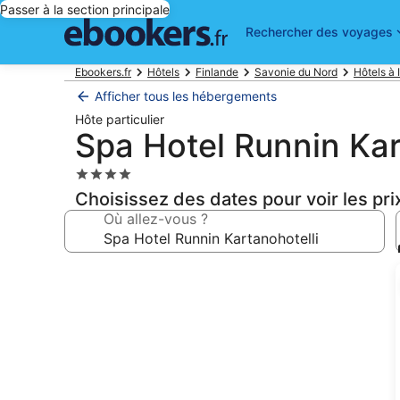
Passer à la section principale
Rechercher des voyages
Ebookers.fr
Hôtels
Finlande
Savonie du Nord
Hôtels à 
Afficher tous les hébergements
Hôte particulier
Spa Hotel Runnin Kar
Hébergement
4.0 étoiles
Choisissez des dates pour voir les pri
Où allez-vous ?
Galerie
photos
de
l’hébergement
Spa