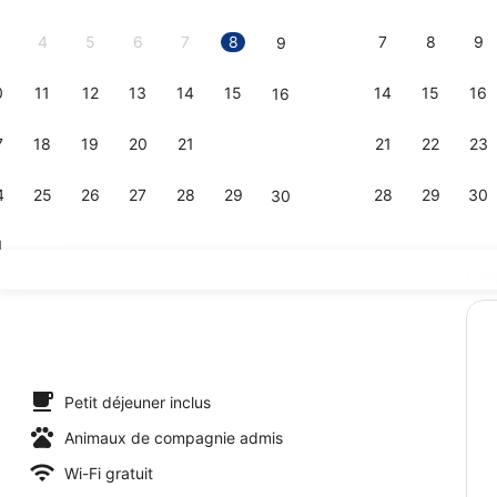
2026.
4
5
6
7
8
7
8
9
9
0
11
12
13
14
15
14
15
16
16
Sauna, mas
7
18
19
20
21
22
21
22
23
23
4
25
26
27
28
29
28
29
30
30
1
Dé
Sauna
tio
Petit déjeuner inclus
Animaux de compagnie admis
Wi-Fi gratuit