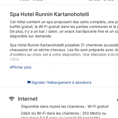
est
est
de
de
144 €
131 €
Spa Hotel Runnin Kartanohotelli
Cet hôtel contient un spa proposant des soins complets, une pi
buffet gratuit, le Wi-Fi gratuit dans les parties communes et le
De plus, il y a un bar / salon, un snack bar/épicerie fine et un 
disponible sur demande
Spa Hotel Runnin Kartanohotelli possède 21 chambres accessib
chaussons et un sèche-cheveux. Les lits sont préparés avec de
d'oreillers au choix est à votre disposition. Une télévision à 
câble.
Les salles de bain possèdent une douche. Cet hôtel de Iisalmi off
Afficher plus
Mbit/s ou plus (pour 3 à 5 pers. ou jusqu’à 10 appareils))Un s
Cet hôtel propose une piscine couverte et un sauna.
Signaler l’hébergement à ebookers
Les activités de loisir répertoriées ci-dessous sont accessibles
peuvent faire l'objet de frais supplémentaires.
Internet
Vous pouvez savourer un moment de détente et de douceur dan
l'hébergement. Les services proposés incluent des massages 
Disponible dans toutes les chambres : Wi-Fi gratuit
soins du visage et un service de manucure et pédicure. Le spa
Débit du Wi-Fi dans les chambres : 250 Mbit/s ou
Spa Hotel Runnin Kartanohotelli offre des prestations de choix 
plus (pour 3 à 5 pers. ou jusqu’à 10 appareils)