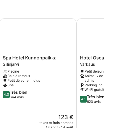
Spa Hotel Kunnonpaikka
Hotel Oscar
Spa
Hotel
Spa Hotel Kunnonpaikka
Hotel Oscar
Hotel
Oscar
Siilinjarvi
Varkaus
Kunnonpaikka
Varkaus
Piscine
Petit déjeuner inclus
Siilinjarvi
Bain à remous
Animaux de compagnie
Petit déjeuner inclus
admis
Spa
Parking inclus
Wi-Fi gratuit
4.0
Très bien
4,0
4.1
Très bien
sur
644 avis
4,1
sur
620 avis
5,
5,
Très
Très
bien,
Le
123 €
bien,
644 avis
nouveau
620 avis
taxes et frais compris
taxes e
prix
13 août - 14 août
29 