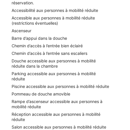
réservation.
se des services et équipements pour chouchouter les
ourriture.
Accessibilité aux personnes à mobilité réduite
Accessible aux personnes à mobilité réduite
(restrictions éventuelles)
 ou jusqu’à 10 appareils))
Ascenseur
Barre d’appui dans la douche
quelque chose, le choix ne manque pas puisque vous
Chemin d’accès à l’entrée bien éclairé
Chemin d’accès à l’entrée sans escaliers
verez sur place une piscine couverte
Douche accessible aux personnes à mobilité
 du visage, des massages aux pierres chaudes ou
réduite dans la chambre
Parking accessible aux personnes à mobilité
nion, un ascenseur et du café dans les espaces
réduite
Piscine accessible aux personnes à mobilité réduite
r actif mémorable grâce aux nombreux loisirs proposés
Pommeau de douche amovible
e de sciences naturelles d'Iisalmi
Rampe d’ascenseur accessible aux personnes à
mobilité réduite
plément
Réception accessible aux personnes à mobilité
uter les boules de tous poils, notamment des
réduite
Salon accessible aux personnes à mobilité réduite