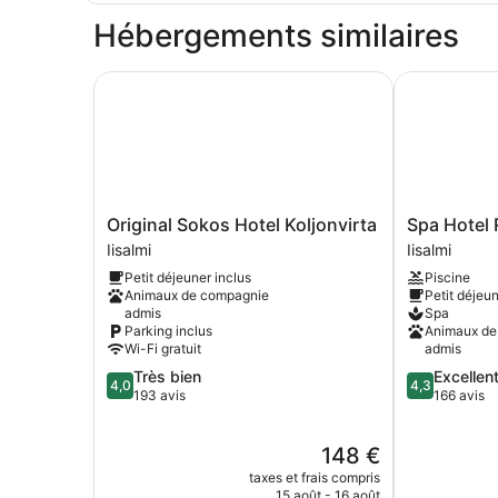
type
Hébergements similaires
de
chambre
Studio
Original Sokos Hotel Koljonvirta
Spa Hotel R
Supérieur
Original
Spa
Original Sokos Hotel Koljonvirta
Spa Hotel 
Sokos
Hotel
Iisalmi
Iisalmi
Hotel
Runni
Petit déjeuner inclus
Piscine
Koljonvirta
Iisalmi
Animaux de compagnie
Petit déjeun
Iisalmi
admis
Spa
Parking inclus
Animaux de
Wi-Fi gratuit
admis
4.0
4.3
Très bien
Excellen
4,0
4,3
sur
sur
193 avis
166 avis
5,
5,
Très
Excellent,
Le
148 €
bien,
166 avis
nouveau
193 avis
taxes et frais compris
prix
15 août - 16 août