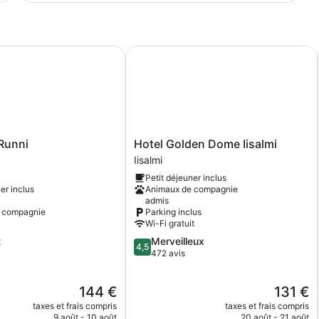
avec
de
lits
chambre
Chambre
jumeaux
Présidentielle
unni
Hotel Golden Dome Iisalmi
Double
ou
avec
lits
jumeaux
Hotel
Runni
Hotel Golden Dome Iisalmi
Golden
Iisalmi
Dome
Petit déjeuner inclus
Iisalmi
er inclus
Animaux de compagnie
Iisalmi
admis
 compagnie
Parking inclus
Wi-Fi gratuit
4.5
t
Merveilleux
4,5
sur
472 avis
5,
Merveilleux,
Le
Le
144 €
131 €
472 avis
nouveau
nouveau
taxes et frais compris
taxes et frais compris
prix
prix
9 août - 10 août
20 août - 21 août