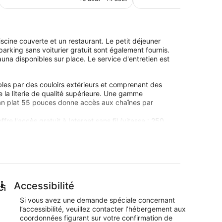
est
de
123 €
scine couverte et un restaurant. Le petit déjeuner
 parking sans voiturier gratuit sont également fournis.
sauna disponibles sur place. Le service d'entretien est
les par des couloirs extérieurs et comprenant des
 la literie de qualité supérieure. Une gamme
écran plat 55 pouces donne accès aux chaînes par
re l'accès gratuit à Internet sans fil (vitesse : 250
ervice de ménage est fourni sur demande.
 directement sur place ou à proximité. Ces activités
Accessibilité
s l'une des 8 salles de soins du spa de
aux pierres chaudes, des massages suédois, des
Si vous avez une demande spéciale concernant
 comprend un sauna. Le spa est ouvert tous les jours.
l’accessibilité, veuillez contacter l’hébergement aux
coordonnées figurant sur votre confirmation de
comme le petit déjeuner gratuit, l'accès Wi-Fi à