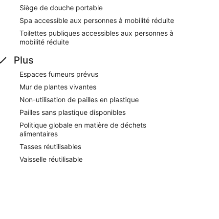
acées sous le signe de la détente. Au programme de
Siège de douche portable
 couverte et un sauna. Outre un restaurant et un café,
ement abrite un bar / salon, l'idéal pour siroter un
Spa accessible aux personnes à mobilité réduite
st servi gratuitement chaque matin. Le Wi-Fi est
Toilettes publiques accessibles aux personnes à
mobilité réduite
rtanohotelli offre également du café dans les espaces
service est disponible gratuitement.
Plus
des zones fumeurs.
Espaces fumeurs prévus
emaine de 07 h 30 à 09 h 30, et le week-end de
Mur de plantes vivantes
Non-utilisation de pailles en plastique
ce.
Pailles sans plastique disponibles
Politique globale en matière de déchets
alimentaires
Tasses réutilisables
Vaisselle réutilisable