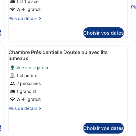
de
1 lit 1 place
d
Pl
Pl
chambre :
c
Wi-Fi gratuit
de
Chambre
S
dé
Plus
Plus de détails
Simple
C
su
de
le
détails
s
Choisir vos dates
ty
sur
de
le
ch
type
, comprenant un canapé, une petite table et un meuble.
Afficher
Une chambre avec une couvre-lit à 
St
2
de
Chambre Présidentielle Double ou avec lits
toutes
Co
chambre
jumeaux
Chambre
les
Simple
Vue sur le jardin
photos
1 chambre
pour
ce
2 personnes
type
1 grand lit
de
Wi-Fi gratuit
chambre :
Plus
Plus de détails
Chambre
de
Présidentielle
détails
sur
Double
s
Choisir vos dates
le
ou
type