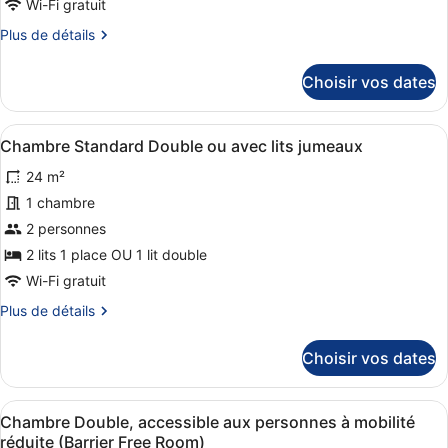
chambre :
Wi-Fi gratuit
Chambre
Plus
Plus de détails
Quadruple
de
détails
Standard
Choisir vos dates
sur
le
type
Afficher
Une chambre d’hôtel avec deux lits,
15
de
Chambre Standard Double ou avec lits jumeaux
toutes
chambre
24 m²
Chambre
les
Quadruple
photos
1 chambre
Standard
pour
2 personnes
ce
2 lits 1 place OU 1 lit double
type
Wi-Fi gratuit
de
Plus
Plus de détails
chambre :
de
Chambre
détails
Choisir vos dates
Standard
sur
le
Double
type
ou
Afficher
Chambre Double, accessible aux per
7
de
Chambre Double, accessible aux personnes à mobilité
avec
toutes
chambre
réduite (Barrier Free Room)