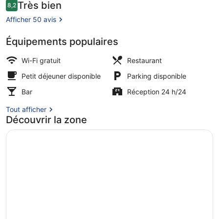
City
Avis
Très bien
8,2
8,2 sur 10
voyageurs
Centre
Afficher 50 avis
Équipements populaires
Restaurant
Wi-Fi gratuit
Restaurant
Petit déjeuner disponible
Parking disponible
Bar
Réception 24 h/24
Tout afficher
Découvrir la zone