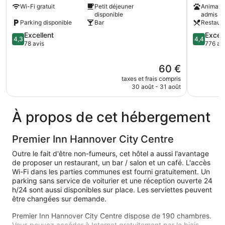
Wi-Fi gratuit
Petit déjeuner
Animaux
City
Mitte
disponible
admis
University
Mitte
Parking disponible
Bar
Restaur
Mitte
4.3
4.4
Excellent
Excell
4,3
4,4
sur
sur
78 avis
776 av
5,
5,
Excellent,
Excellent,
Le
60 €
78 avis
776 avis
nouveau
taxes et frais compris
prix
30 août - 31 août
est
de
60 €
À propos de cet hébergement
Premier Inn Hannover City Centre
Outre le fait d'être non-fumeurs, cet hôtel a aussi l'avantage
de proposer un restaurant, un bar / salon et un café. L'accès
Wi-Fi dans les parties communes est fourni gratuitement. Un
parking sans service de voiturier et une réception ouverte 24
h/24 sont aussi disponibles sur place. Les serviettes peuvent
être changées sur demande.
Premier Inn Hannover City Centre dispose de 190 chambres.
Vous pouvez accéder à Internet gratuitement par le biais