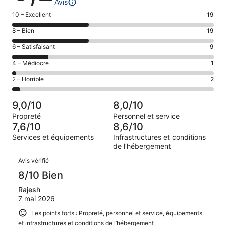
Avis
Note
10 – Excellent
19
des
Note
8 – Bien
19
voyageurs
des
de 10
Note
6 – Satisfaisant
9
voyageurs
(Excellent),
des
de 8
Note
4 – Médiocre
1
d’après 19 avis
voyageurs
(Bien),
des
sur 50.
de 6
Note
2 – Horrible
2
d’après 19 avis
voyageurs
(Satisfaisant),
des
sur 50.
de 4
d’après 9 avis
voyageurs
(Médiocre),
9,0/10
8,0/10
sur 50.
de 2
d’après 1 avis
Propreté
Personnel et service
(Horrible),
sur 50.
7,6/10
8,6/10
d’après 2 avis
Services et équipements
Infrastructures et conditions
sur 50.
de l’hébergement
Avis
Avis vérifié
8/10 Bien
Rajesh
7 mai 2026
Les points forts : Propreté, personnel et service, équipements
et infrastructures et conditions de l’hébergement