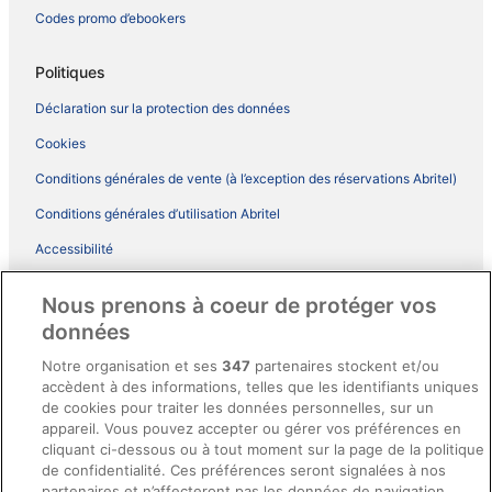
Codes promo d’ebookers
Politiques
Déclaration sur la protection des données
Cookies
Conditions générales de vente (à l’exception des réservations Abritel)
Conditions générales d’utilisation Abritel
Accessibilité
Comment fonctionne notre site
Nous prenons à coeur de protéger vos
Conditions générales du programme BONUS+ d’ebookers
données
Mentions légales / Nous contacter
Notre organisation et ses
347
partenaires stockent et/ou
accèdent à des informations, telles que les identifiants uniques
Directives de contenu et signalement de contenus
de cookies pour traiter les données personnelles, sur un
appareil. Vous pouvez accepter ou gérer vos préférences en
Aide
cliquant ci-dessous ou à tout moment sur la page de la politique
de confidentialité. Ces préférences seront signalées à nos
Soutien
partenaires et n’affecteront pas les données de navigation.