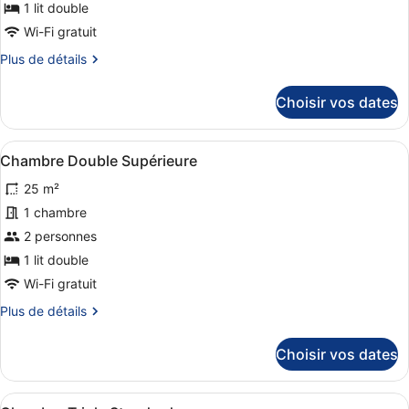
de
1 lit double
chambre :
Wi-Fi gratuit
Chambre
Plus
Plus de détails
Double
de
détails
Standard
Choisir vos dates
sur
le
type
Afficher
Une chambre d’hôtel moderne dotée 
16
de
Chambre Double Supérieure
toutes
chambre
25 m²
Chambre
les
Double
photos
1 chambre
Standard
pour
2 personnes
ce
1 lit double
type
Wi-Fi gratuit
de
Plus
Plus de détails
chambre :
de
Chambre
détails
Choisir vos dates
Double
sur
le
Supérieure
type
Afficher
Une chambre d’hôtel avec deux lits,
de