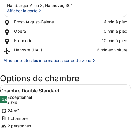
Hamburger Allee 8, Hannover, 301
Afficher la carte
Place,
Ernst-August-Galerie
‪4 min à pied‬
Ernst-
Afficher la carte
Place,
Opéra
‪10 min à pied‬
August-
Opéra
Galerie
Place,
Eilenriede
‪10 min à pied‬
Eilenriede
Airport,
Hanovre (HAJ)
‪16 min en voiture‬
Hanovre
(HAJ)
Afficher toutes les informations sur cette zone
Options de chambre
Afficher
Une chambre d’hôtel avec un grand l
13
Chambre Double Standard
toutes
Exceptionnel
les
10,0
10,0 sur 10
(2 avis)
2 avis
photos
24 m²
pour
1 chambre
ce
2 personnes
type