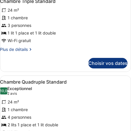
12
Chambre Triple Standard
toutes
chambre
24 m²
Chambre
les
Double
photos
1 chambre
Supérieure
pour
3 personnes
ce
1 lit 1 place et 1 lit double
type
Wi-Fi gratuit
de
Plus
Plus de détails
chambre :
de
Chambre
détails
Choisir vos dates
Triple
sur
le
Standard
type
Afficher
Une chambre d’hôtel avec deux lits
14
de
Chambre Quadruple Standard
toutes
chambre
Exceptionnel
Chambre
les
10,0
10,0 sur 10
(2 avis)
2 avis
Triple
photos
Standard
24 m²
pour
1 chambre
ce
4 personnes
type
de
2 lits 1 place et 1 lit double