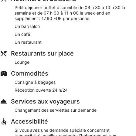
l'accès gratuit au Wi-Fi dans les espaces communs. Des
Petit déjeuner buffet disponible de 06 h 30 à 10 h 30 la
places de stationnement sont disponibles en supplément.
semaine et de 07 h 00 à 11 h 00 le week-end en
Cet hôtel de Hanovre est non-fumeurs.
supplément : 17,90 EUR par personne
Un bar/salon
Moyennant un supplément, les clients peuvent profiter d'un
petit déjeuner buffet en semaine de 06 h 30 à 10 h 30 et le
Un café
week-end de 07 h 00 à 11 h 00.
Un restaurant
Lounge
- restaurant sur place. Ouvert certains jours.
Restaurants sur place
Lounge
Commodités
Consigne à bagages
Réception ouverte 24 h/24
Services aux voyageurs
Changement des serviettes sur demande
Accessibilité
Si vous avez une demande spéciale concernant
l’accessibilité, veuillez contacter l’hébergement aux