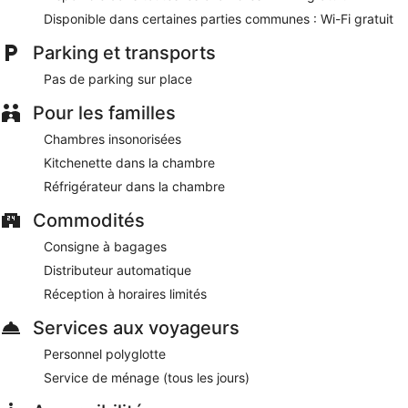
polyglotte et un distributeur automatique de boissons et
Disponible dans certaines parties communes : Wi-Fi gratuit
d'en-cas
À seulement 4 minutes à pied de Les Nanas et à 7
Parking et transports
minutes de marche de Salle de spectacles Ballhof
Pas de parking sur place
Les chiens et les chats sont admis moyennant un
supplément (certaines restrictions s'appliquent)
Pour les familles
Boutique 030 Hannover-City offre une myriade de
Chambres insonorisées
prestations appréciables comme un distributeur automatique
Kitchenette dans la chambre
de boissons et d'en-cas et un personnel polyglotte. Le Wi-Fi
est disponible gratuitement dans les espaces communs.
Réfrigérateur dans la chambre
Cet hôtel de Hanovre est non-fumeurs.
Commodités
Consigne à bagages
Distributeur automatique
Réception à horaires limités
Services aux voyageurs
Personnel polyglotte
Service de ménage (tous les jours)