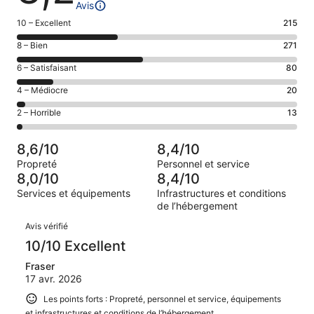
Avis
Note
10 – Excellent
215
des
Note
8 – Bien
271
voyageurs
des
de 10
Note
6 – Satisfaisant
80
voyageurs
(Excellent),
des
de 8
Note
4 – Médiocre
20
d’après 215 avis
voyageurs
(Bien),
des
sur 599.
de 6
Note
2 – Horrible
13
d’après 271 avis
voyageurs
(Satisfaisant),
des
sur 599.
de 4
d’après 80 avis
voyageurs
(Médiocre),
8,6/10
8,4/10
sur 599.
de 2
d’après 20 avis
Propreté
Personnel et service
(Horrible),
sur 599.
8,0/10
8,4/10
d’après 13 avis
Services et équipements
Infrastructures et conditions
sur 599.
de l’hébergement
Avis
Avis vérifié
10/10 Excellent
Fraser
17 avr. 2026
Les points forts : Propreté, personnel et service, équipements
et infrastructures et conditions de l’hébergement