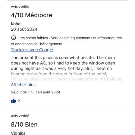
Avis vérifié
4/10 Médiocre
Kohei
20 août 2024
Les points faibles : Services et équipements et infrastructures
et conditions de l’hébergement
Traduire avec Google
The area of this place is somewhat unsafe. The room
does not have AC, so I had to keep the window open
during night as it was a very hot day. But, I kept on
hearing noise from the street in front of the hotel,
including siren sound. There is no elevator in the building,
so I had to use stairs to reach my 3rd floor room.
Afficher plus
Séjour de 1 nuit en août 2024
0
Avis vérifié
8/10 Bien
Vidhika