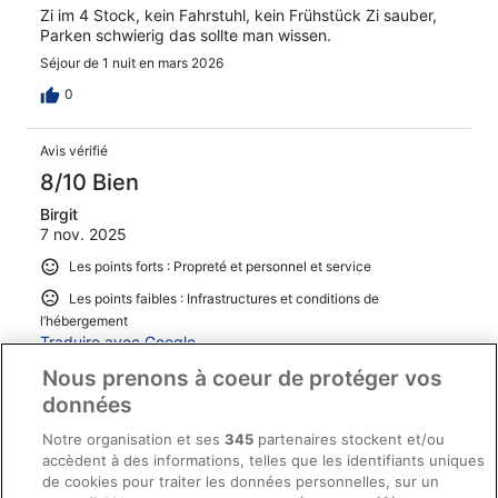
Zi im 4 Stock, kein Fahrstuhl, kein Frühstück Zi sauber,
Parken schwierig das sollte man wissen.
Séjour de 1 nuit en mars 2026
0
Avis vérifié
8/10 Bien
Birgit
7 nov. 2025
Les points forts : Propreté et personnel et service
Les points faibles : Infrastructures et conditions de
l’hébergement
Traduire avec Google
Wer ein klassisches Boutique Hotel erwartet, wird
Nous prenons à coeur de protéger vos
enttäuscht sein - dieses Hotel hat nicht viel, was den
données
Namen rechtfertigt. Aber es ist nicht schlecht! Das
Zimmer ist groß und sauber, es ist ziemlich zentral, gut
Notre organisation et ses
345
partenaires stockent et/ou
mit öffentlichen zu erreichen, das Bett war bequem, auch
accèdent à des informations, telles que les identifiants uniques
wenn die beiden Matratzen auseinander rutschen und es
Afficher plus
de cookies pour traiter les données personnelles, sur un
gibt eine kleine Küche. Das Personal ist sehr freundlich