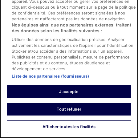
Séjour de 2 nuits en novembre 2025
appareil. Vous pouvez accepter ou gérer vos préférences en
und hilfsbereit! Was nicht so toll war: die Einrichtung ist
cliquant ci-dessous ou à tout moment sur la page de la politique
schon ein wenig in die Jahre gekommen. Mein Vorhang
0
de confidentialité. Ces préférences seront signalées à nos
war total zerfetzt, was nicht sehr einladend aussieht und
partenaires et n’affecteront pas les données de navigation.
mit wenig Aufwand schnell behoben wäre, wenn sich
Afficher tous les avis
Nos équipes ainsi que nos partenaires externes, traitent
jemand kümmern würde. Es gibt keinen Aufzug - das ist
des données selon les finalités suivantes :
mit schwerem Koffer nicht so schön - besonders, wenn
das Zimmer im 3.Stock ist. Aber alles in allem habe ich
Utiliser des données de géolocalisation précises. Analyser
Hôtels
mich wohl gefühlt, auch wenn ich mir, wie schon gesagt,
activement les caractéristiques de l’appareil pour l’identification.
unter „Boutique Hotel“ etwas anderes vorstelle. Ich würde
Les Aigrettes
Stocker et/ou accéder à des informations sur un appareil.
wieder kommen, aber dann auf ein Zimmer weiter unten
Châteaux Saint-Ouen-du-Tilleul
Publicités et contenu personnalisés, mesure de performance
bestehen oder nur mit Rucksack reisen.
Spa O'balia : les hôtels à proximité
des publicités et du contenu, études d’audience et
Résidence Arco Plage
développement de services.
Frouzins : les hôtels
Liste de nos partenaires (fournisseurs)
Maison d’hôtes Le Neubourg
Loft in Red Light District
Station de ski de Peisey-Vallandry : les hôtels à
J'accepte
proximité
Tôlanaro : les hôtels
Bobino : les hôtels à proximité
Tout refuser
Hôtel & Ryads Barrière Le Naoura
Wilaya de Djanet : les hôtels
Alua Gran Camp de Mar Hotel
Afficher toutes les finalités
H10 Porto Poniente
Port de Lavrio : les hôtels à proximité