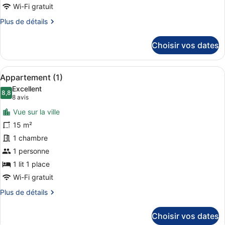
Chambre
Wi-Fi gratuit
Double
Plus
Plus de détails
(2)
de
détails
Choisir vos dates
sur
le
type
Afficher
Une chambre à coucher comprenant u
10
de
Appartement (1)
toutes
chambre
Excellent
Chambre
les
8,8
8,8 sur 10
(8 avis)
8 avis
Double
photos
(2)
Vue sur la ville
pour
15 m²
ce
1 chambre
type
de
1 personne
chambre :
1 lit 1 place
Appartement
Wi-Fi gratuit
(1)
Plus
Plus de détails
de
détails
Choisir vos dates
sur