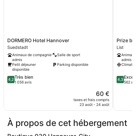
(3)
DORMERO
Prize
DORMERO Hotel Hannover
Prize by
Hotel
by
Suedstadt
List
Hannover
Radisson,
Animaux de compagnie
Salle de sport
Animaux
Suedstadt
Hannover
admis
admis
City
Petit déjeuner
Parking disponible
Climatis
List
disponible
4.2
4.3
Très bien
Excell
4,2
4,3
sur
sur
1 056 avis
562 av
5,
5,
Le
60 €
Très
Excellent,
nouveau
bien,
562 avis
taxes et frais compris
prix
1 056 avis
23 août - 24 août
est
de
60 €
À propos de cet hébergement