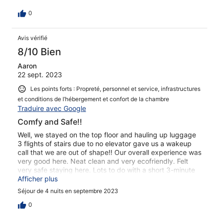
0
Avis vérifié
8/10 Bien
Aaron
22 sept. 2023
Les points forts : Propreté, personnel et service, infrastructures
et conditions de l’hébergement et confort de la chambre
Traduire avec Google
Comfy and Safe!!
Well, we stayed on the top floor and hauling up luggage
3 flights of stairs due to no elevator gave us a wakeup
call that we are out of shape!! Our overall experience was
very good here. Neat clean and very ecofriendly. Felt
very safe staying here. Lots to do with a short 3-minute
walk or to trains to go even further. Lots to explore in
Afficher plus
Hannover.
Séjour de 4 nuits en septembre 2023
0