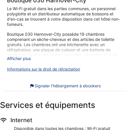
Boutique 030 Hannover-City
Le Wi-Fi gratuit dans les parties communes, un personnel
polyglotte et un distributeur automatique de boissons et
d'en-cas se trouvent à votre disposition dans cet hôtel non-
fumeurs.
Boutique 030 Hannover-City possède 19 chambres
comprenant un sèche-cheveux et des articles de toilette
gratuits. Les chambres ont une kitchenette avec un
réfrigérateur, une plaque de cuisson et une batterie de
cuisine, de la vaisselle et des ustensiles. Les salles de bain
Afficher plus
possèdent une douche.
Cet hôtel de Hanovre offre l'accès gratuit à Internet par Wi-
Informations sur le droit de rétractation
Fi. Une télévision à écran plat 32 pouces donne accès aux
chaînes par satellite. Un service de ménage est fourni tous
les jours.
Signaler l’hébergement à ebookers
En séjournant dans Boutique 030 Hannover-City, vous êtes
en liaison directe avec le centre des congrès et à quelques
Services et équipements
pas de Les Nanas. Vous pourrez profiter de services et
équipements comme l'accès Wi-Fi à Internet gratuit.
Wi-Fi gratuit
Internet
Parmi les prestations offertes, on trouve un personnel
Disponible dans toutes les chambres : Wi-Fi gratuit