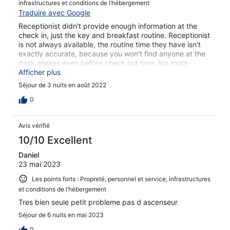
infrastructures et conditions de l’hébergement
Traduire avec Google
Receptionist didn't provide enough information at the
check in, just the key and breakfast routine. Receptionist
is not always available, the routine time they have isn't
exactly accurate, because you won't find anyone at the
desk always even before check out time. No room
cleaning everyday, they cleaned it on 3rd day, before we
Afficher plus
left. Super WARM room without any kind of AC or fan,
Séjour de 3 nuits en août 2022
you can't even stay Inside the room.. it was really horrible
experience. There was nothing much in the room beside
0
a bed and TV and a freezer. Alot of stains and dirts on
the walls Pillows and bed's sheets. Dirts under the bed,
Avis vérifié
floor. We didn't even got a "no disturbing" sign to hang it
on the door handle. The only good thing with that hotel is
10/10 Excellent
the breakfast and its near the central and shops, just
Daniel
that.
23 mai 2023
Les points forts : Propreté, personnel et service, infrastructures
et conditions de l’hébergement
Tres bien seule petit probleme pas d ascenseur
Séjour de 6 nuits en mai 2023
0