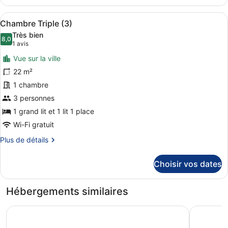
le
type
Afficher
Chambre Triple (3) | Bureau, rideau
11
de
Chambre Triple (3)
toutes
chambre
Très bien
Appartement
les
8,0
8,0 sur 10
(1 avis)
1 avis
(1)
photos
Vue sur la ville
pour
22 m²
ce
1 chambre
type
de
3 personnes
chambre :
1 grand lit et 1 lit 1 place
Chambre
Wi-Fi gratuit
Triple
Plus
Plus de détails
(3)
de
détails
Choisir vos dates
sur
le
type
Hébergements similaires
de
chambre
DORMERO Hotel Hannover
Prize by 
Chambre
Triple