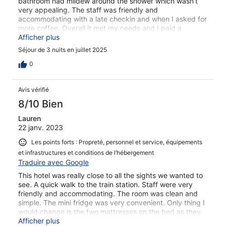
bathroom had mildew around the shower which wasn’t
very appealing. The staff was friendly and
accommodating with a late checkin and when I asked for
more coffee. Overall it met my needs and I paid a
discounted rate which I felt fair, but am glad I didn’t pay
Afficher plus
full price for it.
Séjour de 3 nuits en juillet 2025
0
Avis vérifié
8/10 Bien
Lauren
22 janv. 2023
Les points forts : Propreté, personnel et service, équipements
et infrastructures et conditions de l’hébergement
Traduire avec Google
This hotel was really close to all the sights we wanted to
see. A quick walk to the train station. Staff were very
friendly and accommodating. The room was clean and
simple. The mini fridge was very convenient. Only thing I
would change is the two mattresses on the bed as they
separated during the night.
Afficher plus