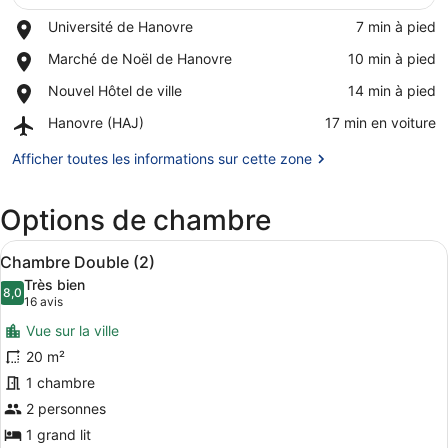
Place,
Université de Hanovre
‪7 min à pied‬
Université
Afficher la carte
Place,
Marché de Noël de Hanovre
‪10 min à pied‬
de
Marché
Hanovre
Place,
Nouvel Hôtel de ville
‪14 min à pied‬
de
Nouvel
Noël
Airport,
Hanovre (HAJ)
‪17 min en voiture‬
Hôtel
de
Hanovre
de
Hanovre
(HAJ)
Afficher toutes les informations sur cette zone
ville
Options de chambre
Afficher
Chambre Double (2) | Bureau, ridea
15
Chambre Double (2)
toutes
Très bien
les
8,0
8,0 sur 10
(16 avis)
16 avis
photos
Vue sur la ville
pour
20 m²
ce
1 chambre
type
de
2 personnes
chambre :
1 grand lit