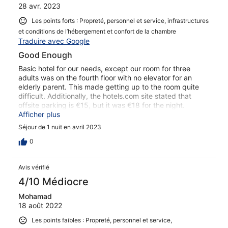
28 avr. 2023
Les points forts : Propreté, personnel et service, infrastructures
et conditions de l’hébergement et confort de la chambre
Traduire avec Google
Good Enough
Basic hotel for our needs, except our room for three
adults was on the fourth floor with no elevator for an
elderly parent. This made getting up to the room quite
difficult. Additionally, the hotels.com site stated that
offsite parking is €15, but it was €18 for the night.
Although the reception person did not speak English very
Afficher plus
well, he was as helpful as could be with the language
Séjour de 1 nuit en avril 2023
barrier. Need better communications for dropping off the
key in the morning as the reception area does not open
0
untill noon.
Avis vérifié
4/10 Médiocre
Mohamad
18 août 2022
Les points faibles : Propreté, personnel et service,