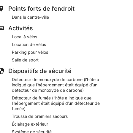
Points forts de l’endroit
Dans le centre-ville
 réception, 3 salles de réunion et une laverie
Activités
tif mémorable grâce aux nombreux loisirs proposés sur
Local à vélos
Location de vélos
ntrale et Salle de concert Theater Scala
Parking pour vélos
ent
Salle de sport
. Les voyageurs d'affaires trouveront sur place 3
t abrite un bar / salon, l'idéal pour siroter un
Dispositifs de sécurité
trum Dampoort offre également une salle de fitness,
Détecteur de monoxyde de carbone (l’hôte a
g est disponible.
indiqué que l’hébergement était équipé d’un
ients des zones fumeurs.
détecteur de monoxyde de carbone)
tit déjeuner buffet en semaine de 06 h 30 à 10 h 00
Détecteur de fumée (l’hôte a indiqué que
l’hébergement était équipé d’un détecteur de
fumée)
Trousse de premiers secours
Éclairage extérieur
Système de sécurité