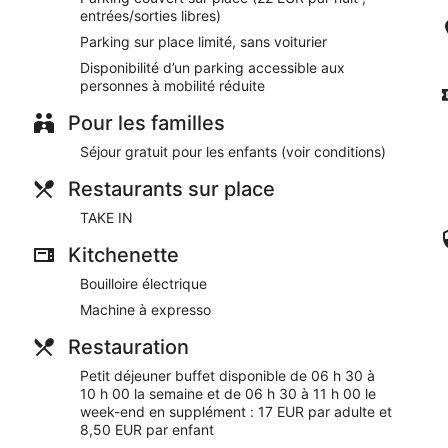
Vous profiterez sur place d'bar/salon
entrées/sorties libres)
Petit déjeuner buffet servi tous les jours en supplément
Parking sur place limité, sans voiturier
Parking sans service de voiturier disponible en supplément
Disponibilité d’un parking accessible aux
Parmi les prestations offertes, on trouve un coffre-fort à la
personnes à mobilité réduite
Salle de fitness et location de vélos : passez un séjour ac
Pour les familles
place
Séjour gratuit pour les enfants (voir conditions)
À moins de 10 minutes à pied de Centre interculturel De Ce
Les chiens et les chats sont admis moyennant un supplém
Restaurants sur place
Le Wi-Fi est disponible gratuitement dans les espaces communs
TAKE IN
des salles de réunion et des espaces de coworking. L'hébergemen
cocktail après une journée de visites. Adagio Access Gent Cen
Kitchenette
une terrasse et un jardin. Moyennant un supplément, un parkin
Bouilloire électrique
Cet appart'hôtel 4 étoiles de Gand met à la disposition des cl
Machine à expresso
Moyennant un supplément, les clients peuvent profiter d'un pe
et le week-end de 06 h 30 à 11 h 00.
Restauration
TAKE IN
- bar sur place. Ouvert tous les jours.
Petit déjeuner buffet disponible de 06 h 30 à
10 h 00 la semaine et de 06 h 30 à 11 h 00 le
week-end en supplément : 17 EUR par adulte et
8,50 EUR par enfant