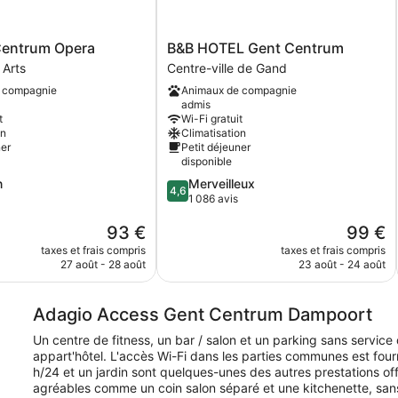
B&B
 Centrum Opera
B&B HOTEL Gent Centrum
HOTEL
 Arts
Centre-ville de Gand
Gent
 compagnie
Animaux de compagnie
Centrum
admis
Centre-
t
Wi-Fi gratuit
ville
on
Climatisation
de
ner
Petit déjeuner
Gand
disponible
4.6
n
Merveilleux
4,6
sur
1 086 avis
5,
Le
Le
93 €
99 €
Merveilleux,
nouveau
nouveau
1 086 avis
taxes et frais compris
taxes et frais compris
prix
prix
27 août - 28 août
23 août - 24 août
est
est
de
de
93 €
99 €
Adagio Access Gent Centrum Dampoort
Un centre de fitness, un bar / salon et un parking sans service 
appart'hôtel. L'accès Wi-Fi dans les parties communes est four
h/24 et un jardin sont quelques-unes des autres prestations o
agréables comme un coin salon séparé et une kitchenette, sans o