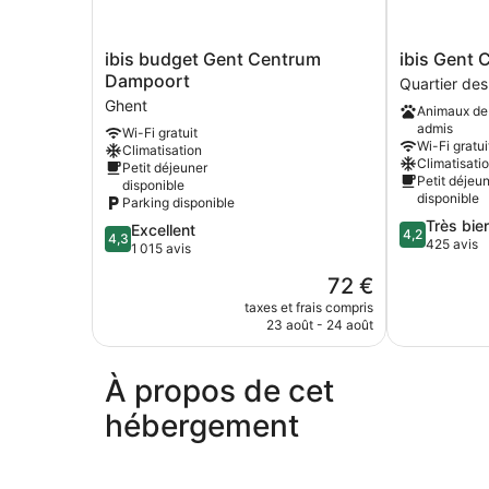
ibis
ibis
ibis budget Gent Centrum
ibis Gent
budget
Gent
Dampoort
Quartier des
Gent
Centrum
Ghent
Animaux de
Centrum
Opera
admis
Wi-Fi gratuit
Dampoort
Quartier
Wi-Fi gratui
Climatisation
Ghent
des
Climatisati
Petit déjeuner
Arts
Petit déjeu
disponible
disponible
Parking disponible
4.2
Très bie
4.3
Excellent
4,2
4,3
sur
425 avis
sur
1 015 avis
5,
5,
Le
72 €
Très
Excellent,
nouveau
bien,
1 015 avis
taxes et frais compris
prix
425 avis
23 août - 24 août
est
de
72 €
À propos de cet
hébergement