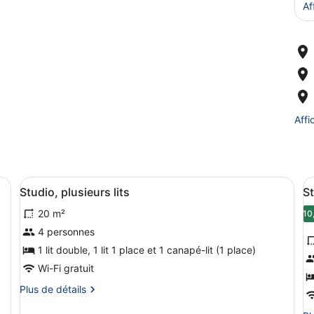
Af
Affi
d’un lit, d’un bureau, d’une chaise et d’une kitchenette.
Afficher
Une chambre d’hôtel compacte compr
A
6
Studio, plusieurs lits
St
toutes
t
20 m²
les
l
10
photos
p
4 personnes
pour
p
1 lit double, 1 lit 1 place et 1 canapé-lit (1 place)
ce
c
Wi-Fi gratuit
type
t
Plus
Plus de détails
de
d
de
chambre :
c
détails