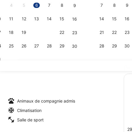
4
5
6
7
8
7
8
9
9
0
11
12
13
14
15
14
15
16
16
Salle de re
7
18
19
20
21
22
21
22
23
23
4
25
26
27
28
29
28
29
30
30
1
Dé
Studio, 2 l
Animaux de compagnie admis
Climatisation
Salle de sport
29