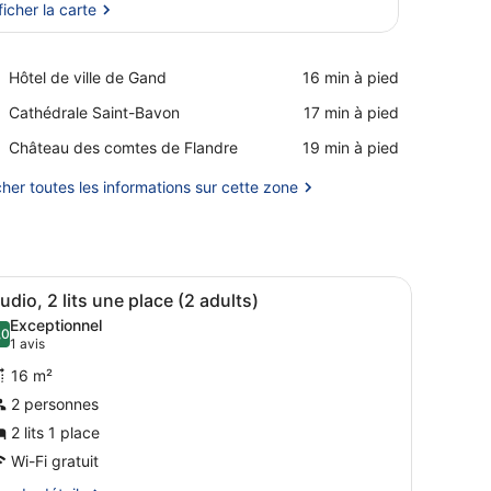
ficher la carte
Afficher la carte
Place,
Hôtel de ville de Gand
‪16 min à pied‬
Hôtel
Place,
Cathédrale Saint-Bavon
‪17 min à pied‬
de
Cathédrale
ville
Place,
Château des comtes de Flandre
‪19 min à pied‬
Saint-
de
Château
Bavon
Gand
des
cher toutes les informations sur cette zone
comtes
de
Flandre
enant un coin cuisine, un lit, un bureau et un téléviseur.
fficher
Studio, 2 lits une place (2 adults) | Coff
6
udio, 2 lits une place (2 adults)
outes
Exceptionnel
es
,0
10,0 sur 10
(1 avis)
1 avis
hotos
16 m²
our
2 personnes
e
2 lits 1 place
ype
e
Wi-Fi gratuit
hambre :