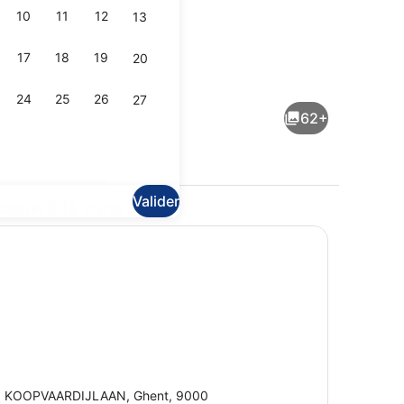
10
11
12
13
17
18
19
20
mise en forme
Extérieur
24
25
26
27
62+
Valider
couvrir la zone
its une place (2 adults) | Coffres-forts dans les chambres, bureau
Extérieur
 KOOPVAARDIJLAAN, Ghent, 9000