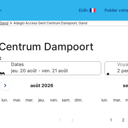
•
EUR
Publier votr
 Gand
Adagio Access Gent Centrum Dampoort, Gand
 Centrum Dampoort
x
Dates
Voya
jeu. 20 août - ven. 21 août
2 pe
Les
août 2026
s
mois
affichés
sont
lundi
mardi
mercredi
jeudi
vendredi
samedi
dimanche
lundi
mar
lun.
mar.
mer.
jeu.
ven.
sam.
dim.
lun.
mar.
m
August
2026
et
1
1
2
2
September
2026.