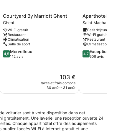
Courtyard
Aparthotel
Courtyard By Marriott Ghent
Aparthotel Castelnou
By
Castelnou
Ghent
Saint Macharius
Marriott
Saint
Wi-Fi gratuit
Petit déjeuner inclus
Ghent
Macharius
Restaurant
Wi-Fi gratuit
Ghent
Climatisation
Restaurant
Salle de sport
Climatisation
4.5
4.7
Merveilleux
Exceptionnel
4,5
4,7
sur
sur
112 avis
509 avis
5,
5,
Merveilleux,
Exceptionnel,
112 avis
509 avis
Le
103 €
nouveau
taxes et frais compris
taxes e
prix
30 août - 31 août
9
est
de
103 €
de voiturier sont à votre disposition dans cet
ni gratuitement. Une laverie, une réception ouverte 24
ffertes. Chaque appart'hôtel offre des équipements
ublier l'accès Wi-Fi à Internet gratuit et une