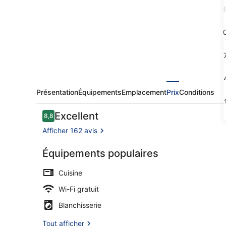
Gent
3
Centrum
Dampoort
1
1
2
Présentation
Équipements
Emplacement
Prix
Conditions
3
Avis
Excellent
8,8
8,8 sur 10
voyageurs
Afficher 162 avis
Équipements populaires
Extérieur
Cuisine
Wi-Fi gratuit
Blanchisserie
Tout afficher