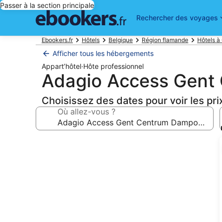
Passer à la section principale
Rechercher des voyages
Ebookers.fr
Hôtels
Belgique
Région flamande
Hôtels à
Afficher tous les hébergements
Appart’hôtel
·
Hôte professionnel
Adagio Access Gent
Choisissez des dates pour voir les pri
Où allez-vous ?
Galerie
photos
de
l’hébergement
Adagio
Access