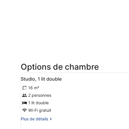
Options de chambre
Afficher
Une chambre d’hôtel équipée 
6
Studio, 1 lit double
toutes
16 m²
les
photos
2 personnes
pour
1 lit double
ce
Wi-Fi gratuit
type
Plus
Plus de détails
de
de
chambre :
détails