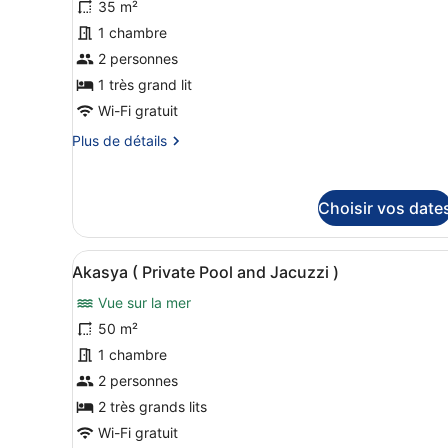
photos
35 m²
and
pour
1 chambre
Jacuzzi
ce
)
2 personnes
type
1 très grand lit
de
Wi-Fi gratuit
chambre :
Plus
Plus de détails
Gelincik
de
(
détails
Private
sur
Choisir vos date
Pool
le
type
and
de
Jacuzzi
Afficher
Une terrasse en bois avec une
chambre
9
Akasya ( Private Pool and Jacuzzi )
)
toutes
Gelincik
(
Vue sur la mer
les
Private
photos
50 m²
Pool
pour
1 chambre
and
ce
Jacuzzi
2 personnes
)
type
2 très grands lits
de
Wi-Fi gratuit
chambre :