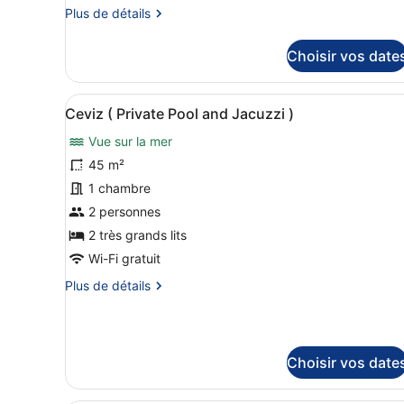
Plus
Plus de détails
Akasya
de
(
détails
Choisir vos date
Private
sur
Pool
le
type
and
Afficher
Une piscine dotée d’une str
12
de
Ceviz ( Private Pool and Jacuzzi )
Jacuzzi
toutes
chambre
)
Vue sur la mer
Akasya
les
(
photos
45 m²
Private
pour
1 chambre
Pool
ce
and
2 personnes
Jacuzzi
type
2 très grands lits
)
de
Wi-Fi gratuit
chambre :
Plus
Plus de détails
Ceviz
de
(
détails
Private
sur
Pool
le
Choisir vos date
type
and
de
Jacuzzi
chambre