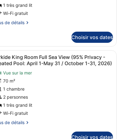
hambre :
1 très grand lit
AVANTA
Wi-Fi gratuit
us
us de détails
rivate
ool
tails
Choisir vos dates
r
nd
acuzzi
pe
, une petite table et une vue sur l’extérieur.
fficher
Orkide King Room Full Sea View (95% Priva
11
kide King Room Full Sea View (95% Privacy -
outes
ambre
ated Pool: April 1-May 31 / October 1-31, 2026)
AVANTA
es
Vue sur la mer
hotos
ivate
70 m²
our
ol
e
1 chambre
d
cuzzi
ype
2 personnes
e
1 très grand lit
hambre :
Wi-Fi gratuit
rkide
us
us de détails
ing
oom
tails
Choisir vos dates
r