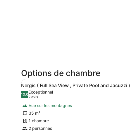
Options de chambre
Afficher
Une piscine à débordement a
7
Nergis ( Full Sea View , Private Pool and Jacuzzi )
toutes
Exceptionnel
les
10,0
10,0 sur 10
(2 avis)
2 avis
photos
Vue sur les montagnes
pour
35 m²
ce
1 chambre
type
de
2 personnes