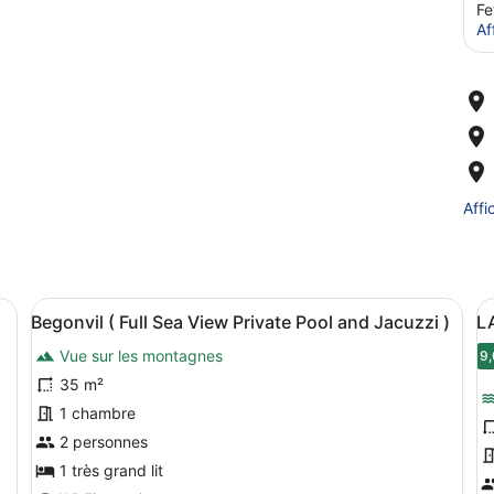
Fe
Af
Affi
vec une terrasse en bois et un jacuzzi, entourés de plantes tropicale
Afficher
Un espace piscine comprenant un ja
A
11
Begonvil ( Full Sea View Private Pool and Jacuzzi )
LA
toutes
t
Vue sur les montagnes
les
l
9,
photos
p
35 m²
pour
p
1 chambre
ce
c
2 personnes
type
t
1 très grand lit
de
d