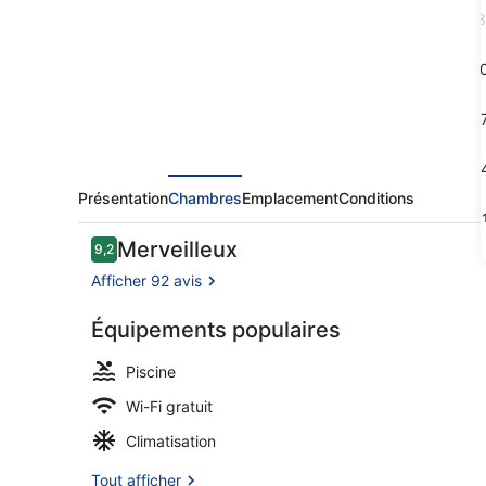
Butik
3
Hotel
1
1
2
Présentation
Chambres
Emplacement
Conditions
3
Avis
Merveilleux
9,2
9,2 sur 10
voyageurs
Afficher 92 avis
Équipements populaires
Ihlamur ( Pr
Piscine
Wi-Fi gratuit
Climatisation
Tout afficher