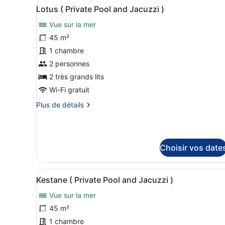
Afficher
Une piscine à débordement ci
)
Ceviz
10
Lotus ( Private Pool and Jacuzzi )
toutes
(
Private
Vue sur la mer
les
Pool
photos
45 m²
and
pour
1 chambre
Jacuzzi
ce
)
2 personnes
type
2 très grands lits
de
Wi-Fi gratuit
chambre :
Plus
Plus de détails
Lotus
de
(
détails
Private
sur
Pool
le
Choisir vos date
type
and
de
Jacuzzi
chambre
Afficher
Une piscine à débordement av
)
Lotus
10
Kestane ( Private Pool and Jacuzzi )
toutes
(
Private
Vue sur la mer
les
Pool
photos
45 m²
and
pour
1 chambre
Jacuzzi