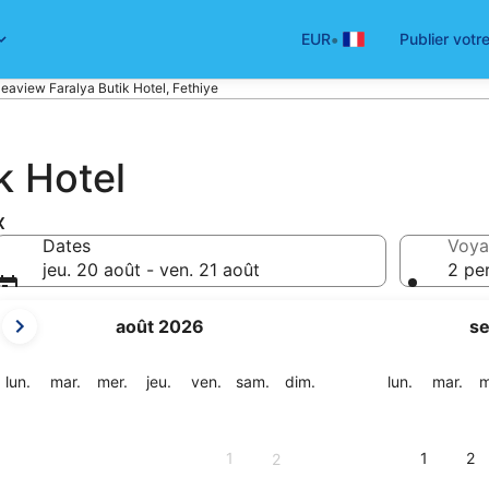
•
EUR
Publier votr
eaview Faralya Butik Hotel, Fethiye
k Hotel
x
Dates
Voya
jeu. 20 août - ven. 21 août
2 pe
Les
août 2026
s
mois
affichés
sont
lundi
mardi
mercredi
jeudi
vendredi
samedi
dimanche
lundi
mar
lun.
mar.
mer.
jeu.
ven.
sam.
dim.
lun.
mar.
m
August
2026
et
1
1
2
2
September
2026.