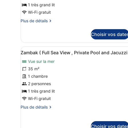
chambre :
1 très grand lit
Nergis
Wi-Fi gratuit
(
Plus
Plus de détails
Full
de
Sea
détails
Choisir vos date
sur
View
le
,
type
Afficher
Une chambre avec un grand l
Private
11
de
Zambak ( Full Sea View , Private Pool and Jacuzzi
toutes
Pool
chambre
Vue sur la mer
Nergis
les
and
(
photos
35 m²
Jacuzzi
Full
pour
)
1 chambre
Sea
ce
View
2 personnes
,
type
1 très grand lit
Private
de
Pool
Wi-Fi gratuit
chambre :
and
Plus
Plus de détails
Zambak
Jacuzzi
de
)
(
détails
Full
sur
Choisir vos date
le