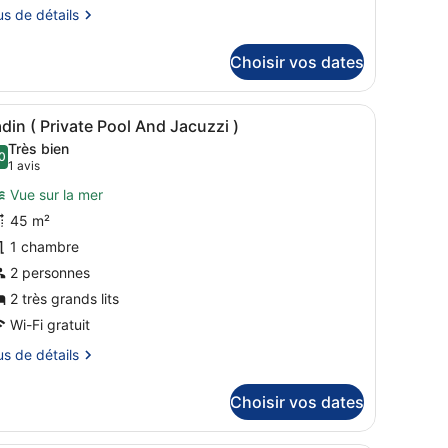
us
us de détails
rdic
tails
Choisir vos dates
rivate
r
ool
pe
nd
it, un bureau et une chaise. Les fenêtres offrent une vue sur l’océan 
fficher
Une piscine ronde avec un jacuzzi, entouré
7
din ( Private Pool And Jacuzzi )
acuzzi
outes
ambre
Très bien
dic
es
0
8,0 sur 10
(1 avis)
1 avis
hotos
ivate
Vue sur la mer
our
ol
45 m²
e
d
1 chambre
cuzzi
ype
e
2 personnes
hambre :
2 très grands lits
adin
Wi-Fi gratuit
us
us de détails
rivate
ool
tails
Choisir vos dates
r
nd
acuzzi
pe