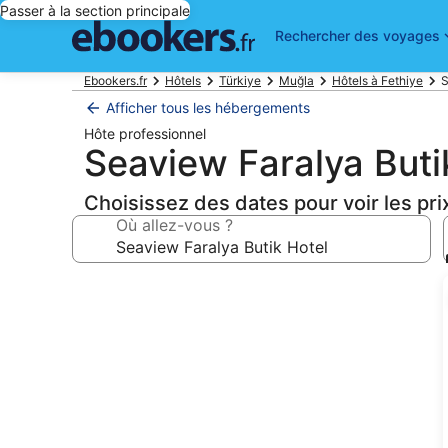
Passer à la section principale
Rechercher des voyages
Ebookers.fr
Hôtels
Türkiye
Muğla
Hôtels à Fethiye
S
Afficher tous les hébergements
Hôte professionnel
Seaview Faralya Buti
Choisissez des dates pour voir les pri
Où allez-vous ?
Galerie
photos
de
l’hébergement
Seaview
Faralya