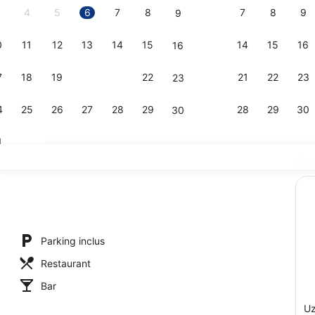
4
5
6
7
8
7
8
9
9
0
11
12
13
14
15
14
15
16
16
Limon ( Pri
7
18
19
20
21
22
21
22
23
23
4
25
26
27
28
29
28
29
30
30
1
Dé
Ladin ( Pri
ivate Pool and Jacuzzi ) | Vue de la chambre
Parking inclus
Restaurant
Bar
Uz