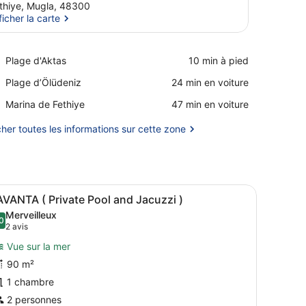
thiye, Mugla, 48300
ficher la carte
Afficher la carte
Place,
Plage d'Aktas
‪10 min à pied‬
Plage
Place,
Plage d’Ölüdeniz
‪24 min en voiture‬
d'Aktas
Plage
Place,
Marina de Fethiye
‪47 min en voiture‬
d’Ölüdeniz
Marina
de
cher toutes les informations sur cette zone
Fethiye
s et offrant une vue panoramique.
cuzzi, des chaises longues et une terrasse en bois.
fficher
Une piscine à l’eau d’un bleu cristallin, e
11
VANTA ( Private Pool and Jacuzzi )
outes
Merveilleux
es
0
9,0 sur 10
(2 avis)
2 avis
hotos
Vue sur la mer
our
90 m²
e
1 chambre
ype
e
2 personnes