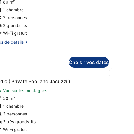
hotos
80 m²
d
our
1 chambre
cuzzi
e
2 personnes
ype
2 grands lits
e
Wi-Fi gratuit
hambre :
us
us de détails
NEMON
tails
rivate
r
Choisir vos dates
ool
pe
nd
ne en bois, avec un lit, une chaise, une petite table et une table 
acuzzi
fficher
L’intérieur d’une cabane en bois comprend u
ambre
12
dic ( Private Pool and Jacuzzi )
outes
NEMON
Vue sur les montagnes
es
ivate
hotos
50 m²
ol
our
1 chambre
d
e
cuzzi
2 personnes
ype
2 très grands lits
e
Wi-Fi gratuit
hambre :