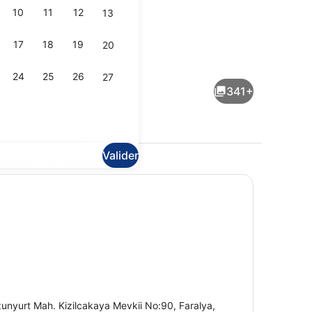
10
11
12
13
17
18
19
20
vate Pool and Jacuzzi ) | Matelas Tempur-Pedic, minibar, chambres ins
LAVANTA ( Private Pool and Jacuzz
24
25
26
27
341+
Valider
couvrir la zone
vate Pool And Jacuzzi ) | Vue de la chambre
Façade de l’hébergement
unyurt Mah. Kizilcakaya Mevkii No:90, Faralya,