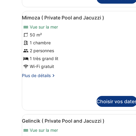
Sea
type
View
de
,
Afficher
Une hutte à toit de chaume, 
chambre
9
Mimoza ( Private Pool and Jacuzzi )
Private
toutes
Zambak
(
Vue sur la mer
Pool
les
Full
and
photos
50 m²
Sea
Jacuzzi
pour
1 chambre
View
)
ce
,
2 personnes
Private
type
1 très grand lit
Pool
de
and
Wi-Fi gratuit
chambre :
Jacuzzi
Plus
Plus de détails
)
Mimoza
de
(
détails
Private
sur
Pool
le
Choisir vos date
type
and
de
Jacuzzi
chambre
Afficher
Une chambre dans une cabane 
)
Mimoza
8
Gelincik ( Private Pool and Jacuzzi )
toutes
(
Private
Vue sur la mer
les
Pool