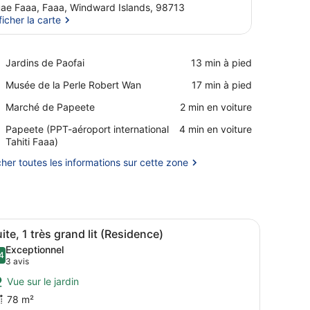
ae Faaa, Faaa, Windward Islands, 98713
ficher la carte
Afficher la carte
Place,
Jardins de Paofai
‪13 min à pied‬
Jardins
Place,
Musée de la Perle Robert Wan
‪17 min à pied‬
de
Musée
Paofai
Place,
Marché de Papeete
‪2 min en voiture‬
de
Marché
la
Airport,
Papeete (PPT-aéroport international
‪4 min en voiture‬
de
Perle
Papeete
Tahiti Faaa)
Papeete
Robert
(PPT-
Wan
cher toutes les informations sur cette zone
aéroport
international
Tahiti
Faaa)
n vase de fleurs oranges, et une grande lampe de sol en fibres tressée
n blanc, une petite table d’appoint ronde en bois surmontée d’un vase 
fficher
Une chambre moderne avec un coin repas,
10
ite, 1 très grand lit (Residence)
outes
Exceptionnel
es
4
9,4 sur 10
(3 avis)
3 avis
hotos
Vue sur le jardin
our
78 m²
e