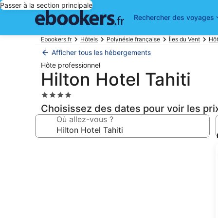
Passer à la section principale
Rechercher des voyages
Ebookers.fr
Hôtels
Polynésie française
Îles du Vent
Hôt
Afficher tous les hébergements
Hôte professionnel
Hilton Hotel Tahiti
Hébergement
4.0 étoiles
Choisissez des dates pour voir les pri
Où allez-vous ?
Galerie
photos
de
l’hébergement
Hilton