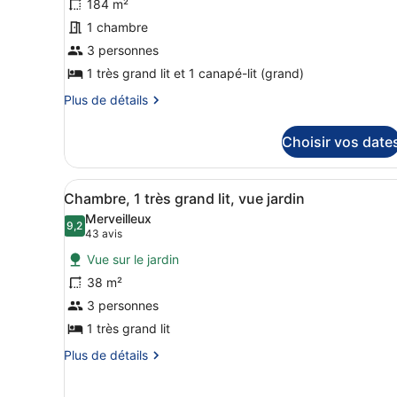
184 m²
type
1 chambre
de
3 personnes
chambre :
Suite
1 très grand lit et 1 canapé-lit (grand)
Royale,
Plus
Plus de détails
1
de
détails
très
Choisir vos date
sur
grand
le
lit
type
Afficher
Une chambre d’hôtel moderne,
8
de
et
Chambre, 1 très grand lit, vue jardin
toutes
chambre
1
Merveilleux
Suite
les
9,2
9,2 sur 10
(43 avis)
43 avis
canapé-
Royale,
photos
lit,
1
Vue sur le jardin
pour
très
vue
38 m²
ce
grand
océan
3 personnes
lit
type
(Hiro)
et
de
1 très grand lit
1
chambre :
canapé-
Plus
Plus de détails
Chambre,
lit,
de
vue
détails
1