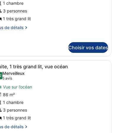
1 chambre
ype
e
3 personnes
hambre :
1 très grand lit
uite,
us
us de détails
tails
rès
r
rand
Choisir vos dates
pe
Residence)
vue sur l’extérieur.
’un grand lit, d’un balcon avec vue et d’une télévision à écran plat.
fficher
Une chambre d’hôtel moderne avec un grand
ambre
10
ite, 1 très grand lit, vue océan
outes
ite,
Merveilleux
es
2
9,2 sur 10
(5 avis)
5 avis
ès
hotos
and
Vue sur l’océan
our
86 m²
e
esidence)
1 chambre
ype
e
3 personnes
hambre :
1 très grand lit
uite,
us
us de détails