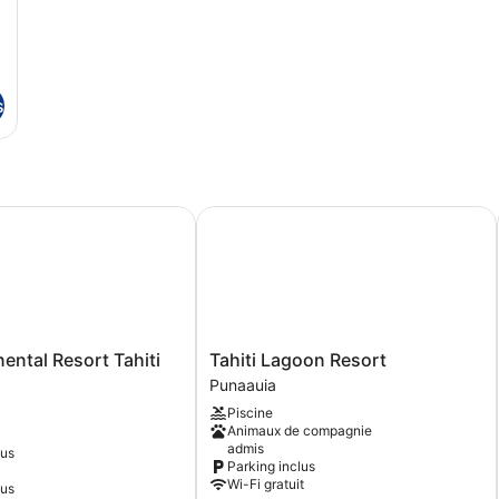
s
ntal Resort Tahiti by IHG
Tahiti Lagoon Resort
ntal
Tahiti
nental Resort Tahiti
Tahiti Lagoon Resort
Lagoon
Punaauia
Resort
Piscine
Punaauia
Animaux de compagnie
admis
ous
Parking inclus
Wi-Fi gratuit
lus