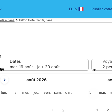
•
EUR
Publier votr
els à Faaa
Hilton Hotel Tahiti, Faaa
x
Dates
Voya
mer. 19 août - jeu. 20 août
2 pe
Les
août 2026
s
mois
affichés
sont
lundi
mardi
mercredi
jeudi
vendredi
samedi
dimanche
lundi
mar
lun.
mar.
mer.
jeu.
ven.
sam.
dim.
lun.
mar.
m
August
2026
et
1
1
2
2
September