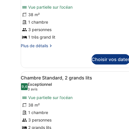
«
photos
vue
Premier
Vue partielle sur l’océan
pour
océan
»,
38 m²
ce
1
1 chambre
très
type
grand
de
3 personnes
lit,
chambre :
1 très grand lit
vue
Chambre
océan
Plus
Plus de détails
Standard,
de
détails
1
Choisir vos date
sur
très
le
grand
type
Afficher
Une chambre d’hôtel avec un 
lit
6
de
Chambre Standard, 2 grands lits
toutes
chambre
Exceptionnel
Chambre
les
9,4
9,4 sur 10
(3 avis)
3 avis
Standard,
photos
1
Vue partielle sur l’océan
pour
très
38 m²
ce
grand
1 chambre
lit
type
de
3 personnes
chambre :
2 grands lits