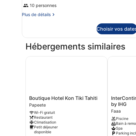
10 personnes
Plus
Plus de détails
de
détails
Choisir vos date
sur
le
type
Hébergements similaires
de
chambre
Chambre
Boutique Hotel Kon Tiki Tahiti
InterContine
Boutique
InterContine
Boutique Hotel Kon Tiki Tahiti
InterConti
Hotel
Resort
by IHG
Papeete
Kon
Tahiti
Faaa
Wi-Fi gratuit
Tiki
by
Restaurant
Piscine
Tahiti
IHG
Climatisation
Bain à rem
Papeete
Faaa
Petit déjeuner
Spa
disponible
Parking inc