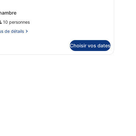
hambre
10 personnes
us
us de détails
tails
Choisir vos dates
r
pe
ambre
hambre