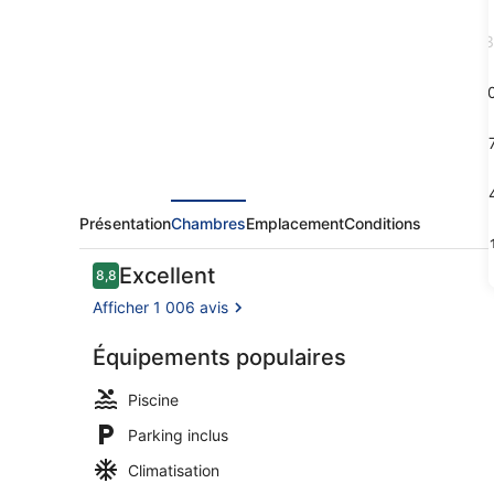
Hotel
Tahiti
3
1
1
2
Présentation
Chambres
Emplacement
Conditions
3
Avis
Excellent
8,8
8,8 sur 10
voyageurs
Afficher 1 006 avis
Équipements populaires
Piscine exté
Piscine
Parking inclus
Climatisation