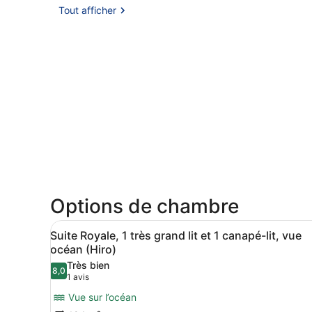
Tout afficher
Options de chambre
Afficher
Une chaise en osier avec un 
5
Suite Royale, 1 très grand lit et 1 canapé-lit, vue
toutes
océan (Hiro)
les
Très bien
8,0
photos
8,0 sur 10
(1 avis)
1 avis
pour
Vue sur l’océan
ce