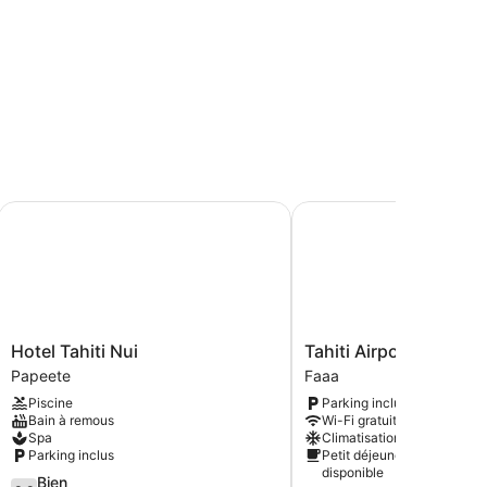
Hotel Tahiti Nui
Tahiti Airport Motel
Hotel
Tahiti
Hotel Tahiti Nui
Tahiti Airport Motel
Tahiti
Airport
Papeete
Faaa
Nui
Motel
Piscine
Parking inclus
Papeete
Faaa
Bain à remous
Wi-Fi gratuit
Spa
Climatisation
Parking inclus
Petit déjeuner
disponible
3.8
Bien