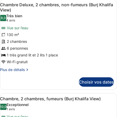
Afficher
Une chambre d’hôtel moderne équipé
View)
5
de
Chambre Deluxe, 2 chambres, non-fumeurs (Burj Khalifa
toutes
chambre
View)
Chambre,
les
Très bien
1
8,0
photos
8,0 sur 10
(4 avis)
4 avis
chambre,
pour
non-
Vue sur l’eau
ce
fumeurs
130 m²
(Downtown
type
View)
2 chambres
de
6 personnes
chambre :
Chambre
1 très grand lit et 2 lits 1 place
Deluxe,
Wi-Fi gratuit
2
Plus
Plus de détails
chambres,
de
détails
non-
Choisir vos dates
sur
fumeurs
le
(Burj
type
Afficher
Une chambre d’hôtel moderne équipé
Khalifa
5
de
Chambre, 2 chambres, fumeurs (Burj Khalifa View)
toutes
chambre
View)
Exceptionnel
Chambre
les
10,0
10,0 sur 10
(1 avis)
1 avis
Deluxe,
photos
2
Vue sur l’eau