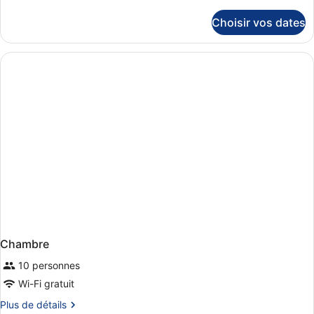
de
détails
Choisir vos dates
sur
le
type
de
chambre
Chambre
Chambre
10 personnes
Wi-Fi gratuit
Plus
Plus de détails