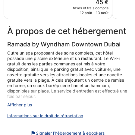
Le
45 €
488 avis
1 000 avi
nouveau
taxes et frais compris
prix
12 août - 13 août
est
de
45 €
À propos de cet hébergement
Ramada by Wyndham Downtown Dubai
Outre un spa proposant des soins complets, cet hôtel
possède une piscine extérieure et un restaurant. Le Wi-Fi
gratuit dans les parties communes est mis à votre
disposition, ainsi que le parking gratuit avec voiturier, une
navette gratuite vers les attractions locales et une navette
gratuite vers la plage. À cela s'ajoutent un centre de remise
en forme, un snack bar/épicerie fine et un hammam,
disponibles sur place. Le service d'entretien est effectué une
fois par séjour.
Afficher plus
Ramada by Wyndham Downtown Dubai possède 181
chambres comprenant la climatisation, un minibar et un
Informations sur le droit de rétractation
coffre-fort. Ces chambres avec un coin salon séparé
bénéficient d'une décoration et d'un ameublement
personnalisés et comprennent des tables à manger. Matelas
Signaler l’hébergement à ebookers
avec surmatelas et une couette en duvet d'oie. Une