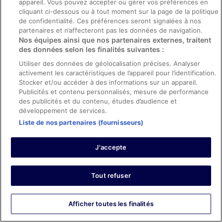
appareil. Vous pouvez accepter ou gérer vos préférences en
Salle de bain
cliquant ci-dessous ou à tout moment sur la page de la politique
de confidentialité. Ces préférences seront signalées à nos
Articles de toilette gratuits
partenaires et n’affecteront pas les données de navigation.
Baignoire relaxante profonde
Nos équipes ainsi que nos partenaires externes, traitent
des données selon les finalités suivantes :
Bidet
Utiliser des données de géolocalisation précises. Analyser
Brosse à dents et dentifrice
activement les caractéristiques de l’appareil pour l’identification.
Chaussons
Stocker et/ou accéder à des informations sur un appareil.
Douche et baignoire séparées
Publicités et contenu personnalisés, mesure de performance
des publicités et du contenu, études d’audience et
Papier toilette
développement de services.
Peignoirs
Liste de nos partenaires (fournisseurs)
Pommeau de douche à « effet pluie »
Savon
J'accepte
Sèche-cheveux
Serviettes fournies
Tout refuser
Shampoing
Divertissements
Afficher toutes les finalités
Télévision LED de 50 pouces avec chaînes par câble