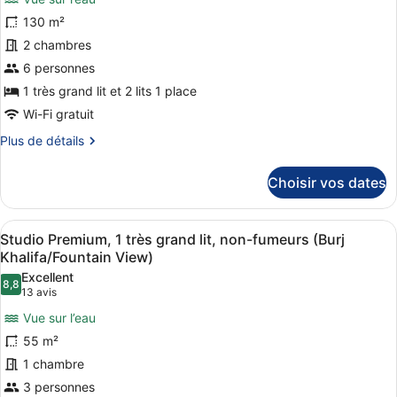
pour
chambres,
130 m²
ce
non-
2 chambres
fumeurs
type
(Burj
de
6 personnes
Khalifa
chambre :
1 très grand lit et 2 lits 1 place
View)
Chambre,
Wi-Fi gratuit
2
Plus
Plus de détails
chambres,
de
fumeurs
détails
Choisir vos dates
sur
(Burj
le
Khalifa
type
Afficher
Une chambre d’hôtel avec un lit, u
View)
10
de
Studio Premium, 1 très grand lit, non-fumeurs (Burj
toutes
chambre
Khalifa/Fountain View)
Chambre,
les
Excellent
2
8,8
photos
8,8 sur 10
(13 avis)
13 avis
chambres,
pour
fumeurs
Vue sur l’eau
ce
(Burj
55 m²
Khalifa
type
View)
1 chambre
de
3 personnes
chambre :