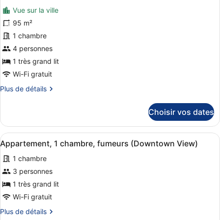
pour
chambre,
Vue sur la ville
ce
fumeurs
95 m²
(Downtown
type
View)
1 chambre
de
4 personnes
chambre :
Chambre
1 très grand lit
Premium,
Wi-Fi gratuit
1
Plus
Plus de détails
chambre,
de
détails
non-
Choisir vos dates
sur
fumeurs
le
(Downtown
type
Afficher
Une chambre d’hôtel moderne équipé
View)
5
de
Appartement, 1 chambre, fumeurs (Downtown View)
toutes
chambre
1 chambre
Chambre
les
Premium,
photos
3 personnes
1
pour
1 très grand lit
chambre,
ce
non-
Wi-Fi gratuit
fumeurs
type
Plus
Plus de détails
(Downtown
de
de