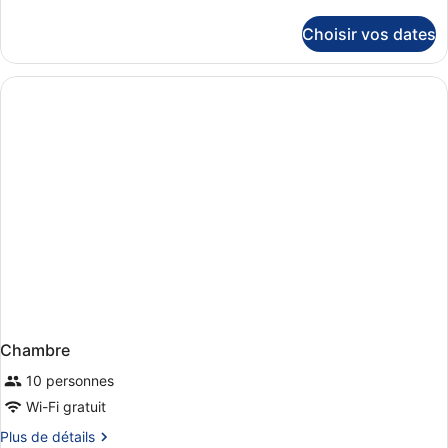
de
détails
Choisir vos dates
sur
le
type
de
chambre
Chambre
Chambre
10 personnes
Wi-Fi gratuit
Plus
Plus de détails