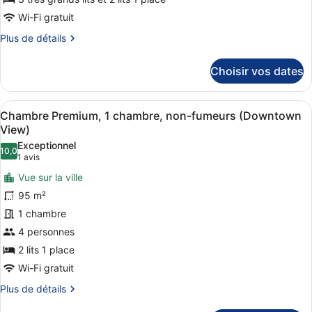
fumeurs
chambre :
(Burj
Wi-Fi gratuit
Penthouse
Khalifa/Fountain
Plus
Plus de détails
View)
Panoramique,
de
4
détails
Choisir vos dates
chambres
sur
le
(Panoramic
type
Burj
Afficher
Une chambre d’hôtel avec un grand 
3
de
Chambre Premium, 1 chambre, non-fumeurs (Downtown
Khalifa/Fountain
toutes
chambre
View)
View)
Penthouse
les
Exceptionnel
Panoramique,
10,0
photos
10,0 sur 10
(1 avis)
1 avis
4
pour
chambres
Vue sur la ville
ce
(Panoramic
95 m²
Burj
type
Khalifa/Fountain
1 chambre
de
View)
4 personnes
chambre :
Chambre
2 lits 1 place
Premium,
Wi-Fi gratuit
1
Plus
Plus de détails
chambre,
de