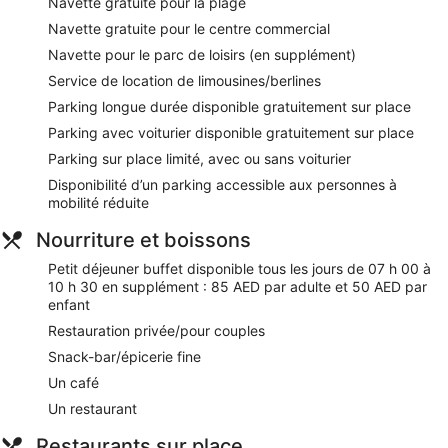
accessibles directement sur place ou à proximité. Ces
Navette gratuite pour la plage
activités peuvent faire l'objet de frais supplémentaires.
Navette gratuite pour le centre commercial
Navette pour le parc de loisirs (en supplément)
Le spa dispose de 2 salles de soins, dont certaines réservées
aux couples, ainsi que d'espaces de soins en plein air. Les
Service de location de limousines/berlines
services proposés incluent des soins du visage et des soins
Parking longue durée disponible gratuitement sur place
corporels. Le spa propose divers soins thérapeutiques, dont
l'aromathérapie. Le spa est ouvert tous les jours.
Parking avec voiturier disponible gratuitement sur place
Parking sur place limité, avec ou sans voiturier
Nos clients nous ont dit qu'ils avaient été enchantés par le
personnel attentionné de Ramada by Wyndham Downtown
Disponibilité d’un parking accessible aux personnes à
Dubai. Lors de votre séjour, vous ne serez qu'à quelques
mobilité réduite
minutes de marche de Opéra de Dubaï. L'accès Wi-Fi à
Internet gratuit, un parking gratuit avec voiturier et une
Nourriture et boissons
navette gratuite vers les attractions locales sont disponibles.
Petit déjeuner buffet disponible tous les jours de 07 h 00 à
Wi-Fi gratuit
10 h 30 en supplément : 85 AED par adulte et 50 AED par
enfant
Parking avec voiturier, parking sans service de voiturier
et parking longue durée gratuits
Restauration privée/pour couples
Vous profiterez de spécialités Cuisine internationale et
Snack-bar/épicerie fine
d'une vue sur le jardin à Kenza Restaurant
Un café
Petit déjeuner buffet servi tous les jours en supplément
Un restaurant
Pour vous délasser après une journée de visites, vous
Restaurants sur place
trouverez sur place une piscine extérieure