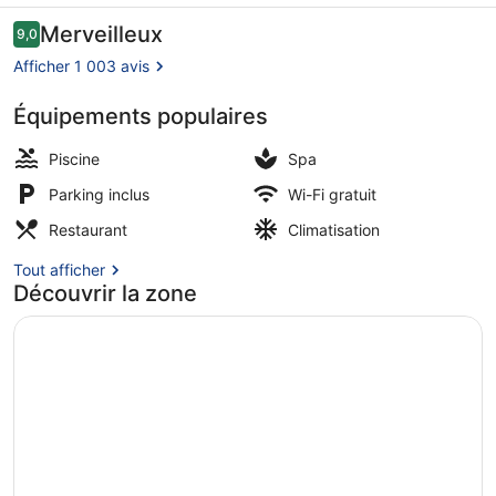
Downtown
Avis
Merveilleux
9,0
9,0 sur 10
voyageurs
Dubai
Afficher 1 003 avis
Équipements populaires
Détail de l’extérieur
Piscine
Spa
Parking inclus
Wi-Fi gratuit
Restaurant
Climatisation
Tout afficher
Découvrir la zone