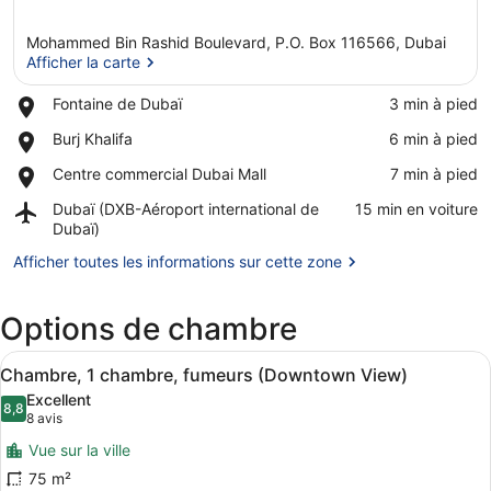
Mohammed Bin Rashid Boulevard, P.O. Box 116566, Dubai
Afficher la carte
Place,
Fontaine de Dubaï
‪3 min à pied‬
Fontaine
Afficher la carte
Place,
Burj Khalifa
‪6 min à pied‬
de
Burj
Dubaï
Place,
Centre commercial Dubai Mall
‪7 min à pied‬
Khalifa
Centre
Airport,
Dubaï (DXB-Aéroport international de
‪15 min en voiture‬
commercial
Dubaï
Dubaï)
Dubai
(DXB-
Mall
Afficher toutes les informations sur cette zone
Aéroport
international
de
Options de chambre
Dubaï)
Afficher
Une chambre d’hôtel avec un grand li
6
Chambre, 1 chambre, fumeurs (Downtown View)
toutes
Excellent
les
8,8
8,8 sur 10
(8 avis)
8 avis
photos
Vue sur la ville
pour
75 m²
ce