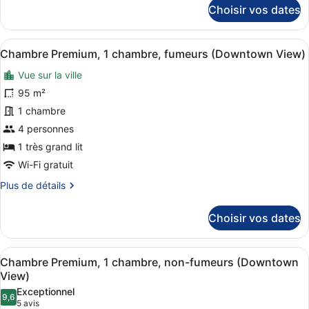
détails
non-
Choisir vos dates
sur
fumeurs
le
(Downtown
type
Afficher
Une chambre d’hôtel avec un grand 
View)
3
de
Chambre Premium, 1 chambre, fumeurs (Downtown View)
toutes
chambre
Vue sur la ville
Chambre
les
Premium,
photos
95 m²
1
pour
1 chambre
chambre,
ce
non-
4 personnes
fumeurs
type
1 très grand lit
(Downtown
de
View)
Wi-Fi gratuit
chambre :
Plus
Plus de détails
Chambre
de
Premium,
détails
Choisir vos dates
1
sur
chambre,
le
type
fumeurs
Afficher
Une chambre d’hôtel avec un grand 
3
de
Chambre Premium, 1 chambre, non-fumeurs (Downtown
(Downtown
toutes
chambre
View)
View)
Chambre
les
Exceptionnel
Premium,
9,6
photos
9,6 sur 10
(5 avis)
5 avis
1