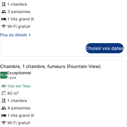
1 chambre
type
de
3 personnes
chambre :
1 très grand lit
Chambre,
Wi-Fi gratuit
1
Plus
Plus de détails
chambre,
de
fumeurs
détails
Choisir vos dates
sur
(Downtown
le
View)
type
Afficher
Literie hypoallergénique, couette e
8
de
Chambre, 1 chambre, fumeurs (Fountain View)
toutes
chambre
Exceptionnel
Chambre,
les
10,0
10,0 sur 10
(1 avis)
1 avis
1
photos
chambre,
Vue sur l’eau
pour
fumeurs
80 m²
ce
(Downtown
1 chambre
View)
type
de
4 personnes
chambre :
1 très grand lit
Chambre,
Wi-Fi gratuit