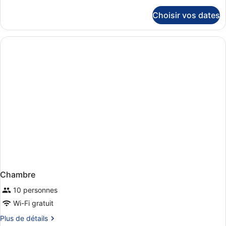
View)
chambre :
détails
Choisir vos dates
sur
Appartement,
le
1
type
chambre,
de
fumeurs
chambre
Appartement,
(Downtown
1
View)
chambre,
fumeurs
(Downtown
View)
Chambre
10 personnes
Wi-Fi gratuit
Plus
Plus de détails