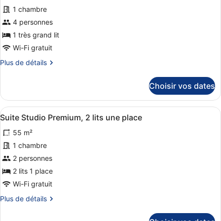
ce
(Burj
1 chambre
Khalifa/Fountain
type
View)
de
4 personnes
chambre :
1 très grand lit
Chambre,
Wi-Fi gratuit
1
Plus
Plus de détails
chambre,
de
non-
détails
Choisir vos dates
sur
fumeurs
le
(Fountain
type
Afficher
Une chambre d’hôtel avec de grande
View)
9
de
Suite Studio Premium, 2 lits une place
toutes
chambre
55 m²
Chambre,
les
1
photos
1 chambre
chambre,
pour
2 personnes
non-
ce
fumeurs
2 lits 1 place
(Fountain
type
Wi-Fi gratuit
View)
de
Plus
Plus de détails
chambre :
de
Suite
détails