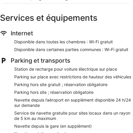
télévision LED 50 pouces donne accès aux chaînes par
câble. Dans cet hôtel 5 étoiles, les chambres possèdent une
cuisine avec un grand réfrigérateur/congélateur, une plaque
Services et équipements
de cuisson, un micro-ondes et un coin salle à manger séparé.
Les salles de bain comprennent une baignoire et une douche
séparées avec une baignoire relaxante profonde et un
Internet
pommeau de douche à « effet pluie » ; de plus, elles ont des
peignoirs, des chaussons et un bidet.
Disponible dans toutes les chambres : Wi-Fi gratuit
Vous pourrez accéder à Internet gratuitement par le biais
Disponible dans certaines parties communes : Wi-Fi gratuit
d'une connexion sans fil. Les voyageurs d'affaires
apprécieront des bureaux, des chaises de bureau et un
Parking et transports
téléphone à disposition dans les chambres. De plus, les
Station de recharge pour voiture électrique sur place
chambres possèdent des journaux gratuits et de l'eau
minérale (offerte). Une literie hypoallergénique, le
Parking sur place avec restrictions de hauteur des véhicules
remplacement des serviettes et le remplacement des draps
Parking hors site gratuit ; réservation obligatoire
sont disponibles sur demande. Un service de préparation de
Parking hors site ; réservation obligatoire
lit en soirée est fourni, et un service de ménage est proposé
Navette depuis l’aéroport en supplément disponible 24 h/24
une fois par séjour.
sur demande
Une piscine extérieure et une piscine pour enfants se
Service de navette gratuite pour sites locaux dans un rayon
trouvent sur place. Les infrastructures de loisir comprennent
de 5 km au maximum
également un centre de remise en forme et un hammam.
Navette depuis la gare (en supplément)
Les activités de loisir répertoriées ci-dessous sont