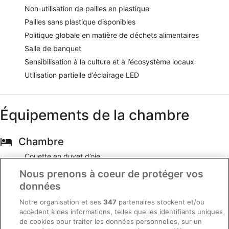
Non-utilisation de pailles en plastique
Pailles sans plastique disponibles
Politique globale en matière de déchets alimentaires
Salle de banquet
Sensibilisation à la culture et à l’écosystème locaux
Utilisation partielle d’éclairage LED
Équipements de la chambre
Chambre
Couette en duvet d’oie
Draps fournis
Nous prenons à coeur de protéger vos
Lit bébé gratuit
données
Literie hypoallergénique
Notre organisation et ses
347
partenaires stockent et/ou
Matelas avec surmatelas
accèdent à des informations, telles que les identifiants uniques
de cookies pour traiter les données personnelles, sur un
Rideaux occultants