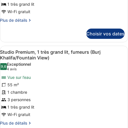
Studio
1 très grand lit
Premium,
Wi-Fi gratuit
1
Plus
Plus de détails
très
de
détails
grand
Choisir vos dates
sur
lit,
le
non-
type
Afficher
Une chambre d’hôtel avec un lit, u
fumeurs
10
de
Studio Premium, 1 très grand lit, fumeurs (Burj
toutes
chambre
(Burj
Khalifa/Fountain View)
Studio
les
Khalifa/Fountain
Exceptionnel
Premium,
9,6
photos
9,6 sur 10
(4 avis)
4 avis
View)
1
pour
très
Vue sur l’eau
ce
grand
55 m²
lit,
type
non-
1 chambre
de
fumeurs
3 personnes
chambre :
(Burj
Studio
1 très grand lit
Khalifa/Fountain
View)
Premium,
Wi-Fi gratuit
1
Plus
Plus de détails
très
de