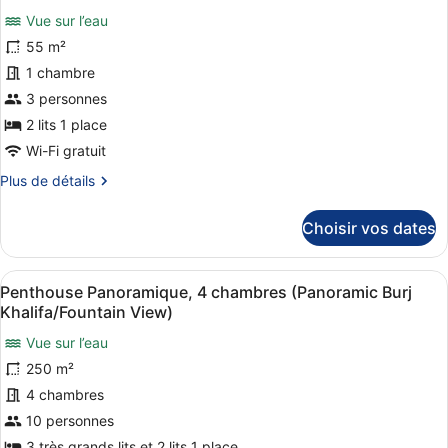
pour
King
Vue sur l’eau
ce
Bed
55 m²
type
1 chambre
de
3 personnes
chambre :
Studio
2 lits 1 place
Premium,
Wi-Fi gratuit
2
Plus
Plus de détails
lits
de
détails
une
Choisir vos dates
sur
place,
le
non-
type
Afficher
Un balcon avec une table et des ch
fumeurs
9
de
Penthouse Panoramique, 4 chambres (Panoramic Burj
toutes
chambre
(Burj
Khalifa/Fountain View)
Studio
les
Khalifa/Fountain
Premium,
Vue sur l’eau
photos
View)
2
250 m²
pour
lits
ce
4 chambres
une
place,
type
10 personnes
non-
de
3 très grands lits et 2 lits 1 place