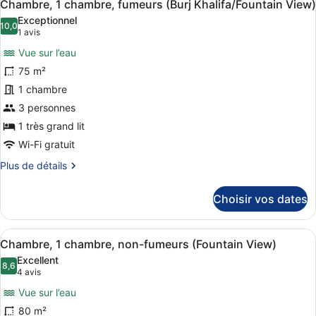
View)
10
de
Chambre, 1 chambre, fumeurs (Burj Khalifa/Fountain View)
toutes
chambre
Exceptionnel
Chambre,
les
10,0
10,0 sur 10
(1 avis)
1 avis
1
photos
chambre,
Vue sur l’eau
pour
non-
75 m²
ce
fumeurs
1 chambre
(Burj
type
Khalifa/Fountain
de
3 personnes
View)
chambre :
1 très grand lit
Chambre,
Wi-Fi gratuit
1
Plus
Plus de détails
chambre,
de
fumeurs
détails
Choisir vos dates
sur
(Burj
le
Khalifa/Fountain
type
Afficher
Literie hypoallergénique, couette e
View)
8
de
Chambre, 1 chambre, non-fumeurs (Fountain View)
toutes
chambre
Excellent
Chambre,
les
8,6
8,6 sur 10
(4 avis)
4 avis
1
photos
chambre,
Vue sur l’eau
pour
fumeurs
80 m²