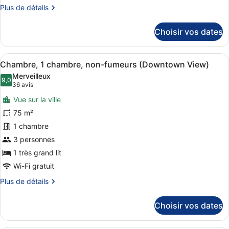
1
Plus
Plus de détails
chambre,
de
fumeurs
détails
Choisir vos dates
sur
(Fountain
le
View)
type
Afficher
Une chambre d’hôtel avec un grand li
6
de
Chambre, 1 chambre, non-fumeurs (Downtown View)
toutes
chambre
Merveilleux
Chambre,
les
9,0
9,0 sur 10
(36 avis)
36 avis
1
photos
chambre,
Vue sur la ville
pour
fumeurs
75 m²
ce
(Fountain
1 chambre
View)
type
de
3 personnes
chambre :
1 très grand lit
Chambre,
Wi-Fi gratuit
1
Plus
Plus de détails
chambre,
de
non-
détails
Choisir vos dates
sur
fumeurs
le
(Downtown
type