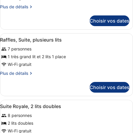
ce
Plus
Plus de détails
type
de
de
détails
Choisir vos dates
sur
chambre :
le
Suite,
type
Afficher
Raffles, Suite, plusieurs lits | Lit
plusieurs
10
de
Raffles, Suite, plusieurs lits
toutes
chambre
lits
7 personnes
Suite,
les
(Designer)
plusieurs
photos
1 très grand lit et 2 lits 1 place
lits
pour
Wi-Fi gratuit
(Designer)
ce
Plus
Plus de détails
type
de
de
détails
Choisir vos dates
sur
chambre :
le
Raffles,
type
Afficher
Une chambre avec un grand lit, des 
Suite,
10
de
Suite Royale, 2 lits doubles
toutes
chambre
plusieurs
8 personnes
Raffles,
les
lits
Suite,
photos
2 lits doubles
plusieurs
pour
Wi-Fi gratuit
lits