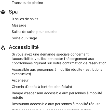
Transats de piscine
moment de détente en prenant un verre au bar. Réservation
obligatoire. Ouvert tous les jours.
Spa
Acoustic Music Penthouse
- Ce bar sur le toit propose des
9 salles de soins
spécialités Cuisine internationale et offre une vue sur l'océan.
Massage
Réservation obligatoire. Ouvert certains jours.
Salles de soins pour couples
Soins du visage
Accessibilité
Si vous avez une demande spéciale concernant
l’accessibilité, veuillez contacter l’hébergement aux
coordonnées figurant sur votre confirmation de réservation.
Accessible aux personnes à mobilité réduite (restrictions
éventuelles)
Ascenseur
Chemin d’accès à l’entrée bien éclairé
Rampe d’ascenseur accessible aux personnes à mobilité
réduite
Restaurant accessible aux personnes à mobilité réduite