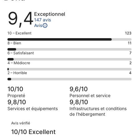
Avis
9,4
Exceptionnel
147 avis
Avis
Note
10 – Excellent
123
des
Note
8 – Bien
11
voyageurs
des
de 10
Note
6 – Satisfaisant
7
voyageurs
(Excellent),
des
de 8
Note
4 – Médiocre
2
d’après 123 avis
voyageurs
(Bien),
des
sur 147.
de 6
Note
2 – Horrible
4
d’après 11 avis
voyageurs
(Satisfaisant),
des
sur 147.
de 4
d’après 7 avis
voyageurs
(Médiocre),
10/10
9,6/10
sur 147.
de 2
d’après 2 avis
Propreté
Personnel et service
(Horrible),
sur 147.
9,8/10
9,8/10
d’après 4 avis
Services et équipements
Infrastructures et conditions
sur 147.
de l’hébergement
Avis
Avis vérifié
10/10 Excellent