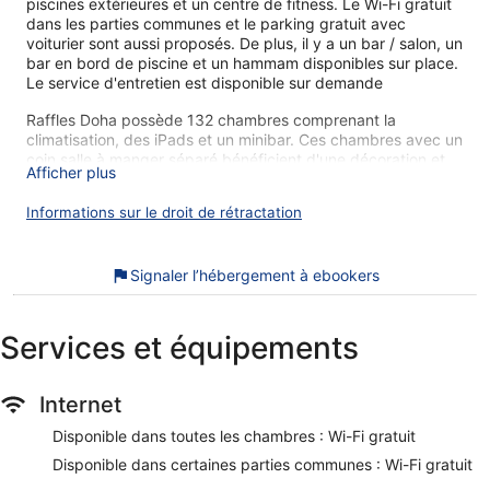
piscines extérieures et un centre de fitness. Le Wi-Fi gratuit
dans les parties communes et le parking gratuit avec
voiturier sont aussi proposés. De plus, il y a un bar / salon, un
bar en bord de piscine et un hammam disponibles sur place.
Le service d'entretien est disponible sur demande
Raffles Doha possède 132 chambres comprenant la
climatisation, des iPads et un minibar. Ces chambres avec un
coin salle à manger séparé bénéficient d'une décoration et
Afficher plus
d'un ameublement personnalisés et comprennent des divans
et des tables à manger. Une télévision LED 75 pouces
Informations sur le droit de rétractation
propose des chaînes thématiques par câble. Les salles de
bain comprennent une baignoire et une douche séparées
avec un pommeau de douche à « effet pluie » et un
Signaler l’hébergement à ebookers
pommeau de douche hydromassant, des peignoirs, des
chaussons, et des articles de toilette de luxe.
Cet hôtel de Doha offre l'accès gratuit à Internet par Wi-Fi.
Services et équipements
Les voyageurs d'affaires apprécieront des espaces bureaux,
des bureaux et un téléphone à disposition dans les
chambres. De plus, les chambres possèdent une machine à
Internet
espresso et un coffre-fort. Une literie hypoallergénique, le
remplacement des serviettes et le remplacement des draps
Disponible dans toutes les chambres : Wi-Fi gratuit
sont disponibles sur demande. Un service de préparation de
Disponible dans certaines parties communes : Wi-Fi gratuit
lit en soirée est fourni, et un service de ménage est proposé