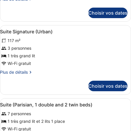
(Urban)
de
détails
Choisir vos dates
sur
le
type
Afficher
Literie hypoallergénique, minibar, 
11
de
Suite Signature (Urban)
toutes
chambre
117 m²
Suite
les
(Urban)
photos
3 personnes
pour
1 très grand lit
ce
Wi-Fi gratuit
type
Plus
Plus de détails
de
de
chambre :
détails
Choisir vos dates
sur
Suite
le
Signature
type
Afficher
Une chambre située dans un immeubl
(Urban)
10
de
Suite (Parisian, 1 double and 2 twin beds)
toutes
chambre
7 personnes
Suite
les
Signature
photos
1 très grand lit et 2 lits 1 place
(Urban)
pour
Wi-Fi gratuit