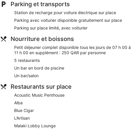
tous les jours.
Parking et transports
Une piscine pour enfants et 2 piscines extérieures se
Station de recharge pour voiture électrique sur place
trouvent sur place. Les infrastructures de loisir comprennent
Parking avec voiturier disponible gratuitement sur place
également un hammam et un centre de fitness.
Les activités de loisir répertoriées ci-dessous sont
Parking sur place limité, avec voiturier
accessibles directement sur place ou à proximité. Ces
Nourriture et boissons
activités peuvent faire l'objet de frais supplémentaires.
Petit déjeuner complet disponible tous les jours de 07 h 00 à
Les services de spa sur place vous permettent de savourer
11 h 00 en supplément : 250 QAR par personne
un moment de détente et de douceur. 9 salles de soins, dont
certaines dédiées aux couples, sont à disposition. Les
5 restaurants
services proposés incluent des soins du visage et des soins
Un bar en bord de piscine
corporels.
Un bar/salon
Lors de votre séjour dans Raffles Doha, vous ne serez qu'à
Restaurants sur place
quelques minutes de marche de Corniche de la Marina de
Lusail. Dans cet hébergement, vous profiterez de prestations
Acoustic Music Penthouse
de choix comme l'accès Wi-Fi à Internet gratuit et un parking
gratuit avec voiturier, sans oublier 2 des piscines extérieures.
Alba
Blue Cigar
Wi-Fi gratuit
L’Artisan
Parking avec voiturier gratuit
Malaki Lobby Lounge
Si vous avez un creux, direction Alba, un restaurant