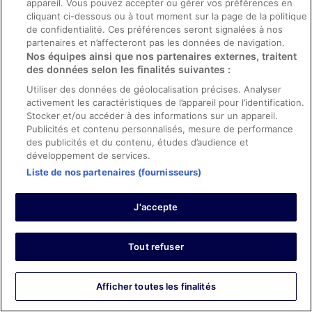
appareil. Vous pouvez accepter ou gérer vos préférences en
Les points forts : Propreté, équipements, infrastructures et
cliquant ci-dessous ou à tout moment sur la page de la politique
conditions de l’hébergement
de confidentialité. Ces préférences seront signalées à nos
Traduire avec Google
partenaires et n’affecteront pas les données de navigation.
Excellent
Nos équipes ainsi que nos partenaires externes, traitent
des données selon les finalités suivantes :
Séjour de 1 nuit en janvier 2026
Utiliser des données de géolocalisation précises. Analyser
0
activement les caractéristiques de l’appareil pour l’identification.
Stocker et/ou accéder à des informations sur un appareil.
Avis vérifié
Publicités et contenu personnalisés, mesure de performance
des publicités et du contenu, études d’audience et
10/10 Excellent
développement de services.
Huining
Liste de nos partenaires (fournisseurs)
15 déc. 2025
Les points forts : Propreté, personnel et service, infrastructures
J'accepte
et conditions de l’hébergement
Traduire avec Google
We had a great time at Raffles. Our
Tout refuser
Séjour de 3 nuits en décembre 2025
0
Afficher toutes les finalités