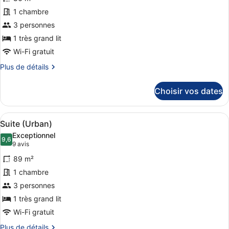
pour
1 chambre
ce
3 personnes
type
de
1 très grand lit
chambre :
Wi-Fi gratuit
Suite
Plus
Plus de détails
(Gulf)
de
détails
Choisir vos dates
sur
le
type
Afficher
Literie hypoallergénique, minibar, 
9
de
Suite (Urban)
toutes
chambre
Exceptionnel
Suite
les
9,6
9,6 sur 10
(9 avis)
9 avis
(Gulf)
photos
89 m²
pour
1 chambre
ce
3 personnes
type
de
1 très grand lit
chambre :
Wi-Fi gratuit
Suite
Plus
Plus de détails