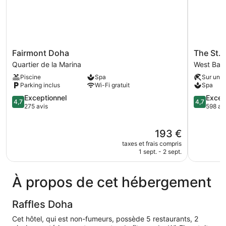
une
place
Fairmont
The
Fairmont Doha
The St.
Doha
St.
Quartier de la Marina
West Bay
Quartier
Regis
Piscine
Spa
Sur une 
de
Doha
Parking inclus
Wi-Fi gratuit
Spa
la
West
Marina
4.7
Bay
4.7
Exceptionnel
Excep
4,7
4,7
sur
sur
275 avis
598 av
5,
5,
Exceptionnel,
Exception
Le
193 €
275 avis
598 avis
nouveau
taxes et frais compris
prix
1 sept. - 2 sept.
est
de
193 €
À propos de cet hébergement
Raffles Doha
Cet hôtel, qui est non-fumeurs, possède 5 restaurants, 2