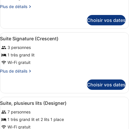
ce
Plus
Plus de détails
type
de
de
détails
Choisir vos dates
sur
chambre :
le
Suite
type
Afficher
Une chambre d’hôtel moderne avec u
(Parisian,
8
de
Suite Signature (Crescent)
toutes
chambre
1
3 personnes
Suite
les
double
(Parisian,
photos
1 très grand lit
and
1
pour
Wi-Fi gratuit
2
double
ce
and
twin
Plus
Plus de détails
2
type
beds)
de
twin
de
détails
beds)
Choisir vos dates
sur
chambre :
le
Suite
type
Afficher
Un vaste espace de vie doté d’un p
Signature
6
de
Suite, plusieurs lits (Designer)
toutes
chambre
(Crescent)
7 personnes
Suite
les
Signature
photos
1 très grand lit et 2 lits 1 place
(Crescent)
pour
Wi-Fi gratuit