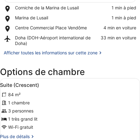
Place,
Corniche de la Marina de Lusail
‪1 min à pied‬
Corniche
Afficher la carte
Place,
Marina de Lusail
‪1 min à pied‬
de
Marina
la
Place,
Centre Commercial Place Vendôme
‪4 min en voiture‬
de
Marina
Centre
Lusail
de
Airport,
Doha (DOH-Aéroport international de
‪33 min en voiture‬
Commercial
Lusail
Doha
Doha)
Place
(DOH-
Vendôme
Afficher toutes les informations sur cette zone
Aéroport
international
de
Options de chambre
Doha)
Afficher
Une chambre à coucher avec un gran
9
Suite (Crescent)
toutes
84 m²
les
photos
1 chambre
pour
3 personnes
ce
1 très grand lit
type
Wi-Fi gratuit
de
Plus
Plus de détails
chambre :