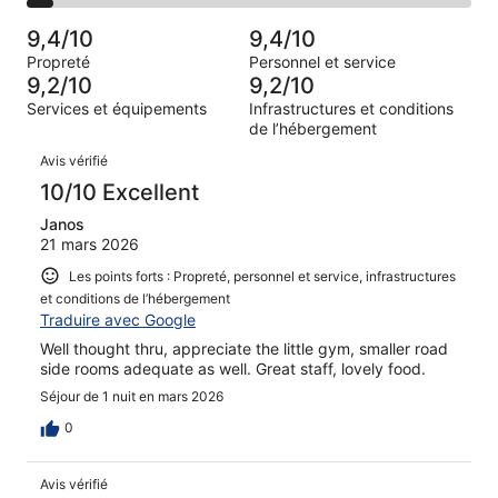
des
sur 34.
de 4
d’après 0 avis
voyageurs
(Médiocre),
9,4/10
9,4/10
sur 34.
de 2
d’après 1 avis
Propreté
Personnel et service
(Horrible),
sur 34.
9,2/10
9,2/10
d’après 2 avis
Services et équipements
Infrastructures et conditions
sur 34.
de l’hébergement
Avis
Avis vérifié
10/10 Excellent
Janos
21 mars 2026
Les points forts : Propreté, personnel et service, infrastructures
et conditions de l’hébergement
Traduire avec Google
Well thought thru, appreciate the little gym, smaller road
side rooms adequate as well. Great staff, lovely food.
Séjour de 1 nuit en mars 2026
0
Avis vérifié