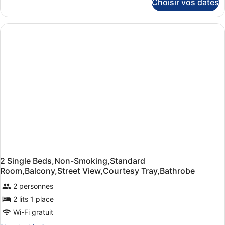
Choisir vos dates
sur
le
type
de
chambre
Suite-
2
Single
Beds,
Non-
Smoking,
Sofabed,
Ocean
View,
Terrace,
Kitchen
2 Single Beds,Non-Smoking,Standard
Room,Balcony,Street View,Courtesy Tray,Bathrobe
2 personnes
2 lits 1 place
Wi-Fi gratuit