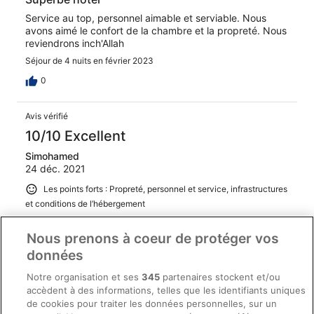
Service au top, personnel aimable et serviable. Nous
avons aimé le confort de la chambre et la propreté. Nous
reviendrons inch'Allah
Séjour de 4 nuits en février 2023
0
Avis vérifié
10/10 Excellent
Simohamed
24 déc. 2021
Les points forts : Propreté, personnel et service, infrastructures
et conditions de l’hébergement
Rien a dire Bon travail
Nous prenons à coeur de protéger vos
Séjour de 1 nuit en décembre 2021
données
0
Notre organisation et ses
345
partenaires stockent et/ou
accèdent à des informations, telles que les identifiants uniques
Avis vérifié
de cookies pour traiter les données personnelles, sur un