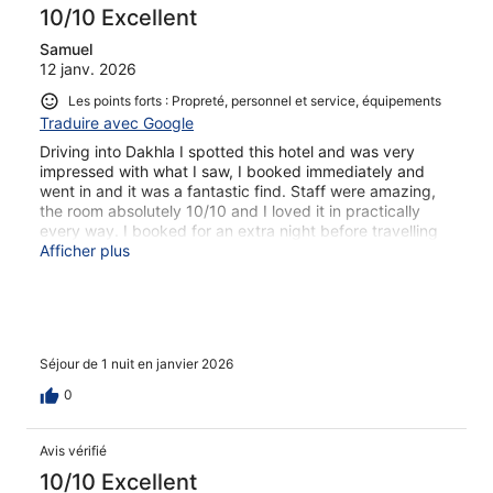
10/10 Excellent
Samuel
12 janv. 2026
Les points forts : Propreté, personnel et service, équipements
Traduire avec Google
Driving into Dakhla I spotted this hotel and was very
impressed with what I saw, I booked immediately and
went in and it was a fantastic find. Staff were amazing,
the room absolutely 10/10 and I loved it in practically
every way. I booked for an extra night before travelling
north by car to England as it was so good.
Afficher plus
Séjour de 1 nuit en janvier 2026
0
Avis vérifié
10/10 Excellent