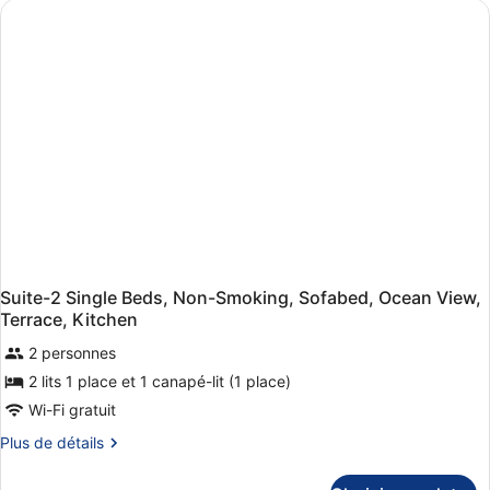
grand
de
lit,
chambre
non-
Chambre
Deluxe,
fumeurs,
1
balcon
grand
lit,
non-
fumeurs,
balcon
Suite-2 Single Beds, Non-Smoking, Sofabed, Ocean View,
Terrace, Kitchen
2 personnes
2 lits 1 place et 1 canapé-lit (1 place)
Wi-Fi gratuit
Plus
Plus de détails
de
détails