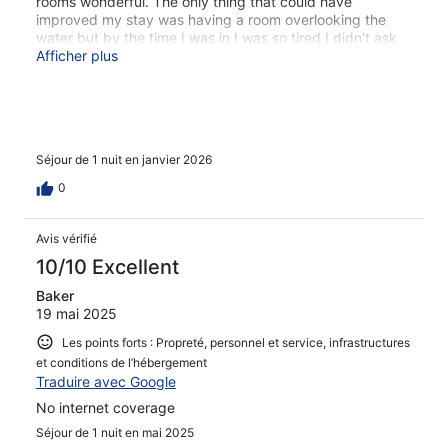
rooms wonderful. The only thing that could have
improved my stay was having a room overlooking the
water but by the time I was in I was so tired I didn’t ask
to change. I’d love to go back.
Afficher plus
Séjour de 1 nuit en janvier 2026
0
Avis vérifié
10/10 Excellent
Baker
19 mai 2025
Les points forts : Propreté, personnel et service, infrastructures
et conditions de l’hébergement
Traduire avec Google
No internet coverage
Séjour de 1 nuit en mai 2025