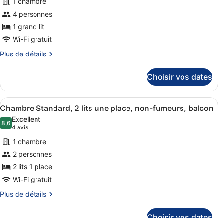
1 chambre
type
de
4 personnes
chambre :
1 grand lit
Suite,
Wi-Fi gratuit
1
Plus
Plus de détails
grand
de
lit,
détails
Choisir vos dates
sur
cuisine,
le
vue
type
Afficher
Une chambre d’hôtel avec deux lits,
océan
7
de
Chambre Standard, 2 lits une place, non-fumeurs, balcon
toutes
(with
chambre
Excellent
Suite,
les
8,6
Sofabed)
8,6 sur 10
(4 avis)
4 avis
1
photos
grand
1 chambre
pour
lit,
2 personnes
ce
cuisine,
2 lits 1 place
vue
type
océan
de
Wi-Fi gratuit
(with
chambre :
Sofabed)
Plus
Plus de détails
Chambre
de
détails
Standard,
Choisir vos dates