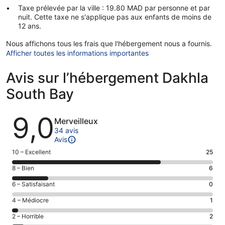
Taxe prélevée par la ville : 19.80 MAD par personne et par
nuit. Cette taxe ne s'applique pas aux enfants de moins de
12 ans.
Nous affichons tous les frais que l'hébergement nous a fournis.
Afficher toutes les informations importantes
Avis sur l’hébergement Dakhla
South Bay
Avis
9,0
Merveilleux
34 avis
Avis
Note
10 – Excellent
25
des
Note
8 – Bien
6
voyageurs
des
de 10
Note
6 – Satisfaisant
0
voyageurs
(Excellent),
des
de 8
Note
4 – Médiocre
1
d’après 25 avis
voyageurs
(Bien),
des
sur 34.
de 6
Note
2 – Horrible
2
d’après 6 avis
voyageurs
(Satisfaisant),