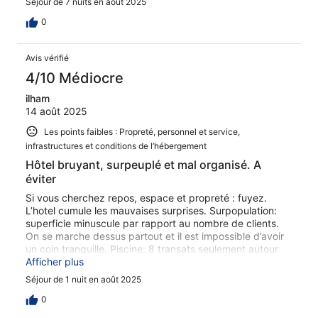
Séjour de 7 nuits en août 2025
0
Avis vérifié
4/10 Médiocre
ilham
14 août 2025
Les points faibles : Propreté, personnel et service,
infrastructures et conditions de l’hébergement
Hôtel bruyant, surpeuplé et mal organisé. A
éviter
Si vous cherchez repos, espace et propreté : fuyez.
L’hotel cumule les mauvaises surprises. Surpopulation:
superficie minuscule par rapport au nombre de clients.
On se marche dessus partout et il est impossible d’avoir
un coin tranquille. Piscine: 8 transats seulement autour
de la piscine pour tout l’hôtel, piscine sale, pas de WC
Afficher plus
autour. Les enfants y restent 4 heures d’affilée sans
Séjour de 1 nuit en août 2025
sortir… imaginez l’hygiène de l’eau (urine dans l’eau ...)
Petit-déjeuner chaotique: 0 table disponible, buffet pris
0
d’assaut comme si c’était la dernière nourriture sur Terre.