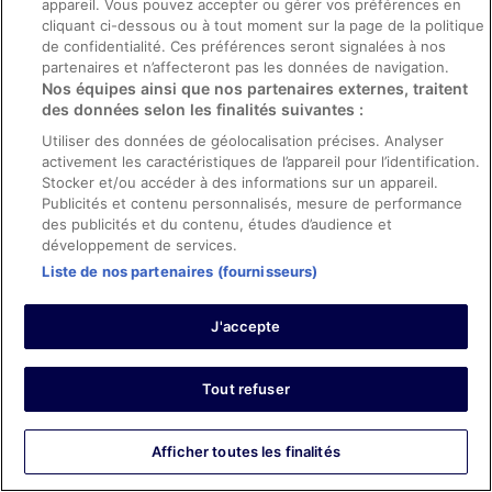
10/10 Excellent
appareil. Vous pouvez accepter ou gérer vos préférences en
cliquant ci-dessous ou à tout moment sur la page de la politique
Louise
de confidentialité. Ces préférences seront signalées à nos
3 nov. 2021
partenaires et n’affecteront pas les données de navigation.
Les points forts : Propreté, personnel et service, infrastructures
Nos équipes ainsi que nos partenaires externes, traitent
et conditions de l’hébergement et confort de la chambre
des données selon les finalités suivantes :
Je recommande vivement !
Utiliser des données de géolocalisation précises. Analyser
activement les caractéristiques de l’appareil pour l’identification.
Hôtel très récent aux services et structures impeccables,
Stocker et/ou accéder à des informations sur un appareil.
très bien situé, au pied de la lagune avec petite plage et
transats au bord de l'eau, Mireille la directrice de
Publicités et contenu personnalisés, mesure de performance
l'établissement toujours aux petits soins et le personnel
des publicités et du contenu, études d’audience et
très agréable et répondant à toutes nos attentes. La
développement de services.
possibilité d'organiser des activités, la location de voiture
Afficher plus
Liste de nos partenaires (fournisseurs)
directement sur place est vraiment un plus.
Séjour de 3 nuits en octobre 2021
0
J'accepte
Avis vérifié
Tout refuser
2/10 Horrible
badreddine
Afficher toutes les finalités
29 sept. 2021
Les points faibles : Confort de la chambre