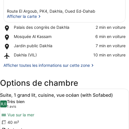
Route El Argoub, PK4, Dakhla, Oued Ed-Dahab
Afficher la carte
Place,
Palais des congrès de Dakhla
‪2 min en voiture‬
Palais
Afficher la carte
Place,
Mosquée Al Kassam
‪6 min en voiture‬
des
Mosquée
congrès
Place,
Jardin public Dakhla
‪7 min en voiture‬
Al
de
Jardin
Kassam
Dakhla
Airport,
Dakhla (VIL)
‪10 min en voiture‬
public
Dakhla
Dakhla
(VIL)
Afficher toutes les informations sur cette zone
Options de chambre
Afficher
Une chambre d’hôtel avec un canapé
22
Suite, 1 grand lit, cuisine, vue océan (with Sofabed)
toutes
Très bien
les
8,0
8,0 sur 10
(1 avis)
1 avis
photos
Vue sur la mer
pour
40 m²
ce