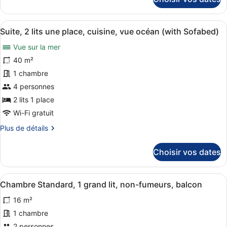
sur
2
le
lits
type
Afficher
Literie de qualité supérieure, mini
12
de
une
Suite, 2 lits une place, cuisine, vue océan (with Sofabed)
toutes
chambre
place,
Vue sur la mer
Chambre
les
non-
Standard,
photos
40 m²
fumeurs,
2
pour
1 chambre
lits
balcon
ce
une
4 personnes
place,
type
2 lits 1 place
non-
de
fumeurs,
Wi-Fi gratuit
chambre :
balcon
Plus
Plus de détails
Suite,
de
2
détails
Choisir vos dates
lits
sur
une
le
type
place,
Afficher
Une chambre d’hôtel avec un lit, un
8
de
Chambre Standard, 1 grand lit, non-fumeurs, balcon
cuisine,
toutes
chambre
vue
16 m²
Suite,
les
2
océan
photos
1 chambre
lits
(with
pour
2 personnes