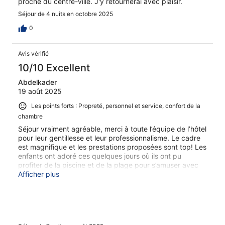
proche du centre-ville. J'y retournerai avec plaisir.
Séjour de 4 nuits en octobre 2025
0
Avis vérifié
10/10 Excellent
Abdelkader
19 août 2025
Les points forts : Propreté, personnel et service, confort de la
chambre
Séjour vraiment agréable, merci à toute l’équipe de l’hôtel
pour leur gentillesse et leur professionnalisme. Le cadre
est magnifique et les prestations proposées sont top! Les
enfants ont adoré ces quelques jours où ils ont pu
profiter de la piscine et de la plage pour s’amuser avec
les enfants présents 👍
Afficher plus