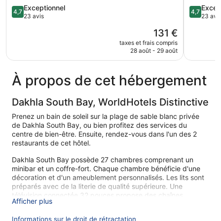
4.7
4.7
Exceptionnel
Excep
4,7
4,7
sur
sur
23 avis
23 avi
5,
5,
Le
131 €
Exceptionnel,
Exception
nouveau
23 avis
23 avis
taxes et frais compris
prix
28 août - 29 août
est
de
131 €
À propos de cet hébergement
Dakhla South Bay, WorldHotels Distinctive
Prenez un bain de soleil sur la plage de sable blanc privée
de Dakhla South Bay, ou bien profitez des services du
centre de bien-être. Ensuite, rendez-vous dans l'un des 2
restaurants de cet hôtel.
Dakhla South Bay possède 27 chambres comprenant un
minibar et un coffre-fort. Chaque chambre bénéficie d'une
décoration et d'un ameublement personnalisés. Les lits sont
préparés avec de la literie de qualité supérieure. Une
télévision connectée 32 pouces propose des chaînes
Afficher plus
thématiques numériques. Les salles de bain comprennent un
pommeau de douche hydromassant.
Informations sur le droit de rétractation