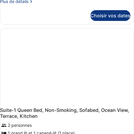
Plus
Plus de détails
de
détails
Choisir vos dates
sur
le
type
de
chambre
2
Single
Beds,Non-
Smoking,Standard
Room,Balcony,Street
View,Courtesy
Tray,Bathrobe
Suite-1 Queen Bed, Non-Smoking, Sofabed, Ocean View,
Terrace, Kitchen
2 personnes
1 grand lit et 1 canapé-lit (1 place)