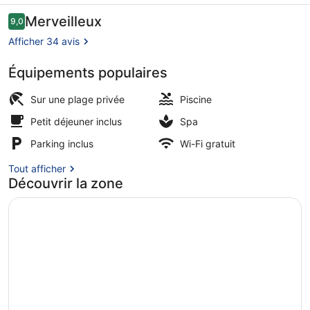
WorldHotels
Avis
Merveilleux
9,0
9,0 sur 10
voyageurs
Distinctive
Afficher 34 avis
Équipements populaires
Restaurant
Sur une plage privée
Piscine
Petit déjeuner inclus
Spa
Parking inclus
Wi-Fi gratuit
Tout afficher
Découvrir la zone