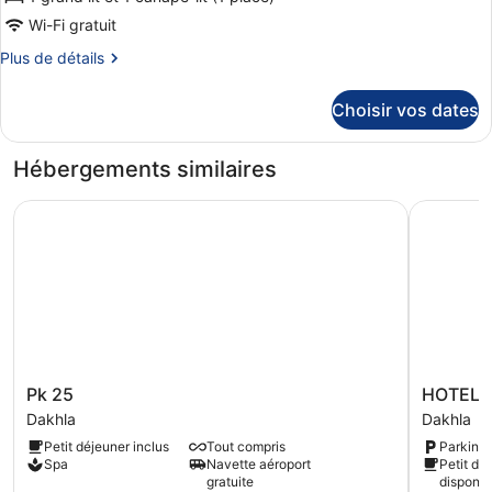
Wi-Fi gratuit
Plus
Plus de détails
de
détails
Choisir vos dates
sur
le
type
Hébergements similaires
de
chambre
Pk 25
HOTEL P
Suite-
1
Queen
Bed,
Non-
Smoking,
Sofabed,
Ocean
View,
Pk
HOTEL
Pk 25
HOTEL 
Terrace,
25
PLAYA
Kitchen
Dakhla
Dakhla
Dakhla
DAKHLA
Petit déjeuner inclus
Tout compris
Parking 
Dakhla
Spa
Navette aéroport
Petit dé
gratuite
disponib