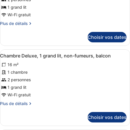
une
Sofabed)
ce
place,
1 grand lit
cuisine,
type
Wi-Fi gratuit
vue
de
océan
Plus
Plus de détails
chambre :
(with
de
Chambre
Sofabed)
détails
Choisir vos dates
Standard,
sur
le
1
type
grand
Afficher
Une chambre d’hôtel avec un grand 
10
de
Chambre Deluxe, 1 grand lit, non-fumeurs, balcon
lit,
toutes
chambre
16 m²
non-
Chambre
les
Standard,
fumeurs,
photos
1 chambre
1
balcon
pour
2 personnes
grand
ce
lit,
1 grand lit
non-
type
Wi-Fi gratuit
fumeurs,
de
balcon
Plus
Plus de détails
chambre :
de
Chambre
détails
Choisir vos dates
Deluxe,
sur
le
1
type