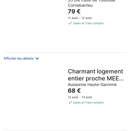
Cornebarrieu
Le
79 €
prix
11 août - 12 août
est
taxes et frais compris
de
79 €
par
nuit
Afficher les détails
Charmant logement
entier proche MEET
aéroport Blagnac
Aussonne Haute-Garonne
Le
68 €
prix
12 août - 13 août
est
taxes et frais compris
de
68 €
par
nuit