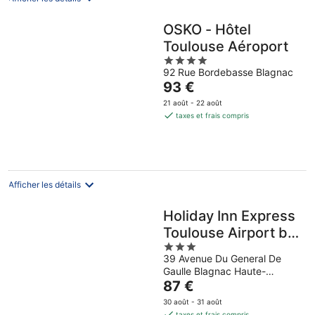
OSKO - Hôtel
Toulouse Aéroport
4
92 Rue Bordebasse Blagnac
out
Le
93 €
of
prix
5
21 août - 22 août
est
taxes et frais compris
de
93 €
par
nuit
Afficher les détails
Holiday Inn Express
Toulouse Airport by
3
IHG
39 Avenue Du General De
out
Gaulle Blagnac Haute-
of
Le
Garonne
87 €
5
prix
30 août - 31 août
est
taxes et frais compris