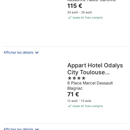
Le
115 €
prix
24 août - 25 août
est
taxes et frais compris
de
115 €
par
nuit
Afficher les détails
Appart Hotel Odalys
City Toulouse
4
Blagnac Aéroport
6 Place Marcel Dassault
out
Blagnac
of
Le
71 €
5
prix
12 août - 13 août
est
taxes et frais compris
de
71 €
par
nuit
Afficher les détails