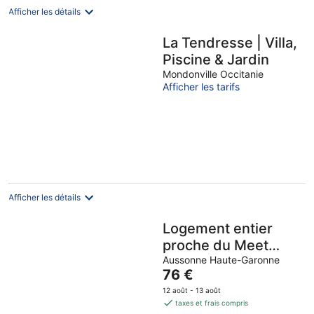
Afficher les détails
La Tendresse | Villa,
Piscine & Jardin
Mondonville Occitanie
Afficher les tarifs
Afficher les détails
Logement entier
proche du Meet
parc des
Aussonne Haute-Garonne
Le
76 €
expositions,
prix
12 août - 13 août
l'aéroport de
est
taxes et frais compris
Blagnac