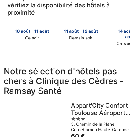
vérifiez la disponibilité des hôtels à
proximité
10 août - 11 août
11 août - 12 août
14 août -
août
Ce soir
Demain soir
Consulter
Consulter
Ce week-
Consulter
les
les
les
prix
prix
prix
près
près
près
de
de
Notre sélection d'hôtels pas
de
Clinique
Clinique
chers à Clinique des Cèdres -
Clinique
des
des
des
Cèdres
Cèdres
Ramsay Santé
Cèdres
-
-
-
Ramsay
Ramsay
Ramsay
Santé
Santé
Appart'City Confort
Santé
pour
pour
Toulouse Aéroport
pour
cette
demain
3
Cornebarrieu
ce
nuit,
soir,
3, Chemin de la Plane
out
week-
10
11
Cornebarrieu Haute-Garonne
of
end,
août
août
Le
60 €