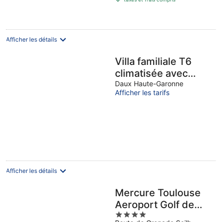
de
87 €
par
nuit
Afficher les détails
Villa familiale T6
climatisée avec
piscine, jardin, salle
Daux Haute-Garonne
Afficher les tarifs
fitness équipée
Afficher les détails
Mercure Toulouse
Aeroport Golf de
4
Seilh