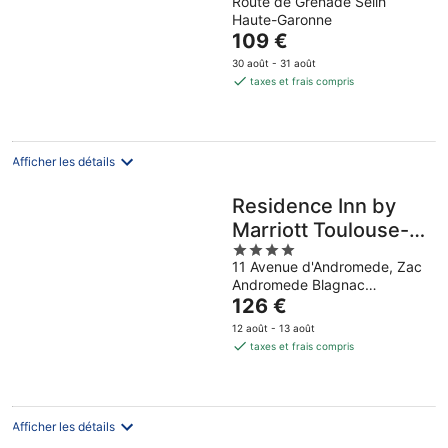
Route de Grenade Seilh
out
Haute-Garonne
of
Le
109 €
5
prix
30 août - 31 août
est
taxes et frais compris
de
109 €
par
nuit
Afficher les détails
Residence Inn by
Marriott Toulouse-
4
Blagnac
11 Avenue d'Andromede, Zac
out
Andromede Blagnac
of
Le
Occitanie
126 €
5
prix
12 août - 13 août
est
taxes et frais compris
de
126 €
par
nuit
Afficher les détails