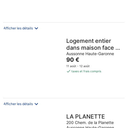
de
76 €
par
nuit
Afficher les détails
Logement entier
dans maison face au
lac deux chambres
Aussonne Haute-Garonne
Le
90 €
salon cuisines
prix
11 août - 12 août
baignoire
est
taxes et frais compris
de
90 €
par
nuit
Afficher les détails
LA PLANETTE
200 Chem. de la Planette
Aussonne Haute-Garonne