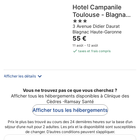
Hotel Campanile
Toulouse - Blagnac
3
Aéroport
3 Avenue Didier Daurat
out
Blagnac Haute-Garonne
of
Le
55 €
5
prix
11 août - 12 août
est
taxes et frais compris
de
55 €
par
nuit
Afficher les détails
Vous ne trouvez pas ce que vous cherchez ?
Afficher tous les hébergements disponibles à Clinique des
Cèdres -Ramsay Santé
Afficher tous les hébergements
Prix le plus bas trouvé au cours des 24 dernières heures sur la base d’un
séjour d’une nuit pour 2 adultes. Les prix et la disponibilité sont susceptibles
de changer. D’autres conditions peuvent s’appliquer.