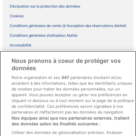
Déclaration sur la protection des données
Cookies
Conditions générales de vente (à l’exception des réservations Abritel)
Conditions générales d’utilisation Abritel
Accessibilité
Comment fonctionne notre site
Nous prenons à coeur de protéger vos
Conditions générales du programme BONUS+ d’ebookers
données
Mentions légales / Nous contacter
Notre organisation et ses
347
partenaires stockent et/ou
accèdent à des informations, telles que les identifiants uniques
Directives de contenu et signalement de contenus
de cookies pour traiter les données personnelles, sur un
appareil. Vous pouvez accepter ou gérer vos préférences en
Aide
cliquant ci-dessous ou à tout moment sur la page de la politique
de confidentialité. Ces préférences seront signalées à nos
Soutien
partenaires et n’affecteront pas les données de navigation.
Nos équipes ainsi que nos partenaires externes, traitent
Annuler votre réservation d’hôtel ou de propriété de vacances
des données selon les finalités suivantes :
Annuler votre vol
Utiliser des données de géolocalisation précises. Analyser