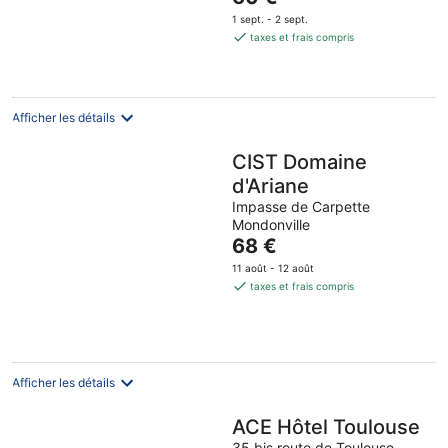
5
14
-
-
prix
1 sept. - 2 sept.
août
11
12
est
taxes et frais compris
-
août
août
de
16
60 €
août
par
nuit
Afficher les détails
CIST Domaine
d'Ariane
Impasse de Carpette
Mondonville
Le
68 €
prix
11 août - 12 août
est
taxes et frais compris
de
68 €
par
nuit
Afficher les détails
ACE Hôtel Toulouse
35 bis route de Toulouse