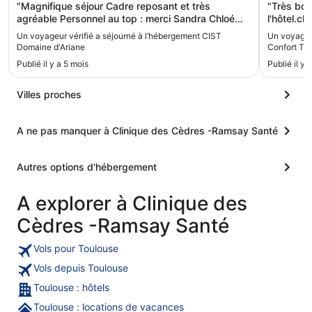
"Magnifique séjour Cadre reposant et très
"Très bon
agréable Personnel au top : merci Sandra Chloé
l'hôtel.c
Jérôme et le personnel de cuisine resto etc Je
Un voyageur vérifié a séjourné à l’hébergement CIST
Un voyageur
revendrai avec plaisir "
Domaine d'Ariane
Confort To
Publié il y a 5 mois
Publié il y 
Villes proches
A ne pas manquer à Clinique des Cèdres -Ramsay Santé
Autres options d'hébergement
A explorer à Clinique des
Cèdres -Ramsay Santé
Vols pour Toulouse
Vols depuis Toulouse
Toulouse : hôtels
Toulouse : locations de vacances