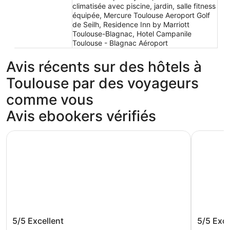
climatisée avec piscine, jardin, salle fitness
équipée, Mercure Toulouse Aeroport Golf
de Seilh, Residence Inn by Marriott
Toulouse-Blagnac, Hotel Campanile
Toulouse - Blagnac Aéroport
Avis récents sur des hôtels à
Toulouse par des voyageurs
comme vous
Avis ebookers vérifiés
CIST Domaine d'Ariane
Appart'Ci
CIST Domaine d'Ariane
Appart'
5/5
Excellent
5/5
Exce
Aéropor