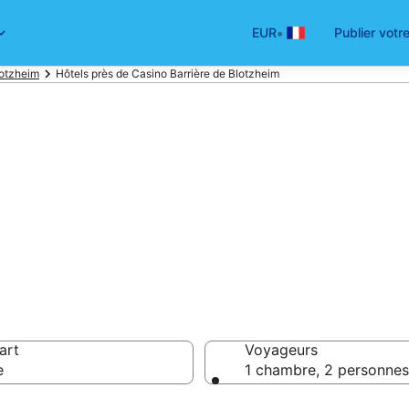
•
EUR
Publier votr
otzheim
Hôtels près de Casino Barrière de Blotzheim
 hôtels pas cher
lotzheim
art
Voyageurs
e
1 chambre, 2 personnes