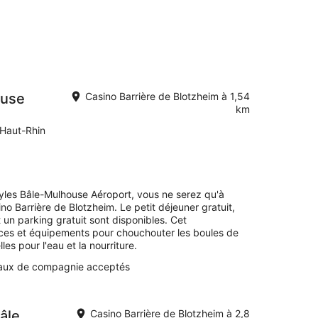
ouse
Casino Barrière de Blotzheim à 1,54
km
Haut-Rhin
tyles Bâle-Mulhouse Aéroport, vous ne serez qu'à
o Barrière de Blotzheim. Le petit déjeuner gratuit,
et un parking gratuit sont disponibles. Cet
es et équipements pour chouchouter les boules de
es pour l'eau et la nourriture.
aux de compagnie acceptés
âle
Casino Barrière de Blotzheim à 2,8