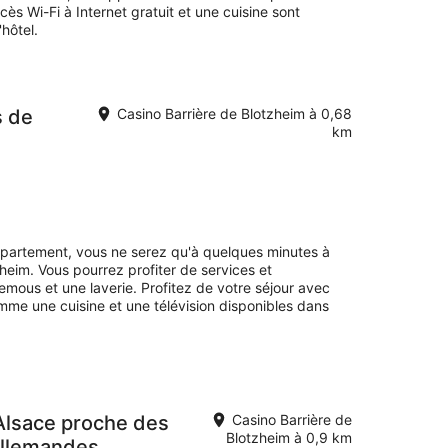
ès Wi-Fi à Internet gratuit et une cuisine sont
hôtel.
Casino Barrière de Blotzheim à 0,68
km
ppartement, vous ne serez qu'à quelques minutes à
heim. Vous pourrez profiter de services et
ous et une laverie. Profitez de votre séjour avec
me une cuisine et une télévision disponibles dans
Alsace proche des
Casino Barrière de
Blotzheim à 0,9 km
 allemandes