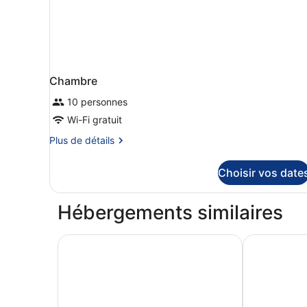
Niño)
Supletoria,
2
Adultos
y
1
Niño)
Chambre
10 personnes
Wi-Fi gratuit
Plus
Plus de détails
de
détails
Choisir vos date
sur
le
type
Hébergements similaires
de
chambre
Chambre
Occidental Mar Menor
Hotel Cetin