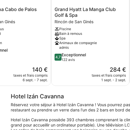
Grand
na Cabo de Palos
Grand Hyatt La Manga Club
Hyatt
Golf & Spa
La
an Ginés
Rincón de San Ginés
Manga
ous
Piscine
Club
t
Bain à remous
Golf
Spa
&
on
Animaux de compagnie
Spa
admis
nnel
Rincón
4.7
Exceptionnel
de
4,7
sur
122 avis
San
5,
,
Ginés
Le
Le
140 €
284 €
Exceptionnel,
nouveau
nouveau
122 avis
taxes et frais compris
taxes et frais compris
prix
prix
6 sept. - 7 sept.
1 sept. - 2 sept.
est
est
de
de
140 €
284 €
Hotel Izán Cavanna
Réservez votre séjour à Hotel Izán Cavanna ! Vous pourrez pas
restaurant ou prendre un verre dans l'un des 2 bars en bord de
Hotel Izán Cavanna possède 393 chambres comprenant la climat
grand pour accueillir un ordinateur portable). Une télévision 