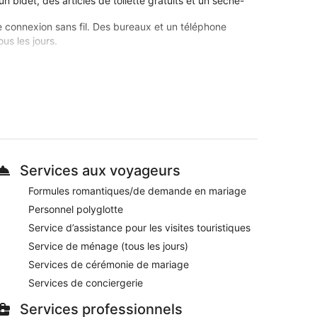
bidet, des articles de toilette gratuits et un sèche-
e connexion sans fil. Des bureaux et un téléphone
us les jours.
un bain à remous se trouvent également sur place. Les
tennis extérieurs et un sauna.
 directement sur place ou à proximité. Ces activités
 moment de détente et de douceur. Les services
e, des enveloppements corporels et des gommages
dont l'aromathérapie, l'hydrothérapie et la
Services aux voyageurs
Formules romantiques/de demande en mariage
 qu'à quelques minutes de marche de Mar Menor. Vous
i à Internet gratuit et 2 des bars en bord de piscine,
Personnel polyglotte
Service d’assistance pour les visites touristiques
Service de ménage (tous les jours)
 place un café, un restaurant, un bar à la plage et 2
Services de cérémonie de mariage
Services de conciergerie
Services professionnels