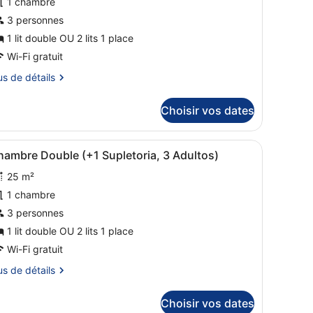
1 chambre
e
3 personnes
ype
e
1 lit double OU 2 lits 1 place
hambre :
Wi-Fi gratuit
hambre
us
us de détails
ouble
tails
upérieure
Choisir vos dates
r
pe
t sur la mer et deux tableaux encadrés accrochés au mur.
eux tables de chevet avec des lampes, une table ronde avec une bougie
fficher
Une chambre d’hôtel équipée d’une télévisi
5
hambre Double (+1 Supletoria, 3 Adultos)
outes
ambre
25 m²
hambre
es
uble
hotos
1 chambre
périeure
our
3 personnes
e
1 lit double OU 2 lits 1 place
ype
Wi-Fi gratuit
e
us
us de détails
hambre :
hambre
tails
Choisir vos dates
ouble
r