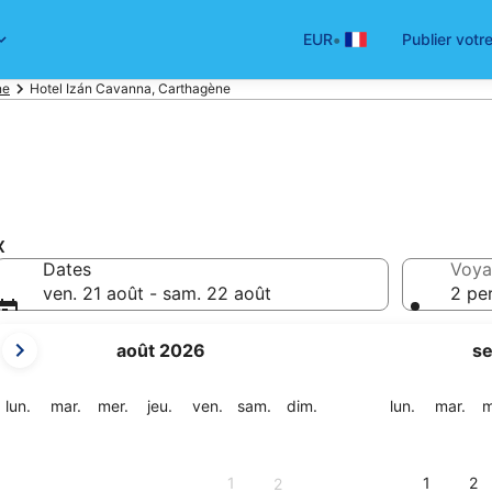
•
EUR
Publier votr
ne
Hotel Izán Cavanna, Carthagène
x
Dates
Voya
ven. 21 août - sam. 22 août
2 pe
Les
août 2026
s
mois
affichés
sont
lundi
mardi
mercredi
jeudi
vendredi
samedi
dimanche
lundi
mar
lun.
mar.
mer.
jeu.
ven.
sam.
dim.
lun.
mar.
m
August
2026
et
1
1
2
2
September