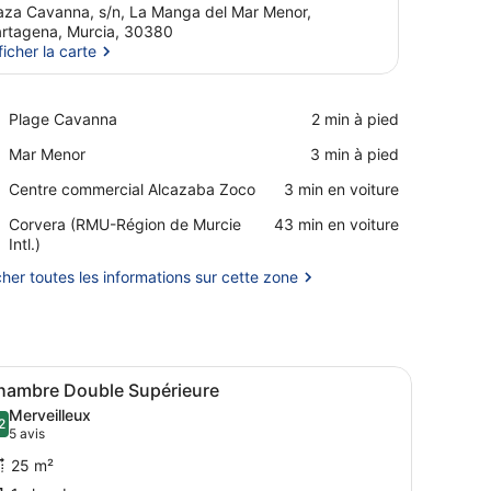
aza Cavanna, s/n, La Manga del Mar Menor,
rtagena, Murcia, 30380
ficher la carte
Afficher la carte
Place,
Plage Cavanna
‪2 min à pied‬
Plage
Place,
Mar Menor
‪3 min à pied‬
Cavanna
Mar
Place,
Centre commercial Alcazaba Zoco
‪3 min en voiture‬
Menor
Centre
Airport,
Corvera (RMU-Région de Murcie
‪43 min en voiture‬
commercial
Corvera
Intl.)
Alcazaba
(RMU-
Zoco
cher toutes les informations sur cette zone
Région
de
Murcie
Intl.)
en osier avec un coussin, d’un lit et d’un balcon offrant une vue sur l
ux lampes de chevet, un fauteuil en osier, une fenêtre donnant sur la
fficher
Une chambre d’hôtel avec un lit, une tabl
10
hambre Double Supérieure
outes
Merveilleux
es
2
9,2 sur 10
(5 avis)
5 avis
hotos
25 m²
our