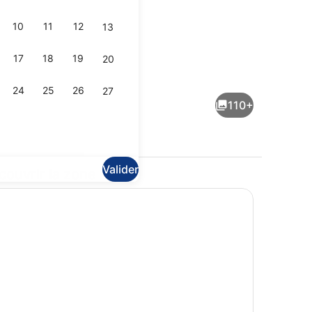
10
11
12
13
17
18
19
20
n extérieure
Vue sur la plage/l’océan
24
25
26
27
110+
Valider
couvrir la zone
e
Mariage en salle