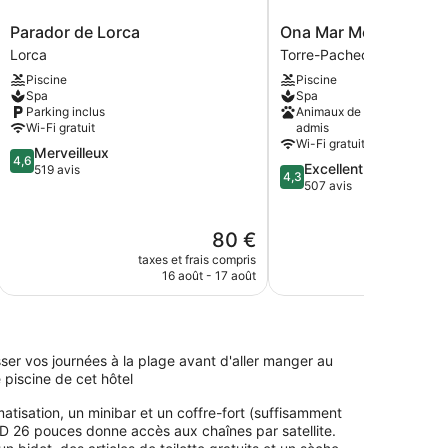
Parador
Ona
Parador de Lorca
Ona Mar Menor Golf &
de
Mar
Lorca
Torre-Pacheco
Lorca
Menor
Piscine
Piscine
Lorca
Golf
Spa
Spa
&
Parking inclus
Animaux de compagnie
Spa
Wi-Fi gratuit
admis
Torre-
Wi-Fi gratuit
4.6
Merveilleux
Pacheco
4,6
4.3
Excellent
sur
519 avis
4,3
sur
507 avis
5,
5,
Merveilleux,
Excellent,
519 avis
Le
80 €
507 avis
nouveau
taxes et frais compris
taxes e
prix
16 août - 17 août
30 
est
de
80 €
ser vos journées à la plage avant d'aller manger au
 piscine de cet hôtel
isation, un minibar et un coffre-fort (suffisamment
LCD 26 pouces donne accès aux chaînes par satellite.