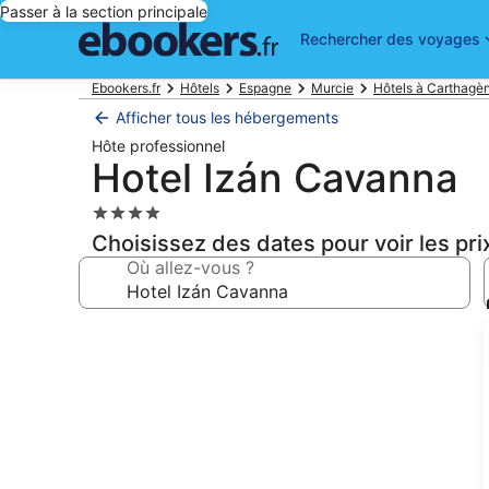
Passer à la section principale
Rechercher des voyages
Ebookers.fr
Hôtels
Espagne
Murcie
Hôtels à Carthagè
Afficher tous les hébergements
Hôte professionnel
Hotel Izán Cavanna
Hébergement
4.0 étoiles
Choisissez des dates pour voir les pri
Où allez-vous ?
Galerie
photos
de
l’hébergement
Hotel