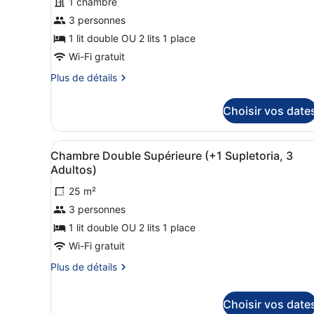
1 chambre
ce
3 personnes
type
de
1 lit double OU 2 lits 1 place
chambre :
Wi-Fi gratuit
Chambre
Plus
Plus de détails
Double
de
détails
Choisir vos date
sur
le
type
Afficher
Une chambre d’hôtel avec un
8
de
Chambre Double Supérieure (+1 Supletoria, 3
toutes
chambre
Adultos)
Chambre
les
Double
25 m²
photos
3 personnes
pour
ce
1 lit double OU 2 lits 1 place
type
Wi-Fi gratuit
de
Plus
Plus de détails
chambre :
de
Chambre
détails
Choisir vos date
sur
Double