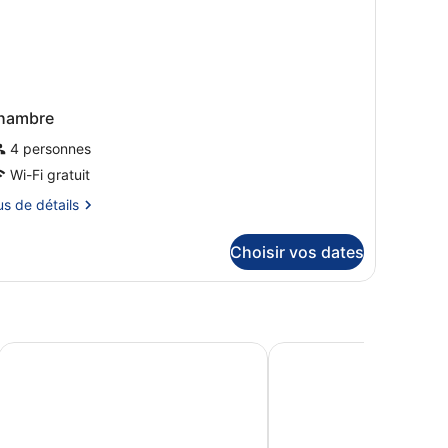
ños)
hambre
4 personnes
Wi-Fi gratuit
us
us de détails
tails
Choisir vos dates
r
pe
ambre
hambre
 Spa
Parador de Lorca
Ona Mar Menor Golf & 