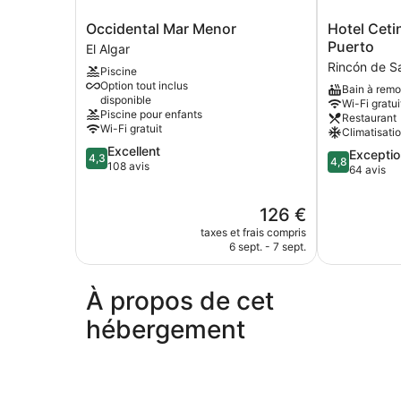
Occidental
Hotel
Occidental Mar Menor
Hotel Ceti
Mar
Cetina
Puerto
El Algar
Menor
Cabo
Rincón de S
Piscine
El
de
Option tout inclus
Bain à rem
Algar
Palos
disponible
Wi-Fi gratui
Puerto
Piscine pour enfants
Restaurant
Rincón
Wi-Fi gratuit
Climatisati
de
4.3
Excellent
4.8
Exceptio
San
4,3
4,8
sur
108 avis
sur
64 avis
Ginés
5,
5,
Excellent,
Exceptionnel
Le
126 €
108 avis
64 avis
nouveau
taxes et frais compris
prix
6 sept. - 7 sept.
est
de
126 €
À propos de cet
hébergement