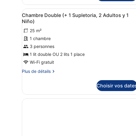
le
Supérieure
type
(+1
Afficher
Une chambre d’hôtel avec deu
de
6
Chambre Double (+ 1 Supletoria, 2 Adultos y 1
chambre
Supletoria,
toutes
Niño)
Chambre
3
les
Double
25 m²
Adultos)
photos
Supérieure
1 chambre
pour
(+1
Supletoria,
ce
3 personnes
3
type
1 lit double OU 2 lits 1 place
Adultos)
de
Wi-Fi gratuit
chambre :
Plus
Plus de détails
Chambre
de
Double
détails
Choisir vos date
sur
(+
le
1
type
Supletoria,
de
2
chambre
Chambre
Adultos
Double
y
(+
1
1