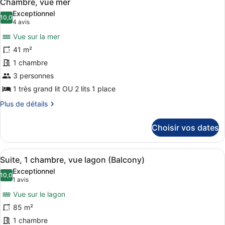
6
Chambre, vue mer
toutes
une
chambre
Exceptionnel
Chambre,
les
10,0
place,
10,0 sur 10
(4 avis)
4 avis
2
photos
vue
lits
Vue sur la mer
pour
lagon
une
41 m²
ce
place,
1 chambre
vue
type
lagon
de
3 personnes
chambre :
1 très grand lit OU 2 lits 1 place
Chambre,
Plus
Plus de détails
vue
de
détails
mer
Choisir vos dates
sur
le
type
Afficher
Un salon spacieux avec un canapé v
7
de
Suite, 1 chambre, vue lagon (Balcony)
toutes
chambre
Exceptionnel
Chambre,
les
10,0
10,0 sur 10
(1 avis)
1 avis
vue
photos
mer
Vue sur le lagon
pour
85 m²
ce
1 chambre
type