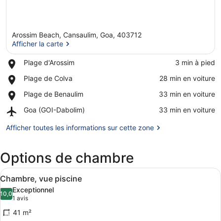
Arossim Beach, Cansaulim, Goa, 403712
Afficher la carte
Place,
Plage d'Arossim
‪3 min à pied‬
Plage
Afficher la carte
Place,
Plage de Colva
‪28 min en voiture‬
d'Arossim
Plage
Place,
Plage de Benaulim
‪33 min en voiture‬
de
Plage
Colva
Airport,
Goa (GOI-Dabolim)
‪33 min en voiture‬
de
Goa
Benaulim
(GOI-
Afficher toutes les informations sur cette zone
Dabolim)
Options de chambre
Afficher
Une chambre dotée d’un grand lit, d’
6
Chambre, vue piscine
toutes
Exceptionnel
les
10,0
10,0 sur 10
(1 avis)
1 avis
photos
41 m²
pour