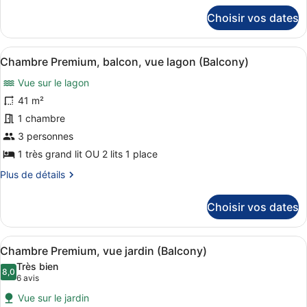
chambre :
détails
Choisir vos dates
sur
Suite
le
Luxe,
type
Afficher
Une chambre d’hôtel avec deux lits
1
7
de
Chambre Premium, balcon, vue lagon (Balcony)
toutes
très
chambre
Vue sur le lagon
Suite
les
grand
Luxe,
photos
41 m²
lit
1
pour
1 chambre
très
ce
grand
3 personnes
lit
type
1 très grand lit OU 2 lits 1 place
de
Plus
Plus de détails
chambre :
de
Chambre
détails
Choisir vos dates
Premium,
sur
le
balcon,
type
vue
Afficher
Une chambre d’hôtel avec deux lits
7
de
Chambre Premium, vue jardin (Balcony)
lagon
toutes
chambre
Très bien
(Balcony)
Chambre
les
8,0
8,0 sur 10
(6 avis)
6 avis
Premium,
photos
balcon,
Vue sur le jardin
pour