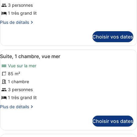
de
3 personnes
chambre :
1 très grand lit
Suite,
Plus
Plus de détails
1
de
détails
chambre,
Choisir vos dates
sur
vue
le
lagon
type
Afficher
Une chambre d’hôtel avec un lit, un
(Balcony)
9
de
Suite, 1 chambre, vue mer
toutes
chambre
Vue sur la mer
Suite,
les
1
photos
85 m²
chambre,
pour
1 chambre
vue
ce
lagon
3 personnes
(Balcony)
type
1 très grand lit
de
Plus
Plus de détails
chambre :
de
Suite,
détails
Choisir vos dates
1
sur
le
chambre,
type
Une chambre spacieuse avec un gran