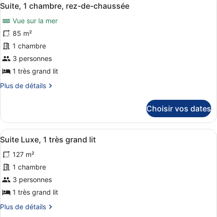
vue
Afficher
9
de
Suite, 1 chambre, rez-de-chaussée
mer
toutes
chambre
Vue sur la mer
Suite,
les
1
photos
85 m²
chambre,
pour
1 chambre
vue
ce
mer
3 personnes
type
1 très grand lit
de
Plus
Plus de détails
chambre :
de
Suite,
détails
Choisir vos dates
1
sur
le
chambre,
type
rez-
Afficher
Un salon moderne avec un canapé de
14
de
Suite Luxe, 1 très grand lit
de-
toutes
chambre
127 m²
chaussée
Suite,
les
1
photos
1 chambre
chambre,
pour
3 personnes
rez-
ce
de-
1 très grand lit
chaussée
type
Plus
Plus de détails
de
de