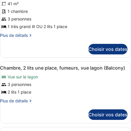
vue
41 m²
ce
lagon
1 chambre
(Balcony)
type
de
3 personnes
chambre :
1 très grand lit OU 2 lits 1 place
Chambre
Plus
Plus de détails
Premium,
de
détails
vue
Choisir vos dates
sur
jardin
le
(Balcony)
type
Afficher
Une chambre d’hôtel avec deux lits,
4
de
Chambre, 2 lits une place, fumeurs, vue lagon (Balcony)
toutes
chambre
Vue sur le lagon
Chambre
les
Premium,
photos
3 personnes
vue
pour
2 lits 1 place
jardin
ce
(Balcony)
Plus
Plus de détails
type
de
de
détails
Choisir vos dates
sur
chambre :
le
Chambre,
type
Afficher
Une chambre d’hôtel avec un grand l