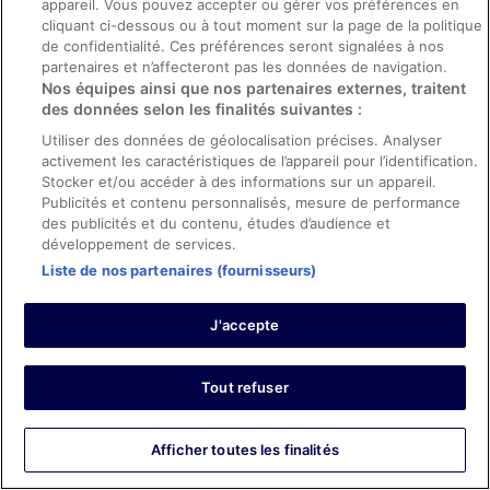
appareil. Vous pouvez accepter ou gérer vos préférences en
et conditions de l’hébergement et confort de la chambre
cliquant ci-dessous ou à tout moment sur la page de la politique
Traduire avec Google
de confidentialité. Ces préférences seront signalées à nos
Very cozy and clean resort ideal for family large and
partenaires et n’affecteront pas les données de navigation.
small
Nos équipes ainsi que nos partenaires externes, traitent
Séjour de 4 nuits en août 2025
des données selon les finalités suivantes :
0
Utiliser des données de géolocalisation précises. Analyser
activement les caractéristiques de l’appareil pour l’identification.
Stocker et/ou accéder à des informations sur un appareil.
Avis vérifié
Publicités et contenu personnalisés, mesure de performance
10/10 Excellent
des publicités et du contenu, études d’audience et
développement de services.
Matt
Liste de nos partenaires (fournisseurs)
18 mars 2026
Les points forts : Propreté, personnel et service, équipements
J'accepte
et infrastructures et conditions de l’hébergement
Traduire avec Google
The pool is by far the best I visited. The upper pool is
Tout refuser
large. Perfect Temp has easy steps and no children. The
lower pool is for kids but it is far enough away you can't
hear them. The beach is private, clean large and
Afficher toutes les finalités
unobstructed views. Staff at noth the pool and beach
provide towels and will serve refreshments.
Afficher plus