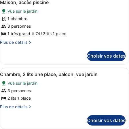
2
4
de
Maison, accès piscine
toutes
chambre
lits
Vue sur le jardin
Chambre,
les
une
2
photos
1 chambre
place,
lits
pour
3 personnes
fumeurs,
une
ce
place,
vue
1 très grand lit OU 2 lits 1 place
fumeurs,
type
lagon
Plus
Plus de détails
vue
de
(Balcony)
de
lagon
chambre :
détails
(Balcony)
Choisir vos dates
sur
Maison,
le
accès
type
Afficher
Une chambre d’hôtel avec deux lits,
piscine
4
de
Chambre, 2 lits une place, balcon, vue jardin
toutes
chambre
Vue sur le jardin
Maison,
les
accès
photos
3 personnes
piscine
pour
2 lits 1 place
ce
Plus
Plus de détails
type
de
de
détails
Choisir vos dates
sur
chambre :
le