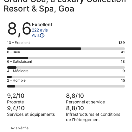
Resort & Spa, Goa
Avis
8,6
Excellent
222 avis
Avis
Note
10 – Excellent
139
des
Note
8 – Bien
41
voyageurs
des
de 10
Note
6 – Satisfaisant
18
voyageurs
(Excellent),
des
de 8
Note
4 – Médiocre
9
d’après 139 avis
voyageurs
(Bien),
des
sur 222.
de 6
Note
2 – Horrible
15
d’après 41 avis
voyageurs
(Satisfaisant),
des
sur 222.
de 4
d’après 18 avis
voyageurs
(Médiocre),
9,2/10
8,8/10
sur 222.
de 2
d’après 9 avis
Propreté
Personnel et service
(Horrible),
sur 222.
9,4/10
8,8/10
d’après 15 avis
Services et équipements
Infrastructures et conditions
sur 222.
de l’hébergement
Avis
Avis vérifié