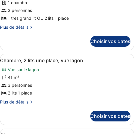
1 chambre
ce
3 personnes
type
de
1 très grand lit OU 2 lits 1 place
chambre :
Plus
Plus de détails
Chambre,
de
détails
vue
Choisir vos dates
sur
piscine
le
type
Afficher
Une chambre avec un lit, un balcon 
8
de
Chambre, 2 lits une place, vue lagon
toutes
chambre
Vue sur le lagon
Chambre,
les
vue
photos
41 m²
piscine
pour
3 personnes
ce
2 lits 1 place
type
Plus
Plus de détails
de
de
chambre :
détails
Choisir vos dates
sur
Chambre,
le
2
type
Afficher
Une chambre avec un grand lit, un b
lits
de