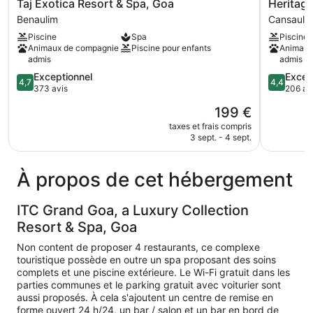
Taj
Heritage
Taj Exotica Resort & Spa, Goa
Heritage
Exotica
Village
Benaulim
Cansauli
Resort
Resort
Piscine
Spa
Piscine
&
&
Animaux de compagnie
Piscine pour enfants
Animaux
Spa,
Spa
admis
admis
Goa
Goa
4.7
4.4
Exceptionnel
Excell
Benaulim
Cansauli
4,7
4,4
sur
sur
373 avis
206 av
5,
5,
Le
199 €
Exceptionnel,
Excellent,
nouveau
373 avis
206 avis
taxes et frais compris
prix
3 sept. - 4 sept.
est
de
199 €
À propos de cet hébergement
ITC Grand Goa, a Luxury Collection
Resort & Spa, Goa
Non content de proposer 4 restaurants, ce complexe
touristique possède en outre un spa proposant des soins
complets et une piscine extérieure. Le Wi-Fi gratuit dans les
parties communes et le parking gratuit avec voiturier sont
aussi proposés. À cela s'ajoutent un centre de remise en
forme ouvert 24 h/24, un bar / salon et un bar en bord de