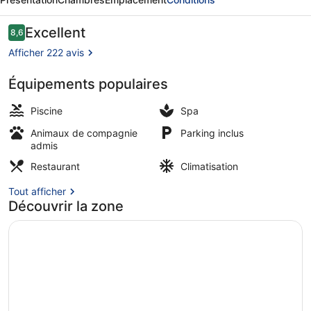
Goa,
a
Avis
Excellent
8,6
8,6 sur 10
voyageurs
Luxury
Afficher 222 avis
Collection
Équipements populaires
Resort
Vue depuis l’hébergement
&
Piscine
Spa
Spa,
Animaux de compagnie
Parking inclus
admis
Goa
Restaurant
Climatisation
Tout afficher
Découvrir la zone