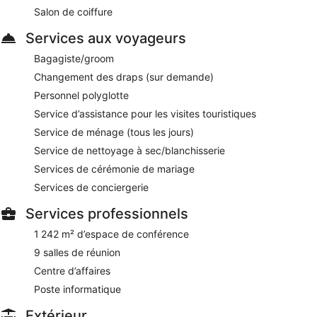
Ce complexe touristique de style colonial de Cansaulim met
Salon de coiffure
à la disposition des clients des zones fumeurs.
Services aux voyageurs
Kebabs and Kurries
- Ce restaurant gastronomique propose
des spécialités Cuisine indienne et sert le déjeuner et le
Bagagiste/groom
dîner. Ouvert tous les jours.
Changement des draps (sur demande)
Ottimo Cucina Italiana
- Ce restaurant gastronomique
Personnel polyglotte
propose des spécialités Cuisine italienne et sert le dîner
Service d’assistance pour les visites touristiques
uniquement.Ouvert tous les jours.
Service de ménage (tous les jours)
Tempero
- Ce restaurant gastronomique propose des
Service de nettoyage à sec/blanchisserie
spécialités Cuisine locale et sert le dîner. Ouvert tous les
jours.
Services de cérémonie de mariage
Services de conciergerie
Pavilion
- Ce restaurant gastronomique propose des
spécialités Cuisine internationale et sert le petit déjeuner, le
Services professionnels
déjeuner et le dîner. Ouvert 24 h/24. Réservation obligatoire.
Ouvert tous les jours.
1 242 m² d’espace de conférence
Farol Bar
- bar sur place. Ouvert tous les jours.
9 salles de réunion
Centre d’affaires
Un service d'étage 24 h/24 est disponible pour des repas
tardifs.
Poste informatique
Extérieur