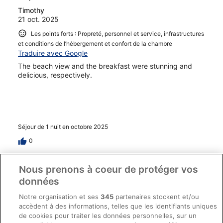
Timothy
21 oct. 2025
Les points forts : Propreté, personnel et service, infrastructures
et conditions de l’hébergement et confort de la chambre
Traduire avec Google
The beach view and the breakfast were stunning and
delicious, respectively.
Séjour de 1 nuit en octobre 2025
0
Avis vérifié
Nous prenons à coeur de protéger vos
10/10 Excellent
données
Rushi
Notre organisation et ses
345
partenaires stockent et/ou
16 août 2025
accèdent à des informations, telles que les identifiants uniques
de cookies pour traiter les données personnelles, sur un
Les points forts : Propreté, personnel et service, infrastructures