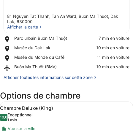
81 Nguyen Tat Thanh, Tan An Ward, Buon Ma Thuot, Dak
Lak, 630000
Afficher la carte
Place,
Parc urbain Buôn Ma Thuột
‪7 min en voiture‬
Afficher la carte
Parc
Place,
Musée du Dak Lak
‪10 min en voiture‬
urbain
Musée
Buôn
Place,
Musée du Monde du Café
‪11 min en voiture‬
du
Ma
Musée
Dak
Thuột
Airport,
Buôn Ma Thuôt (BMV)
‪19 min en voiture‬
du
Lak
Buôn
Monde
Ma
Afficher toutes les informations sur cette zone
du
Thuôt
Café
(BMV)
Options de chambre
Afficher
Une chambre d’hôtel avec un grand 
7
Chambre Deluxe (King)
toutes
Exceptionnel
les
10,0
10,0 sur 10
(1 avis)
1 avis
photos
Vue sur la ville
pour