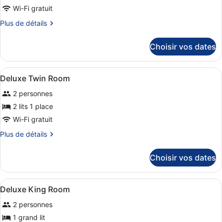
de
Wi-Fi gratuit
chambre :
Plus
Plus de détails
Suite
de
Exécutive
détails
Choisir vos dates
sur
le
type
Afficher
Minibar, coffres-forts dans les cha
6
de
Deluxe Twin Room
toutes
chambre
2 personnes
Suite
les
Exécutive
photos
2 lits 1 place
pour
Wi-Fi gratuit
ce
Plus
Plus de détails
type
de
de
détails
Choisir vos dates
sur
chambre :
le
Deluxe
type
Afficher
Minibar, coffres-forts dans les cha
Twin
9
de
Deluxe King Room
toutes
chambre
Room
2 personnes
Deluxe
les
Twin
photos
1 grand lit