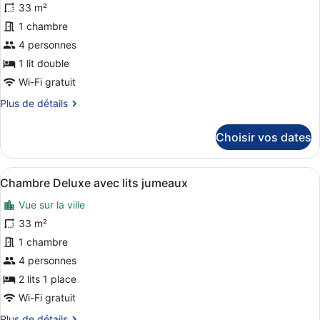
33 m²
ce
1 chambre
type
de
4 personnes
chambre :
1 lit double
Chambre
Wi-Fi gratuit
Deluxe
Plus
Plus de détails
(King)
de
détails
Choisir vos dates
sur
le
type
Afficher
Une chambre d’hôtel avec deux lits,
8
de
Chambre Deluxe avec lits jumeaux
toutes
chambre
Vue sur la ville
Chambre
les
Deluxe
photos
33 m²
(King)
pour
1 chambre
ce
4 personnes
type
2 lits 1 place
de
Wi-Fi gratuit
chambre :
Plus
Plus de détails