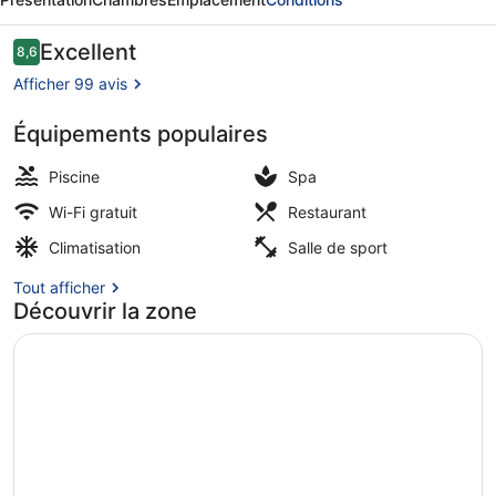
Luxury
Buon
Avis
Excellent
8,6
8,6 sur 10
voyageurs
Ma
Afficher 99 avis
Thuot
Équipements populaires
Vue de la chambre
Piscine
Spa
Wi-Fi gratuit
Restaurant
Climatisation
Salle de sport
Tout afficher
Découvrir la zone