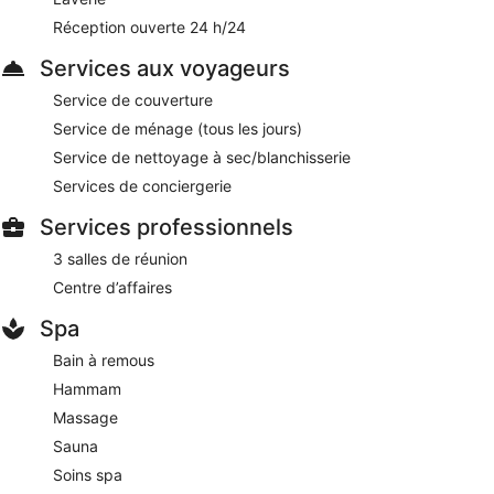
disposition des voyageurs d'affaires. Dans une atmosphère
Réception ouverte 24 h/24
luxueuse très agréable, Muong Thanh Luxury Buon Ma Thuot
offre également des soins spa, un service de conciergerie et
Services aux voyageurs
une laverie.
Service de couverture
Cet hôtel 5 de Ban-Me-Thuot est non-fumeurs.
Service de ménage (tous les jours)
Draysap
- Ce restaurant propose des spécialités Cuisine
Service de nettoyage à sec/blanchisserie
locale et internationale et sert le petit déjeuner, le déjeuner et
le dîner. Vous pouvez profiter d'un moment de détente en
Services de conciergerie
prenant un verre au bar. Ouvert 24 h/24. Ouvert tous les
jours.
Services professionnels
3 salles de réunion
Rooftop
- café sur place. Ouvert tous les jours.
Centre d’affaires
Un service d'étage 24 h/24 est disponible.
Spa
Bain à remous
Hammam
Massage
Sauna
Soins spa