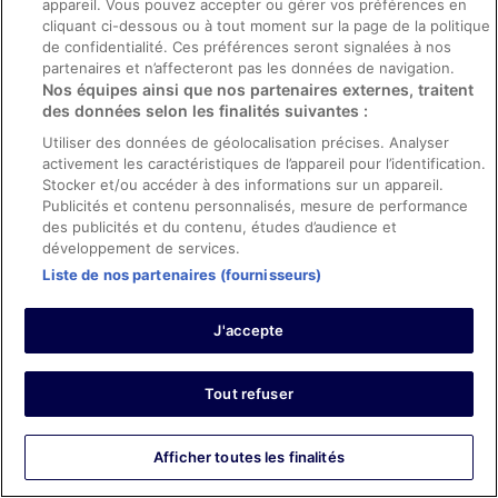
appareil. Vous pouvez accepter ou gérer vos préférences en
arrived at hotle at late night.
cliquant ci-dessous ou à tout moment sur la page de la politique
Séjour de 2 nuits en février 2025
de confidentialité. Ces préférences seront signalées à nos
partenaires et n’affecteront pas les données de navigation.
0
Nos équipes ainsi que nos partenaires externes, traitent
des données selon les finalités suivantes :
Avis vérifié
Utiliser des données de géolocalisation précises. Analyser
8/10 Bien
activement les caractéristiques de l’appareil pour l’identification.
Stocker et/ou accéder à des informations sur un appareil.
Thanh
Publicités et contenu personnalisés, mesure de performance
16 mai 2024
des publicités et du contenu, études d’audience et
Les points forts : Propreté et personnel et service
développement de services.
Traduire avec Google
Liste de nos partenaires (fournisseurs)
A great stay at Muong Thanh BMT
Overall, the overall hotel's condition was acceptable. The
J'accepte
room decoration, carpet, bathroom, etc. were a little
outdated and needed to be renewed. The lobby needs
air conditioned as it was really hot when we were there in
Tout refuser
May. The breakfast was average. However, the front
desk staff was excellent.
Afficher plus
Séjour de 3 nuits en mai 2024
Afficher toutes les finalités
0