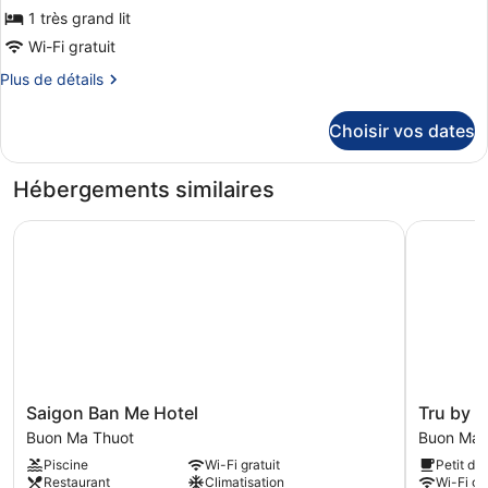
pour
1 très grand lit
ce
Wi-Fi gratuit
type
Plus
Plus de détails
de
de
chambre :
détails
Choisir vos dates
sur
Suite
le
Présidentielle
type
Hébergements similaires
de
chambre
Saigon Ban Me Hotel
Tru by Hi
Suite
Présidentielle
Saigon
Tru
Saigon Ban Me Hotel
Tru by H
Ban
by
Buon Ma Thuot
Buon Ma 
Me
Hilton
Piscine
Wi-Fi gratuit
Petit dé
Hotel
Buon
Restaurant
Climatisation
Wi-Fi gra