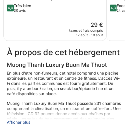
Buon
Ma
Ma
4.0
Thuot
4.3
Très bien
Excell
4,0
4,3
Thuot
sur
City
sur
30 avis
24 avi
5,
Centre
5,
Très
Buon
Excellent,
Le
29 €
bien,
Ma
24 avis
nouveau
taxes et frais compris
30 avis
Thuot
prix
17 août - 18 août
est
de
29 €
À propos de cet hébergement
Muong Thanh Luxury Buon Ma Thuot
En plus d'être non-fumeurs, cet hôtel comprend une piscine
extérieure, un restaurant et un centre de fitness. L'accès Wi-
Fi dans les parties communes est fourni gratuitement. De
plus, il y a un bar / salon, un snack bar/épicerie fine et un
café disponibles sur place.
Muong Thanh Luxury Buon Ma Thuot possède 231 chambres
comprenant la climatisation, un minibar et un coffre-fort. Une
télévision LCD 32 pouces donne accès aux chaînes par
câble. Les salles de bain comprennent des peignoirs, des
Afficher plus
chaussons, des articles de toilette gratuits et un sèche-