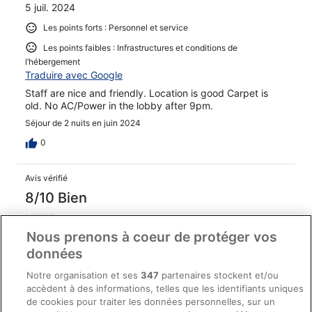
5 juil. 2024
Les points forts : Personnel et service
Les points faibles : Infrastructures et conditions de
l’hébergement
Traduire avec Google
Staff are nice and friendly. Location is good Carpet is
old. No AC/Power in the lobby after 9pm.
Séjour de 2 nuits en juin 2024
0
Avis vérifié
8/10 Bien
MIYABI
1 mars 2025
Nous prenons à coeur de protéger vos
données
Les points forts : Propreté et infrastructures et conditions de
l’hébergement
Notre organisation et ses
347
partenaires stockent et/ou
Traduire avec Google
accèdent à des informations, telles que les identifiants uniques
according to information, the restaurant in hotel is
de cookies pour traiter les données personnelles, sur un
available to 24 hours but we could not use it when we