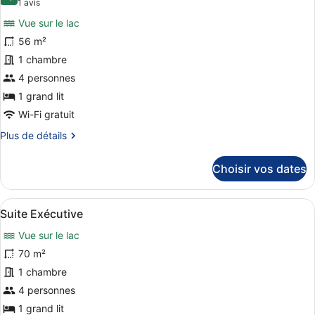
10,0 sur 10
(1 avis)
1 avis
Triple
photos
Deluxe
Vue sur le lac
pour
56 m²
ce
1 chambre
type
de
4 personnes
chambre :
1 grand lit
Suite
Wi-Fi gratuit
Junior
Plus
Plus de détails
de
détails
Choisir vos dates
sur
le
type
Afficher
Une chambre d’hôtel moderne avec u
7
de
Suite Exécutive
toutes
chambre
Vue sur le lac
Suite
les
Junior
photos
70 m²
pour
1 chambre
ce
4 personnes
type
1 grand lit