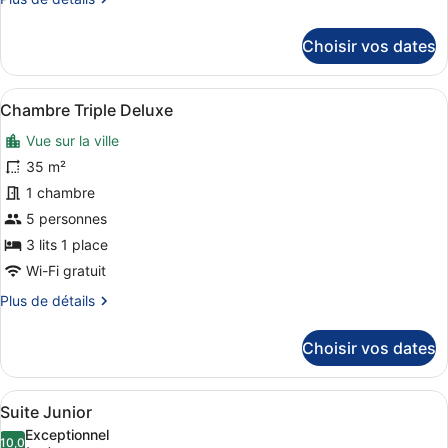
Chambre
de
Deluxe
détails
Choisir vos dates
avec
sur
lits
le
type
jumeaux
Afficher
Une chambre d’hôtel avec trois lit
8
de
Chambre Triple Deluxe
toutes
chambre
Vue sur la ville
Chambre
les
Deluxe
photos
35 m²
avec
pour
1 chambre
lits
ce
jumeaux
5 personnes
type
3 lits 1 place
de
Wi-Fi gratuit
chambre :
Plus
Plus de détails
Chambre
de
Triple
détails
Choisir vos dates
Deluxe
sur
le
type
Afficher
Une chambre d’hôtel moderne, dotée 
9
de
Suite Junior
toutes
chambre
Exceptionnel
Chambre
les
10,0