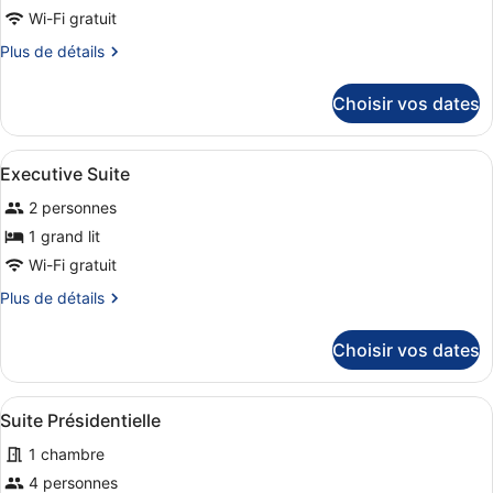
Room
pour
Wi-Fi gratuit
ce
Plus
Plus de détails
type
de
de
détails
Choisir vos dates
sur
chambre :
le
Deluxe
type
Afficher
Minibar, coffres-forts dans les cha
King
7
de
Executive Suite
toutes
chambre
Room
2 personnes
Deluxe
les
King
photos
1 grand lit
Room
pour
Wi-Fi gratuit
ce
Plus
Plus de détails
type
de
de
détails
Choisir vos dates
sur
chambre :
le
Executive
type
Afficher
Un hall d’hôtel moderne avec un es
Suite
1
de
Suite Présidentielle
toutes
chambre
1 chambre
Executive
les
Suite
photos
4 personnes