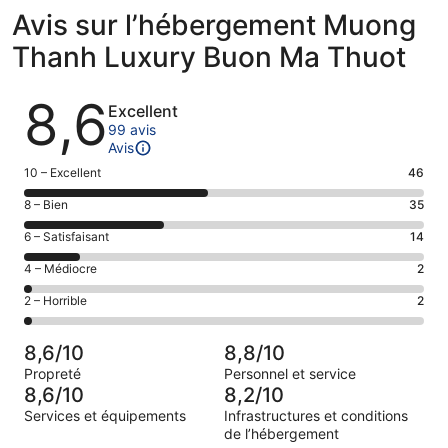
Avis sur l’hébergement Muong
Thanh Luxury Buon Ma Thuot
Avis
8,6
Excellent
99 avis
Avis
Note
10 – Excellent
46
des
Note
8 – Bien
35
voyageurs
des
de 10
Note
6 – Satisfaisant
14
voyageurs
(Excellent),
des
de 8
Note
4 – Médiocre
2
d’après 46 avis
voyageurs
(Bien),
des
sur 99.
de 6
Note
2 – Horrible
2
d’après 35 avis
voyageurs
(Satisfaisant),
des
sur 99.
de 4
d’après 14 avis
voyageurs
(Médiocre),
8,6/10
8,8/10
sur 99.
de 2
d’après 2 avis
Propreté
Personnel et service
(Horrible),
sur 99.
8,6/10
8,2/10
d’après 2 avis
Services et équipements
Infrastructures et conditions
sur 99.
de l’hébergement