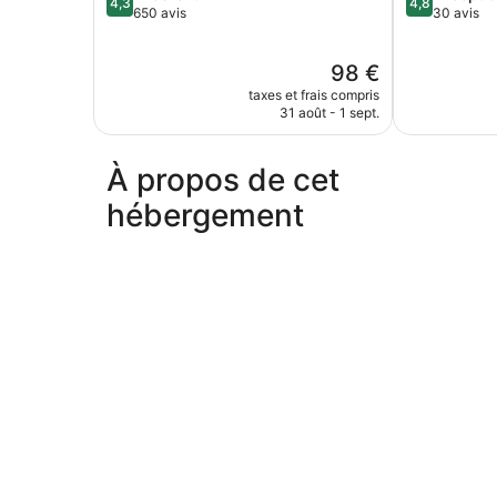
4,3
4,8
sur
sur
650 avis
30 avis
5,
5,
Excellent,
Exceptionnel
Le
98 €
650 avis
30 avis
nouveau
taxes et frais compris
prix
31 août - 1 sept.
est
de
98 €
À propos de cet
hébergement