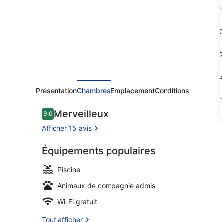
3
1
1
2
Présentation
Chambres
Emplacement
Conditions
3
Avis
Merveilleux
9,0
9,0 sur 10
voyageurs
Afficher 15 avis
Équipements populaires
Piscine exté
Piscine
Animaux de compagnie admis
Wi-Fi gratuit
Tout afficher