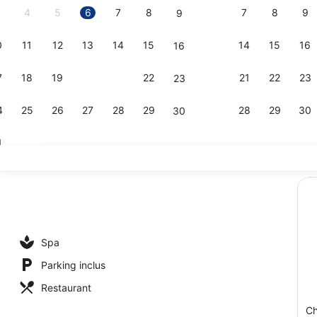
4
5
6
7
8
7
8
9
9
0
11
12
13
14
15
14
15
16
16
Extérieur
7
18
19
20
21
22
21
22
23
23
4
25
26
27
28
29
28
29
30
30
1
Dé
Terrasse/Pa
rieure (ouverte en saison)
Spa
Parking inclus
Restaurant
Ch