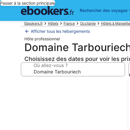
Passer à la section principale
Rechercher des voyages
Ebookers.fr
Hôtels
France
Occitanie
Hôtels à Marseill
Afficher tous les hébergements
Hôte professionnel
Domaine Tarbouriec
Choisissez des dates pour voir les pri
Où allez-vous ?
Galerie
photos
de
l’hébergement
Domaine
Tarbouriech