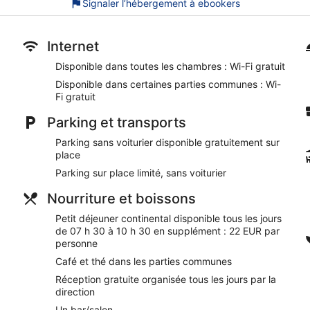
Signaler l’hébergement à ebookers
Ce bed and breakfast propose un hammam et une piscine extér
Les activités de loisir répertoriées ci-dessous sont accessibles
peuvent faire l'objet de frais supplémentaires.
Internet
Sur place, le spa dispose de 4 salles de soins, dont certaines
Disponible dans toutes les chambres : Wi-Fi gratuit
des massages des tissus profonds, des soins du visage, des g
Disponible dans certaines parties communes : Wi-
comprend un sauna et un hammam.
Fi gratuit
Le spa est ouvert tous les jours. Les enfants de moins de 17 an
surveillance d'un adulte. Les clients de moins de 17 ans ne so
Parking et transports
Lors de votre séjour dans Domaine Tarbouriech, vous ne serez
Parking sans voiturier disponible gratuitement sur
Dans cet hébergement, vous profiterez de prestations de choix
place
gratuit, sans oublier une réception gratuite. Cet hébergement
Parking sur place limité, sans voiturier
chouchouter les boules de tous poils, notamment des gamelles p
Nourriture et boissons
Wi-Fi gratuit
Parking sans service de voiturier gratuit
Petit déjeuner continental disponible tous les jours
de 07 h 30 à 10 h 30 en supplément : 22 EUR par
Vous pourrez reprendre des forces au restaurant ou simple
personne
Petit déjeuner continental servi tous les jours en supplémen
Café et thé dans les parties communes
Pour vous délasser après une journée de visites, vous trouv
Réception gratuite organisée tous les jours par la
Vous pourrez vous faire plaisir au spa qui offre des soins 
direction
massages au spa
Un bar/salon