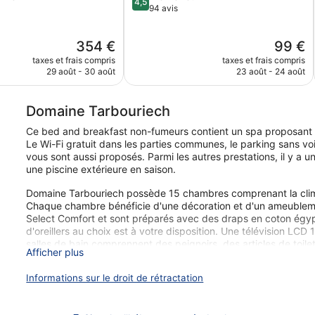
4,5
sur
94 avis
5,
,
Merveilleux,
Le
Le
354 €
99 €
94 avis
nouveau
nouveau
taxes et frais compris
taxes et frais compris
prix
prix
29 août - 30 août
23 août - 24 août
est
est
de
de
354 €
99 €
Domaine Tarbouriech
Ce bed and breakfast non-fumeurs contient un spa proposant de
Le Wi-Fi gratuit dans les parties communes, le parking sans voit
vous sont aussi proposés. Parmi les autres prestations, il y
une piscine extérieure en saison.
Domaine Tarbouriech possède 15 chambres comprenant la clima
Chaque chambre bénéficie d'une décoration et d'un ameublemen
Select Comfort et sont préparés avec des draps en coton égypt
d'oreillers au choix est à votre disposition. Une télévision LC
salles de bain comprennent des peignoirs, des articles de toile
Afficher plus
Vous pourrez accéder à Internet gratuitement par le biais d'une 
chambres comprennent des bureaux et des coffres-forts, ainsi
Informations sur le droit de rétractation
locaux gratuits (sous réserve de certaines restrictions). De pl
et des rideaux occultants. Un service de ménage est fourni tous