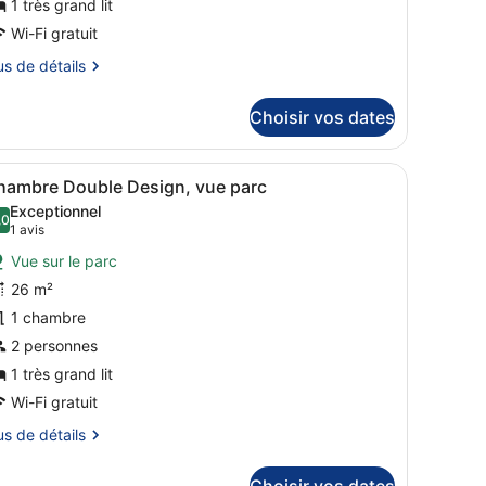
1 très grand lit
e
Wi-Fi gratuit
hambre :
us
us de détails
hambre
ouble
tails
Choisir vos dates
omantique,
r
ue
pe
arc
s oreillers, un tableau au mur, une lampe et des rideaux.
fficher
Une chambre à coucher avec un lit, des ore
5
hambre Double Design, vue parc
outes
ambre
Exceptionnel
hambre
es
,0
10,0 sur 10
(1 avis)
1 avis
uble
hotos
mantique,
Vue sur le parc
our
e
26 m²
e
rc
1 chambre
ype
e
2 personnes
hambre :
1 très grand lit
hambre
Wi-Fi gratuit
ouble
us
us de détails
esign,
ue
tails
Choisir vos dates