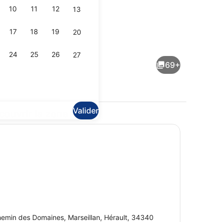
10
11
12
13
17
18
19
20
Extérieur
24
25
26
27
69+
Valider
couvrir la zone
tio
Restaurant
emin des Domaines, Marseillan, Hérault, 34340