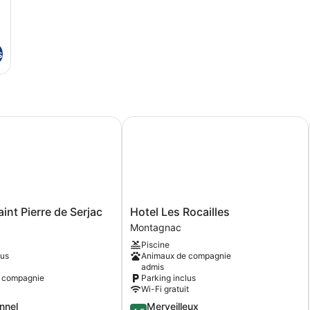
s
t Pierre de Serjac
Hotel Les Rocailles
Hotel
int Pierre de Serjac
Hotel Les Rocailles
Les
Montagnac
Rocailles
Piscine
Montagnac
ous
Animaux de compagnie
admis
 compagnie
Parking inclus
Wi-Fi gratuit
4.5
nnel
Merveilleux