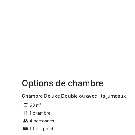
Options de chambre
Afficher
Une chambre à coucher avec u
4
Chambre Deluxe Double ou avec lits jumeaux
toutes
50 m²
les
photos
1 chambre
pour
4 personnes
ce
1 très grand lit
type