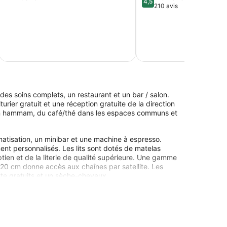
4,5
sur
210 avis
5,
5,
Exceptionnel,
Merveilleux,
18 avis
210 avis
taxes e
6
s soins complets, un restaurant et un bar / salon.
urier gratuit et une réception gratuite de la direction
 a un hammam, du café/thé dans les espaces communs et
tisation, un minibar et une machine à espresso.
t personnalisés. Les lits sont dotés de matelas
ien et de la literie de qualité supérieure. Une gamme
D 120 cm donne accès aux chaînes par satellite. Les
tte gratuits et un sèche-cheveux.
connexion sans fil. Parmi les services d'affaires, les
 qu'un téléphone ; vous pouvez passer des appels
us, les chambres possèdent de l'eau minérale (offerte)
 les jours.