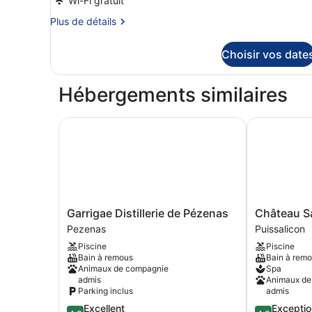
Wi-Fi gratuit
lits
type
Plus
Plus de détails
jumeaux
de
de
chambre :
détails
Choisir vos date
sur
Family
le
room
type
Hébergements similaires
with
de
jacuzzi
chambre
Family
Garrigae Distillerie de Pézenas
Château Sain
room
with
jacuzzi
Garrigae
Château
Garrigae Distillerie de Pézenas
Château Sa
Distillerie
Saint
Pezenas
Puissalicon
de
Pierre
Piscine
Piscine
Pézenas
de
Bain à remous
Bain à rem
Pezenas
Serjac
Animaux de compagnie
Spa
Puissalicon
admis
Animaux de
Parking inclus
admis
4.3
4.8
Excellent
Exceptio