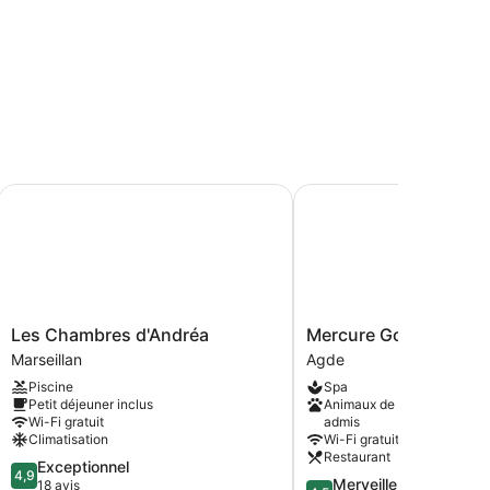
Les Chambres d'Andréa
Mercure Golf Cap d'Ag
Les
Mercure
Les Chambres d'Andréa
Mercure Golf Cap d'A
Chambres
Golf
Marseillan
Agde
d'Andréa
Cap
Piscine
Spa
Marseillan
d'Agde
Petit déjeuner inclus
Animaux de compagnie
Agde
Wi-Fi gratuit
admis
Climatisation
Wi-Fi gratuit
Restaurant
4.9
Exceptionnel
4,9
4.5
Merveilleux
sur
18 avis