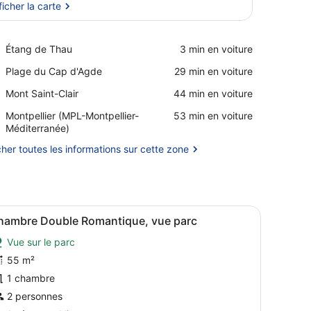
ficher la carte
Afficher la carte
Place,
Étang de Thau
‪3 min en voiture‬
Étang
Place,
Plage du Cap d'Agde
‪29 min en voiture‬
de
Plage
Thau
Place,
Mont Saint-Clair
‪44 min en voiture‬
du
Mont
Cap
Airport,
Montpellier (MPL-Montpellier-
‪53 min en voiture‬
Saint-
d'Agde
Montpellier
Méditerranée)
Clair
(MPL-
cher toutes les informations sur cette zone
Montpellier-
Méditerranée)
ers une porte ouverte.
ans un jardin, avec une clôture en bois et des arbres.
fficher
Une chambre à coucher moderne, avec un l
6
hambre Double Romantique, vue parc
outes
Vue sur le parc
es
hotos
55 m²
our
1 chambre
e
2 personnes
ype