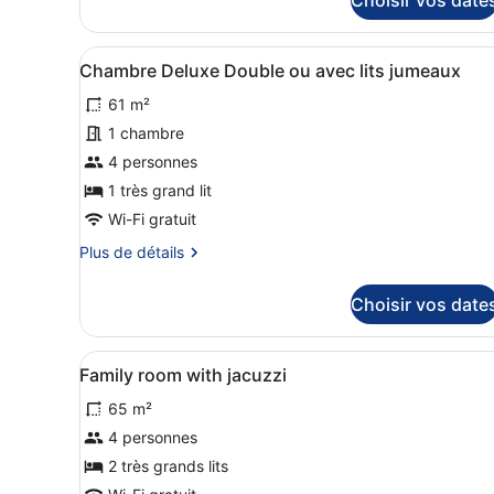
sur
parc
le
type
Afficher
Une chambre à coucher avec 
4
de
Chambre Deluxe Double ou avec lits jumeaux
toutes
chambre
61 m²
Chambre
les
Double
photos
1 chambre
Design,
pour
4 personnes
vue
ce
parc
1 très grand lit
type
Wi-Fi gratuit
de
Plus
Plus de détails
chambre :
de
Chambre
détails
Choisir vos date
Deluxe
sur
le
Double
type
ou
Afficher
Une chambre d’hôtel avec un
3
de
Family room with jacuzzi
avec
toutes
chambre
65 m²
lits
Chambre
les
Deluxe
jumeaux
photos
4 personnes
Double
pour
2 très grands lits
ou
ce
avec