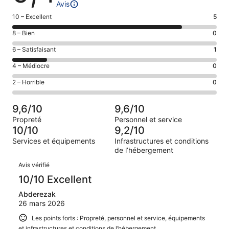
Avis
Note
10 – Excellent
5
des
Note
8 – Bien
0
voyageurs
des
de 10
Note
6 – Satisfaisant
1
voyageurs
(Excellent),
des
de 8
Note
4 – Médiocre
0
d’après 5 avis
voyageurs
(Bien),
des
sur 6.
de 6
Note
2 – Horrible
0
d’après 0 avis
voyageurs
(Satisfaisant),
des
sur 6.
de 4
d’après 1 avis
voyageurs
(Médiocre),
9,6/10
9,6/10
sur 6.
de 2
d’après 0 avis
Propreté
Personnel et service
(Horrible),
sur 6.
10/10
9,2/10
d’après 0 avis
Services et équipements
Infrastructures et conditions
sur 6.
de l’hébergement
Avis
Avis vérifié
10/10 Excellent
Abderezak
26 mars 2026
Les points forts : Propreté, personnel et service, équipements
et infrastructures et conditions de l’hébergement