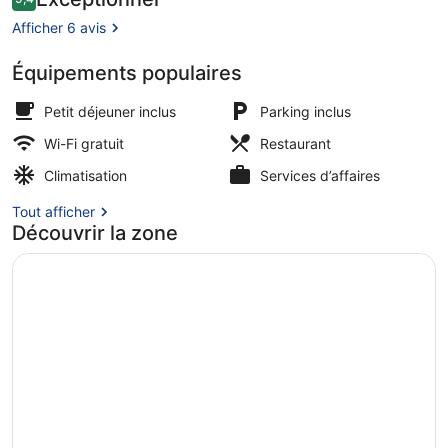
9,4 sur 10
voyageurs
Afficher 6 avis
Équipements populaires
Coin salon dans le hall
Petit déjeuner inclus
Parking inclus
Wi-Fi gratuit
Restaurant
Climatisation
Services d’affaires
Tout afficher
Découvrir la zone