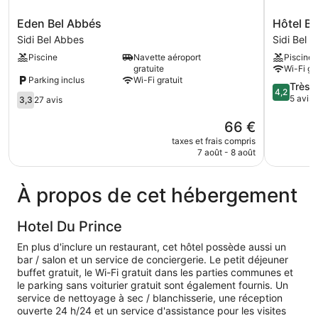
Eden
Hôtel
Eden Bel Abbés
Hôtel Be
Bel
Benitala
Sidi Bel Abbes
Sidi Bel 
Abbés
Sidi
Piscine
Navette aéroport
Piscine
Sidi
Bel
gratuite
Wi-Fi gra
Bel
Abbes
Parking inclus
Wi-Fi gratuit
Abbes
4.2
Très 
4,2
3.3
sur
5 avis
3,3
27 avis
sur
5,
5,
Le
Très
66 €
27 avis
nouveau
bien,
taxes et frais compris
prix
5 avis
7 août - 8 août
est
de
66 €
À propos de cet hébergement
Hotel Du Prince
En plus d'inclure un restaurant, cet hôtel possède aussi un
bar / salon et un service de conciergerie. Le petit déjeuner
buffet gratuit, le Wi-Fi gratuit dans les parties communes et
le parking sans voiturier gratuit sont également fournis. Un
service de nettoyage à sec / blanchisserie, une réception
ouverte 24 h/24 et un service d'assistance pour les visites