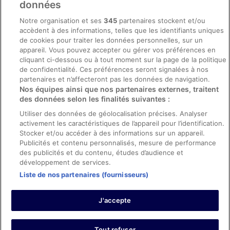
données
Mentions légales / Nous contacter
Notre organisation et ses
345
partenaires stockent et/ou
accèdent à des informations, telles que les identifiants uniques
Directives de contenu et signalement de contenus
de cookies pour traiter les données personnelles, sur un
appareil. Vous pouvez accepter ou gérer vos préférences en
Aide
cliquant ci-dessous ou à tout moment sur la page de la politique
de confidentialité. Ces préférences seront signalées à nos
Soutien
partenaires et n’affecteront pas les données de navigation.
Nos équipes ainsi que nos partenaires externes, traitent
Annuler votre réservation d’hôtel ou de propriété de vacances
des données selon les finalités suivantes :
Annuler votre vol
Utiliser des données de géolocalisation précises. Analyser
activement les caractéristiques de l’appareil pour l’identification.
Échéances de remboursement
Stocker et/ou accéder à des informations sur un appareil.
Utiliser un coupon ebookers
Publicités et contenu personnalisés, mesure de performance
des publicités et du contenu, études d’audience et
développement de services.
Liste de nos partenaires (fournisseurs)
Parmi les moyens de paiement acceptés sur ebookers.fr figurent :
American Express, Diner’s Club International, Mastercard, Visa, Visa
J'accepte
Electron, CartaSi, Carte Bleue, PayPal et Eurocard.
© 2026 Expedia, Inc., une entreprise d’Expedia Group. Tous droits
réservés. ebookers et le logo ebookers sont des marques
commerciales ou des marques déposées d’Expedia, Inc.
Tout refuser