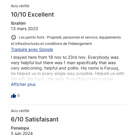
Avis vérifié
10/10 Excellent
Ibrahim
13 mars 2023
Les points forts : Propreté, personnel et service, équipements
et infrastructures et conditions de l’hébergement
Traduire avec Google
I stayed here from 18 nov to 23rd nov. Everybody was
very helpful but there was 1 man specifcally that was
very welcoming, helpful and polite. His name is Faruuq,
he helped us in every single way possible. Helped us with
the wifi, the food , the area. Everytbjng! Hes a great
person. Thank you faruuq! This is from your sudanese
Afficher plus
guests.
0
Avis vérifié
6/10 Satisfaisant
Penelope
5 juin 2024