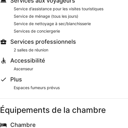
Services aux voyageurs
Les clients profiteront d'un petit déjeuner buffet gratuit tous
Service d’assistance pour les visites touristiques
les jours de 07 h 00 à 11 h 00.
Service de ménage (tous les jours)
Restaurant sur place
- Ce restaurant propose des
Service de nettoyage à sec/blanchisserie
spécialités Cuisine locale et internationale et sert le petit
déjeuner, le déjeuner et le dîner. Ouvert tous les jours.
Services de conciergerie
Services professionnels
2 salles de réunion
Accessibilité
Ascenseur
Plus
Espaces fumeurs prévus
Équipements de la chambre
Chambre