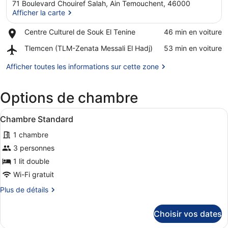
71 Boulevard Chouiref Salah, Ain Temouchent, 46000
Afficher la carte
Place,
Centre Culturel de Souk El Tenine
‪46 min en voiture‬
Centre
Afficher la carte
Airport,
Tlemcen (TLM-Zenata Messali El Hadj)
‪53 min en voiture‬
Culturel
Tlemcen
de
(TLM-
Afficher toutes les informations sur cette zone
Souk
Zenata
El
Messali
Tenine
Options de chambre
El
Hadj)
Afficher
Une chambre d’hôtel avec un lit en
3
Chambre Standard
toutes
1 chambre
les
photos
3 personnes
pour
1 lit double
ce
Wi-Fi gratuit
type
Plus
Plus de détails
de
de
chambre :
détails
Choisir vos dates
sur
Chambre
le